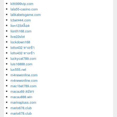
kitti999vip.com
lala55-casino.com
lalikabetsgame.com
lcbet444.com
lion123สล็อต
lionth168.com
live22slot
lockdown168
lotto432 ทางเข้า
lotto432 ทางเข้า
luckycat789.com
luis16888.com
lux555.net
m4newonline.com
m4newonline.com
mac1bet789.com
macau69 สมัคร
macau888.win
marinapluss.com
mario678.club
mario678.club