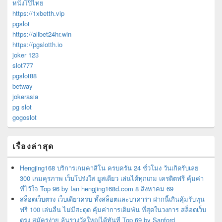
หนังโป๊ไทย
https://1xbetth.vip
pgslot
https://allbet24hr.win
https://pgslotth.io
joker 123
slot777
pgslot88
betway
jokerasia
pg slot
gogoslot
เรื่องล่าสุด
Hengjing168 บริการเกมคาสิโน ครบครัน 24 ชั่วโมง วันเกิดรับเลย
300 เกมคุรภาพ เว็บโปร่งใส ยูสเดียว เล่นได้ทุกเกม เครดิตฟรี คุ้มค่า
ที่ไว้ใจ Top 96 by Ian hengjing168d.com 8 สิงหาคม 69
สล็อตเว็บตรง เว็บเดียวครบ ทั้งสล็อตและบาคาร่า ฝากนี้เกินคุ้มรับทุน
ฟรี 100 เล่นลื่น ไม่มีสะดุด คุ้มค่าการเดิมพัน ที่สุดในวงการ สล็อตเว็บ
ตรง สมัครง่าย ลุ้นรางวัลใหญ่ได้ทันที Top 69 by Sanford