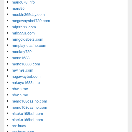
mario678.info
mars95
meekin365day.com
megawaysbet789.com
mfj889xx.com
mib555s.com
mmgoldsbets.com
mmplay-casino.com
monkey789
mono1688
mono16888.com
mwin9s.com
nagawaybet.com
nakoya1688.site
nbwin.me
nbwin.me
nemo168casino.com
nemo168casino.com
niseko168bet.com
niseko168bet.com
no1huay
no1huay.com