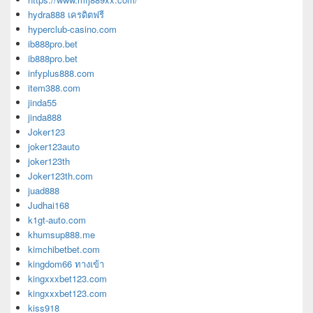
hydra888 เครดิตฟรี
hyperclub-casino.com
ib888pro.bet
ib888pro.bet
infyplus888.com
item388.com
jinda55
jinda888
Joker123
joker123auto
joker123th
Joker123th.com
juad888
Judhai168
k1gt-auto.com
khumsup888.me
kimchibetbet.com
kingdom66 ทางเข้า
kingxxxbet123.com
kingxxxbet123.com
kiss918