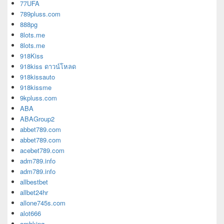
77UFA
789pluss.com
888pg
8lots.me
8lots.me
918Kiss
918kiss ดาวน์โหลด
918kissauto
918kissme
9kpluss.com
ABA
ABAGroup2
abbet789.com
abbet789.com
acebet789.com
adm789.info
adm789.info
allbestbet
allbet24hr
allone745s.com
alot666
ambking