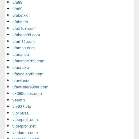
ufa88
ufa89
ufabetxx
ufabomb
ufad168.com
ufaheno88.com
ufam11.com
ufamnn.com
ufanance
ufanance789.com
ufasnake
ufasocietyth.com
ufawinner
ufawinner99bet.com
uk369clubs.com
veewin
ver888.vip
vip168sa
viperpro1.com
viperpro1.net
visdomm.com
vvip16688.com