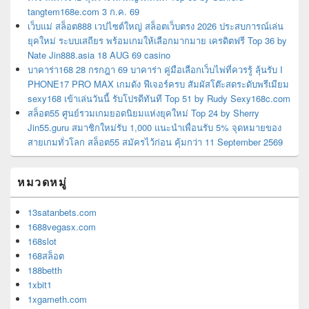
tangtem168e.com 3 ก.ค. 69
เว็บแม่ สล็อต888 เวปไซต์ใหญ่ สล็อตเว็บตรง 2026 ประสบการณ์เล่น
ยุคใหม่ ระบบเสถียร พร้อมเกมให้เลือกมากมาย เครดิตฟรี Top 36 by
Nate Jin888.asia 18 AUG 69 casino
บาคาร่า168 28 กรกฎา 69 บาคาร่า คู่มือเลือกเว็บไพ่ที่ควรรู้ ลุ้นรับ I
PHONE17 PRO MAX เกมดัง ฟีเจอร์ครบ สัมผัสโต๊ะสดระดับพรีเมียม
sexy168 เข้าเล่นวันนี้ รับโปรดีทันที Top 51 by Rudy Sexy168c.com
สล็อต55 ศูนย์รวมเกมยอดนิยมแห่งยุคใหม่ Top 24 by Sherry
Jin55.guru สมาชิกใหม่รับ 1,000 แนะนำเพื่อนรับ 5% จุดหมายของ
สายเกมทั่วโลก สล็อต55 สมัครไว้ก่อน คุ้มกว่า 11 September 2569
หมวดหมู่
13satanbets.com
1688vegasx.com
168slot
168สล็อต
188betth
1xbit1
1xgameth.com