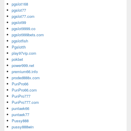
pgslot168
pgslot77
pgslot77.com
pgslot99
pgslot9999.co
pgslot999bets.com
pgslotfish
Pgslotth
play97vip.com
pokbet
power999.net
premium66.info
proded888x.com
PunPro66
PunPro66.com
PunPro777
PunPro777.com
puntaek66
puntaek77
Pussy888
pussy888win