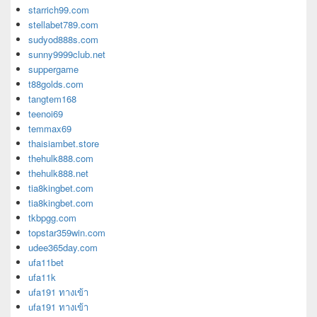
starrich99.com
stellabet789.com
sudyod888s.com
sunny9999club.net
suppergame
t88golds.com
tangtem168
teenoi69
temmax69
thaisiambet.store
thehulk888.com
thehulk888.net
tia8kingbet.com
tia8kingbet.com
tkbpgg.com
topstar359win.com
udee365day.com
ufa11bet
ufa11k
ufa191 ทางเข้า
ufa191 ทางเข้า