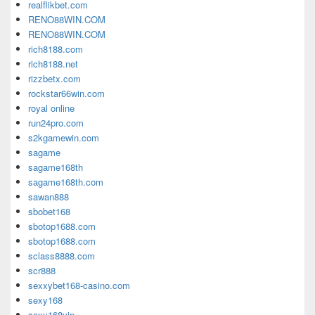
realflikbet.com
RENO88WIN.COM
RENO88WIN.COM
rich8188.com
rich8188.net
rizzbetx.com
rockstar66win.com
royal online
run24pro.com
s2kgamewin.com
sagame
sagame168th
sagame168th.com
sawan888
sbobet168
sbotop1688.com
sbotop1688.com
sclass8888.com
scr888
sexxybet168-casino.com
sexy168
sexy168vip