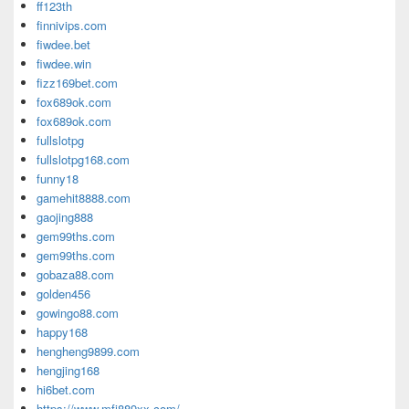
ff123th
finnivips.com
fiwdee.bet
fiwdee.win
fizz169bet.com
fox689ok.com
fox689ok.com
fullslotpg
fullslotpg168.com
funny18
gamehit8888.com
gaojing888
gem99ths.com
gem99ths.com
gobaza88.com
golden456
gowingo88.com
happy168
hengheng9899.com
hengjing168
hi6bet.com
https://www.mfj889xx.com/