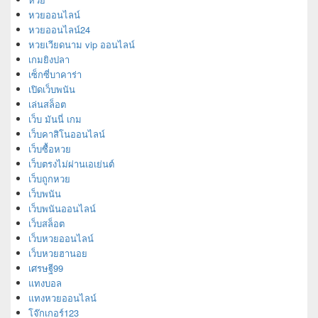
หวยออนไลน์
หวยออนไลน์24
หวยเวียดนาม vip ออนไลน์
เกมยิงปลา
เซ็กซี่บาคาร่า
เปิดเว็บพนัน
เล่นสล็อต
เว็บ มันนี่ เกม
เว็บคาสิโนออนไลน์
เว็บซื้อหวย
เว็บตรงไม่ผ่านเอเย่นต์
เว็บถูกหวย
เว็บพนัน
เว็บพนันออนไลน์
เว็บสล็อต
เว็บหวยออนไลน์
เว็บหวยฮานอย
เศรษฐี99
แทงบอล
แทงหวยออนไลน์
โจ๊กเกอร์123