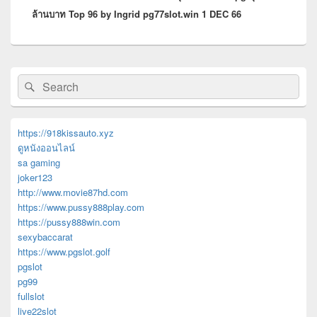
ล้านบาท Top 96 by Ingrid pg77slot.win 1 DEC 66
Primary
Search
Search
Sidebar
for:
Widget
Area
https://918kissauto.xyz
ดูหนังออนไลน์
sa gaming
joker123
http://www.movie87hd.com
https://www.pussy888play.com
https://pussy888win.com
sexybaccarat
https://www.pgslot.golf
pgslot
pg99
fullslot
live22slot