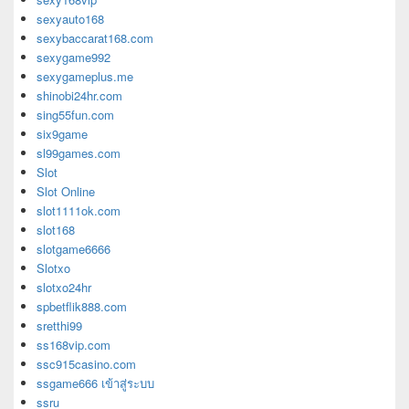
sexyauto168
sexybaccarat168.com
sexygame992
sexygameplus.me
shinobi24hr.com
sing55fun.com
six9game
sl99games.com
Slot
Slot Online
slot1111ok.com
slot168
slotgame6666
Slotxo
slotxo24hr
spbetflik888.com
sretthi99
ss168vip.com
ssc915casino.com
ssgame666 เข้าสู่ระบบ
ssru