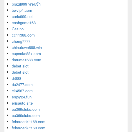
brazil999 ทางเข้า
bwvip4.com
carlo999.net
cashgame168
Casino
cc11388.com
chang7777
chinatown888.win
cupcake88x.com
daruma1688.com
debet slot
debet slot
dr888
du2477.com
ek4567.com
enjoy24.fun
erisauto.site
eu369clubs.com
eu369clubs.com
fcharoenkit168.com
fcharoenkit168.com