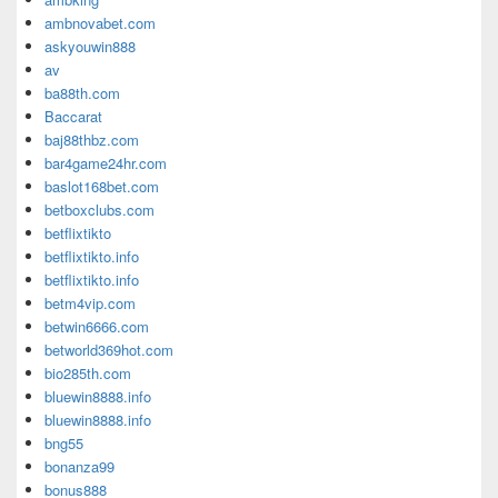
ambnovabet.com
askyouwin888
av
ba88th.com
Baccarat
baj88thbz.com
bar4game24hr.com
baslot168bet.com
betboxclubs.com
betflixtikto
betflixtikto.info
betflixtikto.info
betm4vip.com
betwin6666.com
betworld369hot.com
bio285th.com
bluewin8888.info
bluewin8888.info
bng55
bonanza99
bonus888