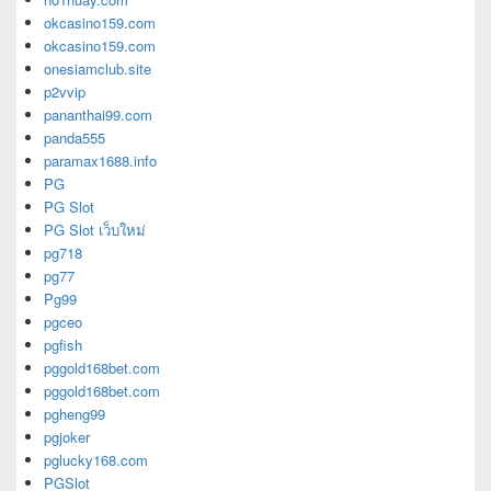
okcasino159.com
okcasino159.com
onesiamclub.site
p2vvip
pananthai99.com
panda555
paramax1688.info
PG
PG Slot
PG Slot เว็บใหม่
pg718
pg77
Pg99
pgceo
pgfish
pggold168bet.com
pggold168bet.com
pgheng99
pgjoker
pglucky168.com
PGSlot