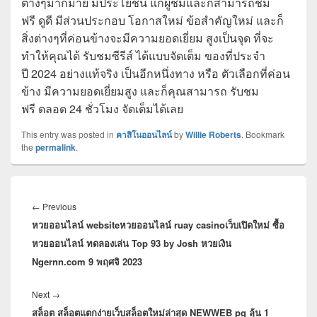
ต่างๆมากมาย มีประโยชน์ แก่ผู้ชมและก็สามารถชม
ฟรี ดูดี มีส่วนประกอบ โอกาสใหม่ ข้อสำคัญใหม่ และก็
สิ่งต่างๆที่ค่อนข้างจะมีความยอดเยี่ยม สูงเป็นจุด ที่จะ
ทำให้คุณได้ รับชมซีรีส์ ได้แบบจัดเต็ม ของที่ประจำ
ปี 2024 อย่างแท้จริง เป็นอีกหนึ่งทาง หรือ ตัวเลือกที่ค่อน
ข้าง มีความยอดเยี่ยมสูง และก็คุณสามารถ รับชม
ฟรี ตลอด 24 ชั่วโมง จัดเต็มได้เลย
This entry was posted in
คาสิโนออนไลน์
by
Willie Roberts
. Bookmark
the
permalink
.
แนะแนว
เรื่อง
Previous
←
Previous
หวยออนไลน์ websiteหวยออนไลน์ ruay casinoเว็บเปิดใหม่ ซื้อ
post:
หวยออนไลน์ ทดลองเล่น Top 93 by Josh หวยเงิน
Ngernn.com 9 พฤศจิ 2023
Next
Next
→
สล็อต สล็อตแตกง่ายเว็บสล็อตใหม่ล่าสุด NEWWEB pg ลุ้น 1
post: