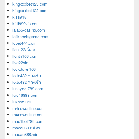
kingxxxbet123.com
kingxxxbet123.com
kiss918
kitti999vip.com
lala55-casino.com
lalikabetsgame.com
lcbet444.com
lion123สล็อต
lionth168.com
live22slot
lockdown168
lotto432 ทางเข้า
lotto432 ทางเข้า
luckycat789.com
luis16888.com
lux555.net
m4newonline.com
m4newonline.com
mac1bet789.com
macau69 สมัคร
macau888.win