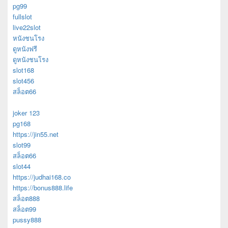
pg99
fullslot
live22slot
หนังชนโรง
ดูหนังฟรี
ดูหนังชนโรง
slot168
slot456
สล็อต66
joker 123
pg168
https://jin55.net
slot99
สล็อต66
slot44
https://judhai168.co
https://bonus888.life
สล็อต888
สล็อต99
pussy888