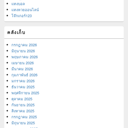
แทงบอล
แทงหวยออนไลน์
โจ๊กเกอร์123
คลังเก็บ
กรกฎาคม 2026
มิถุนายน 2026
พฤษภาคม 2026
เมษายน 2026
มีนาคม 2026
กุมภาพันธ์ 2026
มกราคม 2026
ธันวาคม 2025
พฤศจิกายน 2025
ตุลาคม 2025
กันยายน 2025
สิงหาคม 2025
กรกฎาคม 2025
มิถุนายน 2025