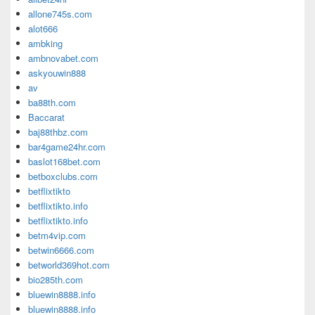
allone745s.com
alot666
ambking
ambnovabet.com
askyouwin888
av
ba88th.com
Baccarat
baj88thbz.com
bar4game24hr.com
baslot168bet.com
betboxclubs.com
betflixtikto
betflixtikto.info
betflixtikto.info
betm4vip.com
betwin6666.com
betworld369hot.com
bio285th.com
bluewin8888.info
bluewin8888.info