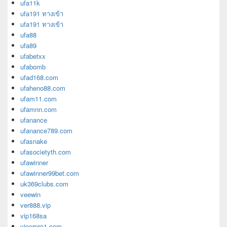
ufa11k
ufa191 ทางเข้า
ufa191 ทางเข้า
ufa88
ufa89
ufabetxx
ufabomb
ufad168.com
ufaheno88.com
ufam11.com
ufamnn.com
ufanance
ufanance789.com
ufasnake
ufasocietyth.com
ufawinner
ufawinner99bet.com
uk369clubs.com
veewin
ver888.vip
vip168sa
viperpro1.com