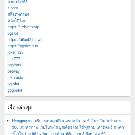
บาคาร่า168
slotxo
สล็อตทดลอง
หนังโป๊ไทย
https://1xbetth.vip
pgslot
https://allbet24hr.win
https://pgslotth.io
joker 123
slot777
pgslot88
betway
jokerasia
pg slot
gogoslot
เรื่องล่าสุด
Hengjing168 บริการเกมคาสิโน ครบครัน 24 ชั่วโมง วันเกิดรับเลย
300 เกมคุรภาพ เว็บโปร่งใส ยูสเดียว เล่นได้ทุกเกม เครดิตฟรี คุ้มค่า
ที่ไว้ใจ Top 96 by Ian hengjing168d.com 8 สิงหาคม 69