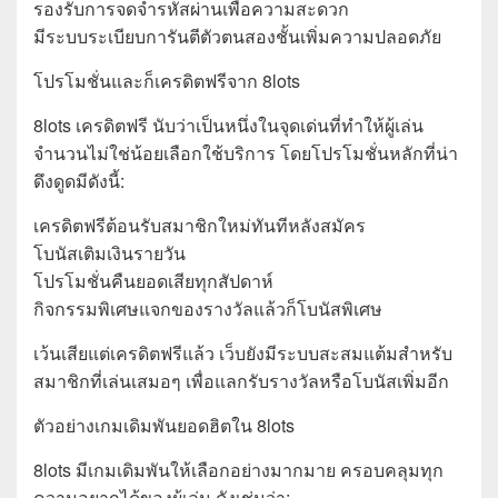
รองรับการจดจำรหัสผ่านเพื่อความสะดวก
มีระบบระเบียบการันตีตัวตนสองชั้นเพิ่มความปลอดภัย
โปรโมชั่นและก็เครดิตฟรีจาก 8lots
8lots เครดิตฟรี นับว่าเป็นหนึ่งในจุดเด่นที่ทำให้ผู้เล่น
จำนวนไม่ใช่น้อยเลือกใช้บริการ โดยโปรโมชั่นหลักที่น่า
ดึงดูดมีดังนี้:
เครดิตฟรีต้อนรับสมาชิกใหม่ทันทีหลังสมัคร
โบนัสเติมเงินรายวัน
โปรโมชั่นคืนยอดเสียทุกสัปดาห์
กิจกรรมพิเศษแจกของรางวัลแล้วก็โบนัสพิเศษ
เว้นเสียแต่เครดิตฟรีแล้ว เว็บยังมีระบบสะสมแต้มสำหรับ
สมาชิกที่เล่นเสมอๆ เพื่อแลกรับรางวัลหรือโบนัสเพิ่มอีก
ตัวอย่างเกมเดิมพันยอดฮิตใน 8lots
8lots มีเกมเดิมพันให้เลือกอย่างมากมาย ครอบคลุมทุก
ความอยากได้ของผู้เล่น ดังเช่นว่า: