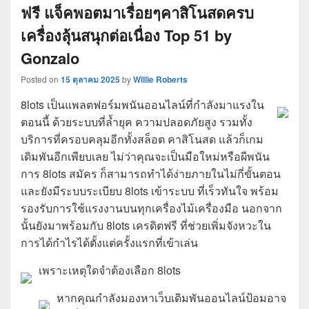
ฟรี แจ็คพอตมาเรื่อยๆคาสิโนสดครบ
เครื่องลุ้นสนุกต่อเนื่อง Top 51 by
Gonzalo
Posted on
15 ตุลาคม 2025
by
Willie Roberts
8lots เป็นแพลตฟอร์มพนันออนไลน์ที่กำลังมาแรงใน
ตอนนี้ ด้วยระบบที่ล้ำยุค ความปลอดภัยสูง รวมทั้ง
บริการที่ครอบคลุมอีกทั้งสล็อต คาสิโนสด แล้วก็เกม
เดิมพันอีกเพียบเลย ไม่ว่าคุณจะเป็นมือใหม่หรือผีพนัน
การ 8lots สมัคร ก็สามารถทำได้ง่ายภายในไม่กี่ขั้นตอน
และยังมีระบบระเบียบ 8lots เข้าระบบ ที่เร็วทันใจ พร้อม
รองรับการใช้แรงงานบนทุกเครื่องไม้เครื่องมือ นอกจาก
นั้นยังมาพร้อมกับ 8lots เครดิตฟรี ที่ช่วยเพิ่มจังหวะใน
การได้กำไรได้ตั้งแต่ครั้งแรกที่เข้าเล่น
เพราะเหตุใดจำต้องเลือก 8lots
หากคุณกำลังมองหาเว็บเดิมพันออนไลน์ป้อมอาจ