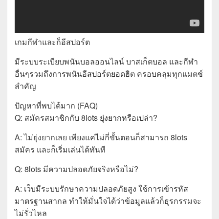
เกมกีฬาและก็อีสปอร์ต
มีระบบระเบียบพนันบอลออนไลน์ บาสเก็ตบอล และกีฬา
อื่นๆรวมถึงการพนันอีสปอร์ตยอดฮิต ครอบคลุมทุกแมตช์
สำคัญ
ปัญหาที่พบได้มาก (FAQ)
Q: สมัครสมาชิกกับ 8lots ยุ่งยากหรือเปล่า?
A: ไม่ยุ่งยากเลย เพียงแค่ไม่กี่ขั้นตอนก็สามารถ 8lots
สมัคร และก็เริ่มเล่นได้ทันที
Q: 8lots มีความปลอดภัยจริงหรือไม่?
A: เว็บมีระบบรักษาความปลอดภัยสูง ใช้การเข้ารหัส
มาตรฐานสากล ทำให้มั่นใจได้ว่าข้อมูลแล้วก็ธุรกรรมจะ
ไม่รั่วไหล