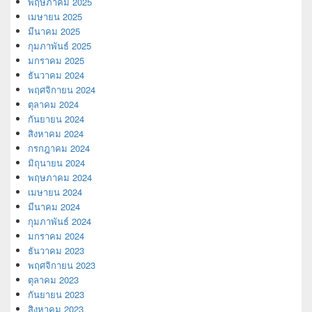
พฤษภาคม 2025
เมษายน 2025
มีนาคม 2025
กุมภาพันธ์ 2025
มกราคม 2025
ธันวาคม 2024
พฤศจิกายน 2024
ตุลาคม 2024
กันยายน 2024
สิงหาคม 2024
กรกฎาคม 2024
มิถุนายน 2024
พฤษภาคม 2024
เมษายน 2024
มีนาคม 2024
กุมภาพันธ์ 2024
มกราคม 2024
ธันวาคม 2023
พฤศจิกายน 2023
ตุลาคม 2023
กันยายน 2023
สิงหาคม 2023