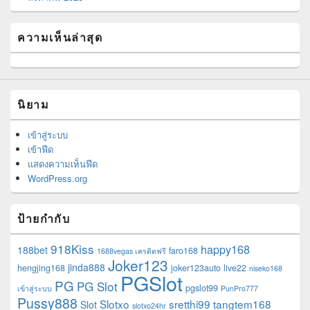
ความเห็นล่าสุด
นิยาม
เข้าสู่ระบบ
เข้าฟีด
แสดงความเห็นฟีด
WordPress.org
ป้ายกำกับ
918Kiss
happy168
188bet
faro168
1688vegas เครดิตฟรี
Joker123
jinda888
hengjing168
joker123auto
live22
niseko168
PGSlot
PG
PG Slot
pgslot99
เข้าสู่ระบบ
PunPro777
Pussy888
Slotxo
sretthi99
tangtem168
Slot
slotxo24hr