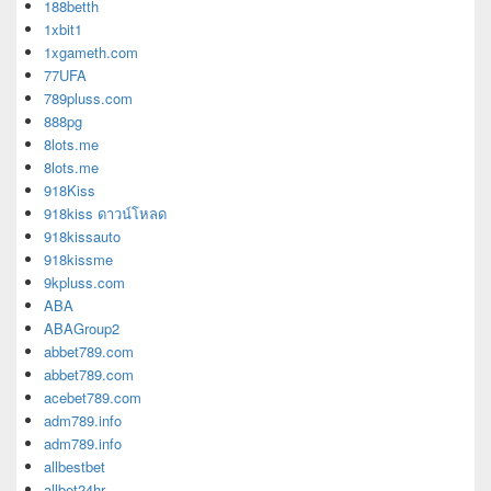
188betth
1xbit1
1xgameth.com
77UFA
789pluss.com
888pg
8lots.me
8lots.me
918Kiss
918kiss ดาวน์โหลด
918kissauto
918kissme
9kpluss.com
ABA
ABAGroup2
abbet789.com
abbet789.com
acebet789.com
adm789.info
adm789.info
allbestbet
allbet24hr