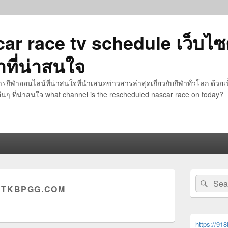
r race tv schedule เว็บไซ
ที่น่าสนใจ
ารกีฬาออนไลน์ที่น่าสนใจที่นำเสนอข่าวสารล่าสุดเกี่ยวกับกีฬาทั่วโลก ด้วย
นๆ ที่น่าสนใจ what channel is the rescheduled nascar race on today?
Primary
Search
Sear
Sidebar
:
TKBPGG.COM
for:
Widget
Area
https://91