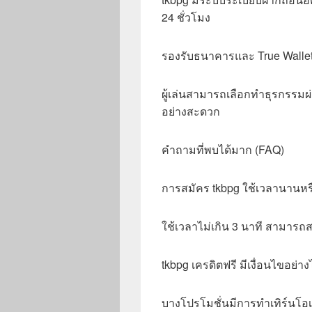
24 ชั่วโมง
รองรับธนาคารและ True Walle
ผู้เล่นสามารถเลือกทำธุรกรรมผ
อย่างสะดวก
คำถามที่พบได้มาก (FAQ)
การสมัคร tkbpg ใช้เวลานานหร
ใช้เวลาไม่เกิน 3 นาที สามารถสม
tkbpg เครดิตฟรี มีเงื่อนไขอย่า
บางโปรโมชั่นมีการทำเทิร์นโอเ