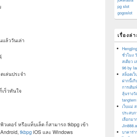
ม
pg slot
gogoslot
เรื่องล่า
นแล้ววันเล่า
Hengjin
ชั่วโมง 
์
สเดียว เล
96 by I
อดเล่นประจำ
สล็อตเว็
ฝากนี้เกิ
การเดิมพ
ก็เร็วทันใจ
ลุ้นรางว
tangtem
เว็บแม่ 
ประสบกา
เลือกมา
วเตอร์ หรือแท็บเล็ต ก็สามารถ tkbpg เข้า
Jin888.
 Android,
tkbpg
iOS และ Windows
บาคาร่า1