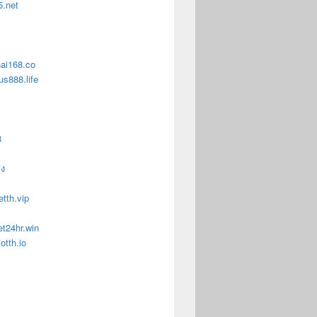
5.net
hai168.co
us888.life
8
ง
etth.vip
bet24hr.win
otth.io