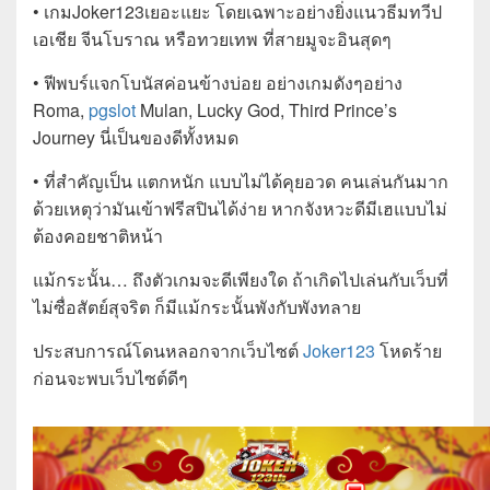
• เกมJoker123เยอะแยะ โดยเฉพาะอย่างยิ่งแนวธีมทวีป
เอเชีย จีนโบราณ หรือทวยเทพ ที่สายมูจะอินสุดๆ
• ฟีพบร์แจกโบนัสค่อนข้างบ่อย อย่างเกมดังๆอย่าง
Roma,
pgslot
Mulan, Lucky God, Third Prince’s
Journey นี่เป็นของดีทั้งหมด
• ที่สำคัญเป็น แตกหนัก แบบไม่ได้คุยอวด คนเล่นกันมาก
ด้วยเหตุว่ามันเข้าฟรีสปินได้ง่าย หากจังหวะดีมีเฮแบบไม่
ต้องคอยชาติหน้า
แม้กระนั้น… ถึงตัวเกมจะดีเพียงใด ถ้าเกิดไปเล่นกับเว็บที่
ไม่ซื่อสัตย์สุจริต ก็มีแม้กระนั้นพังกับพังทลาย
ประสบการณ์โดนหลอกจากเว็บไซต์
Joker123
โหดร้าย
ก่อนจะพบเว็บไซต์ดีๆ