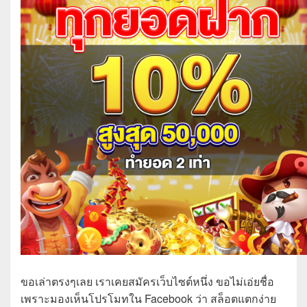
ขอเล่าตรงๆเลย เราเคยสมัครเว็บไซต์หนึ่ง ขอไม่เอ่ยชื่อ
เพราะมองเห็นโปรโมทใน Facebook ว่า สล็อตแตกง่าย