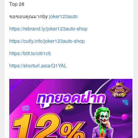
Top 28
ขอขอบคุณมากby
joker123auto
https://rebrand.ly/joker123auto-shop
https://cutly.info/joker123auto-shop
https://bitt.to/ci61c5
https://shorturl.asia/Q1YAL