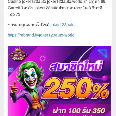
Casino joker123auto joker123auto.world 31 มิถุนา 69
Garrett โอนไว joker123autoฝาก-ถอนภายใน 3 วินาที
Top 73
ขอขอบคุณมากเว็ปไซต์
joker123auto
https://rebrand.ly/joker123auto-world