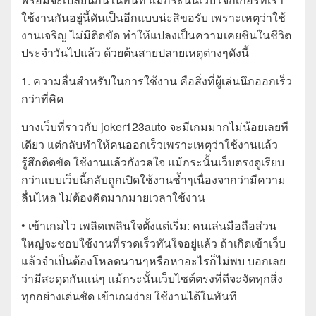
ใช้งานกันอยู่นี้ดันเป็นอีกแบบน่ะสิขอรับ เพราะเหตุว่าใช้
งานเจริญ ไม่มีติดขัด ทำให้แปลงเป็นความเคยชินในชีวิต
ประจำวันไปแล้ว ด้วยต้นสายปลายเหตุต่างๆดังนี้
1. ความลื่นสำหรับในการใช้งาน คือสิ่งที่ผู้เล่นนึกออกเร็ว
กว่าที่คิด
บางเว็บที่ราวกับ joker123auto จะมีเกมมากไม่น้อยเลยที
เดียว แต่กลับทำให้คนออกเร็วเพราะเหตุว่าใช้งานแล้ว
รู้สึกติดขัด ใช้งานแล้วกังวลใจ แม้กระนั้นเว็บตรงดูเรียบ
กว่าแบบเว็บนี้กลับถูกเปิดใช้งานซ้ำๆเนื่องจากว่ามีความ
ลื่นไหล ไม่ต้องคิดมากมายเวลาใช้งาน
• เข้าเกมไว เพลิดเพลินใจตั้งแต่เริ่ม: คนเล่นมือถือส่วน
ใหญ่จะชอบใช้งานที่รวดเร็วทันใจอยู่แล้ว ถ้าเกิดเข้าเว็บ
แล้วจำเป็นต้องโหลดนานๆหรือหาอะไรก็ไม่พบ บอกเลย
ว่ามีสะดุดกันแน่ๆ แม้กระนั้นเว็บไซต์ตรงที่ดีจะจัดทุกสิ่ง
ทุกอย่างเด่นชัด เข้าเกมง่าย ใช้งานได้ในทันที