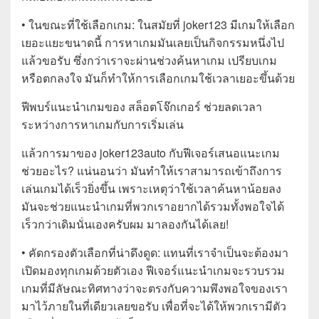
• ในขณะที่ใช้เลือกเกม: ในสมัยที่ joker123 มีเกมให้เลือก
เยอะแยะขนาดนี้ การหาเกมมันเลยเป็นกิจกรรมหนึ่งไป
แล้วขอรับ ซึ่งกว่าเราจะผ่านช่วงค้นหาเกม เปรียบเกม
หรือตกลงใจ มันก็ทำให้การเลือกเกมใช้เวลาเยอะขึ้นด้วย
ฟีพบร์แนะนำเกมของ สล็อตโจ๊กเกอร์ ช่วยลดเวลา
ระหว่างการหาเกมกับการเริ่มเล่น
แล้วการมาของ joker123auto กับฟีเจอร์เสนอแนะเกม
ช่วยอะไร? แน่นอนว่า มันทำให้เราสามารถเข้าถึงการ
เล่นเกมได้เร็วยิ่งขึ้น เพราะเหตุว่าใช้เวลาค้นหาน้อยลง
มันจะช่วยแนะนำเกมที่พวกเราอยากได้รวมทั้งพอใจได้
เร็วกว่าเดิมนั่นเองครับผม มาลองกันได้เลย!
• คัดกรองตัวเลือกที่น่าดึงดูด: แทนที่เราจำเป็นจะต้องมา
เปิดมองทุกเกมด้วยตัวเอง ฟีเจอร์แนะนำเกมจะรวบรวม
เกมที่มีลัษณะทิศทางว่าจะตรงกับความพึงพอใจของเรา
มาไว้ภายในที่เดียวเลยขอรับ เพื่อที่จะได้ให้พวกเรามีตัว