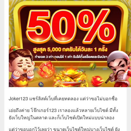
Joker123 แชร์ลิสต์เว็บที่เคยทดลอง แต่ว่าขอไม่บอกชื่อ
เอ่ยถึงค่าย โจ๊กเกอร์123 เราลองแล้วหลายเว็บไซต์ มีทั้ง
ยังเว็บใหญ่ในตลาด และก็เว็บไซต์เปิดใหม่แบบน่าลอง
แต่ว่าขอบอกไว้เลยว่า ขนาดเว็บไซต์ใหญ่บางเว็บไซต์ ยัง