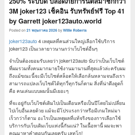
250% ระบบดี ปลอดภัยการันตีสมาชิกกว่า
3M joker123 เช็คอิน รับทรัพย์ฟรี Top 41
by Garrett joker123auto.world
Posted on
21 พฤษภาคม 2026
by
Willie Roberts
joker123auto
4 เหตุผลที่คนส่วนใหญ่เลือกใช้บริการ
joker123 เป็นเวลายาวนานกว่าเว็บไซต์อื่นๆ
จำเป็นต้องยอมรับเลยว่า joker123auto นับว่าเป็นเว็บไซต์
ที่ผมรวมทั้งคนมากมายใช้งานมานานที่สุดแล้วล่ะครับผม
ถึงแม้ขณะนี้จะมีเว็บไซต์สล็อตให้เลือกล้นหลามจนถึงเรา
สามารถแปลงเว็บไซต์ได้ทุกวี่ทุกวันก็ตาม สิ่งที่น่าดึงดูดก็
คือ คนเล่นแบบผมนั้นมีเยอะๆ
ที่จะอยู่กับเว็บไซต์เดิมไปเป็นเดือนหรือเป็นปีโดยไม่เปลี่ยน
ไปเว็บอื่นเลยด้วย แม้จะมีโปรแรงกว่าหรือมีเกมใหม่มา
เร็วกว่าก็ตาม อะไรเป็นเหตุผลที่แท้จริงของการเลือกใช้
บริการกับเว็บเดิมเว็บแห่งนี้กันแน่? ในเนื้อหานี้ ผมจะพา
คุณมาหาคำตอบกันเลยครับ เลทโก!