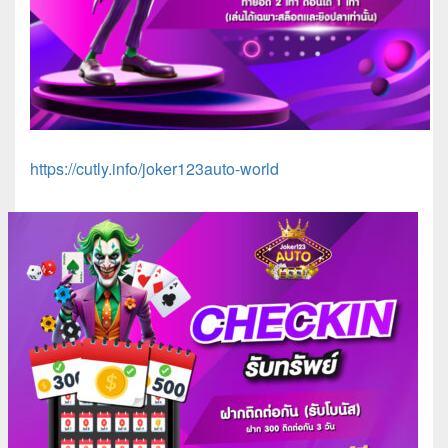
https://cutly.info/joker123auto-world