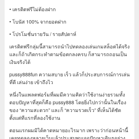
• เครดิตฟรีไม่ต้องฝาก
• โบนัส 100% จากยอดฝาก
• โปรโมชั่นรายวัน / รายสัปดาห์
เครดิตฟรีกลุ่มนี้สามารถนำไปทดลองเล่นเกมสล็อตได้จริง
และก็ถ้าเกิดกระทำตามข้อตกลงครบ ก็สามารถถอนเป็น
เงินจริงได้
pussy888fun ความสบาย เร็ว แล้วก็ประสบการณ์การเล่น
ที่ดี เล่นง่าย เข้าถึงไว
หนึ่งในแพลตฟอร์มที่ผมมีความคิดว่าใช้งานง่ายรวมทั้ง
ตอบปัญหาที่สุดก็คือ pussy888 โดยยิ่งไปกว่านั้นในเรื่อง
ของ “ความสะดวก” และก็ “ความรวดเร็ว” ที่เห็นได้ชัด
ตั้งแต่ทีแรกที่ลองใช้งาน
ตอนแรกผมมิได้คาดหมายอะไรมาก เพราะว่าก่อนหน้านี้
เคยทดลองหลายเว็บแล้วประสบพบเจอปัญหาเดิมๆอย่าง