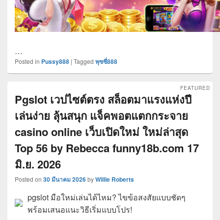
…
Posted in
Pussy888
|
Tagged
พุซซี่888
FEATURED
Pgslot เวปไซต์ตรง สล็อตมาแรงแห่งปี
เล่นง่าย ลุ้นสนุก แจ็คพอตแตกกระจาย
casino online เว็บเปิดใหม่ ใหม่ล่าสุด
Top 56 by Rebecca funny18b.com 17
มิ.ย. 2026
Posted on
30 มีนาคม 2026
by
Willie Roberts
pgslot มือใหม่เล่นได้ไหม? ไขข้อสงสัยแบบชัดๆ
พร้อมเสนอแนะวิธีเริ่มแบบโปร!