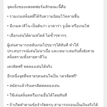
จุดแข็งของแพลตฟอร์มลักษณะนี้คือ
• รวมเกมสล็อตที่ได้รับความนิยมไว้หลายชิ้น
• มีเกมคาสิโน เป็นต้นว่า บาคาร่า รูเล็ต หรือเกมไพ่
• เลือกเล่นได้ตามสไตล์ ไม่ซ้ำๆซากๆ
ผู้เล่นสามารถสลับเกมไปๆมาๆได้ทันที ทำให้
ประสบการณ์เล่นไม่น่าเบื่อ และเหมาะสมกับทั้งยังสาย
สล็อตรวมทั้งสายคาสิโน
เครดิตฟรี ทดลองเล่นได้จริง
อีกหนึ่งจุดที่หลายๆคนสนใจเป็น “เครดิตฟรี”
• สมัครแล้วรับเครดิตทดลองเล่น
• ใช้เล่นสล็อตหรือเกมอื่นได้โดยทันที
• ถ้าเกิดทำตามข้อจำกัดครบ สามารถถอนเป็นเงินจริงได้