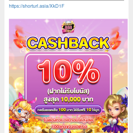
https://shorturl.asia/XkD1F