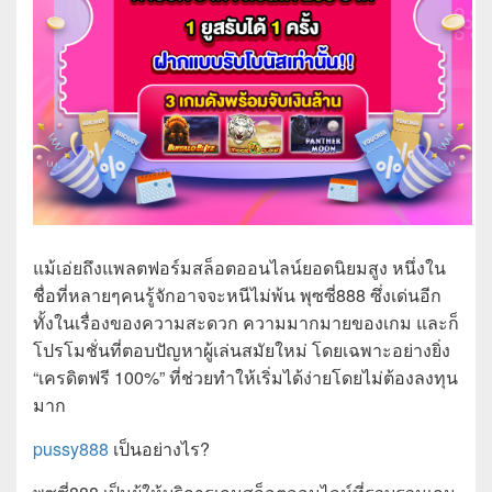
แม้เอ่ยถึงแพลตฟอร์มสล็อตออนไลน์ยอดนิยมสูง หนึ่งใน
ชื่อที่หลายๆคนรู้จักอาจจะหนีไม่พ้น พุซซี่888 ซึ่งเด่นอีก
ทั้งในเรื่องของความสะดวก ความมากมายของเกม และก็
โปรโมชั่นที่ตอบปัญหาผู้เล่นสมัยใหม่ โดยเฉพาะอย่างยิ่ง
“เครดิตฟรี 100%” ที่ช่วยทำให้เริ่มได้ง่ายโดยไม่ต้องลงทุน
มาก
pussy888
เป็นอย่างไร?