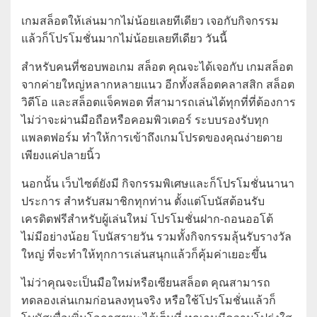
เกมสล็อตให้เล่นมากไม่น้อยเลยทีเดียว เจอกับกิจกรรม
แล้วก็โปรโมชั่นมากไม่น้อยเลยทีเดียว วันนี้
สำหรับคนที่ชอบพอเกม สล็อต คุณจะได้เจอกับ เกมสล็อต
จากค่ายใหญ่หลากหลายแนว อีกทั้งสล็อตคลาสสิก สล็อต
วิดีโอ และสล็อตแจ็คพอต ที่สามารถเล่นได้ทุกที่ที่ต้องการ
ไม่ว่าจะผ่านมือถือหรือคอมพิวเตอร์ ระบบรองรับทุก
แพลตฟอร์ม ทำให้การเข้าถึงเกมโปรดของคุณง่ายดาย
เพียงแค่ปลายนิ้ว
นอกนั้น เว็บไซต์ยังมี กิจกรรมพิเศษและก็โปรโมชั่นนานา
ประการ สำหรับสมาชิกทุกท่าน ตั้งแต่โบนัสต้อนรับ
เครดิตฟรีสำหรับผู้เล่นใหม่ โปรโมชั่นฝาก-ถอนออโต้
ไม่มีอย่างน้อย โบนัสรายวัน รวมทั้งกิจกรรมลุ้นรับรางวัล
ใหญ่ ที่จะทำให้ทุกการเล่นสนุกแล้วก็คุ้มค่าเยอะขึ้น
ไม่ว่าคุณจะเป็นมือใหม่หรือเซียนสล็อต คุณสามารถ
ทดลองเล่นเกมก่อนลงทุนจริง หรือใช้โปรโมชั่นแล้วก็