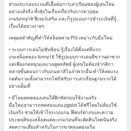
ส่วนประกอบระบบที่เอื้อต่อการเล่าเรียนของผู้เล่นใหม่
อย่างแท้จริง ทั้งยังในเรื่องเกี่ยวกับการควบคุม
เกมfunny18 ฟีเจอร์เสริม และก็รูปแบบการชำระเงินที่รู้
เรื่องได้อย่างง่ายๆ
เหตุผลสำคัญที่ทำให้สล็อตค่าย PG เหมาะกับมือใหม่
• ระบบการเล่นไม่ซับซ้อน รู้เรื่องได้ตั้งแต่ทีแรก
เกมสล็อตของ funny18 ใช้รูปแบบการเล่นที่ขวานผ่าซาก
แค่เพียงกดหมุนและรอดูผลลัพธ์ ผู้เล่นไม่ต้องจำกติกา
หลายขั้นตอนราวกับเกมคาสิโนจำพวกอื่น ทำให้ลดแรง
กดดันรวมทั้งสามารถโฟกัสกับการเล่าเรียนฐานรากได้
อย่างเต็มที่
• มีโหมดทดลองเล่นให้ฝึกหัดก่อนใช้งานจริง
มือใหม่สามารถทดสอบเล่น pgslot ได้ฟรีโดยไม่ต้องใช้
เงินจริง ช่วยให้เข้าใจระบบเกม ฟีพบร์ต่างๆและความ
ประพฤติของสล็อตแต่ละเกมก่อนที่จะตัดสินใจพนันจริง
ลดความเสี่ยงสำหรับในการขาดทุนตอนเริ่ม