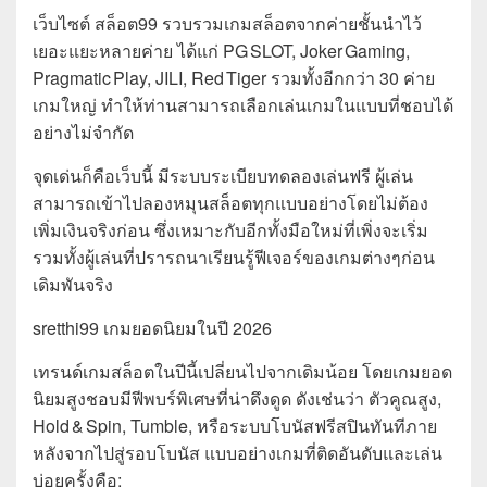
เว็บไซต์ สล็อต99 รวบรวมเกมสล็อตจากค่ายชั้นนำไว้
เยอะแยะหลายค่าย ได้แก่ PG SLOT, Joker Gaming,
Pragmatic Play, JILI, Red Tiger รวมทั้งอีกกว่า 30 ค่าย
เกมใหญ่ ทำให้ท่านสามารถเลือกเล่นเกมในแบบที่ชอบได้
อย่างไม่จำกัด
จุดเด่นก็คือเว็บนี้ มีระบบระเบียบทดลองเล่นฟรี ผู้เล่น
สามารถเข้าไปลองหมุนสล็อตทุกแบบอย่างโดยไม่ต้อง
เพิ่มเงินจริงก่อน ซึ่งเหมาะกับอีกทั้งมือใหม่ที่เพิ่งจะเริ่ม
รวมทั้งผู้เล่นที่ปรารถนาเรียนรู้ฟีเจอร์ของเกมต่างๆก่อน
เดิมพันจริง
sretthi99 เกมยอดนิยมในปี 2026
เทรนด์เกมสล็อตในปีนี้เปลี่ยนไปจากเดิมน้อย โดยเกมยอด
นิยมสูงชอบมีฟีพบร์พิเศษที่น่าดึงดูด ดังเช่นว่า ตัวคูณสูง,
Hold & Spin, Tumble, หรือระบบโบนัสฟรีสปินทันทีภาย
หลังจากไปสู่รอบโบนัส แบบอย่างเกมที่ติดอันดับและเล่น
บ่อยครั้งคือ: