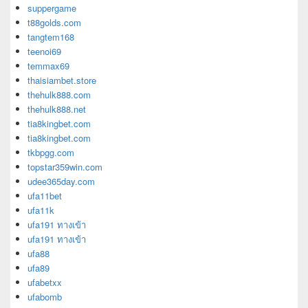
suppergame
t88golds.com
tangtem168
teenoi69
temmax69
thaisiambet.store
thehulk888.com
thehulk888.net
tia8kingbet.com
tia8kingbet.com
tkbpgg.com
topstar359win.com
udee365day.com
ufa11bet
ufa11k
ufa191 ทางเข้า
ufa191 ทางเข้า
ufa88
ufa89
ufabetxx
ufabomb