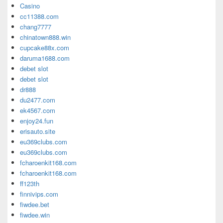
Casino
cc11388.com
chang7777
chinatown888.win
cupcake88x.com
daruma1688.com
debet slot
debet slot
dr888
du2477.com
ek4567.com
enjoy24.fun
erisauto.site
eu369clubs.com
eu369clubs.com
fcharoenkit168.com
fcharoenkit168.com
ff123th
finnivips.com
fiwdee.bet
fiwdee.win