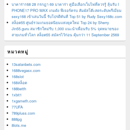
บาคาร่า168 28 กรกฎา 69 บาคาร่า คู่มือเลือกเว็บไพ่ที่ควรรู้ ลุ้นรับ I
PHONE17 PRO MAX เกมดัง ฟีเจอร์ครบ สัมผัสโต๊ะสดระดับพรีเมียม
sexy168 เข้าเล่นวันนี้ รับโปรดีทันที Top 51 by Rudy Sexy168c.com
สล็อต55 ศูนย์รวมเกมยอดนิยมแห่งยุคใหม่ Top 24 by Sherry
Jin55.guru สมาชิกใหม่รับ 1,000 แนะนำเพื่อนรับ 5% จุดหมายของ
สายเกมทั่วโลก สล็อต55 สมัครไว้ก่อน คุ้มกว่า 11 September 2569
หมวดหมู่
13satanbets.com
1688vegasx.com
168slot
168สล็อต
188betth
1xbit1
1xgameth.com
77UFA
789pluss.com
888pg
8lots.me