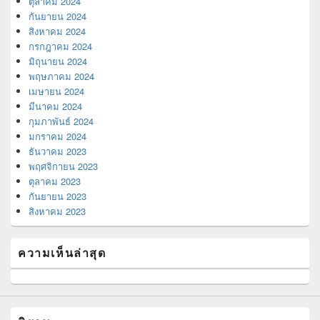
ตุลาคม 2024
กันยายน 2024
สิงหาคม 2024
กรกฎาคม 2024
มิถุนายน 2024
พฤษภาคม 2024
เมษายน 2024
มีนาคม 2024
กุมภาพันธ์ 2024
มกราคม 2024
ธันวาคม 2023
พฤศจิกายน 2023
ตุลาคม 2023
กันยายน 2023
สิงหาคม 2023
ความเห็นล่าสุด