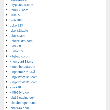
infyplus888.com
item388.com
jinda55
jinda888
Joker123
joker123auto
joker123th
Joker123th.com
juad888
Judhai168
k1gt-auto.com
khumsup888.me
kimchibetbet.com
kingdom66 ทางเข้า
kingxxxbet123.com
kingxxxbet123.com
kiss918
kitti999vip.com
lala55-casino.com
lalikabetsgame.com
lcbet444.com