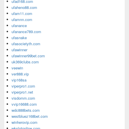
ufad168.com
ufaheno88.com
ufam11.com
ufamnn.com
ufanance
ufanance789.com
ufasnake
ufasocietyth.com
ufawinner
ufawinner99bet.com
uk369clubs.com
veewin
ver888.vip
vip168sa
viperpro1.com
viperpro1.net
visdomm.com
vvip16688.com
wdc888bets.com
westbluez168bet.com
winherovip.com
wkslotonline.com