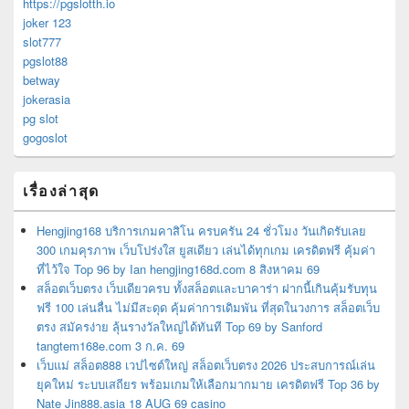
https://pgslotth.io
joker 123
slot777
pgslot88
betway
jokerasia
pg slot
gogoslot
เรื่องล่าสุด
Hengjing168 บริการเกมคาสิโน ครบครัน 24 ชั่วโมง วันเกิดรับเลย
300 เกมคุรภาพ เว็บโปร่งใส ยูสเดียว เล่นได้ทุกเกม เครดิตฟรี คุ้มค่า
ที่ไว้ใจ Top 96 by Ian hengjing168d.com 8 สิงหาคม 69
สล็อตเว็บตรง เว็บเดียวครบ ทั้งสล็อตและบาคาร่า ฝากนี้เกินคุ้มรับทุน
ฟรี 100 เล่นลื่น ไม่มีสะดุด คุ้มค่าการเดิมพัน ที่สุดในวงการ สล็อตเว็บ
ตรง สมัครง่าย ลุ้นรางวัลใหญ่ได้ทันที Top 69 by Sanford
tangtem168e.com 3 ก.ค. 69
เว็บแม่ สล็อต888 เวปไซต์ใหญ่ สล็อตเว็บตรง 2026 ประสบการณ์เล่น
ยุคใหม่ ระบบเสถียร พร้อมเกมให้เลือกมากมาย เครดิตฟรี Top 36 by
Nate Jin888.asia 18 AUG 69 casino