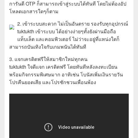
การันตี OTP ก็สามารถเข้าสู่ระบบได้ทันที โดยไม่ต้องอัป
โหลดเอกสารใดๆก็ตาม
2. เข้าระบบสะดวก ไม่เป็นอันตราย รองรับทุกอุปกรณ์
tuktukth เข้าระบบ ได้อย่างง่ายๆทั้งยังผ่านมือถือ
แท็บเล็ต และคอมพิวเตอร์ ไม่ว่าจะอยู่ที่แหน่งใดก็
สามารถบันเทิงใจกับเกมพนันได้ทันที
3. แจกเครดิตฟรีให้สมาชิกใหม่ทุกคน
tuktukth ใจดีแจก เครดิตฟรี โดยทันทีหลังลงทะเบียน
พร้อมกิจกรรมพิเศษมาก อาทิเช่น โบนัสเพิ่มเงินรายวัน
โปรคืนยอดเสีย และโปรชักชวนเพื่อนพ้อง