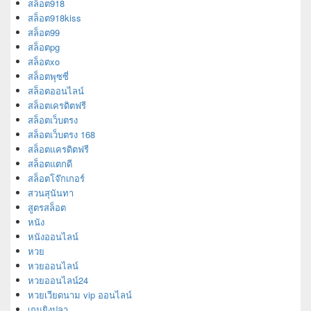
สล็อต918
สล็อต918kiss
สล็อต99
สล็อตpg
สล็อตxo
สล็อตพุซซี่
สล็อตออนไลน์
สล็อตเครดิตฟรี
สล็อตเว็บตรง
สล็อตเว็บตรง 168
สล็อตเเครดิตฟรี
สล็อตแตกดี
สล็อตโจ๊กเกอร์
สวนสุนันทา
สูตรสล็อต
หนัง
หนังออนไลน์
หวย
หวยออนไลน์
หวยออนไลน์24
หวยเวียดนาม vip ออนไลน์
เกมยิงปลา