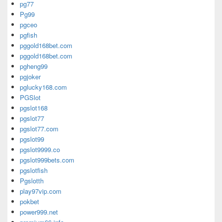
pg77
Pg99
pgceo
pgfish
pggold168bet.com
pggold168bet.com
pgheng99
pgjoker
pglucky168.com
PGSlot
pgslot168
pgslot77
pgslot77.com
pgslot99
pgslot9999.co
pgslot999bets.com
pgslotfish
Pgslotth
play97vip.com
pokbet
power999.net