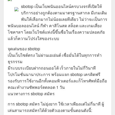
sbotop เป็นเว็บพนันออนไลน์ครบวงจรที่เปิดให้
บริการอย่างถูกต้องตามมาตรฐานสากล มีเกมเดิม
พันให้เลือกมากไม่น้อยเลยทีเดียว ไม่ว่าจะเป็นการ
พนันบอลออนไลน์ กีฬา คาสิโนสด สล็อต และเกมเสี่ยง
โชคฯลฯ โดยเว็บไซต์แห่งนี้ขึ้นชื่อในเรื่องความปลอดภัย
แล้วก็ความโปร่งใสของระบบ
จุดเด่นของ sbotop
เป็นเว็บไซต์ตรง ไม่ผ่านเอเย่นต์ เชื่อมั่นได้ในทุกการทำ
ธุรกรรม
มีระบบระเบียบฝากถอนออโต้ เร็วภายในไม่กี่วินาที
โปรโมชั่นนานาประการ พร้อมแจก sbotop เครดิตฟรี
รองรับการใช้งานอีกทั้งคอมพิวเตอร์และก็โทรศัพท์มือถือ
คณะทำงานซัพพอร์ตตลอด 1 วัน
แนวทางการ sbotop สมัคร
การ sbotop สมัคร ไม่ยุ่งยาก ใช้เวลาเพียงแต่ไม่กี่นาที ผู้
เล่นสามารถสมัครได้ด้วยตัวเองตามขั้นตอนดังนี้: