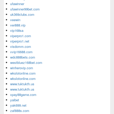
ufawinner
ufawinner99bet.com
uk369clubs.com
veewin
ver888.vip
vip168sa
viperpro1.com
viperpro1.net
visdomm.com
vvip16688.com
wdc888bets.com
westbluez168bet.com
winherovip.com
wkslotonline.com
wkslotonline.com
www.tuktukth.us
www.tuktukth.us
xpay88game.com
yaibet
yak699.net
zaf888s.com