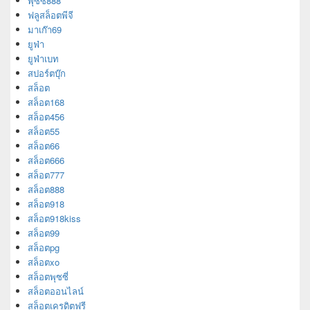
พุซซี่888
ฟลูสล็อตพีจี
มาเก๊า69
ยูฟ่า
ยูฟ่าเบท
สปอร์ตบุ๊ก
สล็อต
สล็อต168
สล็อต456
สล็อต55
สล็อต66
สล็อต666
สล็อต777
สล็อต888
สล็อต918
สล็อต918kiss
สล็อต99
สล็อตpg
สล็อตxo
สล็อตพุซซี่
สล็อตออนไลน์
สล็อตเครดิตฟรี