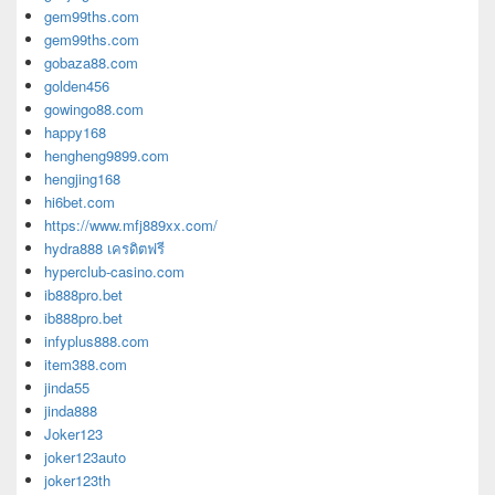
gem99ths.com
gem99ths.com
gobaza88.com
golden456
gowingo88.com
happy168
hengheng9899.com
hengjing168
hi6bet.com
https://www.mfj889xx.com/
hydra888 เครดิตฟรี
hyperclub-casino.com
ib888pro.bet
ib888pro.bet
infyplus888.com
item388.com
jinda55
jinda888
Joker123
joker123auto
joker123th