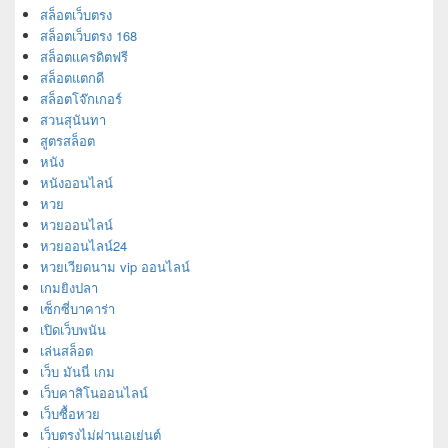
สล็อตเว็บตรง
สล็อตเว็บตรง 168
สล็อตเเครดิตฟรี
สล็อตแตกดี
สล็อตโจ๊กเกอร์
สวนสุนันทา
สูตรสล็อต
หนัง
หนังออนไลน์
หวย
หวยออนไลน์
หวยออนไลน์24
หวยเวียดนาม vip ออนไลน์
เกมยิงปลา
เซ็กซี่บาคาร่า
เปิดเว็บพนัน
เล่นสล็อต
เว็บ มันนี่ เกม
เว็บคาสิโนออนไลน์
เว็บซื้อหวย
เว็บตรงไม่ผ่านเอเย่นต์