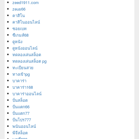
zeed1911.com
zeus66
คาสิโน
คาสิโนออนไลน์
ซอยเบท
ซีเกมส์68
ดูหนัง
ดูหนังออนไลน์
ทดลองเล่นสล็อต
ทดลองเล่นสล็อต pg
ทะเบียนสวย
ทางเข้าpg
บาคาร่า
บาคาร่า168
บาคาร่าออนไลน์
ปั่นสล็อต
ปั่นแตก66
ปั่นแตก77
ปั่นโปร777
พนันออนไลน์
พีจีสล็อต