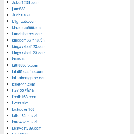
Joker123th.com
juad888
Judhai168
k1gt-auto.com
khumsup888.me
kimchibetbet.com
kingdom66 ทางเข้า
kingxxxbet123.com
kingxxxbet123.com
kiss918
kitti999vip.com
lala55-casino.com
lalikabetsgame.com
lcbet444.com
lion123สล็อต
lionth168.com
live22slot
lockdown168
lotto432 ทางเข้า
lotto432 ทางเข้า
luckycat789.com