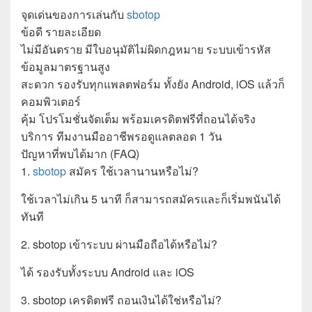
จุดเด่นของการเล่นกับ
sbotop
ข้อดี รายละเอียด
ไม่มีอันตราย มีใบอนุมัติไม่ผิดกฎหมาย ระบบเข้ารหัส
ข้อมูลมาตรฐานสูง
สะดวก รองรับทุกแพลตฟอร์ม ทั้งยัง Android, iOS แล้วก็
คอมพิวเตอร์
คุ้ม โปรโมชั่นจัดเต็ม พร้อมเครดิตฟรีที่ถอนได้จริง
บริการ ทีมงานมืออาชีพรอดูแลตลอด 1 วัน
ปัญหาที่พบได้มาก (FAQ)
1.
sbotop
สมัคร ใช้เวลานานหรือไม่?
ใช้เวลาไม่เกิน 5 นาที ก็สามารถสมัครและก็เริ่มพนันได้
ทันที
2. sbotop เข้าระบบ ผ่านมือถือได้หรือไม่?
ได้ รองรับทั้งระบบ Android และ iOS
3. sbotop เครดิตฟรี ถอนเงินได้ใช่หรือไม่?