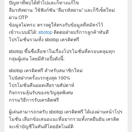
ปัญหาที่พบได้ทั่วไปและก็ทางแก้ไข
ลืมรหัสผ่าน: ใช้ฟังก์ชัน “ลืมรหัสผ่าน” และก็รีเซ็ตใหม่
ผ่าน OTP
ข้อมูลไม่ตรง: ตรวจดูให้ตรงกับข้อมูลที่สมัครไว้
เข้าระบบมิได้:
sbotop
ติดต่อฝ่ายบริการลูกค้าทันที
โปรโมชั่นรวมทั้ง sbotop เครดิตฟรี
sbotop ขึ้นชื่อลือชาในเรื่องโปรโมชั่นที่ครอบคลุมทุก
กลุ่มผู้เล่น โดยมีตัวอปิ้งดังนี้:
sbotop เครดิตฟรี สำหรับสมาชิกใหม่
โบนัสฝากครั้งแรกสูงสุด 100%
โปรโมชั่นคืนยอดเสียรายสัปดาห์
กิจกรรมลุ้นรับของขวัญสุดพิเศษ
กรรมวิธีการรับเครดิตฟรี
ผู้เล่นสามารถกดรับ sbotop เครดิตฟรี ได้เองผ่านหน้าโปร
โมชั่น เลือกข้อเสนอแนะที่อยากรวมทั้งกดยืนยัน เครดิต
จะเข้าบัญชีในทันทีโดยอัตโนมัติ