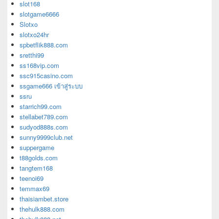
slot168
slotgame6666
Slotxo
slotxo24hr
spbetflik888.com
sretthi99
ss168vip.com
ssc915casino.com
ssgame666 เข้าสู่ระบบ
ssru
starrich99.com
stellabet789.com
sudyod888s.com
sunny9999club.net
suppergame
t88golds.com
tangtem168
teenoi69
temmax69
thaisiambet.store
thehulk888.com