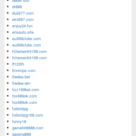
debet slot
dr888
du2477.com
ek4567.com
enjoy24.fun
erisauto.site
eu369clubs.com
eu369clubs.com
fcharoenkit168.com
fcharoenkit168.com
ff123th
finnivips.com
fiwdee.bet
fiwdee.win
fizz169bet.com
fox689ok.com
fox689ok.com
fullslotpg
fullslotpg168.com
funny18
gamehit8888.com
gaojing888