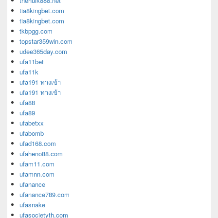
thehulk888.net
tia8kingbet.com
tia8kingbet.com
tkbpgg.com
topstar359win.com
udee365day.com
ufa11bet
ufa11k
ufa191 ทางเข้า
ufa191 ทางเข้า
ufa88
ufa89
ufabetxx
ufabomb
ufad168.com
ufaheno88.com
ufam11.com
ufamnn.com
ufanance
ufanance789.com
ufasnake
ufasocietyth.com