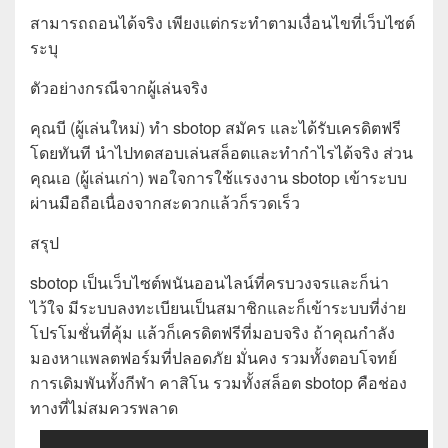
สามารถถอนได้จริง เพียงแต่กระทำตามเงื่อนไขที่เว็บไซต์
ระบุ
ตัวอย่างกรณีจากผู้เล่นจริง
คุณบี (ผู้เล่นใหม่) ทำ sbotop สมัคร และได้รับเครดิตฟรี
โดยทันที นำไปทดสอบเล่นสล็อตและทำกำไรได้จริง ส่วน
คุณเอ (ผู้เล่นเก่า) พอใจการใช้แรงงาน sbotop เข้าระบบ
ผ่านมือถือเนื่องจากสะดวกแล้วก็รวดเร็ว
สรุป
sbotop เป็นเว็บไซต์พนันออนไลน์ที่ครบวงจรและก็น่า
ไว้ใจ มีระบบลงทะเบียนเป็นสมาชิกและก็เข้าระบบที่ง่าย
โปรโมชั่นที่คุ้ม แล้วก็เครดิตฟรีที่มอบจริง ถ้าคุณกำลัง
มองหาแพลตฟอร์มที่ปลอดภัย มั่นคง รวมทั้งตอบโจทย์
การเดิมพันทั้งกีฬา คาสิโน รวมทั้งสล็อต sbotop คือช่อง
ทางที่ไม่สมควรพลาด