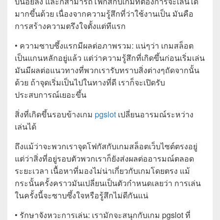
บน้อยลง และก็สามารถโฟกัสกับเกมที่ต้องการจะเล่นได้
มากขึ้นด้วย เนื่องจากความรู้สึกที่ว่าใช้งานเป็น มันคือ
การสร้างความตรึงใจตั้งแต่ทีแรก
• ความซาบซึ้งแรกมีผลต่อภาพรวม: แน่ๆว่า เกมสล็อต
เป็นแกนหลักอยู่แล้ว แต่ว่าความรู้สึกที่เกิดขึ้นก่อนเริ่มเล่น
มันมีผลต่อแนวทางที่พวกเรารับทราบสิ่งต่างๆถัดจากนั้น
ด้วย ถ้าจุดเริ่มเป็นไปในทางที่ดี เราก็จะเปิดรับ
ประสบการณ์เยอะขึ้น
สิ่งที่เกิดขึ้นรอบข้างเกม
pgslot
เปลี่ยนอารมณ์ระหว่าง
เล่นได้
ถึงแม้ว่าจะพวกเราจุดโฟกัสกับเกมสล็อตเว็บไซต์ตรงอยู่
แต่ว่าสิ่งที่อยู่รอบตัวพวกเราก็ยังส่งผลต่ออารมณ์ตลอด
ระยะเวลา เนื้อหาที่มองไม่น่าเกี่ยวกับเกมโดยตรง แม้
กระนั้นครั้งคราวมันเปลี่ยนเป็นตัวกำหนดเลยว่า การเล่น
ในครั้งนี้จะซาบซึ้งใจหรือรู้สึกไม่ดีกันแน่
• รักษาจังหวะการเล่น: เรามักจะสนุกกับเกม pgslot ที่