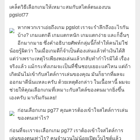
เคล็ดวิธีเลือกเกมให้เหมาะสมกับสไตล์ตนเองบน
pgslot77
หากพวกเราเอ่ยถึงเกม pgslot เราจะรำลึกถึงอะไรกัน
บ้าง? เกมแตกดี เกมแตกหนัก เกมแตกง่าย และก็อื่นๆ
อีกมากมาย ซึ่งคำอธิบายศัพท์กลุ่มนี้ก็ทำให้คนไม่ใช่
น้อยรู้ผิดว่า ในเมื่อเกมดีก็จำเป็นต้องเล่นแล้วทำเงินได้สิ
แต่ว่าเพราะเหตุไรเพียงพอเล่นแล้วกลับทำกำไรมิได้ เรื่อง
จริงแล้ว แม้กระทั่งเกมจะเป็นที่ชื่นชอบเยอะแค่ไหน แต่ถ้า
เกิดมันไม่เข้ากับสไตล์การเล่นของคุณ มันก็ยากที่ผลจะ
ออกมาดีนั่นแหละครับ ด้วยเหตุดังกล่าว ในเนื้อหานี้ ผมจะ
ช่วยให้คุณเลือกเกมที่เหมาะกับสไตล์ของตนมากยิ่งขึ้น
เองครับ มาเริ่มกันเลย!
ก่อนเลือกเกม pg77 คุณควรต้องเข้าใจสไตล์การเล่น
ของตนเท่าไร?
ก่อนที่จะเราจะเลือกเกม pg77 เราต้องเข้าใจสไตล์การ
เล่นของตนเท่าไร? คนจำนวนไม่น้อยเปิดเว็บไซต์แล้ว