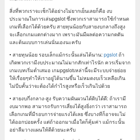
สิ่งที่พวกเราจะเช็กได้อย่างไม่ยากเย็นเลยก็คือ งบ
ประมาณในการเล่นpgslot ซึ่งพวกเราสามารถใช้กำหนด
เกมที่เลือกได้ด้วยครับ สายทุนน้อยกับสายงบกลางถึงสูง
จะเลือกเกมแตกต่างมาก เพราะมันมีผลต่อความกดดัน
และต้นแบบการเล่นนั่นเองนะครับ
• สายทุนน้อย รอบเล็กแม้กระนั้นเล่นได้นาน:
pgslot
ถ้า
เกิดพวกเรามีงบประมาณไม่มากสักเท่าไรนัก ควรเริ่มจาก
เกมเบทเริ่มต่ำเสมอ เกมpgslotเหล่านี้จะมีระบบจ่ายย่อย
ให้เรื่อยๆทำให้เราอยู่ได้นานขึ้น ไม่หมดงบเร็วเหลือเกิน
ไม่บีบคั้นว่าจะต้องได้กำไรสูงหรือเร็วเกินไปด้วย
• สายงบกึ่งกลาง-สูง รับความผันผวนได้ดิบได้ดี: ถ้าเรามี
งบมากพอ สามารถรับการเสี่ยงได้สูงยิ่งกว่า เราสามารถ
เลือกเกมที่มีรอบการจ่ายแรงได้เลย ซึ่งบางทีก็อาจจะไม่
ได้ออกบ่อยครั้ง แต่ถ้าออกมาเมื่อใดก็คุ้มค่า แม้กระนั้น
อย่าลืมวางแผนให้ดีด้วยนะครับ