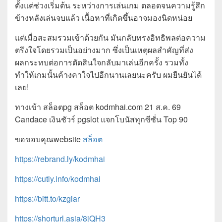
ตั้งแต่ช่วงเริ่มต้น ระหว่างการเล่นเกม ตลอดจนความรู้สึก
ข้างหลังเล่นจบแล้ว เนื้อหาที่เกิดขึ้นอาจมองนิดหน่อย
แต่เมื่อสะสมรวมเข้าด้วยกัน มันกลับทรงอิทธิพลต่อความ
ตรึงใจโดยรวมเป็นอย่างมาก ซึ่งเป็นเหตุผลสำคัญที่ส่ง
ผลกระทบต่อการตัดสินใจกลับมาเล่นอีกครั้ง รวมทั้ง
ทำให้เกมนั้นค้างคาใจไปอีกนานเลยนะครับ ผมยืนยันได้
เลย!
ทางเข้า สล็อตpg สล็อต kodmhai.com 21 ส.ค. 69
Candace เงินชัวร์ pgslot แจกโบนัสทุกซีซั่น Top 90
ขอขอบคุณwebsite
สล็อต
https://rebrand.ly/kodmhai
https://cutly.info/kodmhai
https://bitt.to/kzgiar
https://shorturl.asia/8jQH3