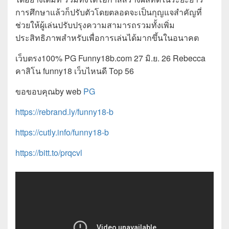
การศึกษาแล้วก็ปรับตัวโดยตลอดจะเป็นกุญแจสำคัญที่
ช่วยให้ผู้เล่นปรับปรุงความสามารถรวมทั้งเพิ่ม
ประสิทธิภาพสำหรับเพื่อการเล่นได้มากขึ้นในอนาคต
เว็บตรง100% PG Funny18b.com 27 มิ.ย. 26 Rebecca
คาสิโน funny18 เว็บไหนดี Top 56
ขอขอบคุณby web
PG
https://rebrand.ly/funny18-b
https://cutly.info/funny18-b
https://bitt.to/prqcvl