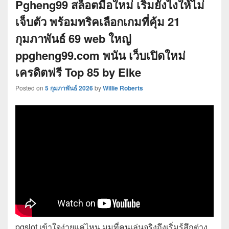
Pgheng99 สล็อตมือใหม่ เริ่มยังไงให้ไม่
เจ็บตัว พร้อมทริคเลือกเกมที่คุ้ม 21
กุมภาพันธ์ 69 web ใหญ่
ppgheng99.com พนัน เว็บเปิดใหม่
เครดิตฟรี Top 85 by Elke
Posted on
5 กุมภาพันธ์ 2026
by
Willie Roberts
pgslot เข้าใจง่ายแค่ไหน มุมที่คนเล่นจริงถึงเริ่มรู้สึกต่าง