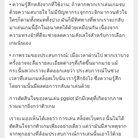
• ความรู้สึกหลังจากที่ใช้งาน: ถ้าหากพวกเราเล่นเกมจบ
ด้วยความสบายใจ ไม่มีปัญหากระจุกกระจิกมากวนหัวใจ
ใดๆก็ตามทั้งหมดทั้งปวง มันก็มีทิศทางที่พวกเราจะกลับ
มาเล่นเกมนี้อีกในอนาคตได้ด้วยเหมือนกัน เนื่องจาก
ความทรงจำที่ดีจะช่วยลดความลังเลใจสำหรับการเลือก
เกมนั่นเอง
• ภาพรวมของประสบการณ์: เมื่อเวลาผ่านไป พวกเราบาง
ครั้งอาจจะลืมรายละเอียดต่างๆที่เกิดขึ้นมากมาย แม้
กระนั้นพวกเราจะคิดออกเลยว่า ประสบการณ์ในช่วง
เวลาที่เล่นเกมสล็อตเว็บนั่น เรารู้สึกยังไง ซึ่งความรู้สึก
โดยรวมนั้นมีผลต่อการกลับมาเล่นด้วย
การตัดสินใจของคนเล่น pgslot มักมีเหตุที่เกิดจากภาพ
รวมมากยิ่งกว่าตัวเกม
เราจะมองเห็นได้เลยว่า การเล่น สล็อตเว็บตรง นั้นไม่ได้
ตัดสินใจจากตัวเกมเพียงอย่างเดียว แต่ว่ามันมีสาเหตุจาก
จากทุกอย่างที่ล้อมประสบการณ์การเล่นนั้นเอาไว้ด้วย