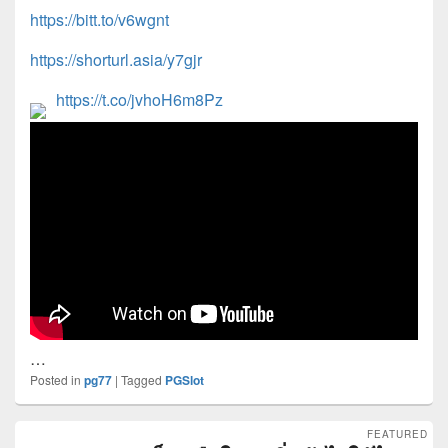
https://bitt.to/v6wgnt
https://shorturl.asia/y7gjr
https://t.co/jvhoH6m8Pz
…
Posted in
pg77
|
Tagged
PGSlot
FEATURED