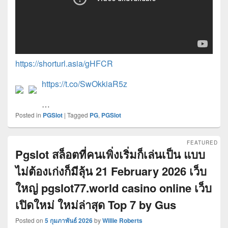
https://shorturl.asia/gHFCR
https://t.co/SwOkkiaR5z
…
Posted in
PGSlot
|
Tagged
PG
,
PGSlot
FEATURED
Pgslot สล็อตที่คนเพิ่งเริ่มก็เล่นเป็น แบบ
ไม่ต้องเก่งก็มีลุ้น 21 February 2026 เว็บ
ใหญ่ pgslot77.world casino online เว็บ
เปิดใหม่ ใหม่ล่าสุด Top 7 by Gus
Posted on
5 กุมภาพันธ์ 2026
by
Willie Roberts