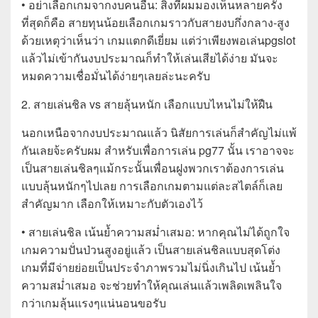
• อย่าเลือกเกมจากงบคนอื่น: สิ่งที่ผมมองเห็นหลายครั้ง
ที่สุดก็คือ สายทุนน้อยเลือกเกมราวกับสายงบกึ่งกลาง-สูง
ด้วยเหตุว่าเห็นว่า เกมแตกดีเยี่ยม แต่ว่าเพียงพอเล่นpgslot
แล้วไม่เข้ากันงบประมาณก็ทำให้เล่นเสียได้ง่าย มันจะ
หมดความเชื่อมั่นได้ง่ายๆเลยล่ะนะครับ
2. สายเล่นชิล vs สายลุ้นหนัก เลือกแบบไหนไม่ให้ฝืน
นอกเหนือจากงบประมาณแล้ว นิสัยการเล่นก็สำคัญไม่แพ้
กันเลยจ้ะครับผม สำหรับเพื่อการเล่น pg77 นั้น เราอาจจะ
เป็นสายเล่นชิลๆแม้กระนั้นเพื่อนฝูงพวกเราต้องการเล่น
แบบลุ้นหนักๆไปเลย การเลือกเกมตามแต่ละสไตล์ก็เลย
สำคัญมาก เลือกให้เหมาะกับตัวเองไว้
• สายเล่นชิล เน้นย้ำความสม่ำเสมอ: หากคุณไม่ได้ถูกใจ
เกมความปั่นป่วนสูงอยู่แล้ว เป็นสายเล่นชิลแบบสุดโต่ง
เกมที่มีจ่ายย่อยเป็นประจำภาพรวมไม่นิ่งเกินไป เน้นย้ำ
ความสม่ำเสมอ จะช่วยทำให้คุณเล่นแล้วเพลิดเพลินใจ
กว่าเกมลุ้นแรงๆแน่นอนขอรับ