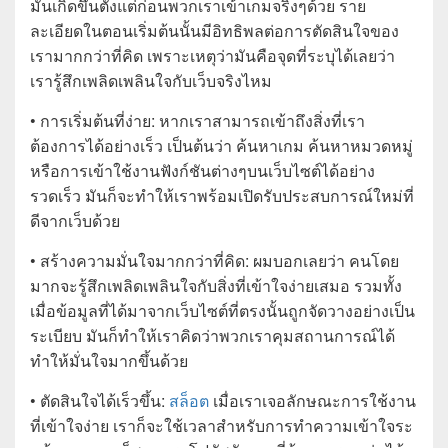
มันเกิดขึ้นตั้งแต่ก่อนพวกเราเข้าเกมจริงๆด้วย ราย
ละเอียดในตอนเริ่มต้นนั้นมีอิทธิพลต่อการตัดสินใจของ
เรามากกว่าที่คิด เพราะเหตุว่ามันคือจุดที่ระบุได้เลยว่า
เรารู้สึกเพลิดเพลินใจกับเว็บจริงไหม
• การเริ่มต้นที่ง่าย: หากเราสามารถเข้าถึงสิ่งที่เรา
ต้องการได้อย่างเร็ว เป็นต้นว่า ค้นหาเกม ค้นหาหมวดหมู่
หรือการเข้าใช้งานฟังก์ชันต่างๆบนเว็บไซต์ได้อย่าง
รวดเร็ว มันก็จะทำให้เราพร้อมเปิดรับประสบการณ์ใหม่ที่
ดีจากเว็บด้วย
• สร้างความมั่นใจมากกว่าที่คิด: ผมบอกเลยว่า คนโดย
มากจะรู้สึกเพลิดเพลินใจกับสิ่งที่เข้าใจง่ายเสมอ รวมทั้ง
เมื่อข้อมูลที่ได้มาจากเว็บไซต์ที่ตรงนั้นถูกจัดวางอย่างเป็น
ระเบียบ มันก็ทำให้เราคิดว่าพวกเราคุมสถานการณ์ได้
ทำให้มั่นใจมากขึ้นด้วย
• ตัดสินใจได้เร็วขึ้น:
สล็อต
เมื่อเราเจอลักษณะการใช้งาน
ที่เข้าใจง่าย เราก็จะใช้เวลาสำหรับการทำความเข้าใจระ