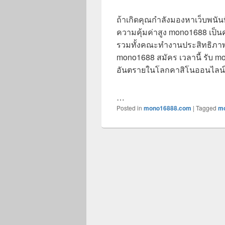
ถ้าเกิดคุณกำลังมองหาเว็บพนันที่
ความคุ้มค่าสูง mono1688 เป็น
รวมทั้งคณะทำงานประสิทธิภาพ
mono1688 สมัคร เวลานี้ รับ mon
อันตรายในโลกคาสิโนออนไลน์
…
Posted in
mono16888.com
|
Tagged
mo