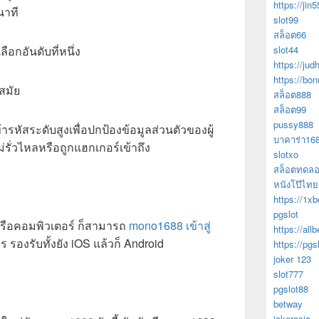
https://jin5
นาที
slot99
สล็อต66
ือกอันดับที่หนึ่ง
slot44
https://jud
https://bon
สมัย
สล็อต888
สล็อต99
pussy888
หัสระดับสูงเพื่อปกป้องข้อมูลส่วนตัวของผู้
บาคาร่า16
ม่รั่วไหลหรือถูกแฮกเกอร์เข้าถึง
slotxo
สล็อตทดลอ
หนังโป๊ไทย
https://1xb
pgslot
 หรือคอมพิวเตอร์ ก็สามารถ
mono1688 เข้าสู่
https://all
าร รองรับทั้งยัง iOS แล้วก็ Android
https://pgsl
joker 123
slot777
pgslot88
betway
jokerasia