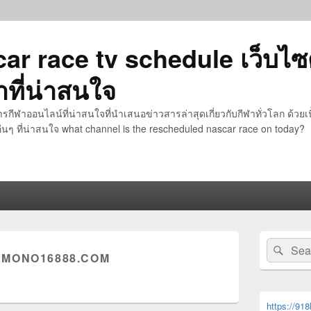
r race tv schedule เว็บไซ
ที่น่าสนใจ
ารกีฬาออนไลน์ที่น่าสนใจที่นำเสนอข่าวสารล่าสุดเกี่ยวกับกีฬาทั่วโลก ด้วย
นๆ ที่น่าสนใจ what channel is the rescheduled nascar race on today?
Primary
Search
Sear
Sidebar
:
MONO16888.COM
for:
Widget
Area
https://91