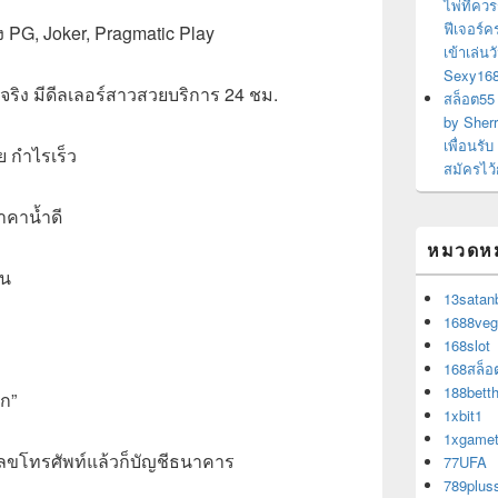
ไพ่ที่คว
ฟีเจอร์ค
 PG, Joker, Pragmatic Play
เข้าเล่น
Sexy16
ริง มีดีลเลอร์สาวสวยบริการ 24 ชม.
สล็อต55
by Sher
เพื่อนร
าย กำไรเร็ว
สมัครไว้
าคาน้ำดี
หมวดหมู
่น
13satan
1688ve
168slot
168สล็อ
188bett
ิก”
1xbit1
1xgame
เลขโทรศัพท์แล้วก็บัญชีธนาคาร
77UFA
789plus