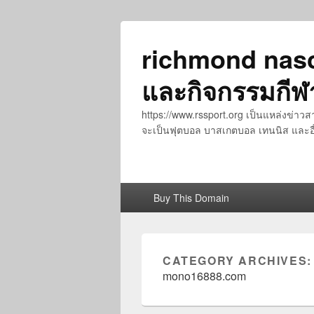
richmond nasca
และกิจกรรมกีฬา
https://www.rssport.org เป็นแหล่งข่าวส
จะเป็นฟุตบอล บาสเกตบอล เทนนิส และอื่
Primary
Buy This Domain
menu
CATEGORY ARCHIVES
mono16888.com