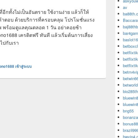
askyouw
av
อีกทั้งไม่เป็นอันตราย ใช้งานง่าย แล้วก็ให้
ba88th.
คำตอบ ด้วยบริการที่ครอบคลุม โปรโมชั่นแรง
Baccara
baj88th
 พร้อมดูแลคุณตลอด 1 วัน อย่าคอยช้า
bar4gam
o1688 เครดิตฟรี ทันที แล้วเริ่มต้นการเสี่ยง
baslot1
ไปกับเรา
betboxc
betflixti
betflixti
betflixti
no1688 เข้าสู่ระบบ
betm4vi
betwin6
betworl
bio285t
bluewin8
bluewin8
bng55
bonanza
bonus88
brazil99
bwvip4.