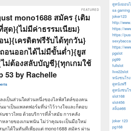
ดูหนังออนไ
sa gaming
FEATURED
st mono1688 สมัคร {เติม
joker123
http://ww
่สุด}{ไม่มีค่าธรรมเนียม}
https://ww
https://pu
อน}{เครดิตฟรีรับได้ทุกวัน}
sexybacca
https://www
{ถอนออกได้ไม่มีขั้นต่ำ}{ยูส
pgslot
pg99
}{ไม่ต้องสลับบัญชี}{ทุกเกมใช้
fullslot
live22slot
op 53 by Rachelle
หนังชนโรง
ดูหนังฟรี
berts
ดูหนังชนโร
slot168
ลงเป็นส่วนใดส่วนหนึ่งของไลฟ์สไตล์ของคน
slot456
ขึ้นมาเป็นแพลตฟอร์มที่น่าไว้วางใจและก็ตอบ
สล็อต66
เล่นชาวไทย ด้วยบริการที่ล้ำสมัย การคลัง
หลายของเกมพนัน ไม่ว่าคุณจะเป็นมือใหม่
joker 123
pg168
สนุกได้ในทันทีเพียงแต่ mono1688 สมัคร ผ่าน