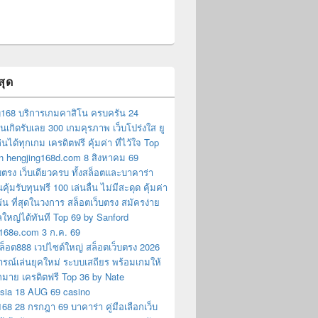
สุด
g168 บริการเกมคาสิโน ครบครัน 24
วันเกิดรับเลย 300 เกมคุรภาพ เว็บโปร่งใส ยู
่นได้ทุกเกม เครดิตฟรี คุ้มค่า ที่ไว้ใจ Top
an hengjing168d.com 8 สิงหาคม 69
บตรง เว็บเดียวครบ ทั้งสล็อตและบาคาร่า
นคุ้มรับทุนฟรี 100 เล่นลื่น ไม่มีสะดุด คุ้มค่า
ัน ที่สุดในวงการ สล็อตเว็บตรง สมัครง่าย
ัลใหญ่ได้ทันที Top 69 by Sanford
168e.com 3 ก.ค. 69
สล็อต888 เวปไซต์ใหญ่ สล็อตเว็บตรง 2026
รณ์เล่นยุคใหม่ ระบบเสถียร พร้อมเกมให้
กมาย เครดิตฟรี Top 36 by Nate
asia 18 AUG 69 casino
68 28 กรกฎา 69 บาคาร่า คู่มือเลือกเว็บ