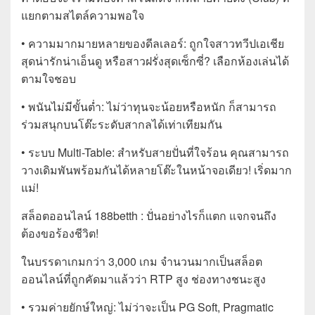
แยกตามสไตล์ความพอใจ
• ความมากมายหลายของดีลเลอร์: ถูกใจสาวทวีปเอเชีย
สุดน่ารักน่าเอ็นดู หรือสาวฝรั่งสุดเซ็กซี่? เลือกห้องเล่นได้
ตามใจชอบ
• พนันไม่มีขั้นต่ำ: ไม่ว่าทุนจะน้อยหรือหนัก ก็สามารถ
ร่วมสนุกบนโต๊ะระดับสากลได้เท่าเทียมกัน
• ระบบ Multi-Table: สำหรับสายปั่นที่ใจร้อน คุณสามารถ
วางเดิมพันพร้อมกันได้หลายโต๊ะในหน้าจอเดียว! เริ่ดมาก
แม่!
สล็อตออนไลน์ 188betth : ปั่นอย่างไรก็แตก แจกจนถึง
ต้องขอร้องชีวิต!
ในบรรดาเกมกว่า 3,000 เกม จำนวนมากเป็นสล็อต
ออนไลน์ที่ถูกคัดมาแล้วว่า RTP สูง ช่องทางชนะสูง
• รวมค่ายยักษ์ใหญ่: ไม่ว่าจะเป็น PG Soft, Pragmatic