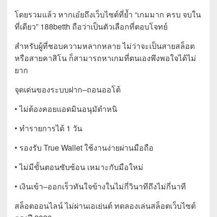
โดยรวมแล้ว หากเอ๋ยถึงเว็บไซต์ที่ย้ำ “เกมมาก ครบ จบใน
ที่เดียว” 188betth ถือว่าเป็นตัวเลือกที่ตอบโจทย์
สำหรับผู้ที่ชอบความหลากหลาย ไม่ว่าจะเป็นสายสล็อต
หรือสายคาสิโน ก็สามารถหาเกมที่ตนเองพึงพอใจได้ไม่
ยาก
จุดเด่นของระบบฝาก–ถอนออโต้
• ไม่ต้องคอยแอดมินอนุมัตำหนิ
• ทำรายการได้ 1 วัน
• รองรับ True Wallet ใช้งานง่ายผ่านมือถือ
• ไม่มีขั้นตอนซับซ้อน เหมาะกับมือใหม่
• เงินเข้า–ออกเร็วทันใจข้างในไม่กี่วินาทีถึงไม่กี่นาที
สล็อตออนไลน์ ไม่ผ่านเอเย่นต์ ทดลองเล่นสล็อตเว็บไซต์