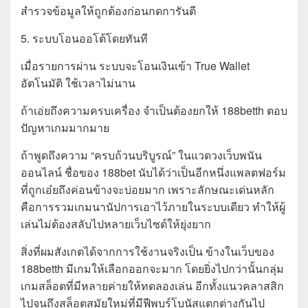
สำรวจข้อมูลให้ถูกต้องก่อนกดการันตี
5. ระบบโอนออโต้โดยทันที
เมื่อรายการผ่าน ระบบจะโอนเงินเข้า True Wallet
อัตโนมัติ ใช้เวลาไม่นาน
ถ้าเอ่ยถึงความครบเครื่อง จำเป็นต้องยกให้ 188betth ตอบ
ปัญหาเกมมากมาย
ถ้าพูดถึงความ “ครบถ้วนบริบูรณ์” ในแวดวงเว็บพนัน
ออนไลน์ ชื่อของ 188bet นับได้ว่าเป็นอีกหนึ่งแพลตฟอร์ม
ที่ถูกเอ๋ยถึงค่อนข้างจะบ่อยมาก เพราะลักษณะเด่นหลัก
คือการรวมเกมนานัปการเอาไว้ภายในระบบเดียว ทำให้ผู้
เล่นไม่ต้องสลับไปหลายเว็บไซต์ให้ยุ่งยาก
สิ่งที่ผมสังเกตได้จากการใช้งานจริงเป็น ข้างในเว็บของ
188betth มีเกมให้เลือกออกจะมาก โดยยิ่งไปกว่านั้นกลุ่ม
เกมสล็อตที่มีหลายค่ายให้ทดลองเล่น อีกทั้งแนวคลาสสิก
ไปจนถึงสล็อตสมัยใหม่ที่มีฟีพบร์โบนัสแตกต่างกันไป