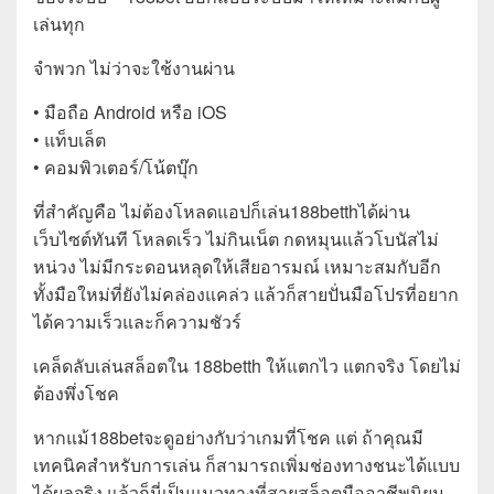
เล่นทุก
จำพวก ไม่ว่าจะใช้งานผ่าน
• มือถือ Android หรือ iOS
• แท็บเล็ต
• คอมพิวเตอร์/โน้ตบุ๊ก
ที่สำคัญคือ ไม่ต้องโหลดแอปก็เล่น188betthได้ผ่าน
เว็บไซต์ทันที โหลดเร็ว ไม่กินเน็ต กดหมุนแล้วโบนัสไม่
หน่วง ไม่มีกระดอนหลุดให้เสียอารมณ์ เหมาะสมกับอีก
ทั้งมือใหม่ที่ยังไม่คล่องแคล่ว แล้วก็สายปั่นมือโปรที่อยาก
ได้ความเร็วและก็ความชัวร์
เคล็ดลับเล่นสล็อตใน 188betth ให้แตกไว แตกจริง โดยไม่
ต้องพึ่งโชค
หากแม้188betจะดูอย่างกับว่าเกมที่โชค แต่ ถ้าคุณมี
เทคนิคสำหรับการเล่น ก็สามารถเพิ่มช่องทางชนะได้แบบ
ได้ผลจริง แล้วก็นี่เป็นแนวทางที่สายสล็อตมืออาชีพนิยม