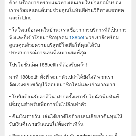
ค้าง หรืออยากทราบแนวทางเล่นเกมใหม่ๆแอดมินของ
เราพร้อมสแตนด์บายช่วยคุณในทันทีผ่านวิถีทางแชทสด
และก็ Line
• ใส่ใจเสมือนคนในบ้าน: เราเชื่อว่าการบริการที่ดีเป็นการ
ฟังและก็เข้าใจสมาชิกทุกคน
188bet
พวกเราจึงพร้อม
ดูแลคุณด้วยความบริสุทธิ์ใจเพื่อให้คุณได้รับ
ประสบการณ์การเล่นที่เหมาะสมที่สุด
โปรโมชั่นเด็ด 188betth ที่ต้องรีบคว้า!
มาที่ 188betth ทั้งที จะมาตัวเปล่าได้ยังไง? พวกเรา
จัดแจงของขวัญไว้คอยสมาชิกใหม่และเก่ามากมาย
• โบนัสต้อนรับคาสิโน: ฝากครั้งแรกรับโบนัสเพิ่มทันที
เพิ่มทุนสำหรับเพื่อการปั่นไปอีกเท่าตัว
• คืนเงินรายวัน: เล่นได้เราดีใจด้วย เล่นเสียเราคืนทุนให้!
รับเงินคืนรายวันแบบไม่ต้องทำเทิร์น
• กิจกรรมแจกของรางวัล: ลุ้นรับ gadget สุดล้ำ และก็