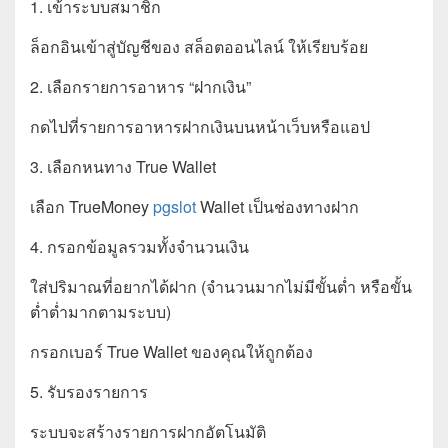
1. เข้าระบบสมาชิก
ล็อกอินเข้าสู่บัญชีของ สล็อตออนไลน์ ให้เรียบร้อย
2. เลือกรายการอาหาร “ฝากเงิน”
กดไปที่รายการอาหารฝากเงินบนหน้าเว็บหรือแอป
3. เลือกหนทาง True Wallet
เลือก TrueMoney
pgslot
Wallet เป็นช่องทางฝาก
4. กรอกข้อมูลรวมทั้งจำนวนเงิน
ใส่ปริมาณที่อยากได้ฝาก (จำนวนมากไม่มีขั้นต่ำ หรือขั้น
ต่ำต่ำมากตามระบบ)
กรอกเบอร์ True Wallet ของคุณให้ถูกต้อง
5. รับรองรายการ
ระบบจะสร้างรายการฝากอัตโนมัติ