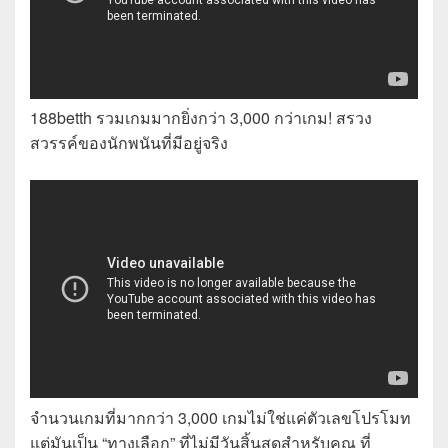
188betth รวมเกมมากยิ่งกว่า 3,000 กว่าเกม! สรวง
สวรรค์ของนักพนันที่มีอยู่จริง
จำนวนเกมที่มากกว่า 3,000 เกมไม่ใช่แค่ตัวเลขโปรโมท
แต่มันเป็น “ทางเลือก” ที่ไม่มีวันสิ้นสุดสำหรับคุณ ที่