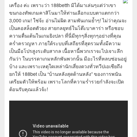
เครื่อง ค่ะ เพราะว่า 188betth มิได้มาเล่นๆแต่ว่าเขา
ขนกองทัพเกมคาสิโนมาให้ท่านเลือกแบบตาแตกกว่า
3,000 เกม! ใช่จ้ะ อ่านไม่ผิด สามพันเกมย้ำๆ! ไม่ว่าคุณจะ
เป็นคอสล็อตตัวยง สายกลยุทธ์ในโต๊ะบาคาร่า หรือชอบ
ความตื่นเต้นในเกมยิงปลา ที่นี่มีทุกๆสิ่งทุกๆอย่างที่คุณ
คร่ำครวญหา ภายใต้ระบบที่เสถียรที่สุดรวมทั้งมีความ
เป็นมือโปรสูงระดับสากล เนื้อหานี้พวกเราจะไปเจาะลึก
กันว่า ในบรรดาเกมหลักพันพวกนั้น มีอะไรที่หลบซ่อนอยู่
บ้าง และเพราะเหตุใดเหล่านักเสี่ยงดวงทั่วทวีปเอเชียถึง
ยกให้ 188bet เป็น “บ้านหลังสุดด้านหลัง” ของการพนัน
เตรียมตัวให้พร้อม เพราะโลกที่ความร่ำรวยกำลังจะเปิด
ต้อนรับคุณแล้วจ้ะ!