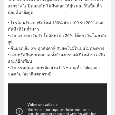
แจกจริง ไม่มีหมกเม็ด ไม่มีหลอกให้ลุ้น และก็นี่เป็นเล็ก
น้อยที่น่าดึงดูด
• โปรต้อนรับสมาชิกใหม่ 100% ฝาก 100 รับ 200 ได้เลย
ทันที เทิร์นต่ำมาก
• ฝากแรกของวัน รับโบนัสฟรีอีก 20% ได้ทุกวี่วัน ไม่จำกัด
ยูส
• คืนยอดเสีย 5% ทุกสัปดาห์ รับอัตโนมัติแบบไม่ต้องทวง
• แจกฟรีสปินทุกเทศกาล ทั้งยังสงกรานต์ ปีใหม่ ฮาโลวีน
และก็อีกเพียบ
• กิจกรรมสุ่มแจกเครดิต ผ่าน LINE รวมทั้ง Telegram
ของเว็บ (อย่าลืมติดตาม!)