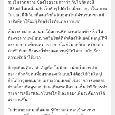
ผมเริ่มจากความข้องใจธรรมดาๆว่าเว็บไซต์แห่งนี้
188bet ไม่เหมือนกับเว็บทั่วๆไปยังไง เนื่องจากว่าในตลาด
ในขณะนี้มีเว็บสล็อตแล้วก็พนันออนไลน์จำนวนมาก แต่
ว่าสิ่งที่ทำให้ผมรู้สึกตรึงใจตั้งแต่คราวแรก
เป็นระบบฝาก-ถอนออโต้สถานที่ทำงานค่อนข้างเร็ว ไม่
ต้องรอนานเหมือนบางเว็บไซต์ที่จำต้องให้แอดมินอนุมัติที
ละรายการ เพียงแค่ทำรายการไม่กี่วินาทีก็เข้าหรือออก
บัญชีได้เลย ซึ่งตรงนี้ช่วยลดความรู้สึกไม่สบายใจเรื่อง
ความชักช้าได้มาก
อีกจุดที่ผมคิดว่าสำคัญคือ “ไม่มีอย่างน้อยในการฝาก
ถอน” สำหรับคนที่อยากลองเล่นแบบไม่ต้องใช้เงินใหญ่
ถือได้ว่าจุดเด่นมาก เพราะว่าผมเองก็เริ่มจากการทดสอบ
ฝากเล็กๆเพื่อดูระบบก่อน เพียงพอมีความเห็นว่าวิธีการทำ
รายการเสถียรและก็โปร่งใส ก็เลยค่อยๆเพิ่มระดับการใช้
แรงงานขึ้น
ในส่วนของเกมสล็อต ผมรู้สึกว่าเกมค่อนข้างนานา