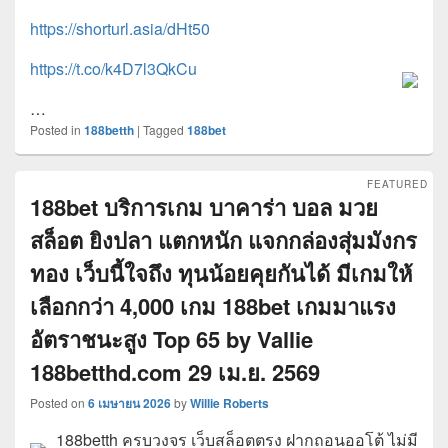
https://shorturl.asia/dHt50
https://t.co/k4D7l3QkCu
…
Posted in
188betth
|
Tagged
188bet
FEATURED
188bet บริการเกม บาคาร่า บอล มวย
สล็อต ยิงปลา แตกหนัก แจกกล่องสุ่มมังกร
ทอง เว็บนี้ใจถึง ทุนน้อยคุยกันได้ มีเกมให้
เลือกกว่า 4,000 เกม 188bet เกมมาแรง
อัตราชนะสูง Top 65 by Vallie
188betthd.com 29 เม.ย. 2569
Posted on
6 เมษายน 2026
by
Willie Roberts
188betth ครบวงจร เว็บสล็อตตรง ฝากถอนออโต้ ไม่มี