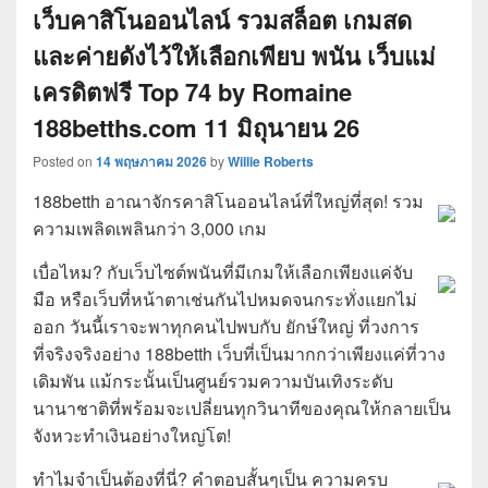
เว็บคาสิโนออนไลน์ รวมสล็อต เกมสด
และค่ายดังไว้ให้เลือกเพียบ พนัน เว็บแม่
เครดิตฟรี Top 74 by Romaine
188betths.com 11 มิถุนายน 26
Posted on
14 พฤษภาคม 2026
by
Willie Roberts
188betth อาณาจักรคาสิโนออนไลน์ที่ใหญ่ที่สุด! รวม
ความเพลิดเพลินกว่า 3,000 เกม
เบื่อไหม? กับเว็บไซต์พนันที่มีเกมให้เลือกเพียงแค่จับ
มือ หรือเว็บที่หน้าตาเช่นกันไปหมดจนกระทั่งแยกไม่
ออก วันนี้เราจะพาทุกคนไปพบกับ ยักษ์ใหญ่ ที่วงการ
ที่จริงจริงอย่าง 188betth เว็บที่เป็นมากกว่าเพียงแค่ที่วาง
เดิมพัน แม้กระนั้นเป็นศูนย์รวมความบันเทิงระดับ
นานาชาติที่พร้อมจะเปลี่ยนทุกวินาทีของคุณให้กลายเป็น
จังหวะทำเงินอย่างใหญ่โต!
ทำไมจำเป็นต้องที่นี่? คำตอบสั้นๆเป็น ความครบ