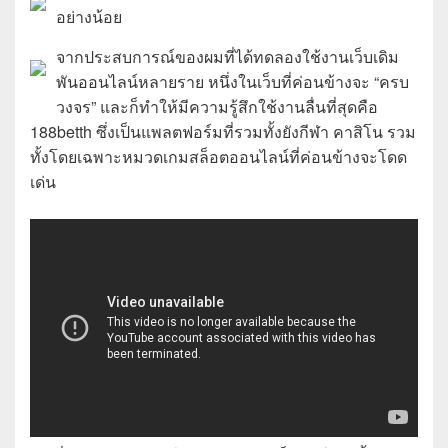
อย่างน้อย
จากประสบการณ์ของผมที่ได้ทดลองใช้งานเว็บเดิม
พันออนไลน์หลายราย หนึ่งในเว็บที่ค่อนข้างจะ “ครบ
วงจร” และก็ทำให้มีความรู้สึกใช้งานลื่นที่สุดคือ
188betth ซึ่งเป็นแพลตฟอร์มที่รวมทั้งยังกีฬา คาสิโน รวม
ทั้งโดยเฉพาะหมวดเกมสล็อตออนไลน์ที่ค่อนข้างจะโดด
เด่น