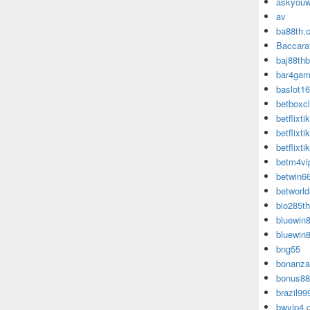
askyouw
av
ba88th.
Baccara
baj88th
bar4gam
baslot1
betboxc
betflixti
betflixti
betflixti
betm4vi
betwin6
betworl
bio285t
bluewin8
bluewin8
bng55
bonanza
bonus88
brazil99
bwvip4.