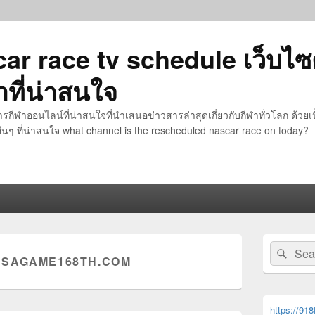
r race tv schedule เว็บไซ
ที่น่าสนใจ
ารกีฬาออนไลน์ที่น่าสนใจที่นำเสนอข่าวสารล่าสุดเกี่ยวกับกีฬาทั่วโลก ด้วย
นๆ ที่น่าสนใจ what channel is the rescheduled nascar race on today?
Primary
Search
Sear
Sidebar
:
SAGAME168TH.COM
for:
Widget
Area
https://91