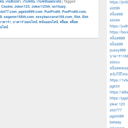
ลน์
,
เกมยิงปลา
,
เว็บพนัน
,
เว็บพนันออนไลน์
|
Tagged
https://jin5
,
Casino
,
Joker123
,
Joker123th
,
no1huay
,
slot99
slot77.com
,
pgslot999.com
,
PunPro66
,
PunPro66.com
,
สล็อต66
8
,
sagame168th.com
,
sexybaccarat168.com
,
Slot
,
Slot
slot44
บาคาร่า
,
บาคาร่าออนไลน์
,
พนันออนไลน์
,
สล็อต
,
สล็อต
https://jud
นไลน์
https://bon
สล็อต888
สล็อต99
pussy888
บาคาร่า16
slotxo
สล็อตทดลอ
หนังโป๊ไทย
https://1xb
pgslot
https://all
https://pgsl
joker 123
slot777
pgslot88
betway
jokerasia