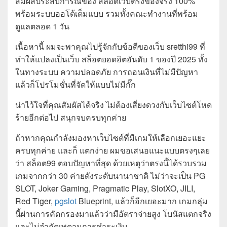
สัมผัสประสบการณ์ของ สล็อตเว็บตรงของจริง 100%
พร้อมระบบออโต้เต็มแบบ รวมทั้งคณะทำงานที่พร้อม
ดูแลตลอด 1 วัน
เนื้อหานี้ ผมจะพาคุณไปรู้จักกับข้อดีของเว็บ sretthi99 ที่
ทำให้แปลงเป็นเว็บ สล็อตยอดฮิตอันดับ 1 ของปี 2025 ทั้ง
ในทางระบบ ความปลอดภัย การถอนเงินที่ไม่มีปัญหา
แล้วก็โปรโมชั่นที่จัดให้แบบไม่มีกั๊ก
น่าไว้ใจที่คุณสัมผัสได้จริง ไม่ต้องเสี่ยงดวงกับเว็บไซต์โหด
ร้ายอีกต่อไป สนุกจบครบทุกค่าย
ถ้าหากคุณกำลังมองหาเว็บไซต์ที่มีเกมให้เลือกเยอะแยะ
ครบทุกค่าย และก็ แตกง่าย ผมขอเสนอแนะแบบตรงๆเลย
ว่า สล็อต99 ตอบปัญหาที่สุด ด้วยเหตุว่าตรงนี้ได้รวบรวม
เกมจากกว่า 30 ค่ายดังระดับนานาชาติ ไม่ว่าจะเป็น PG
SLOT, Joker Gaming, Pragmatic Play, SlotXO, JILI,
Red Tiger,
pgslot
Blueprint, แล้วก็อีกเยอะมาก เกมกลุ่ม
นี้ผ่านการคัดกรองมาแล้วว่ามีอัตราจ่ายสูง โบนัสแตกจริง
และไม่จำกัดเพดานการชำระเงิน