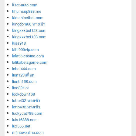
k1gt-auto.com
khumsup888.me
kimchibetbet.com
kingdom66 ทางเข้า
kingxxxbet123.com
kingxxxbet123.com
kiss918
kitti999vip.com
lala55-casino.com
lalikabetsgame.com
lcbet444.com
lion123สล็อต
lionth168.com
live22slot
lockdown168
lotto432 ทางเข้า
lotto432 ทางเข้า
luckycat789.com
luis16888.com
lux555.net
m4newonline.com