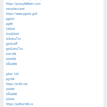
https://pussy888win.com
sexybaccarat
https://www.pgslot.golf
pgslot
pg99
fullslot
live22slot
หนังชนโรง
ดูหนังฟรี
ดูหนังชนโรง
slot168
slot456
สล็อต66
joker 123
pg168
https://jin55.net
slot99
สล็อต66
slot44
https://judhai168.co