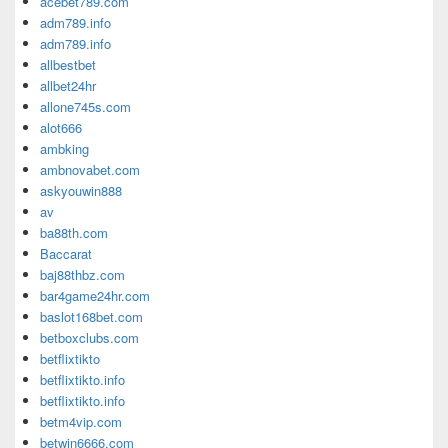
acebet789.com
adm789.info
adm789.info
allbestbet
allbet24hr
allone745s.com
alot666
ambking
ambnovabet.com
askyouwin888
av
ba88th.com
Baccarat
baj88thbz.com
bar4game24hr.com
baslot168bet.com
betboxclubs.com
betflixtikto
betflixtikto.info
betflixtikto.info
betm4vip.com
betwin6666.com