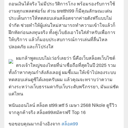
ถอนเงินได้จริง ไม่มีประวัติการโกง พร้อมรองรับการใช้
งานทุกแพลตฟอร์ม ส่วน sretthi99 ก็มีคุณลักษณะเด่น
ประเด็นการให้ทดสอบเล่นสล็อตจากค่ายดังฟรีแบบไม่
จำกัด ช่วยทำให้ผู้เล่นใหม่สามารถทำความเข้าใจแล้วก็
ฝึกหัดก่อนลงทุนจริง ทั้งคู่เว็บยังเอาใจใส่สำหรับเพื่อการ
ให้บริการ แล้วก็มอบประสบการณ์การเล่นที่ลื่นไหล
ปลอดภัย และก็โปร่งใส
ผมกล้าพูดแบบไม่เว่อร์เลยว่า นี่คือเว็บสล็อตเว็บไซต์
ตรงเจ้าใหญ่ของไทยที่น่าเชื่อถือที่สุดในปี 2025 รวม
ทั้งถ้าหากคุณกำลังลังเลอยู่ ผมชี้แนะให้เข้าไปลองระบบ
ทดสอบเล่นดูซิได้เลยครับผม แล้วคุณจะทราบว่าความ
ต่างระหว่างเว็บธรรมดากับเว็บระดับพรีภรรยา, มันแน่ชัด
แค่ไหน
พนันออนไลน์ สล็อต st99.wtf 5 เมษา 2568 Nikole ดูรีวิว
จากลูกค้าจริง สล็อต99สมัครฟรี Top 16
ขอขอบคุณมากอ้างอิงจาก
สล็อต99