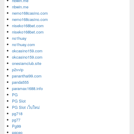
nbwin.me
nbwin.me
nemo168casino.com
nemo168casino.com
niseko168bet.com
niseko168bet.com
no1huay
no1huay.com
okcasino159.com
okcasino159.com
onesiamclub.site
p2vvip
pananthai99.com
panda555
paramax1688.info
PG
PG Slot
PG Slot เว็บใหม่
pg718
pg77
Pg99
pgceo