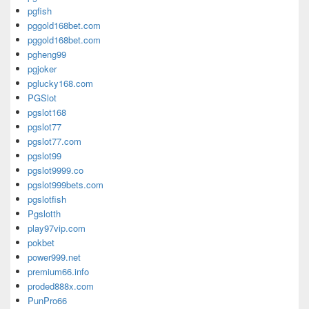
pgfish
pggold168bet.com
pggold168bet.com
pgheng99
pgjoker
pglucky168.com
PGSlot
pgslot168
pgslot77
pgslot77.com
pgslot99
pgslot9999.co
pgslot999bets.com
pgslotfish
Pgslotth
play97vip.com
pokbet
power999.net
premium66.info
proded888x.com
PunPro66