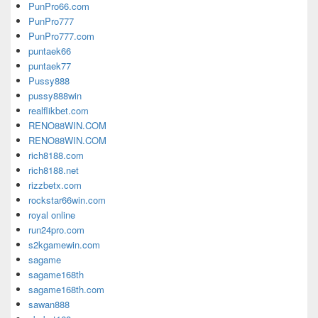
PunPro66.com
PunPro777
PunPro777.com
puntaek66
puntaek77
Pussy888
pussy888win
realflikbet.com
RENO88WIN.COM
RENO88WIN.COM
rich8188.com
rich8188.net
rizzbetx.com
rockstar66win.com
royal online
run24pro.com
s2kgamewin.com
sagame
sagame168th
sagame168th.com
sawan888