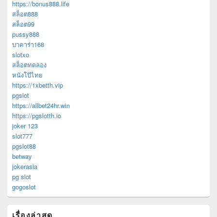
https://bonus888.life
สล็อต888
สล็อต99
pussy888
บาคาร่า168
slotxo
สล็อตทดลอง
หนังโป๊ไทย
https://1xbetth.vip
pgslot
https://allbet24hr.win
https://pgslotth.io
joker 123
slot777
pgslot88
betway
jokerasia
pg slot
gogoslot
เรื่องล่าสุด