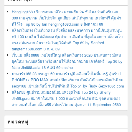
Hengjing168 บริการเกมคาสิโน ครบครัน 24 ชั่วโมง วันเกิดรับเลย
300 เกมคุรภาพ เว็บโปร่งใส ยูสเดียว เล่นได้ทุกเกม เครดิตฟรี คุ้มค่า
ที่ไว้ใจ Top 96 by Ian hengjing168d.com 8 สิงหาคม 69
สล็อตเว็บตรง เว็บเดียวครบ ทั้งสล็อตและบาคาร่า ฝากนี้เกินคุ้มรับทุน
ฟรี 100 เล่นลื่น ไม่มีสะดุด คุ้มค่าการเดิมพัน ที่สุดในวงการ สล็อตเว็บ
ตรง สมัครง่าย ลุ้นรางวัลใหญ่ได้ทันที Top 69 by Sanford
tangtem168e.com 3 ก.ค. 69
เว็บแม่ สล็อต888 เวปไซต์ใหญ่ สล็อตเว็บตรง 2026 ประสบการณ์เล่น
ยุคใหม่ ระบบเสถียร พร้อมเกมให้เลือกมากมาย เครดิตฟรี Top 36 by
Nate Jin888.asia 18 AUG 69 casino
บาคาร่า168 28 กรกฎา 69 บาคาร่า คู่มือเลือกเว็บไพ่ที่ควรรู้ ลุ้นรับ I
PHONE17 PRO MAX เกมดัง ฟีเจอร์ครบ สัมผัสโต๊ะสดระดับพรีเมียม
sexy168 เข้าเล่นวันนี้ รับโปรดีทันที Top 51 by Rudy Sexy168c.com
สล็อต55 ศูนย์รวมเกมยอดนิยมแห่งยุคใหม่ Top 24 by Sherry
Jin55.guru สมาชิกใหม่รับ 1,000 แนะนำเพื่อนรับ 5% จุดหมายของ
สายเกมทั่วโลก สล็อต55 สมัครไว้ก่อน คุ้มกว่า 11 September 2569
หมวดหมู่