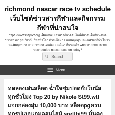
richmond nascar race tv schedule
เว็บไซต์ข่าวสารกีฬาและกิจกรรม
กีฬาที่น่าสนใจ
https://www.rssport.org เป็นแหล่งข่าวสารกีฬาออนไลน์ที่น่าสนใจที่นำเสนอ
ข่าวสารล่าสุดเกี่ยวกับกีฬาทั่วโลก ด้วยเนื้อหาครอบคลุมทุกประเภทของกีฬา ไม่ว่า
จะเป็นฟุตบอล บาสเกตบอล เทนนิส และอื่นๆ ที่น่าสนใจ what channel is the
rescheduled nascar race on today?
Search
Search
for:
Menu
ทดลองเล่นสล็อต ฉ่ำใจชุ่มปอดกับโบนัส
ทุกชั่วโมง Top 20 by Nikole St99.wtf
แจกกล่องสุ่ม 10,000 บาท สล็อตpgครบ
ทุกรูปแบบเกมออนไลน์ sretthi99 มั่นคง