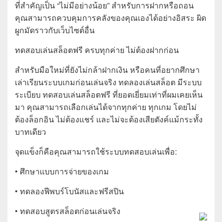
ที่สำคัญเป็น “ไม่มีอย่างน้อย” สำหรับการฝากหรือถอน
คุณสามารถควบคุมการคลังของคุณเองได้อย่างอิสระ ผิด
ผูกมัดราวกับเว็บไซต์อื่น
ทดสอบเล่นสล็อตฟรี ครบทุกค่าย ไม่ต้องฝากก่อน
สำหรับมือใหม่ที่ยังไม่กล้าฝากเงิน หรือคนที่อยากศึกษา
เล่าเรียนระบบเกมก่อนเล่นจริง ทดลองเล่นสล็อต มีระบบ
ระเบียบ ทดสอบเล่นสล็อตฟรี ที่ยอดเยี่ยมเท่าที่ผมเคยเห็น
มา คุณสามารถเลือกเล่นได้จากทุกค่าย ทุกเกม โดยไม่
ต้องล็อกอิน ไม่ต้องแชร์ และไม่จะต้องเสียตังค์แม้กระทั้ง
บาทเดียว
จุดแข็งก็คือคุณสามารถใช้ระบบทดสอบเล่นเพื่อ:
• ศึกษาแบบการจ่ายของเกม
• ทดลองฟีพบร์โบนัสและฟรีสปิน
• ทดสอบสูตรสล็อตก่อนเล่นจริง