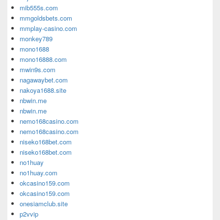
mib555s.com
mmgoldsbets.com
mmplay-casino.com
monkey789
mono1688
mono16888.com
mwin9s.com
nagawaybet.com
nakoya1688.site
nbwin.me
nbwin.me
nemo168casino.com
nemo168casino.com
niseko168bet.com
niseko168bet.com
no1huay
no1huay.com
okcasino159.com
okcasino159.com
onesiamclub.site
p2vvip