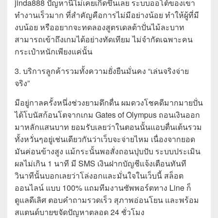
jinda888 ปัญหานี้ไม่เคยเกิดขึ้นเลย ระบบออโต้ของเขา
ทำงานเร็วมาก ที่สำคัญคือการไม่มีอย่างน้อย ทำให้ผู้ที่มี
งบน้อย หรืออยากจะทดลองสูตรเดลต้าปั่นไม้ละบาท
สามารถเข้าถึงเกมได้อย่างทัดเทียม ไม่จำกัดเฉพาะคน
กระเป๋าหนักเพียงแค่นั้น
3. บริการลูกค้ารวมทั้งความยั่งยืนมั่นคง “เล่นจริงจ่าย
จริง”
มีอยู่กาลครั้งหนึ่งช่วงยามดึกดื่น ผมดวงโชคดีมากมายปั่น
ได้โบนัสก้อนโตจากเกม Gates of Olympus ถอนเงินออก
มาหลักแสนบาท ยอมรับเลยว่าในตอนนั้นแอบตื่นเต้นรวม
ทั้งหวั่นๆอยู่เช่นเดียวกันว่าเว็บจะจ่ายไหม เนื่องจากยอด
มันค่อนข้างสูง แม้กระนั้นพอสั่งถอนปุบปับ ระบบประเมิน
ผลไม่เกิน 1 นาที มี SMS เงินฝากบัญชีแจ้งเตือนทันที
วินาทีนั้นบอกเลยว่าโล่งอกและมั่นใจในเว็บนี้ สล็อต
ออนไลน์ แบบ 100% แถมทีมงานซัพพอร์ตทาง Line ก็
ดูแลดีเลิศ ตอบคำถามรวดเร็ว สุภาพอ่อนโยน และพร้อม
สแตนด์บายขจัดปัญหาตลอด 24 ชั่วโมง