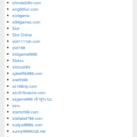
shinobi24hr.com
sing55fun.com
six9game
sl99games.com
Slot
Slot Online
slot1111ok.com
slot168
slotgame6666
Slotxo
slotxo24hr
spbetflik888.com
sretthi99
ss168vip.com
ssc915casino.com
ssgame666 เข้าสู่ระบบ
ssru
starrich99.com
stellabet789.com
sudyod888s.com
sunny9999club.net