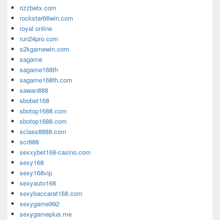
rizzbetx.com
rockstar66win.com
royal online
run24pro.com
s2kgamewin.com
sagame
sagame168th
sagame168th.com
sawan888
sbobet168
sbotop1688.com
sbotop1688.com
sclass8888.com
scr888
sexxybet168-casino.com
sexy168
sexy168vip
sexyauto168
sexybaccarat168.com
sexygame992
sexygameplus.me