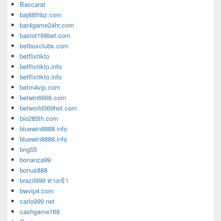
Baccarat
baj88thbz.com
bar4game24hr.com
baslot168bet.com
betboxclubs.com
betflixtikto
betflixtikto.info
betflixtikto.info
betm4vip.com
betwin6666.com
betworld369hot.com
bio285th.com
bluewin8888.info
bluewin8888.info
bng55
bonanza99
bonus888
brazil999 ทางเข้า
bwvip4.com
carlo999.net
cashgame168