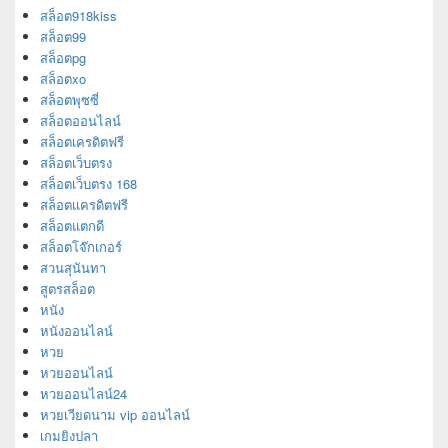
สล็อต918kiss
สล็อต99
สล็อตpg
สล็อตxo
สล็อตพุซซี่
สล็อตออนไลน์
สล็อตเครดิตฟรี
สล็อตเว็บตรง
สล็อตเว็บตรง 168
สล็อตเเครดิตฟรี
สล็อตแตกดี
สล็อตโจ๊กเกอร์
สวนสุนันทา
สูตรสล็อต
หนัง
หนังออนไลน์
หวย
หวยออนไลน์
หวยออนไลน์24
หวยเวียดนาม vip ออนไลน์
เกมยิงปลา