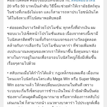
20 หรือ 50 บาทเป็นลำดับ วิธีนี้จะช่วยทำให้เรามัธยัสถ์ทุน
ในช่วงที่เกมยังไม่แจก และก็สามารถหาประโยชน์เงินโต
ได้ในจังหวะที่โบนัสมาพอดิบพอดี
• ต่อยอดเงินรางวัลด้วยโปรโมชั่น: ทุกครั้งที่ฝากเงิน ผม
ชอบแวะไปเช็คหน้าโปรโมชั่นเสมอ เนื่องจากตรงนี้เขามี
โบนัสเครดิตฟรีรวมทั้งกิจกรรมแจกของรางวัลอยู่ตลอด
คล้ายกับการเลือกรับ โปรโมชั่นบาคาร่า ที่ช่วยเพิ่มพลัง
งบประมาณลงทุนของพวกเราให้หนาขึ้น ยิ่งทุนหนา ช่อง
ทางในการอยู่ในเกมเพื่อรอรอบโบนัสใหญ่ก็ยิ่งมีเพิ่มขึ้น
เรื่อยๆตามไปด้วย
• สลับเกมเมื่อได้กำไรได้แล้ว: กฎเหล็กของผมคือ เมื่อเกม
ไหนแจกโบนัสก้อนโตระดับ Mega Win หรือ Super Mega
Win ออกมาแล้ว ให้กดเปลี่ยนแปลงเกมในทันที เพราะ
ระบบจะเริ่มรีเซ็ตรอบการชำระเงินใหม่ ถ้ายังฝ่าฝืนปั่นต่อ
ช่องทางโดนดูดคืนมีสูงมากมาย หรือหากต้องการสลับไป
เล่นเกมไพ่ ก็สามารถนำ แนวทางบาคาร่า ไปประยุกต์เพื่อ