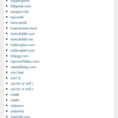
suppergame
t88golds.com
tangtem168
teenoi69
temmax69
thaisiambet.store
thehulk888.com
thehulk888.net
tia8kingbet.com
tia8kingbet.com
tkbpgg.com
topstar359win.com
udee365day.com
ufa11bet
ufa11k
ufa191 ทางเข้า
ufa191 ทางเข้า
ufa88
ufa89
ufabetxx
ufabomb
ufad168.com