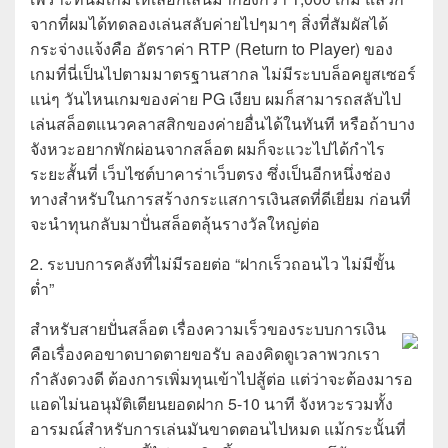
จากที่ผมได้ทดลองเล่นสลับค่ายไปๆมาๆ สิ่งที่สัมผัสได้
กระจ่างแจ้งคือ อัตราค่า RTP (Return to Player) ของ
เกมที่นี่เป็นไปตามมาตรฐานสากล ไม่มีระบบล็อคยูสเซอร์
แน่ๆ วันไหนเกมของค่าย PG เงียบ ผมก็สามารถสลับไป
เล่นสล็อตแนวคลาสสิกของค่ายอื่นได้ในทันที หรือถ้าบาง
จังหวะอยากพักผ่อนจากสล็อต ผมก็จะแวะไปได้กำไร
ระยะสั้นที่ เว็บไซต์บาคาร่าเว็บตรง ซึ่งเป็นอีกหนึ่งช่อง
ทางสำหรับในการสร้างกระแสการเงินสดที่ดีเยี่ยม ก่อนที่
จะนำทุนกลับมาปั่นสล็อตลุ้นรางวัลใหญ่ต่อ
2. ระบบการคลังที่ไม่มีรอยต่อ “ฝากเร็วถอนไว ไม่มีขั้น
ต่ำ”
สำหรับสายปั่นสล็อต เรื่องความเร็วของระบบการเงิน
คือเรื่องคอขาดบาดตายขอรับ ลองคิดดูเวลาพวกเรา
กำลังดวงดี ต้องการเพิ่มทุนเข้าไปสู้ต่อ แต่ว่าจะต้องมารอ
แอดไม่นอนุมัติเตียนยอดฝาก 5-10 นาที จังหวะรวมทั้ง
อารมณ์สำหรับการเล่นมันขาดตอนไปหมด แม้กระนั้นที่