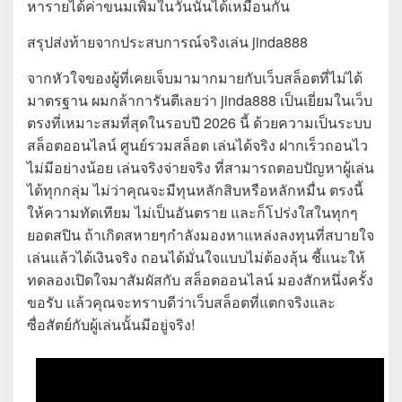
หารายได้ค่าขนมเพิ่มในวันนั้นได้เหมือนกัน
สรุปส่งท้ายจากประสบการณ์จริงเล่น jinda888
จากหัวใจของผู้ที่เคยเจ็บมามากมายกับเว็บสล็อตที่ไม่ได้
มาตรฐาน ผมกล้าการันตีเลยว่า jinda888 เป็นเยี่ยมในเว็บ
ตรงที่เหมาะสมที่สุดในรอบปี 2026 นี้ ด้วยความเป็นระบบ
สล็อตออนไลน์ ศูนย์รวมสล็อต เล่นได้จริง ฝากเร็วถอนไว
ไม่มีอย่างน้อย เล่นจริงจ่ายจริง ที่สามารถตอบปัญหาผู้เล่น
ได้ทุกกลุ่ม ไม่ว่าคุณจะมีทุนหลักสิบหรือหลักหมื่น ตรงนี้
ให้ความทัดเทียม ไม่เป็นอันตราย และก็โปร่งใสในทุกๆ
ยอดสปิน ถ้าเกิดสหายๆกำลังมองหาแหล่งลงทุนที่สบายใจ
เล่นแล้วได้เงินจริง ถอนได้มั่นใจแบบไม่ต้องลุ้น ชี้แนะให้
ทดลองเปิดใจมาสัมผัสกับ สล็อตออนไลน์ มองสักหนึ่งครั้ง
ขอรับ แล้วคุณจะทราบดีว่าเว็บสล็อตที่แตกจริงและ
ซื่อสัตย์กับผู้เล่นนั้นมีอยู่จริง!