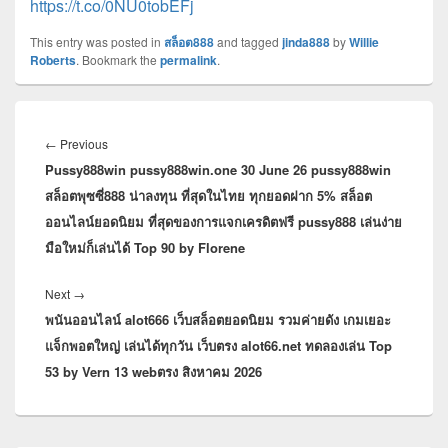
https://t.co/0NU0tobEFj
This entry was posted in
สล็อต888
and tagged
jinda888
by
Willie
Roberts
. Bookmark the
permalink
.
แนะแนว
เรื่อง
Previous
←
Previous
Pussy888win pussy888win.one 30 June 26 pussy888win
post:
สล็อตพุซซี่888 น่าลงทุน ที่สุดในไทย ทุกยอดฝาก 5% สล็อต
ออนไลน์ยอดนิยม ที่สุดของการแจกเครดิตฟรี pussy888 เล่นง่าย
มือใหม่ก็เล่นได้ Top 90 by Florene
Next
Next
→
พนันออนไลน์ alot666 เว็บสล็อตยอดนิยม รวมค่ายดัง เกมเยอะ
post:
แจ็กพอตใหญ่ เล่นได้ทุกวัน เว็บตรง alot66.net ทดลองเล่น Top
53 by Vern 13 webตรง สิงหาคม 2026