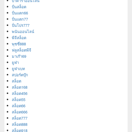
บาคาร่าออนไลน์
ปั่นสล็อต
ปั่นแตก66
ปั่นแตก77
ปั่นโปร777
พนันออนไลน์
พีจีสล็อต
พุซซี่888
ฟลูสล็อตพีจี
มาเก๊า69
ยูฟ่า
ยูฟ่าเบท
สปอร์ตบุ๊ก
สล็อต
สล็อต168
สล็อต456
สล็อต55
สล็อต66
สล็อต666
สล็อต777
สล็อต888
สล็อต918