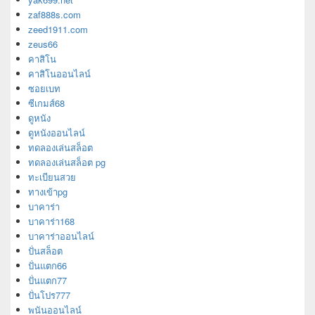
zaf888s.com
zeed1911.com
zeus66
คาสิโน
คาสิโนออนไลน์
ซอยเบท
ซีเกมส์68
ดูหนัง
ดูหนังออนไลน์
ทดลองเล่นสล็อต
ทดลองเล่นสล็อต pg
ทะเบียนสวย
ทางเข้าpg
บาคาร่า
บาคาร่า168
บาคาร่าออนไลน์
ปั่นสล็อต
ปั่นแตก66
ปั่นแตก77
ปั่นโปร777
พนันออนไลน์