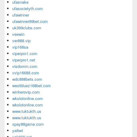
ufasnake
ufasocietyth.com
ufawinner
ufawinner99bet.com
uk369clubs.com
veewin
ver888.vip
vip168sa
viperpro1.com
viperpro1.net
visdomm.com
vvip16688.com
wdc888bets.com
westbluez168bet.com
winherovip.com
wkslotonline.com
wkslotonline.com
www.tuktukth.us
www.tuktukth.us
xpay88game.com
yaibet
yak699.net