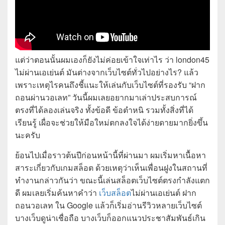
แต่ว่าตอนนั้นผมเองก็ยังไม่ค่อยเข้าใจเท่าไร ว่า london45
ไม่ผ่านเอเย่นต์ มันต่างจากเว็บไซต์ทั่วไปอย่างไร? แล้ว
เพราะเหตุไรคนถึงชี้แนะให้เล่นกับเว็บไซต์ที่รองรับ “ฝาก
ถอนผ่านวอเลท” วันนี้ผมเลยอยากมาเล่าประสบการณ์
ตรงที่ได้ลองเล่นจริง ทั้งข้อดี ข้อตำหนิ รวมทั้งสิ่งที่ได้
เรียนรู้ เผื่อจะช่วยให้มือใหม่ตกลงใจได้ง่ายดายมากยิ่งขึ้น
นะครับ
ย้อนไปเมื่อราวต้นปีก่อนหน้านี้ที่ผ่านมา ผมเริ่มหาเนื้อหา
สาระเกี่ยวกับเกมสล็อต ด้วยเหตุว่าเห็นเพื่อนฝูงในสถานที่
ทำงานกล่าวกันว่า ขณะนี้เล่นสล็อตเว็บไซต์ตรงกำลังแตก
ดี ผมเลยเริ่มค้นหาคำว่า
เว็บสล็อต
ไม่ผ่านเอเย่นต์ ฝาก
ถอนวอเลท ใน Google แล้วก็เริ่มอ่านรีวิวหลายเว็บไซต์
บางเว็บดูน่าเชื่อถือ บางเว็บก็ออกแนวประชาสัมพันธ์เกิน