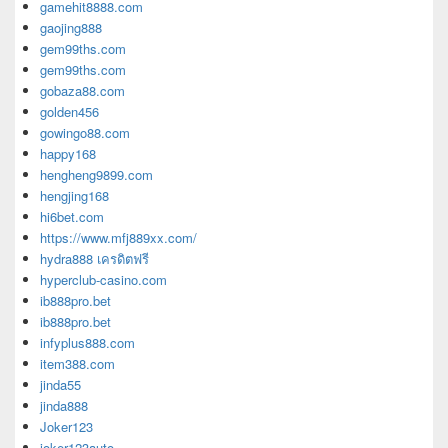
gamehit8888.com
gaojing888
gem99ths.com
gem99ths.com
gobaza88.com
golden456
gowingo88.com
happy168
hengheng9899.com
hengjing168
hi6bet.com
https://www.mfj889xx.com/
hydra888 เครดิตฟรี
hyperclub-casino.com
ib888pro.bet
ib888pro.bet
infyplus888.com
item388.com
jinda55
jinda888
Joker123
joker123auto