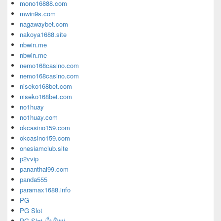
mono16888.com
mwin9s.com
nagawaybet.com
nakoya1688.site
nbwin.me
nbwin.me
nemo168casino.com
nemo168casino.com
niseko168bet.com
niseko168bet.com
no1huay
no1huay.com
okcasino159.com
okcasino159.com
onesiamclub.site
p2vvip
pananthai99.com
panda555
paramax1688.info
PG
PG Slot
PG Slot เว็บใหม่