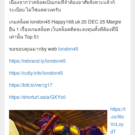
เนื่องจากว่าสล็อตเป็นเกมที่จำต้องอาศัยจังหวะแล้วก็
ระเบียบ ไม่ใช่แค่ดวงครับ
เกมสล็อต london45 Happy168.uk 20 DEC 25 Margie
ยืน 1 เรื่องเกมสล็อต เว็บสล็อตคิดจะลงทุนทั้งทีต้องที่นี่
เท่านั้น Top 51
ขอขอบคุณมากby web
london45
https://rebrand.ly/london45
https://cutly.info/london45
https://bitt.to/vw1g17
https://shorturl.asia/GXYo0
https://t
.co/l6c
VcLxy
dT