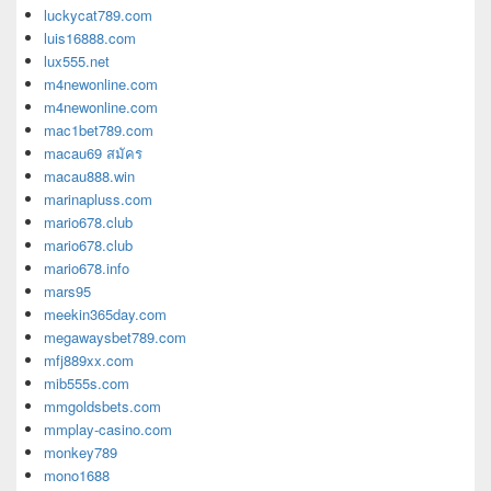
luckycat789.com
luis16888.com
lux555.net
m4newonline.com
m4newonline.com
mac1bet789.com
macau69 สมัคร
macau888.win
marinapluss.com
mario678.club
mario678.club
mario678.info
mars95
meekin365day.com
megawaysbet789.com
mfj889xx.com
mib555s.com
mmgoldsbets.com
mmplay-casino.com
monkey789
mono1688