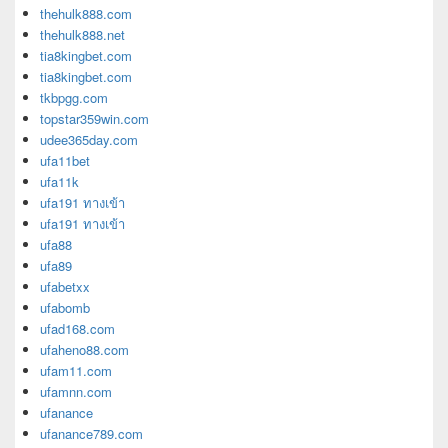
thehulk888.com
thehulk888.net
tia8kingbet.com
tia8kingbet.com
tkbpgg.com
topstar359win.com
udee365day.com
ufa11bet
ufa11k
ufa191 ทางเข้า
ufa191 ทางเข้า
ufa88
ufa89
ufabetxx
ufabomb
ufad168.com
ufaheno88.com
ufam11.com
ufamnn.com
ufanance
ufanance789.com