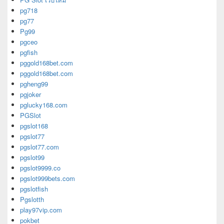
pg718
pg77
Pg99
pgceo
pgfish
pggold168bet.com
pggold168bet.com
pgheng99
pgjoker
pglucky168.com
PGSlot
pgslot168
pgslot77
pgslot77.com
pgslot99
pgslot9999.co
pgslot999bets.com
pgslotfish
Pgslotth
play97vip.com
pokbet