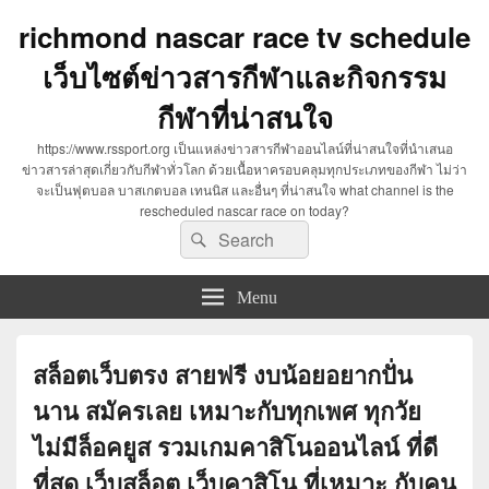
richmond nascar race tv schedule
เว็บไซต์ข่าวสารกีฬาและกิจกรรม
กีฬาที่น่าสนใจ
https://www.rssport.org เป็นแหล่งข่าวสารกีฬาออนไลน์ที่น่าสนใจที่นำเสนอ
ข่าวสารล่าสุดเกี่ยวกับกีฬาทั่วโลก ด้วยเนื้อหาครอบคลุมทุกประเภทของกีฬา ไม่ว่า
จะเป็นฟุตบอล บาสเกตบอล เทนนิส และอื่นๆ ที่น่าสนใจ what channel is the
rescheduled nascar race on today?
Search
Search
for:
Menu
สล็อตเว็บตรง สายฟรี งบน้อยอยากปั่น
นาน สมัครเลย เหมาะกับทุกเพศ ทุกวัย
ไม่มีล็อคยูส รวมเกมคาสิโนออนไลน์ ที่ดี
ที่สุด เว็บสล็อต เว็บคาสิโน ที่เหมาะ กับคน