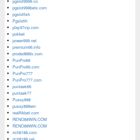
pgslot9999.co
pgslot999bets.com
pgslotfish
Pgslotth
play97vip.com
pokbet
power999.net
premium66.info
proded888x.com
PunPro66
PunPro66.com
PunPro777
PunPro777.com
puntaek66
puntaek77
Pussy888
pussy888win
realflikbet.com
RENO88WIN.COM
RENO88WIN.COM
rich8188.com
rich8188.net