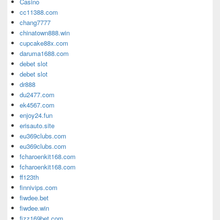
Casino
cc11388.com
chang7777
chinatown888.win
cupcake88x.com
daruma1688.com
debet slot
debet slot
dr888
du2477.com
ek4567.com
enjoy24.fun
erisauto.site
eu369clubs.com
eu369clubs.com
fcharoenkit168.com
fcharoenkit168.com
ff123th
finnivips.com
fiwdee.bet
fiwdee.win
fizz169bet.com