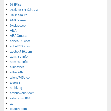
918Kiss
918kiss ดาวน์โหลด
918kissauto
918kissme
9kpluss.com
ABA
ABAGroup2
abbet789.com
abbet789.com
acebet789.com
adm789.info
adm789.info
allbestbet
allbet24hr
allone745s.com
alot666
ambking
ambnovabet.com
askyouwin888
av
ba88th.com