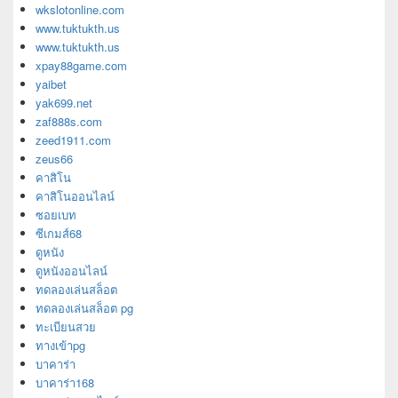
wkslotonline.com
www.tuktukth.us
www.tuktukth.us
xpay88game.com
yaibet
yak699.net
zaf888s.com
zeed1911.com
zeus66
คาสิโน
คาสิโนออนไลน์
ซอยเบท
ซีเกมส์68
ดูหนัง
ดูหนังออนไลน์
ทดลองเล่นสล็อต
ทดลองเล่นสล็อต pg
ทะเบียนสวย
ทางเข้าpg
บาคาร่า
บาคาร่า168