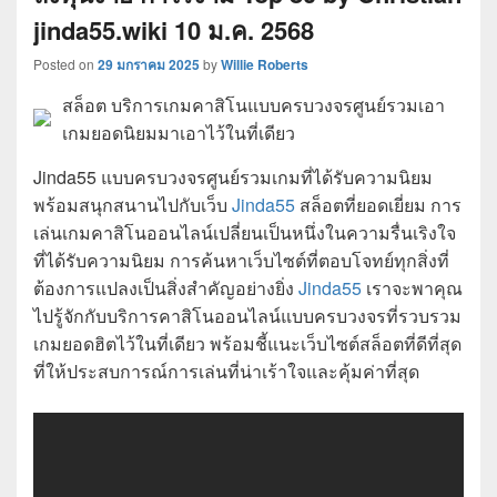
jinda55.wiki 10 ม.ค. 2568
Posted on
29 มกราคม 2025
by
Willie Roberts
สล็อต บริการเกมคาสิโนแบบครบวงจรศูนย์รวมเอา
เกมยอดนิยมมาเอาไว้ในที่เดียว
Jinda55 แบบครบวงจรศูนย์รวมเกมที่ได้รับความนิยม
พร้อมสนุกสนานไปกับเว็บ
Jinda55
สล็อตที่ยอดเยี่ยม การ
เล่นเกมคาสิโนออนไลน์เปลี่ยนเป็นหนึ่งในความรื่นเริงใจ
ที่ได้รับความนิยม การค้นหาเว็บไซต์ที่ตอบโจทย์ทุกสิ่งที่
ต้องการแปลงเป็นสิ่งสำคัญอย่างยิ่ง
Jinda55
เราจะพาคุณ
ไปรู้จักกับบริการคาสิโนออนไลน์แบบครบวงจรที่รวบรวม
เกมยอดฮิตไว้ในที่เดียว พร้อมชี้แนะเว็บไซต์สล็อตที่ดีที่สุด
ที่ให้ประสบการณ์การเล่นที่น่าเร้าใจและคุ้มค่าที่สุด