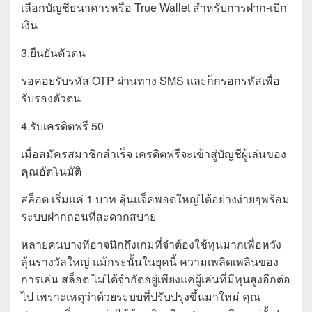
เลือกบัญชีธนาคารหรือ True Wallet สำหรับการฝาก-เบิก
เงิน
3.ยืนยันตัวตน
รอคอยรับรหัส OTP ผ่านทาง SMS และก็กรอกรหัสเพื่อ
รับรองตัวตน
4.รับเครดิตฟรี 50
เมื่อสมัครสมาชิกสำเร็จ เครดิตฟรีจะเข้าสู่บัญชีผู้เล่นของ
คุณอัตโนมัติ
สล็อต เริ่มแค่ 1 บาท ลุ้นแจ็คพอตใหญ่ได้อย่างง่ายๆพร้อม
ระบบฝากถอนที่สะดวกสบาย
หลายคนบางทีอาจนึกถึงเกมที่จำต้องใช้ทุนมากเพื่อหวัง
ลุ้นรางวัลใหญ่ แม้กระนั้นในยุคนี้ ความเพลิดเพลินของ
การเล่น สล็อต ไม่ได้จำกัดอยู่เพียงแค่ผู้เล่นที่มีทุนสูงอีกต่อ
ไป เพราะเหตุว่าด้วยระบบที่ปรับปรุงขึ้นมาใหม่ คุณ