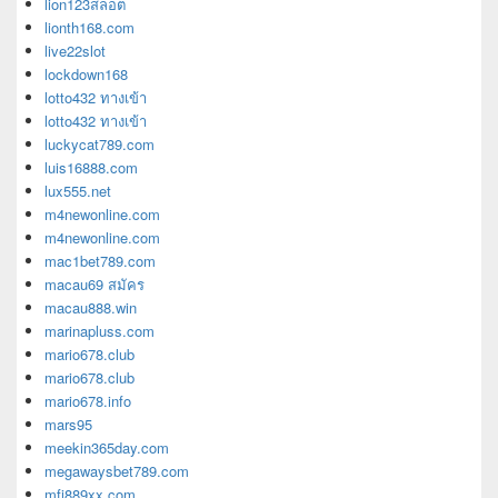
lion123สล็อต
lionth168.com
live22slot
lockdown168
lotto432 ทางเข้า
lotto432 ทางเข้า
luckycat789.com
luis16888.com
lux555.net
m4newonline.com
m4newonline.com
mac1bet789.com
macau69 สมัคร
macau888.win
marinapluss.com
mario678.club
mario678.club
mario678.info
mars95
meekin365day.com
megawaysbet789.com
mfj889xx.com