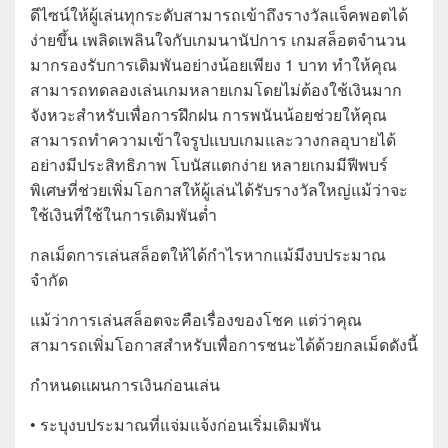
ดีไซน์ให้ผู้เล่นทุกระดับสามารถเข้าถึงรางวัลแจ็คพอตได้
ง่ายขึ้น เพลิดเพลินใจกับเกมนานัปการ เกมสล็อตจำนวน
มากรองรับการเดิมพันอย่างน้อยเพียง 1 บาท ทำให้คุณ
สามารถทดลองเล่นเกมหลายเกมโดยไม่ต้องใช้เงินมาก
จังหวะสำหรับเพื่อการฝึกฝน การพนันน้อยช่วยให้คุณ
สามารถทำความเข้าใจรูปแบบเกมและวางกลอุบายได้
อย่างมีประสิทธิภาพ โบนัสแตกง่าย หลายเกมมีฟีพบร์
พิเศษที่ช่วยเพิ่มโอกาสให้ผู้เล่นได้รับรางวัลใหญ่แม้ว่าจะ
ใช้เงินที่ใช้ในการเดิมพันต่ำ
กลเม็ดการเล่นสล็อตให้ได้กำไรหากแม้มีงบประมาณ
จำกัด
แม้ว่าการเล่นสล็อตจะคือเรื่องของโชค แต่ว่าคุณ
สามารถเพิ่มโอกาสสำหรับเพื่อการชนะได้ด้วยกลเม็ดดังนี้
กำหนดแผนการเงินก่อนเล่น
• ระบุงบประมาณที่แจ่มแจ้งก่อนเริ่มเดิมพัน