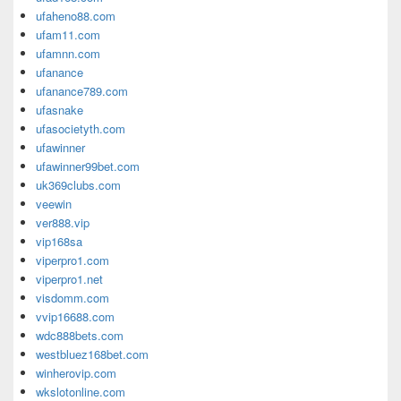
ufaheno88.com
ufam11.com
ufamnn.com
ufanance
ufanance789.com
ufasnake
ufasocietyth.com
ufawinner
ufawinner99bet.com
uk369clubs.com
veewin
ver888.vip
vip168sa
viperpro1.com
viperpro1.net
visdomm.com
vvip16688.com
wdc888bets.com
westbluez168bet.com
winherovip.com
wkslotonline.com