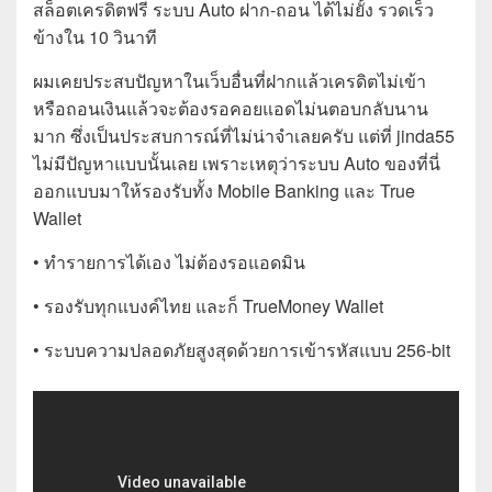
สล็อตเครดิตฟรี ระบบ Auto ฝาก-ถอน ได้ไม่ยั้ง รวดเร็ว
ข้างใน 10 วินาที
ผมเคยประสบปัญหาในเว็บอื่นที่ฝากแล้วเครดิตไม่เข้า
หรือถอนเงินแล้วจะต้องรอคอยแอดไม่นตอบกลับนาน
มาก ซึ่งเป็นประสบการณ์ที่ไม่น่าจำเลยครับ แต่ที่ jinda55
ไม่มีปัญหาแบบนั้นเลย เพราะเหตุว่าระบบ Auto ของที่นี่
ออกแบบมาให้รองรับทั้ง Mobile Banking และ True
Wallet
• ทำรายการได้เอง ไม่ต้องรอแอดมิน
• รองรับทุกแบงค์ไทย และก็ TrueMoney Wallet
• ระบบความปลอดภัยสูงสุดด้วยการเข้ารหัสแบบ 256-bit