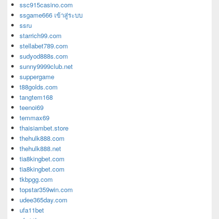
ssc915casino.com
ssgame666 เข้าสู่ระบบ
ssru
starrich99.com
stellabet789.com
sudyod888s.com
sunny9999club.net
suppergame
t88golds.com
tangtem168
teenoi69
temmax69
thaisiambet.store
thehulk888.com
thehulk888.net
tia8kingbet.com
tia8kingbet.com
tkbpgg.com
topstar359win.com
udee365day.com
ufa11bet