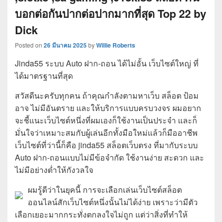
บอกต่อกันปากต่อปากมากที่สุด Top 22 by
Dick
Posted on
26 มีนาคม 2025
by
Willie Roberts
Jinda55 ระบบ Auto ฝาก-ถอน ได้ไม่อั้น เว็บไซต์ใหญ่ ที่
ได้มาตรฐานที่สุด
สวัสดีนะครับทุกคน ถ้าคุณกำลังตามหาเว็บ สล็อต ป้อม
อาจ ไม่มีอันตราย และให้บริการแบบครบวงจร ผมอยาก
จะชี้แนะเว็บไซต์หนึ่งที่ผมเองก็ใช้งานเป็นประจำ และก็
มั่นใจว่าเหมาะสมกับผู้เล่นอีกทั้งมือใหม่แล้วก็มืออาชีพ
เว็บไซต์ที่ว่านี้ก็คือ jinda55 สล็อตเว็บตรง ที่มากับระบบ
Auto ฝาก-ถอนแบบไม่มีข้อจำกัด ใช้งานง่าย สะดวก และ
ไม่มีอย่างต่ำให้กังวลใจ
ผมรู้ดีว่าในยุคนี้ การจะเลือกเล่นเว็บไซต์สล็อต
ออนไลน์สักเว็บไซต์หนึ่งนั้นไม่ได้ง่าย เพราะว่ามีตัว
เลือกเยอะมากกระทั่งตกลงใจไม่ถูก แต่ว่าสิ่งที่ทำให้