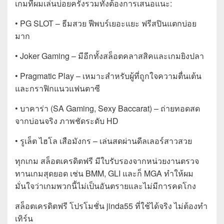
เกมที่ผมเล่นบ่อยครั้งรวมทั้งต้องการเสนอแนะ:
• PG SLOT – ธีมสวย ฟีพบร์เยอะแยะ ฟรีสปินแตกบ่อย
มาก
• Joker Gaming – มีอีกทั้งสล็อตคลาสสิคและเกมยิงปลา
• Pragmatic Play – เหมาะสำหรับผู้ที่ถูกใจความตื่นเต้น
และกราฟิกแนวแฟนตาซี
• บาคาร่า (SA Gaming, Sexy Baccarat) – ถ่ายทอดสด
จากบ่อนจริง ภาพชัดระดับ HD
• รูเล็ต ไฮโล เสือมังกร – เล่นสดผ่านดีลเลอร์สาวสวย
ทุกเกม สล็อตเครดิตฟรี มีใบรับรองจากหน่วยงานตรวจ
ทานเกมสุดยอด เช่น BMM, GLI และก็ MGA ทำให้ผม
มั่นใจว่าเกมพวกนี้ไม่เป็นอันตรายและไม่มีการคดโกง
สล็อตเครดิตฟรี โปรโมชั่น jinda55 ที่ใช้ได้จริง ไม่ต้องทำ
เทิร์น