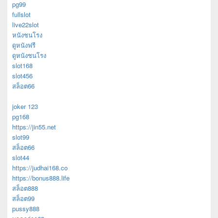
pg99
fullslot
live22slot
หนังชนโรง
ดูหนังฟรี
ดูหนังชนโรง
slot168
slot456
สล็อต66
joker 123
pg168
https://jin55.net
slot99
สล็อต66
slot44
https://judhai168.co
https://bonus888.life
สล็อต888
สล็อต99
pussy888