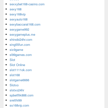
sexxybet168-casino.com
sexy168
sexy168vip
sexyauto168
sexybaccarat168.com
sexygame992
sexygameplus.me
shinobi24hr.com
sing55fun.com
six9game
sl99games.com
Slot
Slot Online
slot1111ok.com
slot168
slotgame6666
Slotxo
slotxo24hr
spbetflik888.com
sretthi99
ss168vip.com