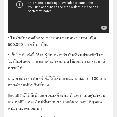
• ไม่จำกัดยอดสำหรับการถอน จะถอน 5 บาท หรือ
500,000 บาท ก็ทำเป็น
• เว็บไซต์แห่งนี้ให้ผมรู้สึกแน่ใจว่า เงินที่ผมฝากเข้าไปจะ
ไม่เป็นอันตราย และก็สามารถถอนได้ตลอดระยะเวลาที่
อยากได้
เกม สล็อตเครดิตฟรี ที่มีให้เลือกเล่นมากยิ่งกว่า 100 เกม
จากค่ายแท้ลิขสิทธิ์ตรง
jinda55 มิได้มีเพียงแค่เกมสล็อตปกติ แต่ว่าเป็นศูนย์รวม
เกมคาสิโนออนไลน์ที่มากมายและก็ครบวงจรที่สุดเกม
หนึ่งที่ผมเคยเจอมา