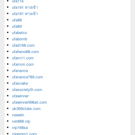
ufa11k
ufa191 ทางเข้า
ufa191 ทางเข้า
ufa88
ufa89
ufabetxx
ufabomb
ufad168.com
ufaheno88.com
ufam11.com
ufamnn.com
ufanance
ufanance789.com
ufasnake
ufasocietyth.com
ufawinner
ufawinner99bet.com
uk369clubs.com
veewin
ver888.vip
vip168sa
viperpro1.com