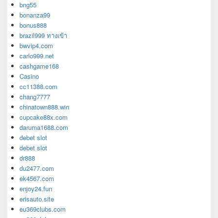
bng55
bonanza99
bonus888
brazil999 ทางเข้า
bwvip4.com
carlo999.net
cashgame168
Casino
cc11388.com
chang7777
chinatown888.win
cupcake88x.com
daruma1688.com
debet slot
debet slot
dr888
du2477.com
ek4567.com
enjoy24.fun
erisauto.site
eu369clubs.com