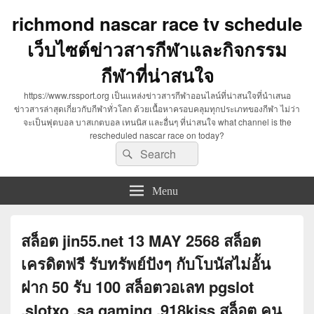
richmond nascar race tv schedule
เว็บไซต์ข่าวสารกีฬาและกิจกรรม
กีฬาที่น่าสนใจ
https://www.rssport.org เป็นแหล่งข่าวสารกีฬาออนไลน์ที่น่าสนใจที่นำเสนอ
ข่าวสารล่าสุดเกี่ยวกับกีฬาทั่วโลก ด้วยเนื้อหาครอบคลุมทุกประเภทของกีฬา ไม่ว่า
จะเป็นฟุตบอล บาสเกตบอล เทนนิส และอื่นๆ ที่น่าสนใจ what channel is the
rescheduled nascar race on today?
Search
Search
for:
Menu
สล็อต jin55.net 13 MAY 2568 สล็อต
เครดิตฟรี รับทรัพย์ปังๆ กับโบนัสไม่อั้น
ฝาก 50 รับ 100 สล็อตวอเลท pgslot
,slotxo ,sa gaming ,918kiss สล็อต คน