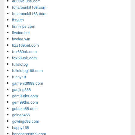
eu369clubs.com
fcharoenkit168.com
fcharoenkit168.com
ff123th
finnivips.com
fiwdee.bet
fiwdee.win
fizz169bet.com
fox689ok.com
fox689ok.com
fullslotpg
fullslotpg168.com
funny18
gamehit8888.com
gaojing888
gem99ths.com
gem99ths.com
gobaza88.com
golden456
gowingo88.com
happy168
hengheng9899.com