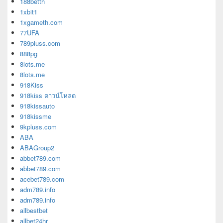
188betth
1xbit1
1xgameth.com
77UFA
789pluss.com
888pg
8lots.me
8lots.me
918Kiss
918kiss ดาวน์โหลด
918kissauto
918kissme
9kpluss.com
ABA
ABAGroup2
abbet789.com
abbet789.com
acebet789.com
adm789.info
adm789.info
allbestbet
allbet24hr