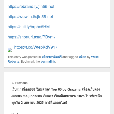
https://rebrand.ly/jin55-net
https://wow.in.th/jin55-net
https://cutt.ly/brphx8HM
https://shorturl.asia/PBym7
https://t.co/WtepKdV917
This entry was posted in
สล็อตเครดิตฟรี
and tagged
สล็อต
by
Willie
Roberts
. Bookmark the
permalink
.
แนะแนว
เรื่อง
Previous
←
Previous
เว็บแม่ สล็อต888 ใหม่ล่าสุด Top 60 by Grazyna สล็อตเว็บตรง
post:
Jin888.me jinda888 เว็บตรง เว็บสล็อตมาแรง 2025 โปรจัดหนัก
ทุกวัน 2 เมษายน 2025 คาสิโนออนไลน์
Next