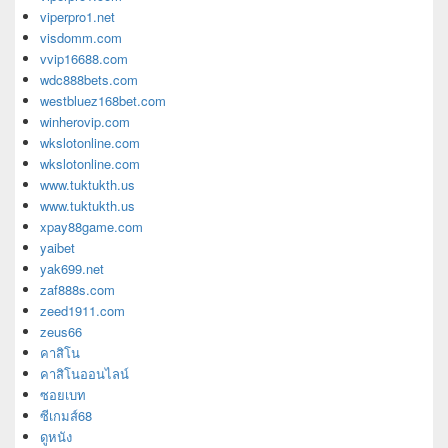
viperpro1.net
visdomm.com
vvip16688.com
wdc888bets.com
westbluez168bet.com
winherovip.com
wkslotonline.com
wkslotonline.com
www.tuktukth.us
www.tuktukth.us
xpay88game.com
yaibet
yak699.net
zaf888s.com
zeed1911.com
zeus66
คาสิโน
คาสิโนออนไลน์
ซอยเบท
ซีเกมส์68
ดูหนัง