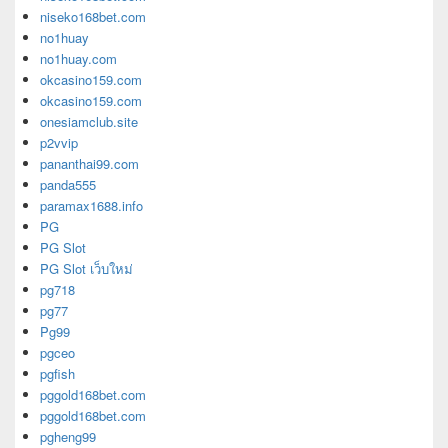
niseko168bet.com
no1huay
no1huay.com
okcasino159.com
okcasino159.com
onesiamclub.site
p2vvip
pananthai99.com
panda555
paramax1688.info
PG
PG Slot
PG Slot เว็บใหม่
pg718
pg77
Pg99
pgceo
pgfish
pggold168bet.com
pggold168bet.com
pgheng99