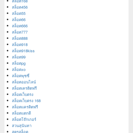
สล็อต168
สล็อต456
สล็อต55
สล็อต66
สล็อต666
สล็อต777
สล็อต888
สล็อต918
สล็อต918kiss
สล็อต99
สล็อตpg
สล็อตxo
สล็อตพุซซี่
สล็อตออนไลน์
สล็อตเครดิตฟรี
สล็อตเว็บตรง
สล็อตเว็บตรง 168
สล็อตเเครดิตฟรี
สล็อตแตกดี
สล็อตโจ๊กเกอร์
สวนสุนันทา
สูตรสล็อต