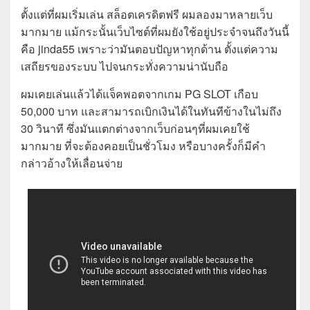
ตั้งแต่ที่ผมเริ่มเล่น สล็อตเครดิตฟรี ผมลองมาหลายเว็บ
มากมาย แม้กระนั้นเว็บไซต์ที่ผมยังใช้อยู่ประจำจนถึงวันนี้
คือ jinda55 เพราะว่ามันตอบปัญหาทุกด้าน ตั้งแต่ความ
เสถียรของระบบ ไปจนกระทั่งความน่านับถือ
ผมเคยเล่นแล้วได้แจ็คพอตจากเกม PG SLOT เกือบ
50,000 บาท และสามารถเบิกเงินได้ในทันทีข้างในไม่ถึง
30 วินาที ซึ่งมันแตกต่างจากเว็บก่อนๆที่ผมเคยใช้
มากมาย ที่จะต้องคอยเป็นชั่วโมง หรือบางครั้งก็มีคำ
กล่าวอ้างให้เลื่อนจ่าย