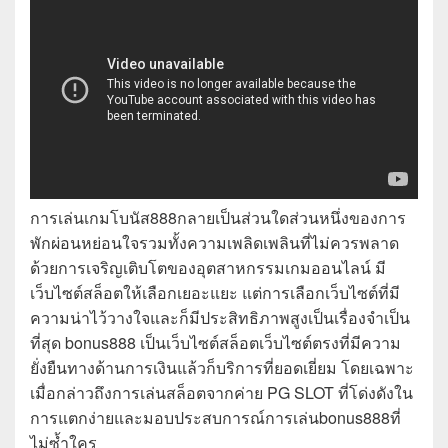
การเล่นเกมโบนัส888กลายเป็นส่วนใดส่วนหนึ่งของการ
พักผ่อนหย่อนใจรวมทั้งความเพลิดเพลินที่ไม่ควรพลาด
ด้วยการเจริญเติบโตของอุตสาหกรรมเกมออนไลน์ มี
เว็บไซต์สล็อตให้เลือกเยอะแยะ แต่การเลือกเว็บไซต์ที่มี
ความน่าไว้วางใจและก็มีประสิทธิภาพสูงเป็นเรื่องจำเป็น
ที่สุด bonus888 เป็นเว็บไซต์สล็อตเว็บไซต์ตรงที่มีความ
ยั่งยืนทางด้านการเงินแล้วก็บริการที่ยอดเยี่ยม โดยเฉพาะ
เมื่อกล่าวถึงการเล่นสล็อตจากค่าย PG SLOT ที่โด่งดังใน
การแตกง่ายและมอบประสบการณ์การเล่นbonus888ที่
ไม่ซ้ำใคร