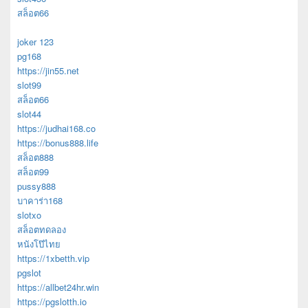
สล็อต66
joker 123
pg168
https://jin55.net
slot99
สล็อต66
slot44
https://judhai168.co
https://bonus888.life
สล็อต888
สล็อต99
pussy888
บาคาร่า168
slotxo
สล็อตทดลอง
หนังโป๊ไทย
https://1xbetth.vip
pgslot
https://allbet24hr.win
https://pgslotth.io