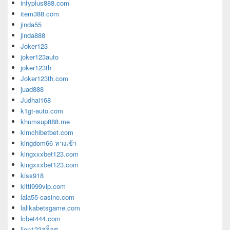
infyplus888.com
item388.com
jinda55
jinda888
Joker123
joker123auto
joker123th
Joker123th.com
juad888
Judhai168
k1gt-auto.com
khumsup888.me
kimchibetbet.com
kingdom66 ทางเข้า
kingxxxbet123.com
kingxxxbet123.com
kiss918
kitti999vip.com
lala55-casino.com
lalikabetsgame.com
lcbet444.com
lion123สล็อต