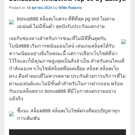
Posted on
16 ตุลาคม 2024
by
Willie Roberts
bonus888 สล็อตเว็บตรง ที่ดีที่สุด pg slot ไม่ผ่าน
เอเย่นต์ ไม่มีขั้นต่ำ สุดปังรับประกันแตกง่าย
เจอกับช่องทางสำหรับการชนะที่ไม่มีที่สิ้นสุดกับ
โบนัส888 เริ่มการพนันออนไลน์ เล่นเกมสล็อตได้รับ
ความนิยมอย่างยิ่งในขณะนี้ แต่การเลือกเว็บไซต์ที่น่า
ไว้ใจและก็มีคุณภาพสูงสุดเป็นสิ่งจำเป็น สำหรับคนไหนที่
กำลังมองหาเว็บไซต์สล็อตที่ยอดเยี่ยม สล็อต สล็อตเว็บ
ตรง คือคำตอบที่ไม่ควรพลาด ประกันด้วยการบริการที่ไม่
ผ่านเอเย่นต์และไม่มีขั้นต่ำสำหรับในการฝากถอน พร้อม
กับเกมสล็อตจาก bonus888 ที่มีโอกาสแตกง่ายอย่าง
แท้จริง
ชี้แนะ สล็อต888 สล็อตเว็บไซต์ตรงที่ตอบปัญหาทุก
การเดิมพัน