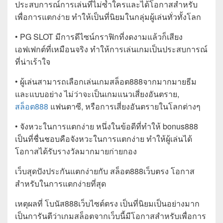
ประสบการณ์การเล่นที่ไม่ซ้ำใครและได้โอกาสสำหรับ
เพื่อการแตกง่าย ทำให้เป็นที่นิยมในกลุ่มผู้เล่นทั่วทั้งโลก
• PG SLOT มีการดีไซน์กราฟิกที่งดงามแล้วก็เสียง
เอฟเฟกต์ที่เหมือนจริง ทำให้การเล่นเกมเป็นประสบการณ์
ที่น่าเร้าใจ
• ผู้เล่นสามารถเลือกเล่นเกมสล็อต888จากมากมายธีม
และแบบอย่าง ไม่ว่าจะเป็นเกมแนวเสี่ยงอันตราย,
สล็อต888
แฟนตาซี, หรือการเสี่ยงอันตรายในโลกต่างๆ
• จังหวะในการแตกง่าย หนึ่งในข้อดีที่ทำให้ bonus888
เป็นที่ชื่นชอบคือจังหวะในการแตกง่าย ทำให้ผู้เล่นได้
โอกาสได้รับรางวัลมากมายก่ายกอง
เว็บสุดปังประกันแตกง่ายกับ สล็อต888เว็บตรง โอกาส
สำหรับในการแตกง่ายที่สุด
เหตุผลที่ โบนัส888เว็บไซต์ตรง เป็นที่นิยมเป็นอย่างมาก
เป็นการันตีว่าเกมสล็อตจากเว็บนี้มีโอกาสสำหรับเพื่อการ