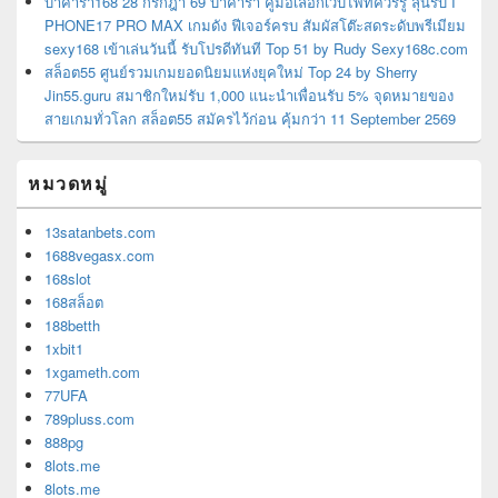
บาคาร่า168 28 กรกฎา 69 บาคาร่า คู่มือเลือกเว็บไพ่ที่ควรรู้ ลุ้นรับ I
PHONE17 PRO MAX เกมดัง ฟีเจอร์ครบ สัมผัสโต๊ะสดระดับพรีเมียม
sexy168 เข้าเล่นวันนี้ รับโปรดีทันที Top 51 by Rudy Sexy168c.com
สล็อต55 ศูนย์รวมเกมยอดนิยมแห่งยุคใหม่ Top 24 by Sherry
Jin55.guru สมาชิกใหม่รับ 1,000 แนะนำเพื่อนรับ 5% จุดหมายของ
สายเกมทั่วโลก สล็อต55 สมัครไว้ก่อน คุ้มกว่า 11 September 2569
หมวดหมู่
13satanbets.com
1688vegasx.com
168slot
168สล็อต
188betth
1xbit1
1xgameth.com
77UFA
789pluss.com
888pg
8lots.me
8lots.me