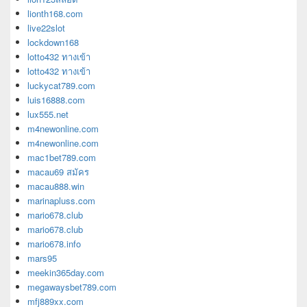
lionth168.com
live22slot
lockdown168
lotto432 ทางเข้า
lotto432 ทางเข้า
luckycat789.com
luis16888.com
lux555.net
m4newonline.com
m4newonline.com
mac1bet789.com
macau69 สมัคร
macau888.win
marinapluss.com
mario678.club
mario678.club
mario678.info
mars95
meekin365day.com
megawaysbet789.com
mfj889xx.com