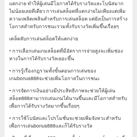
แตกง่าย ทำให้ผู้เล่นมีโอกาสได้รับรางวัลและโบนัสมาก
ไม่น้อยเลยทีเดียว การเล่นสล็อตที่แตกง่ายไม่เพียงแต่เพิ่ม
ความเพลิดเพลินสำหรับการเล่นสล็อต แต่ยังเป็นการสร้าง
โอกาสสำหรับการชนะรวมทั้งรับรางวัลเพิ่มขึ้นเรื่อยๆ
เคล็ดลับการเล่นสล็อตให้แตกง่าย
• การเลือกเล่นเกมสล็อตที่มีอัตราการจ่ายสูงจะเพิ่มช่อง
ทางในการได้รับรางวัลเยอะขึ้น
• การรู้เรื่องกฎรวมทั้งขั้นตอนการเล่นของ
เกมbonus888จะช่วยเพิ่มโอกาสในการชนะ
• การจัดการเงินอย่างมีประสิทธิภาพจะช่วยให้ผู้เล่น
สล็อต888สามารถเล่นเกมได้นานขึ้นและมีโอกาสสำหรับ
เพื่อการได้รับรางวัลมากขึ้นเรื่อยๆ
• การใช้โบนัสและโปรโมชั่นจะช่วยเพิ่มจังหวะสำหรับ
เพื่อการเล่นbonus888และก็ได้รับรางวัล