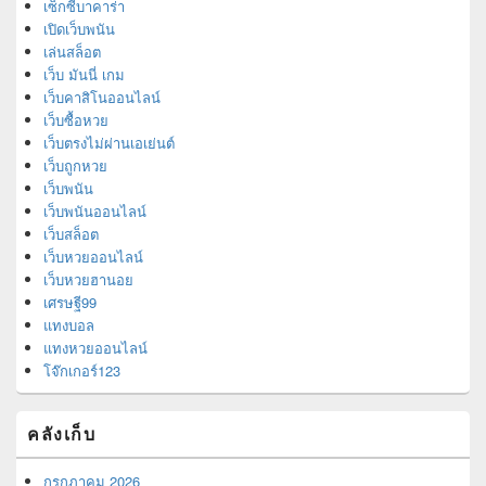
เซ็กซี่บาคาร่า
เปิดเว็บพนัน
เล่นสล็อต
เว็บ มันนี่ เกม
เว็บคาสิโนออนไลน์
เว็บซื้อหวย
เว็บตรงไม่ผ่านเอเย่นต์
เว็บถูกหวย
เว็บพนัน
เว็บพนันออนไลน์
เว็บสล็อต
เว็บหวยออนไลน์
เว็บหวยฮานอย
เศรษฐี99
แทงบอล
แทงหวยออนไลน์
โจ๊กเกอร์123
คลังเก็บ
กรกฎาคม 2026