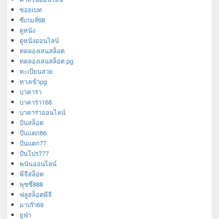
ซอยเบท
ซีเกมส์68
ดูหนัง
ดูหนังออนไลน์
ทดลองเล่นสล็อต
ทดลองเล่นสล็อต pg
ทะเบียนสวย
ทางเข้าpg
บาคาร่า
บาคาร่า168
บาคาร่าออนไลน์
ปั่นสล็อต
ปั่นแตก66
ปั่นแตก77
ปั่นโปร777
พนันออนไลน์
พีจีสล็อต
พุซซี่888
ฟลูสล็อตพีจี
มาเก๊า69
ยูฟ่า