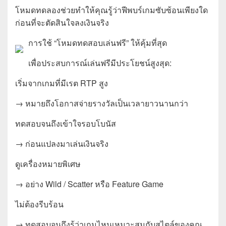
โหมดทดลองช่วยทำให้คุณรู้ว่าฟีพบร์เกมซับซ้อนเพียงใด
ก่อนที่จะตัดสินใจลงเงินจริง
การใช้ “โหมดทดสอบเล่นฟรี” ให้คุ้มที่สุด
เพื่อประสบการณ์เล่นฟรีมีประโยชน์สูงสุด:
เริ่มจากเกมที่มีเรต RTP สูง
→ หมายถึงโอกาสจ่ายรางวัลเป็นเวลายาวนานกว่า
ทดสอบจนถึงเข้าใจรอบโบนัส
→ ก่อนแปลงมาเล่นเงินจริง
ดูเครื่องหมายพิเศษ
→ อย่าง Wild / Scatter หรือ Feature Game
ไม่ต้องรีบร้อน
→ ทดสอบจนถึงรู้ว่าเกมไหนเหมาะสมกับสไตล์ของคุณ