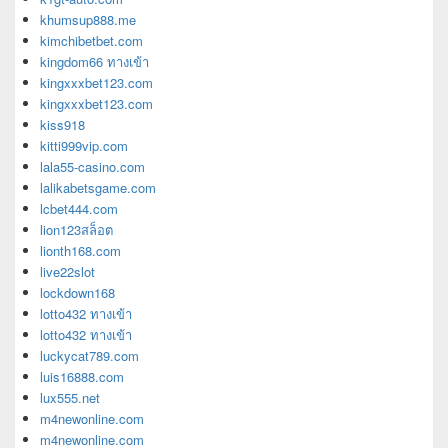
khumsup888.me
kimchibetbet.com
kingdom66 ทางเข้า
kingxxxbet123.com
kingxxxbet123.com
kiss918
kitti999vip.com
lala55-casino.com
lalikabetsgame.com
lcbet444.com
lion123สล็อต
lionth168.com
live22slot
lockdown168
lotto432 ทางเข้า
lotto432 ทางเข้า
luckycat789.com
luis16888.com
lux555.net
m4newonline.com
m4newonline.com