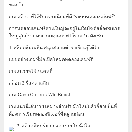
ของเว็บ
เกม สล็อต ที่ได้รับความนิยมที่มี “ระบบทดลองเล่นฟรี”
การทดสอบเล่นฟรีส่วนใหญ่จะอยู่ในเว็บไซต์สล็อตขนาด
ใหญ่ศูนย์รวมค่ายเกมคุณภาพไว้ร่วมกัน ดังเช่น:
1. สล็อตธีมเพลิน สนุกสนานตำราเรียนรู้ได้ไว
แบบอย่างเกมที่มักเปิดโหมดทดลองเล่นฟรี
เกมแนวผลไม้ / แคนดี้
สล็อต 3 รีลคลาสสิก
เกม Cash Collect / Win Boost
เกมแนวนี้เล่นง่าย เหมาะสำหรับมือใหม่แล้วก็สายปั่นที่
ต้องการเริ่มทดลองฟีเจอร์พื้นฐานก่อน
2. สล็อตฟีพบร์มาก แตกง่าย โบนัสไว