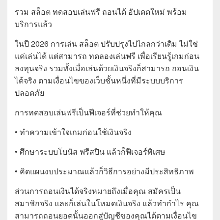
รวม สล็อต ทดสอบเล่นฟรี ถอนได้ อัปเดตใหม่ พร้อม
บริการแล้ว
ในปี 2026 การเล่น สล็อต ปรับปรุงไปไกลกว่าเดิม ไม่ใช่
แค่เล่นได้ แต่สามารถ ทดลองเล่นฟรี เพื่อเรียนรู้เกมก่อน
ลงทุนจริง รวมทั้งเมื่อเล่นด้วยเงินจริงก็สามารถ ถอนเงิน
ได้จริง ตามเงื่อนไขของเว็บชั้นหนึ่งที่มีระบบบริการ
ปลอดภัย
การทดสอบเล่นฟรีเป็นฟีเจอร์ที่ช่วยทำให้คุณ
• ทำความเข้าใจเกมก่อนใช้เงินจริง
• ศึกษาระบบโบนัส ฟรีสปิน แล้วก็ฟีเจอร์พิเศษ
• คิดแผนงบประมาณแล้วก็วิธีการอย่างมีประสิทธิภาพ
ส่วนการถอนเงินได้จริงหมายถึงเมื่อคุณ สมัครเป็น
สมาชิกจริง และก็เล่นในโหมดเงินจริง แล้วทำกำไร คุณ
สามารถถอนยอดนั้นออกสู่บัญชีของคุณได้ตามเงื่อนไข