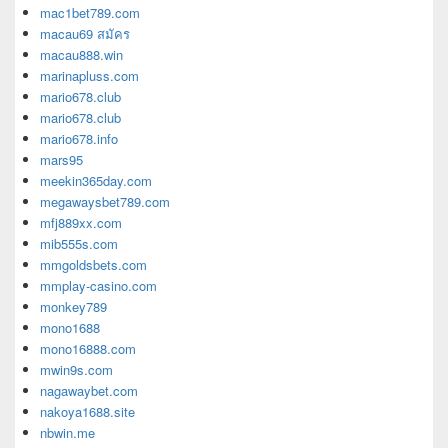
mac1bet789.com
macau69 สมัคร
macau888.win
marinapluss.com
mario678.club
mario678.club
mario678.info
mars95
meekin365day.com
megawaysbet789.com
mfj889xx.com
mib555s.com
mmgoldsbets.com
mmplay-casino.com
monkey789
mono1688
mono16888.com
mwin9s.com
nagawaybet.com
nakoya1688.site
nbwin.me