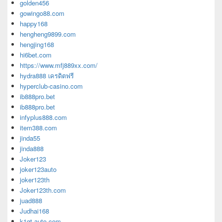
golden456
gowingo88.com
happy168
hengheng9899.com
hengjing168
hi6bet.com
https://www.mfj889xx.com/
hydra888 เครดิตฟรี
hyperclub-casino.com
ib888pro.bet
ib888pro.bet
infyplus888.com
item388.com
jinda55
jinda888
Joker123
joker123auto
joker123th
Joker123th.com
juad888
Judhai168
k1gt-auto.com