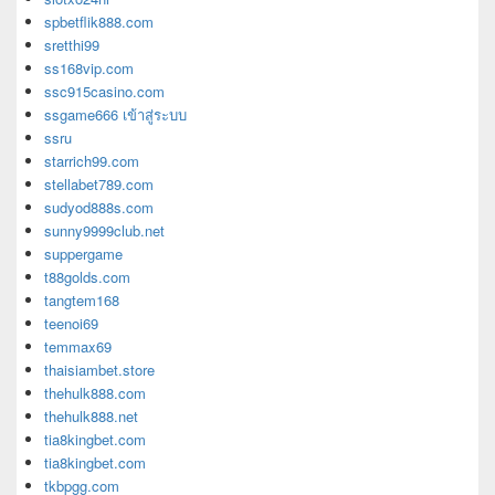
spbetflik888.com
sretthi99
ss168vip.com
ssc915casino.com
ssgame666 เข้าสู่ระบบ
ssru
starrich99.com
stellabet789.com
sudyod888s.com
sunny9999club.net
suppergame
t88golds.com
tangtem168
teenoi69
temmax69
thaisiambet.store
thehulk888.com
thehulk888.net
tia8kingbet.com
tia8kingbet.com
tkbpgg.com