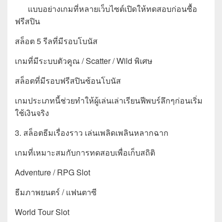
แบบอย่างเกมที่หลายเว็บไซต์เปิดให้ทดสอบก่อนซื้อ
ฟรีสปิน
สล็อต 5 รีลที่มีรอบโบนัส
เกมที่มีระบบตัวคูณ / Scatter / Wild พิเศษ
สล็อตที่มีรอบฟรีสปินซ้อนโบนัส
เกมประเภทนี้ช่วยทำให้ผู้เล่นเล่าเรียนฟีพบร์ลึกๆก่อนเริ่ม
ใช้เงินจริง
3. สล็อตธีมเรื่องราว เล่นเพลิดเพลินหลากฉาก
เกมที่เหมาะสมกับการทดสอบเพื่อเก็บสถิติ
Adventure / RPG Slot
ธีมภาพยนตร์ / แฟนตาซี
World Tour Slot