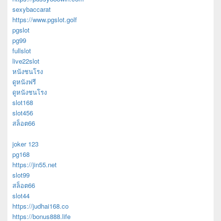
sexybaccarat
https://www.pgslot.golf
pgslot
pg99
fullslot
live22slot
หนังชนโรง
ดูหนังฟรี
ดูหนังชนโรง
slot168
slot456
สล็อต66
joker 123
pg168
https://jin55.net
slot99
สล็อต66
slot44
https://judhai168.co
https://bonus888.life