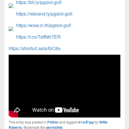
https://bit.ly/pgslot-golf
https://rebrand.ly/pgslot-golf
https://wow.in.th/pgslot-golf
https://t.co/TstfMrr7ER
https://shorturl.asia/lbC8a
This entry was posted in
PGSlot
and tagged
ทางเข้าpg
by
Willie
Roberts
. Bookmark the
permalink
.