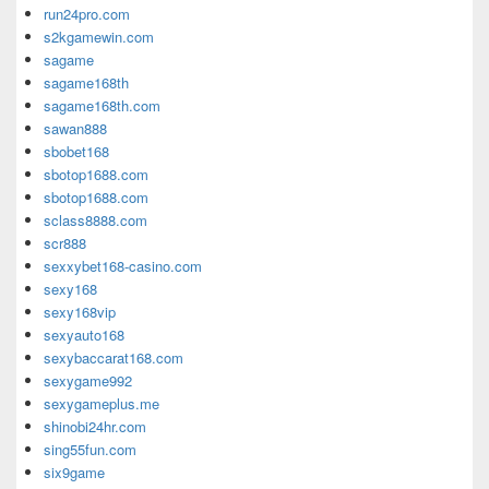
run24pro.com
s2kgamewin.com
sagame
sagame168th
sagame168th.com
sawan888
sbobet168
sbotop1688.com
sbotop1688.com
sclass8888.com
scr888
sexxybet168-casino.com
sexy168
sexy168vip
sexyauto168
sexybaccarat168.com
sexygame992
sexygameplus.me
shinobi24hr.com
sing55fun.com
six9game