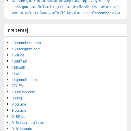
สล็อต55 ศูนย์รวมเกมยอดนิยมแห่งยุคใหม่ Top 24 by Sherry
Jin55.guru สมาชิกใหม่รับ 1,000 แนะนำเพื่อนรับ 5% จุดหมายของ
สายเกมทั่วโลก สล็อต55 สมัครไว้ก่อน คุ้มกว่า 11 September 2569
หมวดหมู่
13satanbets.com
1688vegasx.com
168slot
168สล็อต
188betth
1xbit1
1xgameth.com
77UFA
789pluss.com
888pg
8lots.me
8lots.me
918Kiss
918kiss ดาวน์โหลด
918kissauto