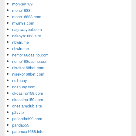
monkey789
mono1688
mono16888.com
mwin9s.com
nagawaybet.com
nakoya1688.site
nbwin.me
nbwin.me
nemo168casino.com
nemo168casino.com
niseko168bet.com
niseko168bet.com
no1huay
no1huay.com
okcasino159.com
okcasino159.com
onesiamclub.site
p2vvip
pananthai99.com
panda555
paramax1688.info