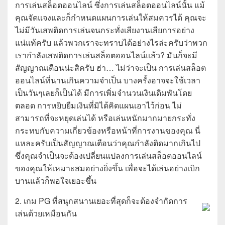
การเล่นสล็อตออนไลน์ ซึ่งการเล่นสล็อตออนไลน์นั้น แม้
คุณจัดแจงและก็กำหนดแผนการเล่นให้สมควรได้ คุณจะ
ไม่มีวันเสพติดการเล่นจนกระทั่งเสียงานเสียการอย่าง
แน่แท้ครับ แล้วพวกเราจะทราบได้อย่างไรล่ะครับว่าพวก
เรากำลังเสพติดการเล่นสล็อตออนไลน์แล้ว? มันก็จะมี
สัญญาณเตือนน่ะสิครับ ฮ่า… ไม่ว่าจะเป็น การเล่นสล็อต
ออนไลน์ที่นานเกินความจำเป็น บางครั้งอาจจะใช้เวลา
เป็นวันๆเลยก็เป็นได้ มีการเพิ่มจำนวนเงินเดิมพันโดย
ตลอด การหยิบยืมเงินที่มิได้คิดแผนเอาไว้ก่อน ไม่
สามารถที่จะหยุดเล่นได้ หรือเล่นหนักมากมายกระทั่ง
กระทบกับความเกี่ยวข้องหรือหน้าที่การงานของคุณ นี่
แหละครับเป็นสัญญาณเตือนว่าคุณกำลังติดมากเกินไป
ซึ่งคุณจำเป็นจะต้องเปลี่ยนแปลงการเล่นสล็อตออนไลน์
ของคุณให้เหมาะสมอย่างยิ่งขึ้น เพื่อจะได้เล่นอย่างเบิก
บานแล้วก็พอใจเยอะขึ้น
2. เกม PG ที่สนุกสนานเยอะที่สุดก็จะต้องจำกัดการ
เล่นด้วยเหมือนกัน