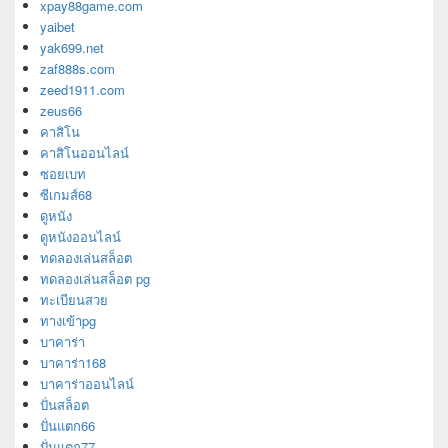
xpay88game.com
yaibet
yak699.net
zaf888s.com
zeed1911.com
zeus66
คาสิโน
คาสิโนออนไลน์
ซอยเบท
ซีเกมส์68
ดูหนัง
ดูหนังออนไลน์
ทดลองเล่นสล็อต
ทดลองเล่นสล็อต pg
ทะเบียนสวย
ทางเข้าpg
บาคาร่า
บาคาร่า168
บาคาร่าออนไลน์
ปั่นสล็อต
ปั่นแตก66
ปั่นแตก77