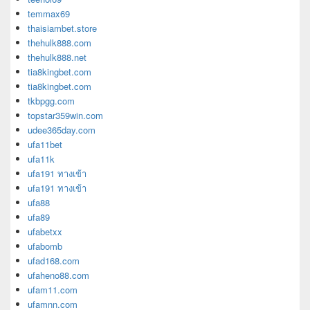
temmax69
thaisiambet.store
thehulk888.com
thehulk888.net
tia8kingbet.com
tia8kingbet.com
tkbpgg.com
topstar359win.com
udee365day.com
ufa11bet
ufa11k
ufa191 ทางเข้า
ufa191 ทางเข้า
ufa88
ufa89
ufabetxx
ufabomb
ufad168.com
ufaheno88.com
ufam11.com
ufamnn.com