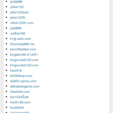
jinda888
Joker123
joker123auto
joker123th
Joker123th.com
juad888
Judhai168
k1gt-auto.com
khumsup888.me
kimchibetbet.com
kingdom66 ทางเข้า
kingxxxbet123.com
kingxxxbet123.com
kiss918
kitti999vip.com
lala55-casino.com
lalikabetsgame.com
lcbet444.com
lion123สล็อต
lionth168.com
live22slot
lockdown168