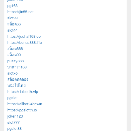
pg168
https://jin55.net
slot99
สล็อต66
slot44
https://judhai168.co
https://bonus888.life
สล็อต888
สล็อต99
pussy888
บาคาร่า168
slotxo
สล็อตทดลอง
หนังโป๊ไทย
https://1xbetth.vip
pgslot
https://allbet24hr.win
https://pgslotth.io
joker 123
slot777
pgslot88