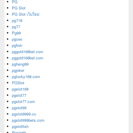
PG
PG Slot
PG Slot เว็บใหม่
pg718
pg77
Pg99
pgceo
pgfish
pggold168bet.com
pggold168bet.com
pgheng99
pgjoker
pglucky168.com
PGSlot
pgslot168
pgslot77
pgslot77.com
pgslot99
pgslot9999.co
pgslot999bets.com
pgslotfish
Pgslotth