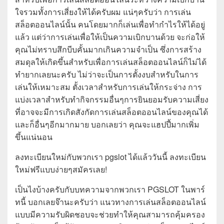
ใจรวมทั้งการเสี่ยงให้ได้ครับผม แน่ๆครับว่า การเล่น
สล็อตออนไลน์นั้น คนโดยมากก็เล่นเพื่อทำกำไรให้ได้อยู่
แล้ว แต่ว่าการเล่นเพื่อให้เป็นความเบิกบานด้วย จะก่อให้
คุณไม่ทราบสึกบีบคั้นมากเกินความจำเป็น ซึ่งการสร้าง
สมดุลให้เกิดขึ้นสำหรับเพื่อการเล่นสล็อตออนไลน์ก็ไม่ได้
ทำยากเลยนะครับ ไม่ว่าจะเป็นการตั้งงบสำหรับในการ
เล่นให้เหมาะสม ตั้งเวลาสำหรับการเล่นให้กระจ่าง การ
แบ่งเวลาสำหรับทำกิจกรรมอื่นๆการยินยอมรับความเสี่ยง
ที่อาจจะมีการเกิดสังกัดการเล่นสล็อตออนไลน์ของคุณได้
และก็อื่นๆอีกมากมาย บอกเลยว่า คุณจะแฮปปี้มากเพิ่ม
ขึ้นแน่นอน
ลงทะเบียนใหม่กับพวกเรา pgslot ได้แล้ววันนี้ ลงทะเบียน
ใหม่ฟรีแบบง่ายๆสมัครเลย!
เป็นไงบ้างครับกับบทความจากพวกเรา PGSLOT ในพาร์
ทนี้ บอกเลยจ๊านะครับว่า แนวทางการเล่นสล็อตออนไลน์
แบบมีความรับผิดชอบจะช่วยทำให้คุณสามารถคุ้มครอง