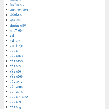
ปั่นโปร777
พนันออนไลน์
พีจีสล็อต
พุซซี่888
ฟลูสล็อตพีจี
มาเก๊า69
ยูฟ่า
ยูฟ่าเบท
สปอร์ตบุ๊ก
สล็อต
สล็อต168
สล็อต456
สล็อต55
สล็อต66
สล็อต666
สล็อต777
สล็อต888
สล็อต918
สล็อต918kiss
สล็อต99
สล็อตpg