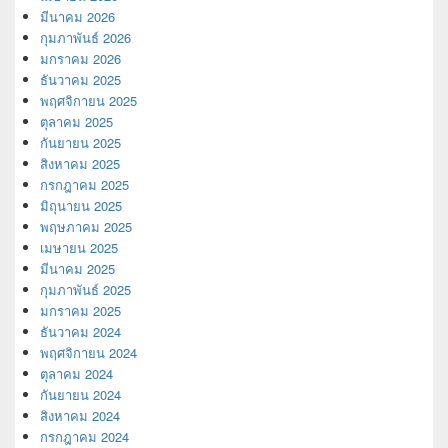
มีนาคม 2026
กุมภาพันธ์ 2026
มกราคม 2026
ธันวาคม 2025
พฤศจิกายน 2025
ตุลาคม 2025
กันยายน 2025
สิงหาคม 2025
กรกฎาคม 2025
มิถุนายน 2025
พฤษภาคม 2025
เมษายน 2025
มีนาคม 2025
กุมภาพันธ์ 2025
มกราคม 2025
ธันวาคม 2024
พฤศจิกายน 2024
ตุลาคม 2024
กันยายน 2024
สิงหาคม 2024
กรกฎาคม 2024