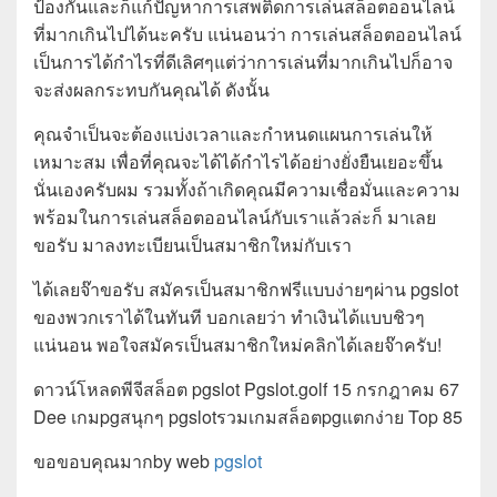
ป้องกันและก็แก้ปัญหาการเสพติดการเล่นสล็อตออนไลน์
ที่มากเกินไปได้นะครับ แน่นอนว่า การเล่นสล็อตออนไลน์
เป็นการได้กำไรที่ดีเลิศๆแต่ว่าการเล่นที่มากเกินไปก็อาจ
จะส่งผลกระทบกันคุณได้ ดังนั้น
คุณจำเป็นจะต้องแบ่งเวลาและกำหนดแผนการเล่นให้
เหมาะสม เพื่อที่คุณจะได้ได้กำไรได้อย่างยั่งยืนเยอะขึ้น
นั่นเองครับผม รวมทั้งถ้าเกิดคุณมีความเชื่อมั่นและความ
พร้อมในการเล่นสล็อตออนไลน์กับเราแล้วล่ะก็ มาเลย
ขอรับ มาลงทะเบียนเป็นสมาชิกใหม่กับเรา
ได้เลยจ๊าขอรับ สมัครเป็นสมาชิกฟรีแบบง่ายๆผ่าน pgslot
ของพวกเราได้ในทันที บอกเลยว่า ทำเงินได้แบบชิวๆ
แน่นอน พอใจสมัครเป็นสมาชิกใหม่คลิกได้เลยจ๊าครับ!
ดาวน์โหลดพีจีสล็อต pgslot Pgslot.golf 15 กรกฎาคม 67
Dee เกมpgสนุกๆ pgslotรวมเกมสล็อตpgแตกง่าย Top 85
ขอขอบคุณมากby web
pgslot