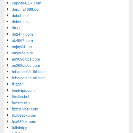
cupcake88x.com
daruma1688.com
debet slot
debet slot
dr888
du2477.com
ek4567.com
enjoy24.fun
erisauto.site
eu369clubs.com
eu369clubs.com
fcharoenkit168.com
fcharoenkit168.com
ff123th
finnivips.com
fiwdee.bet
fiwdee.win
fizz169bet.com
fox689ok.com
fox689ok.com
fullslotpg