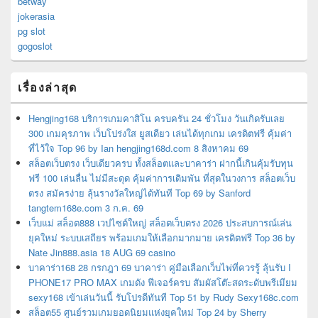
betway
jokerasia
pg slot
gogoslot
เรื่องล่าสุด
Hengjing168 บริการเกมคาสิโน ครบครัน 24 ชั่วโมง วันเกิดรับเลย
300 เกมคุรภาพ เว็บโปร่งใส ยูสเดียว เล่นได้ทุกเกม เครดิตฟรี คุ้มค่า
ที่ไว้ใจ Top 96 by Ian hengjing168d.com 8 สิงหาคม 69
สล็อตเว็บตรง เว็บเดียวครบ ทั้งสล็อตและบาคาร่า ฝากนี้เกินคุ้มรับทุน
ฟรี 100 เล่นลื่น ไม่มีสะดุด คุ้มค่าการเดิมพัน ที่สุดในวงการ สล็อตเว็บ
ตรง สมัครง่าย ลุ้นรางวัลใหญ่ได้ทันที Top 69 by Sanford
tangtem168e.com 3 ก.ค. 69
เว็บแม่ สล็อต888 เวปไซต์ใหญ่ สล็อตเว็บตรง 2026 ประสบการณ์เล่น
ยุคใหม่ ระบบเสถียร พร้อมเกมให้เลือกมากมาย เครดิตฟรี Top 36 by
Nate Jin888.asia 18 AUG 69 casino
บาคาร่า168 28 กรกฎา 69 บาคาร่า คู่มือเลือกเว็บไพ่ที่ควรรู้ ลุ้นรับ I
PHONE17 PRO MAX เกมดัง ฟีเจอร์ครบ สัมผัสโต๊ะสดระดับพรีเมียม
sexy168 เข้าเล่นวันนี้ รับโปรดีทันที Top 51 by Rudy Sexy168c.com
สล็อต55 ศูนย์รวมเกมยอดนิยมแห่งยุคใหม่ Top 24 by Sherry