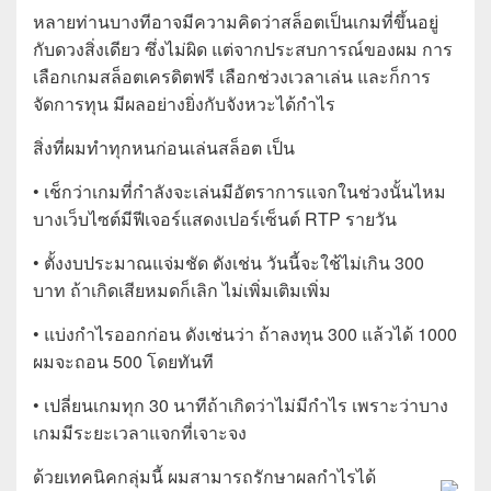
หลายท่านบางทีอาจมีความคิดว่าสล็อตเป็นเกมที่ขึ้นอยู่
กับดวงสิ่งเดียว ซึ่งไม่ผิด แต่จากประสบการณ์ของผม การ
เลือกเกมสล็อตเครดิตฟรี เลือกช่วงเวลาเล่น และก็การ
จัดการทุน มีผลอย่างยิ่งกับจังหวะได้กำไร
สิ่งที่ผมทำทุกหนก่อนเล่นสล็อต เป็น
• เช็กว่าเกมที่กำลังจะเล่นมีอัตราการแจกในช่วงนั้นไหม
บางเว็บไซต์มีฟีเจอร์แสดงเปอร์เซ็นต์ RTP รายวัน
• ตั้งงบประมาณแจ่มชัด ดังเช่น วันนี้จะใช้ไม่เกิน 300
บาท ถ้าเกิดเสียหมดก็เลิก ไม่เพิ่มเติมเพิ่ม
• แบ่งกำไรออกก่อน ดังเช่นว่า ถ้าลงทุน 300 แล้วได้ 1000
ผมจะถอน 500 โดยทันที
• เปลี่ยนเกมทุก 30 นาทีถ้าเกิดว่าไม่มีกำไร เพราะว่าบาง
เกมมีระยะเวลาแจกที่เจาะจง
ด้วยเทคนิคกลุ่มนี้ ผมสามารถรักษาผลกำไรได้