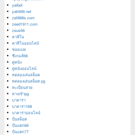
yaibet
yak699.net
zaf888s.com
zeed1911.com
zeus66
คาสิโน
คาสิโนออนไลน์
ซอยเบท
ซีเกมส์68
ดูหนัง
ดูหนังออนไลน์
ทดลองเล่นสล็อต
ทดลองเล่นสล็อต pg
ทะเบียนสวย
ทางเข้าpg
บาคาร่า
บาคาร่า168
บาคาร่าออนไลน์
ปั่นสล็อต
ปั่นแตก66
ปั่นแตก77