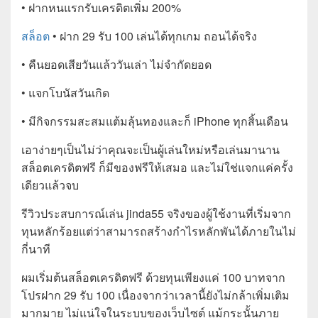
• ฝากหนแรกรับเครดิตเพิ่ม 200%
สล็อต
• ฝาก 29 รับ 100 เล่นได้ทุกเกม ถอนได้จริง
• คืนยอดเสียวันแล้ววันเล่า ไม่จำกัดยอด
• แจกโบนัสวันเกิด
• มีกิจกรรมสะสมแต้มลุ้นทองและก็ iPhone ทุกสิ้นเดือน
เอาง่ายๆเป็นไม่ว่าคุณจะเป็นผู้เล่นใหม่หรือเล่นมานาน
สล็อตเครดิตฟรี ก็มีของฟรีให้เสมอ และไม่ใช่แจกแค่ครั้ง
เดียวแล้วจบ
รีวิวประสบการณ์เล่น jinda55 จริงของผู้ใช้งานที่เริ่มจาก
ทุนหลักร้อยแต่ว่าสามารถสร้างกำไรหลักพันได้ภายในไม่
กี่นาที
ผมเริ่มต้นสล็อตเครดิตฟรี ด้วยทุนเพียงแค่ 100 บาทจาก
โปรฝาก 29 รับ 100 เนื่องจากว่าเวลานี้ยังไม่กล้าเพิ่มเติม
มากมาย ไม่แน่ใจในระบบของเว็บไซต์ แม้กระนั้นภาย