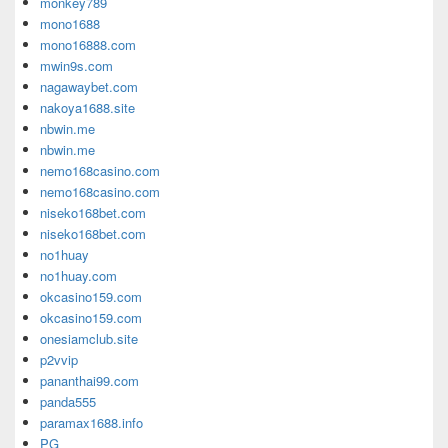
monkey789
mono1688
mono16888.com
mwin9s.com
nagawaybet.com
nakoya1688.site
nbwin.me
nbwin.me
nemo168casino.com
nemo168casino.com
niseko168bet.com
niseko168bet.com
no1huay
no1huay.com
okcasino159.com
okcasino159.com
onesiamclub.site
p2vvip
pananthai99.com
panda555
paramax1688.info
PG