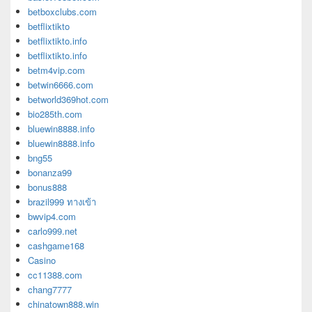
betboxclubs.com
betflixtikto
betflixtikto.info
betflixtikto.info
betm4vip.com
betwin6666.com
betworld369hot.com
bio285th.com
bluewin8888.info
bluewin8888.info
bng55
bonanza99
bonus888
brazil999 ทางเข้า
bwvip4.com
carlo999.net
cashgame168
Casino
cc11388.com
chang7777
chinatown888.win