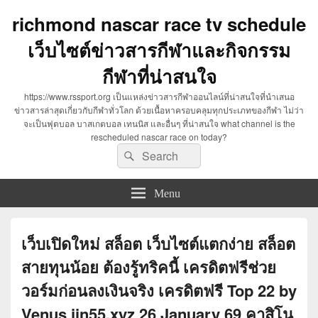
richmond nascar race tv schedule
เว็บไซต์ข่าวสารกีฬาและกิจกรรม
กีฬาที่น่าสนใจ
https://www.rssport.org เป็นแหล่งข่าวสารกีฬาออนไลน์ที่น่าสนใจที่นำเสนอ
ข่าวสารล่าสุดเกี่ยวกับกีฬาทั่วโลก ด้วยเนื้อหาครอบคลุมทุกประเภทของกีฬา ไม่ว่า
จะเป็นฟุตบอล บาสเกตบอล เทนนิส และอื่นๆ ที่น่าสนใจ what channel is the
rescheduled nascar race on today?
Search
Search
for:
Menu
เว็บเปิดใหม่ สล็อต เว็บไซต์แตกง่าย สล็อต
สายทุนน้อย ต้องรู้ทริคนี้ เครดิตฟรีช่วย
วอร์มก่อนลงเงินจริง เครดิตฟรี Top 22 by
Venus jin55.xyz 26 January 69 คาสิโน