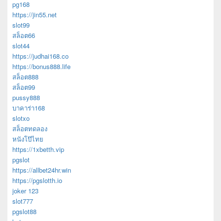
pg168
https://jin55.net
slot99
สล็อต66
slot44
https://judhai168.co
https://bonus888.life
สล็อต888
สล็อต99
pussy888
บาคาร่า168
slotxo
สล็อตทดลอง
หนังโป๊ไทย
https://1xbetth.vip
pgslot
https://allbet24hr.win
https://pgslotth.io
joker 123
slot777
pgslot88