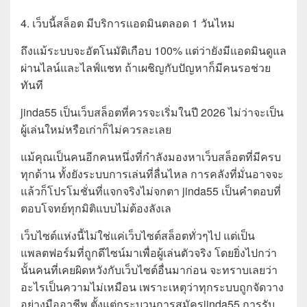
4. เว็บนี้สล็อต มีบริการแอดมินตลอด 1 วันไหม
ถึงแม้ระบบจะอัตโนมัติเกือบ 100% แต่ว่ายังมีแอดมินดูแล
ผ่านไลน์และไลฟ์แชท ถ้าเผชิญกับปัญหาก็มีคนรอช่วย
ทันที
jinda55 เป็นเว็บสล็อตที่ควรจะเริ่มในปี 2026 ไม่ว่าจะเป็น
ผู้เล่นใหม่หรือเก่าก็ไม่ควรละเลย
แม้คุณเป็นคนอีกคนหนึ่งที่กำลังมองหาเว็บสล็อตที่มีครบ
ทุกด้าน ทั้งยังระบบการเล่นที่ลื่นไหล การคลังที่มั่นอาจจะ
แล้วก็โปรโมชั่นที่แจกจริงไม่จกตา jinda55 เป็นคำตอบที่
ตอบโจทย์ทุกมิติแบบไม่ต้องลังเล
เว็บไซต์แห่งนี้ไม่ใช่แค่เว็บไซต์สล็อตทั่วๆไป แต่เป็น
แพลตฟอร์มที่ถูกดีไซน์มาเพื่อผู้เล่นตัวจริง โดยยิ่งไปกว่า
นั้นคนที่เคยผิดหวังกับเว็บไซต์อื่นมาก่อน จะทราบเลยว่า
อะไรเป็นความไม่เหมือน เพราะเหตุว่าทุกระบบถูกจัดวาง
อย่างมืออาชีพ ตั้งแต่กระบวนการสมัครjinda55 การรับ