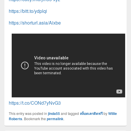
https://bitt.to/ydplqi
https://shorturl.asia/Aixbe
https://t.co/CONd7yNvG3
This entry was posted in
jinda55
and tagged
สล็อตเครดิตฟรี
by
Willie
Roberts
. Bookmark the
permalink
.