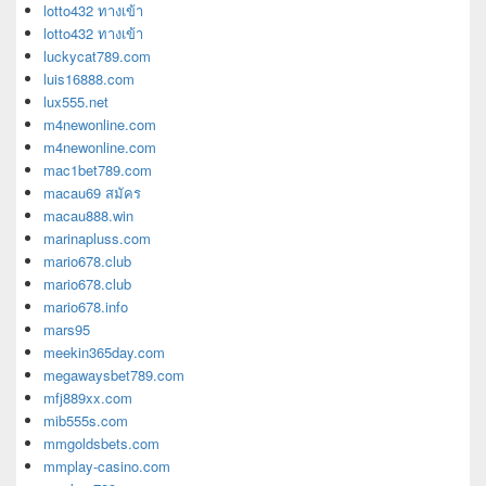
lotto432 ทางเข้า
lotto432 ทางเข้า
luckycat789.com
luis16888.com
lux555.net
m4newonline.com
m4newonline.com
mac1bet789.com
macau69 สมัคร
macau888.win
marinapluss.com
mario678.club
mario678.club
mario678.info
mars95
meekin365day.com
megawaysbet789.com
mfj889xx.com
mib555s.com
mmgoldsbets.com
mmplay-casino.com