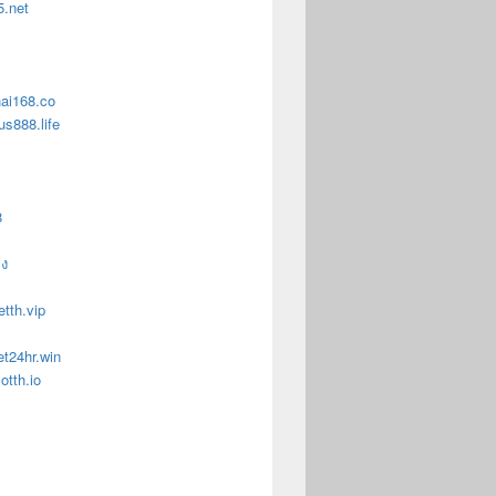
5.net
hai168.co
us888.life
8
ง
etth.vip
bet24hr.win
otth.io