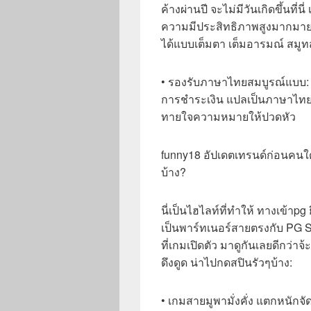
ค้างผ่านปี จะไม่มีวันเกิดขึ้นที่น
ความมีประสิทธิภาพสูงมากมาย
ได้แบบเต็มตา เต็มอารมณ์ สมูท
• รองรับภาษาไทยสมบูรณ์แบบ: ทั้
การชำระเงิน แปลเป็นภาษาไทยได้
ทายใจความหมายให้ปวดหัว
funny18 อัปเดตเทรนด์ก่อนคนใด
บ้าง?
นี่เป็นไฮไลท์ที่ทำให้ ทางเข้าp
เป็นพาร์ทเนอร์สายตรงกับ PG So
ที่เกมเปิดตัว มาดูกันเลยดีกว่า
ดึงดูด น่าไปกดสปินรัวๆบ้าง:
• เกมสายมูพามั่งคั่ง แตกหนักจั