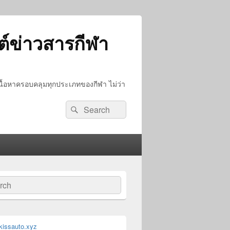
ต์ข่าวสารกีฬา
เนื้อหาครอบคลุมทุกประเภทของกีฬา ไม่ว่า
Search
Search
for:
ch
8kissauto.xyz