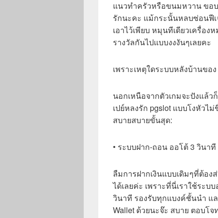
แนวทำครัวหรือขนมหวาน ขอบอกเ
รักนะคะ แม้กระนั้นหลบซ่อนฟีเ
เอาไว้เพียบ หมุนทีเดียวเครื่อง
รางวัลกันไปแบบงงงันๆเลยคะ
เพราะเหตุใดระบบหลังบ้านของ ทา
นอกเหนือจากตัวเกมจะปังแล้วก็อั
เปย์หลงรัก pgslot แบบโงหัวไม่
สบายสบายขั้นสุด:
• ระบบฝาก-ถอน ออโต้ 3 วินาที 
ลืมการฝากเงินแบบเดิมๆที่ต้องส่
ได้เลยค่ะ เพราะที่นี่เราใช้ระบ
วินาที รองรับทุกแบงค์ชั้นนำ และ
Wallet ด้วยนะจ๊ะ สบาย ตอบโจทย์วั