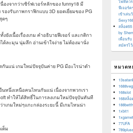
ไพ่ที่คว
ี่ เนื่องจากว่าเซิร์ฟเวอร์หลักของ funny18 มี
ฟีเจอร์ค
 รองรับภาพกราฟิกแบบ 3D ยอดเยี่ยมของ PG
เข้าเล่น
สุดๆ
Sexy16
สล็อต55
by Sher
งยังเนื้อเรื่องเกม คำอธิบายฟีเจอร์ และกติกา
เพื่อนร
ละมุน นุ่มลึก อ่านเข้าใจง่าย ไม่ต้องมานั่ง
สมัครไว้
กันแน่ เกมใหม่ปัจจุบันค่าย PG มีอะไรน่าตำ
หมวดหมู
13satan
1688ve
g ยืนหนึ่งเหนือคนไหนกันแน่ เนื่องจากพวกเรา
168slot
ft ทำให้ได้สิทธิ์ในการลงเกมใหม่ปัจจุบันทันที
168สล็อ
จ้ะว่าเกมใหม่ๆแกะกล่องระยะนี้ มีเกมไหนน่า
188bett
1xbit1
1xgame
77UFA
ดเต็ม
789plus