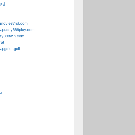
ลน์
w.movie87hd.com
w.pussy888play.com
ssy888win.com
rat
.pgslot.golf
ง