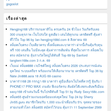
gogoslot
เรื่องล่าสุด
Hengjing168 บริการเกมคาสิโน ครบครัน 24 ชั่วโมง วันเกิดรับเลย
300 เกมคุรภาพ เว็บโปร่งใส ยูสเดียว เล่นได้ทุกเกม เครดิตฟรี คุ้มค่า
ที่ไว้ใจ Top 96 by Ian hengjing168d.com 8 สิงหาคม 69
สล็อตเว็บตรง เว็บเดียวครบ ทั้งสล็อตและบาคาร่า ฝากนี้เกินคุ้มรับทุน
ฟรี 100 เล่นลื่น ไม่มีสะดุด คุ้มค่าการเดิมพัน ที่สุดในวงการ สล็อตเว็บ
ตรง สมัครง่าย ลุ้นรางวัลใหญ่ได้ทันที Top 69 by Sanford
tangtem168e.com 3 ก.ค. 69
เว็บแม่ สล็อต888 เวปไซต์ใหญ่ สล็อตเว็บตรง 2026 ประสบการณ์เล่น
ยุคใหม่ ระบบเสถียร พร้อมเกมให้เลือกมากมาย เครดิตฟรี Top 36 by
Nate Jin888.asia 18 AUG 69 casino
บาคาร่า168 28 กรกฎา 69 บาคาร่า คู่มือเลือกเว็บไพ่ที่ควรรู้ ลุ้นรับ I
PHONE17 PRO MAX เกมดัง ฟีเจอร์ครบ สัมผัสโต๊ะสดระดับพรีเมียม
sexy168 เข้าเล่นวันนี้ รับโปรดีทันที Top 51 by Rudy Sexy168c.com
สล็อต55 ศูนย์รวมเกมยอดนิยมแห่งยุคใหม่ Top 24 by Sherry
Jin55.guru สมาชิกใหม่รับ 1,000 แนะนำเพื่อนรับ 5% จุดหมายของ
สายเกมทั่วโลก สล็อต55 สมัครไว้ก่อน คุ้มกว่า 11 September 2569