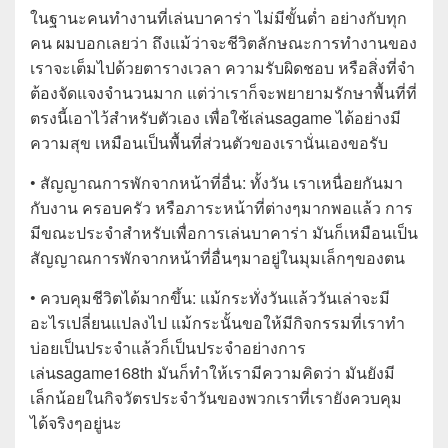
ในฐานะคนทำงานที่เล่นบาคาร่า ไม่มีขั้นต่ำ อย่างกับทุก
คน ผมบอกเลยว่า ถึงแม้ว่าจะชีวิตลักษณะการทำงานของ
เราจะเต็มไปด้วยตารางเวลา ความรับผิดชอบ หรือสิ่งที่จำ
ต้องจัดแจงจำนวนมาก แต่ว่าเราก็จะพยายามรักษาพื้นที่ที่
ตรงนี้เอาไว้สำหรับตัวเอง เพื่อใช้เล่นsagame ได้อย่างมี
ความสุข เหมือนเป็นพื้นที่ส่วนตัวของเรานั่นเองขอรับ
• สัญญาณการพักจากหน้าที่อื่น: ทั้งวัน เราเหนื่อยกันมา
กับงาน ครอบครัว หรือภาระหน้าที่ต่างๆมากพอแล้ว การ
มีขณะประจำสำหรับเพื่อการเล่นบาคาร่า มันก็เหมือนเป็น
สัญญาณการพักจากหน้าที่อื่นๆมาอยู่ในมุมเล็กๆของตน
• ควบคุมชีวิตได้มากขึ้น: แม้กระทั่งวันแล้ววันเล่าจะมี
อะไรเปลี่ยนแปลงไป แม้กระนั้นขอให้มีกิจกรรมที่เราทำ
บ่อยเป็นประจำแล้วก็เป็นประจำอย่างการ
เล่นsagame168th มันก็ทำให้เรามีความคิดว่า มันยังมี
เล็กน้อยในกิจวัตรประจำวันของพวกเราที่เรายังควบคุม
ได้จริงๆอยู่นะ