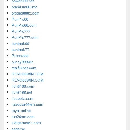
power999.net
premium66.info
proded888x.com
PunPro66
PunPro66.com
PunPro777
PunPro777.com
puntaek66
puntaek77
Pussy888
pussy888win
realflikbet.com
RENO88WIN.COM
RENO88WIN.COM
rich8188.com
rich8188.net
rizzbetx.com
rockstar66win.com
royal online
run24pro.com
s2kgamewin.com
sagame