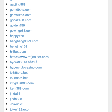
gaojing888
gem99ths.com
gem99ths.com
gobaza88.com
golden456
gowingo88.com
happy168
hengheng9899.com
hengjing168
hi6bet.com
https://www.mfj889xx.com/
hydra888 เครดิตฟรี
hyperclub-casino.com
ib888pro.bet
ib888pro.bet
infyplus888.com
item388.com
jinda55
jinda888
Joker123
joker123auto