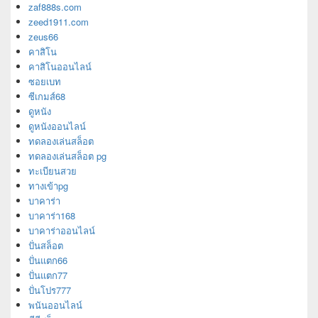
zaf888s.com
zeed1911.com
zeus66
คาสิโน
คาสิโนออนไลน์
ซอยเบท
ซีเกมส์68
ดูหนัง
ดูหนังออนไลน์
ทดลองเล่นสล็อต
ทดลองเล่นสล็อต pg
ทะเบียนสวย
ทางเข้าpg
บาคาร่า
บาคาร่า168
บาคาร่าออนไลน์
ปั่นสล็อต
ปั่นแตก66
ปั่นแตก77
ปั่นโปร777
พนันออนไลน์