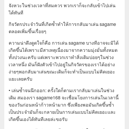
จังหวะในช่วงเวลาที่สมควร พวกเราก็จะกลับเข้าไปเล่น
ได้ทันที
กิจวัตรประจำวันที่เกิดซ้ำทำให้การกลับมาเล่น sagame
ตลอดเพิ่มขึ้นเรื่อยๆ
ความน่าดึงดูดใจก็คือ การเล่น sagame บางทีอาจจะมิได้
เกิดขึ้นได้เพราะมีสาเหตุเนื่องมาจากความมุ่งมั่นทั้งหมด
ทั้งปวงนะครับ แต่เพราะพวกเราทำสิ่งเดิมบ่อยๆในช่วง
เวลาหนึ่ง มันก็ฝังตัวเข้าไปอยู่ในกิจวัตรของเราได้อย่าง
ง่ายๆพอกลับมาเล่นขณะเดิมก็จะทำเป็นแบบไม่คิดเยอะ
แยะเลยครับ
• เล่นซ้ำจนนึกออก: ครั้งใดก็ตามเรากลับมาเล่นในช่วง
เดิม สมองเรา sagame168 จะเชื่อมโยงการเล่นในเวลานี้
ของวันก่อนหน้าก้าวหน้ามาก ซึ่งเพียงพอมันเกิดขึ้นซ้ำ
เป็นประจำมันก็จะกลายเป็นการเล่นแบบไม่คิดเยอะและ
เกิดขึ้นเองได้ทันทีเลยล่ะขอรับ