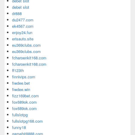
debet slot
debet slot
dr888
du2477.com
ek4567.com
enjoy24.fun
erisauto.site
eu369clubs.com
eu369clubs.com
fcharoenkit168.com
fcharoenkit168.com
ff123th
finnivips.com
fiwdee.bet
fiwdee.win
fizz169bet.com
fox689ok.com
fox689ok.com
fullslotpg
fullslotpg168.com
funny18
gamehit8888.com