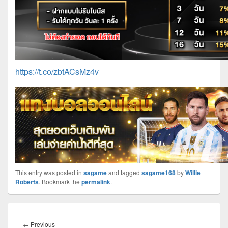
https://t.co/zbtACsMz4v
This entry was posted in
sagame
and tagged
sagame168
by
Willie
Roberts
. Bookmark the
permalink
.
แนะแนว
เรื่อง
Previous
←
Previous