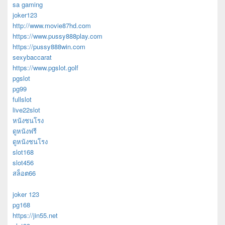
sa gaming
joker123
http://www.movie87hd.com
https://www.pussy888play.com
https://pussy888win.com
sexybaccarat
https://www.pgslot.golf
pgslot
pg99
fullslot
live22slot
หนังชนโรง
ดูหนังฟรี
ดูหนังชนโรง
slot168
slot456
สล็อต66
joker 123
pg168
https://jin55.net