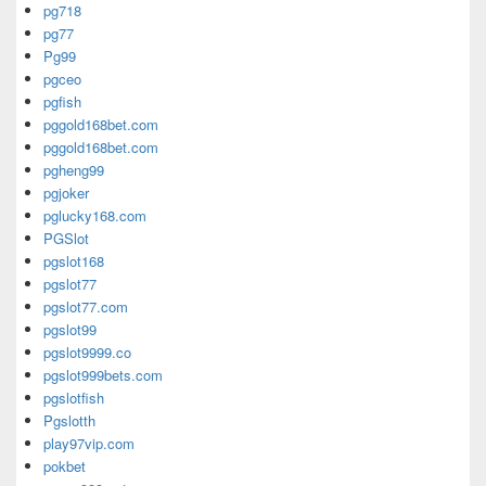
pg718
pg77
Pg99
pgceo
pgfish
pggold168bet.com
pggold168bet.com
pgheng99
pgjoker
pglucky168.com
PGSlot
pgslot168
pgslot77
pgslot77.com
pgslot99
pgslot9999.co
pgslot999bets.com
pgslotfish
Pgslotth
play97vip.com
pokbet