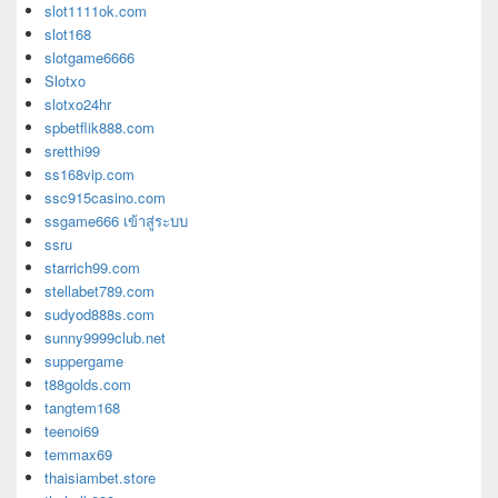
slot1111ok.com
slot168
slotgame6666
Slotxo
slotxo24hr
spbetflik888.com
sretthi99
ss168vip.com
ssc915casino.com
ssgame666 เข้าสู่ระบบ
ssru
starrich99.com
stellabet789.com
sudyod888s.com
sunny9999club.net
suppergame
t88golds.com
tangtem168
teenoi69
temmax69
thaisiambet.store