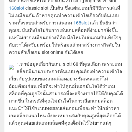
หลากหลายแบบไม่ว่าจะเป็น 3D slot ,progressive slot,
168slot
classic slot เป็นต้น ซึ่งแต่ละเกมก็มีวิธีการเล่นที่
ไม่เหมือนกัน ถ้าหากคุณทำความเข้าใจเกี่ยวกับต้นแบบ
รวมทั้งระบบสำหรับการเล่นเกม
168slot
แล้ว ยืนยันว่า
คุณจะบันเทิงใจไปกับการเล่นเกมสล็อตที่ง่ายมากยิ่งขึ้น
แน่ๆไม่ยากเหมือนอย่างที่คิด มือใหม่ก็เล่นเกมบันเทิงใจๆ
กับเราได้เตรียมพร้อมให้พร้อมแล้วมาสร้างภารกิจลับใน
ความสำเร็จเกม slot online กันได้เลย
1.หาข้อมูลเกี่ยวกับเกม slot168 ที่คุณเลือก เพราะเกม
สล็อตมีนานาประการต้นแบบ คุณต้องทำความเข้าใจ
เกี่ยวกับรูปแบบของเกมสล็อตอย่างชัดเจนและก็ไม่
อ้อมค้อมก่อน เพื่อที่จะทำให้คุณมั่นอกมั่นใจได้ว่าเกม
สล็อตที่คุณถูกใจนั้นสามารถที่จะสร้างรายได้ให้กับคุณได้
มากขึ้น ในกรณีที่คุณไม่มั่นใจในการเลือกเกมสล็อต
แนะนำให้ใช้ระบบทดสอบเล่นก่อนเพื่อจะทำให้กล่าวหา
เกมสล็อตแนวไหน ถึงจะเหมาะสมกับคุณสูงที่สุดเลือกได้
แล้วคุณค่อยเล่นเกมสล็อตที่คุณตั้งมั่นไว้ไม่ยากแน่ๆ