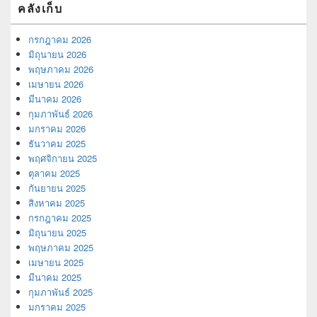
คลังเก็บ
กรกฎาคม 2026
มิถุนายน 2026
พฤษภาคม 2026
เมษายน 2026
มีนาคม 2026
กุมภาพันธ์ 2026
มกราคม 2026
ธันวาคม 2025
พฤศจิกายน 2025
ตุลาคม 2025
กันยายน 2025
สิงหาคม 2025
กรกฎาคม 2025
มิถุนายน 2025
พฤษภาคม 2025
เมษายน 2025
มีนาคม 2025
กุมภาพันธ์ 2025
มกราคม 2025