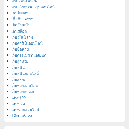
หวยออนไลน์24
หวยเวียดนาม vip ออนไลน์
เกมยิงปลา
เซ็กซี่บาคาร่า
เปิดเว็บพนัน
เล่นสล็อต
เว็บ มันนี่ เกม
เว็บคาสิโนออนไลน์
เว็บซื้อหวย
เว็บตรงไม่ผ่านเอเย่นต์
เว็บถูกหวย
เว็บพนัน
เว็บพนันออนไลน์
เว็บสล็อต
เว็บหวยออนไลน์
เว็บหวยฮานอย
เศรษฐี99
แทงบอล
แทงหวยออนไลน์
โจ๊กเกอร์123