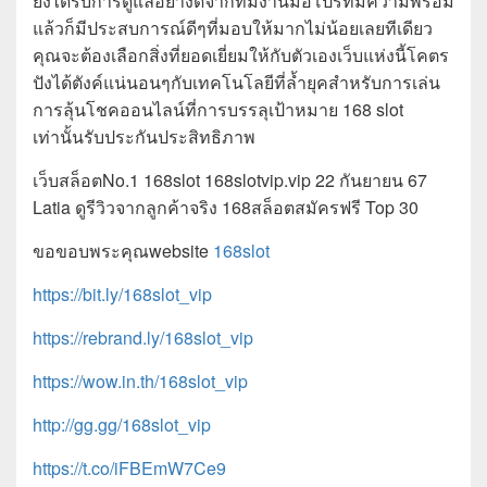
ยังได้รับการดูแลอย่างดีจากทีมงานมือโปรที่มีความพร้อม
แล้วก็มีประสบการณ์ดีๆที่มอบให้มากไม่น้อยเลยทีเดียว
คุณจะต้องเลือกสิ่งที่ยอดเยี่ยมให้กับตัวเองเว็บแห่งนี้โคตร
ปังได้ตังค์แน่นอนๆกับเทคโนโลยีที่ล้ำยุคสำหรับการเล่น
การลุ้นโชคออนไลน์ที่การบรรลุเป้าหมาย 168 slot
เท่านั้นรับประกันประสิทธิภาพ
เว็บสล็อตNo.1 168slot 168slotvip.vip 22 กันยายน 67
Latia ดูรีวิวจากลูกค้าจริง 168สล็อตสมัครฟรี Top 30
ขอขอบพระคุณwebsite
168slot
https://bit.ly/168slot_vip
https://rebrand.ly/168slot_vip
https://wow.in.th/168slot_vip
http://gg.gg/168slot_vip
https://t.co/iFBEmW7Ce9