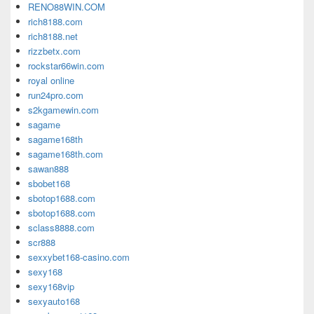
RENO88WIN.COM
rich8188.com
rich8188.net
rizzbetx.com
rockstar66win.com
royal online
run24pro.com
s2kgamewin.com
sagame
sagame168th
sagame168th.com
sawan888
sbobet168
sbotop1688.com
sbotop1688.com
sclass8888.com
scr888
sexxybet168-casino.com
sexy168
sexy168vip
sexyauto168