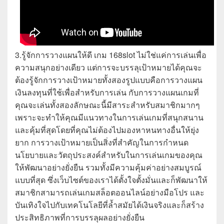
3.รู้จักการวางแผนให้ดี เกม 168slot ไม่ใช่แค่การเล่นเพื่อ
ความสนุกอย่างเดียว แต่การจะบรรลุเป้าหมายได้คุณจะ
ต้องรู้จักการวางเป้าหมายทั้งสองรูปแบบคือการวางแผน
เงินลงทุนที่ใช้เพื่อสำหรับการเล่น กับการวางแผนเกมที่
คุณจะเล่นทั้งสองลักษณะนี้มีสาระสำหรับสมาชิกมากๆ
เพราะจะทำให้คุณมีแนวทางในการเล่นเกมที่สนุกสนาน
และคุ้มที่สุดโดยที่คุณไม่ต้องไปมองหาหนทางอื่นให้ยุ่ง
ยาก การวางเป้าหมายเป็นสิ่งที่สำคัญในการกำหนด
นโยบายและวัตถุประสงค์สำหรับในการเล่นเกมของคุณ
ให้พัฒนาอย่างยั่งยืน รวมทั้งมีความคุ้มค่าอย่างสมบูรณ์
แบบที่สุด ซึ่งเว็บไซต์ของเราได้ตั้งใจตั้งมั่นและก็พัฒนาให้
สมาชิกสามารถเล่นเกมสล็อตออนไลน์อย่างมือโปร และ
บันเทิงใจไปกับเทคโนโลยีที่ล้ำสมัยได้เงินจริงและก็สร้าง
ประสิทธิภาพที่การบรรลุผลอย่างยั่งยืน