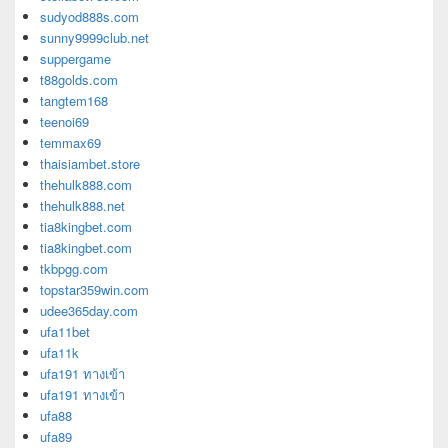
sudyod888s.com
sunny9999club.net
suppergame
t88golds.com
tangtem168
teenoi69
temmax69
thaisiambet.store
thehulk888.com
thehulk888.net
tia8kingbet.com
tia8kingbet.com
tkbpgg.com
topstar359win.com
udee365day.com
ufa11bet
ufa11k
ufa191 ทางเข้า
ufa191 ทางเข้า
ufa88
ufa89