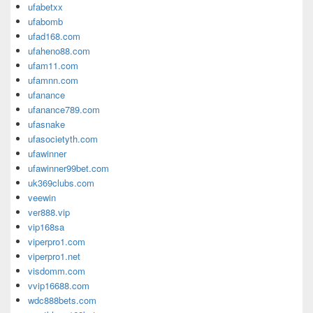
ufabetxx
ufabomb
ufad168.com
ufaheno88.com
ufam11.com
ufamnn.com
ufanance
ufanance789.com
ufasnake
ufasocietyth.com
ufawinner
ufawinner99bet.com
uk369clubs.com
veewin
ver888.vip
vip168sa
viperpro1.com
viperpro1.net
visdomm.com
vvip16688.com
wdc888bets.com