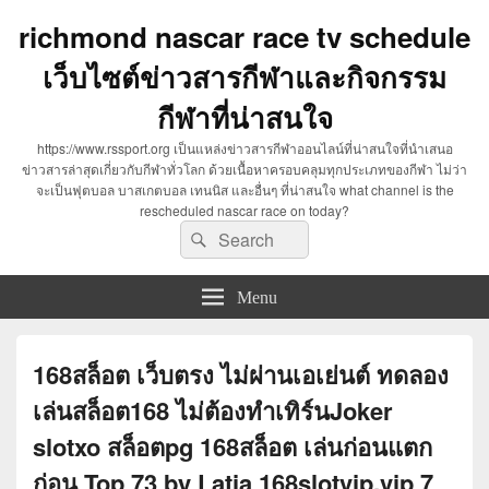
richmond nascar race tv schedule
เว็บไซต์ข่าวสารกีฬาและกิจกรรม
กีฬาที่น่าสนใจ
https://www.rssport.org เป็นแหล่งข่าวสารกีฬาออนไลน์ที่น่าสนใจที่นำเสนอ
ข่าวสารล่าสุดเกี่ยวกับกีฬาทั่วโลก ด้วยเนื้อหาครอบคลุมทุกประเภทของกีฬา ไม่ว่า
จะเป็นฟุตบอล บาสเกตบอล เทนนิส และอื่นๆ ที่น่าสนใจ what channel is the
rescheduled nascar race on today?
Search
Search
for:
Menu
168สล็อต เว็บตรง ไม่ผ่านเอเย่นต์ ทดลอง
เล่นสล็อต168 ไม่ต้องทำเทิร์นJoker
slotxo สล็อตpg 168สล็อต เล่นก่อนแตก
ก่อน Top 73 by Latia 168slotvip.vip 7