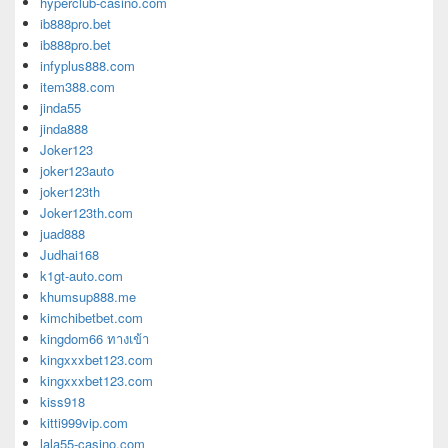
hyperclub-casino.com
ib888pro.bet
ib888pro.bet
infyplus888.com
item388.com
jinda55
jinda888
Joker123
joker123auto
joker123th
Joker123th.com
juad888
Judhai168
k1gt-auto.com
khumsup888.me
kimchibetbet.com
kingdom66 ทางเข้า
kingxxxbet123.com
kingxxxbet123.com
kiss918
kitti999vip.com
lala55-casino.com