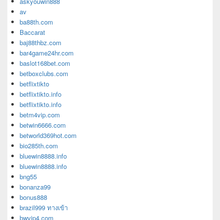
askyouwin888
av
ba88th.com
Baccarat
baj88thbz.com
bar4game24hr.com
baslot168bet.com
betboxclubs.com
betflixtikto
betflixtikto.info
betflixtikto.info
betm4vip.com
betwin6666.com
betworld369hot.com
bio285th.com
bluewin8888.info
bluewin8888.info
bng55
bonanza99
bonus888
brazil999 ทางเข้า
bwvip4.com