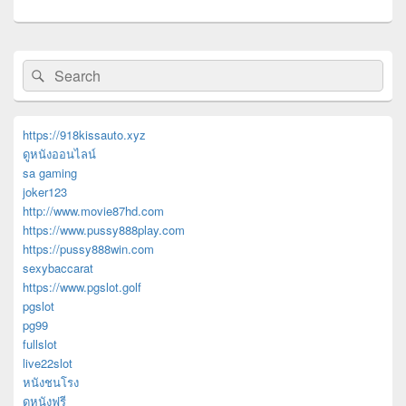
Primary
Search
Search
Sidebar
for:
Widget
Area
https://918kissauto.xyz
ดูหนังออนไลน์
sa gaming
joker123
http://www.movie87hd.com
https://www.pussy888play.com
https://pussy888win.com
sexybaccarat
https://www.pgslot.golf
pgslot
pg99
fullslot
live22slot
หนังชนโรง
ดูหนังฟรี