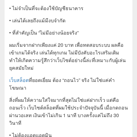
• ไม่จำเป็นที่จะต้องใช้บัญชีธนาคาร
• เล่นได้เลยถึงแม้มีงบจำกัด
• ที่สำคัญเป็น “ไม่มีอย่างน้อยจริง”
ผมเริ่มจากฝากเพียงแค่ 20 บาท เพื่อทดสอบระบบ ผลคือ
เข้าเกมได้จริง เล่นได้ทุกเกม ไม่มีบังคับอะไรเสริมเติม
ทำให้เกิดความรู้สึกว่าเว็บไซต์อย่างนี้ล่ะที่เหมาะกับผู้เล่น
ยุคสมัยใหม่
เว็บสล็อต
ที่ยอดเยี่ยม ต้อง “ถอนไว” จริง ไม่ใช่แค่คำ
โฆษณา
สิ่งที่ผมให้ความใส่ใจมากที่สุดไม่ใช่แค่ฝากเร็ว แต่คือ
ถอนเร็ว เว็บไซต์สล็อตที่ผมใช้ประจำปัจจุบันนี้ เมื่อกดถอน
ผ่านวอเลท เงินเข้าไม่เกิน 1 นาที บางครั้งแค่ไม่ถึง 30
วินาที
• ไม่ต้องแอดแอดมิน