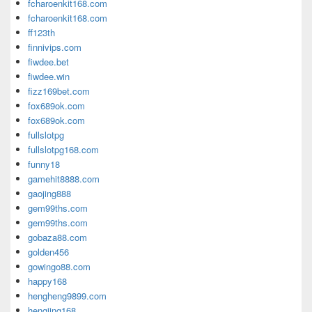
fcharoenkit168.com
fcharoenkit168.com
ff123th
finnivips.com
fiwdee.bet
fiwdee.win
fizz169bet.com
fox689ok.com
fox689ok.com
fullslotpg
fullslotpg168.com
funny18
gamehit8888.com
gaojing888
gem99ths.com
gem99ths.com
gobaza88.com
golden456
gowingo88.com
happy168
hengheng9899.com
hengjing168