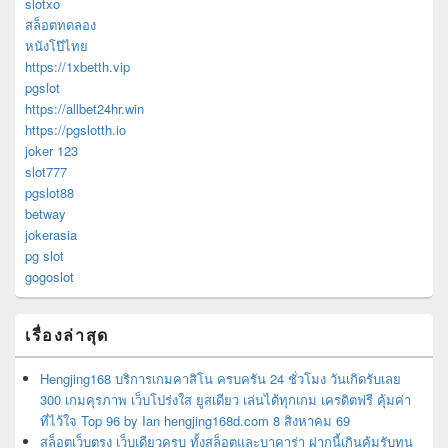
slotxo
สล็อตทดลอง
หนังโป๊ไทย
https://1xbetth.vip
pgslot
https://allbet24hr.win
https://pgslotth.io
joker 123
slot777
pgslot88
betway
jokerasia
pg slot
gogoslot
เรื่องล่าสุด
Hengjing168 บริการเกมคาสิโน ครบครัน 24 ชั่วโมง วันเกิดรับเลย
300 เกมคุรภาพ เว็บโปร่งใส ยูสเดียว เล่นได้ทุกเกม เครดิตฟรี คุ้มค่า
ที่ไว้ใจ Top 96 by Ian hengjing168d.com 8 สิงหาคม 69
สล็อตเว็บตรง เว็บเดียวครบ ทั้งสล็อตและบาคาร่า ฝากนี้เกินคุ้มรับทุน