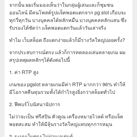
จากนั้น ผมเริ่มมองเห็นว่าในกลุ่มผู้เล่นและก็ชุมชน
ออนไลน์ มีคนโพสต์รูปแจ็คพอตแตกจาก pg slot เกือบจะ
ทุกวี่ทุกวัน บางบุคคลได้หลักหมื่น บางบุคคลหลักแสน ซึ่ง
รับรองได้ชัดว่า แจ็คพอตแตกวันแล้ววันเล่าจริง
ทำไม เว็บสล็อต ถึงแตกง่ายแล้วก็มีรางวัลใหญ่บ่อยครั้ง?
จากประสบการณ์ตรง แล้วก็การทดลองเล่นหลายเกม ผม
สรุปเหตุผลหลักๆได้ดังต่อไปนี้
1. ค่า RTP สูง
เกมของ pgslot หลายเกมมีค่า RTP มากกว่า 96% ทำให้
มีโอกาสคืนทุนรวมทั้งได้กำไรสูงยิ่งกว่าสล็อตทั่วไป
2. ฟีพบร์โบนัสนานัปการ
ไม่ว่าจะเป็น ฟรีสปิน ตัวคูณ เครื่องหมายไวลด์ หรือแจ็ค
พอตสะสม ทำให้มีลุ้นรางวัลใหญ่แทบทุกการหมุน
3. ระบบเว็บตรง ไม่ผ่านเอเย่นต์