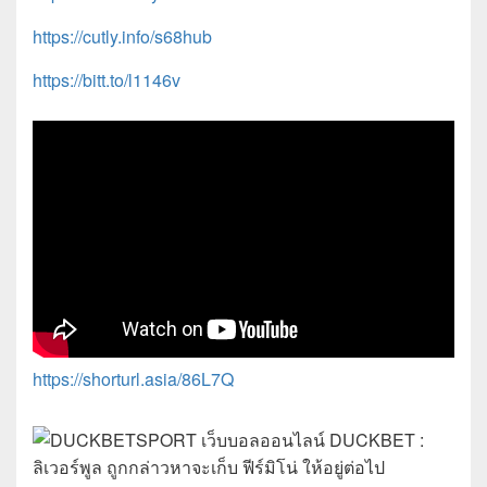
https://cutly.info/s68hub
https://bitt.to/l1146v
https://shorturl.asia/86L7Q