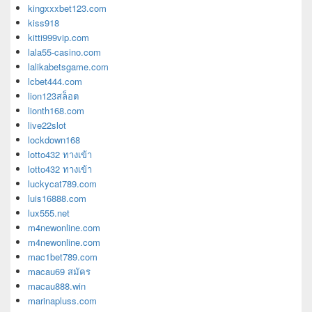
kingxxxbet123.com
kiss918
kitti999vip.com
lala55-casino.com
lalikabetsgame.com
lcbet444.com
lion123สล็อต
lionth168.com
live22slot
lockdown168
lotto432 ทางเข้า
lotto432 ทางเข้า
luckycat789.com
luis16888.com
lux555.net
m4newonline.com
m4newonline.com
mac1bet789.com
macau69 สมัคร
macau888.win
marinapluss.com