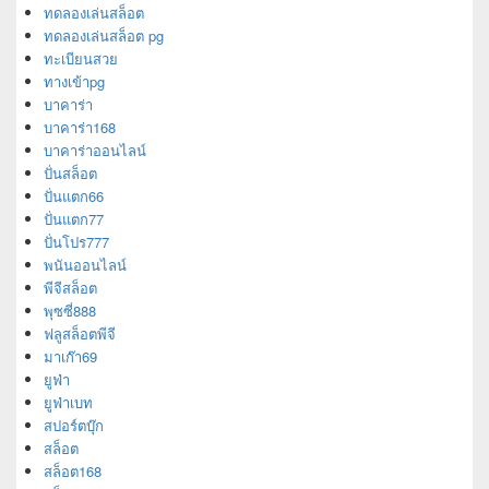
ทดลองเล่นสล็อต
ทดลองเล่นสล็อต pg
ทะเบียนสวย
ทางเข้าpg
บาคาร่า
บาคาร่า168
บาคาร่าออนไลน์
ปั่นสล็อต
ปั่นแตก66
ปั่นแตก77
ปั่นโปร777
พนันออนไลน์
พีจีสล็อต
พุซซี่888
ฟลูสล็อตพีจี
มาเก๊า69
ยูฟ่า
ยูฟ่าเบท
สปอร์ตบุ๊ก
สล็อต
สล็อต168