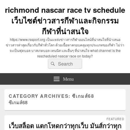
richmond nascar race tv schedule
เว็บไซต์ข่าวสารกีฬาและกิจกรรม
กีฬาที่น่าสนใจ
https://www.rssport.org เป็นแหล่งข่าวสารกีฬาออนไลน์ที่น่าสนใจที่นำเสนอ
ข่าวสารล่าสุดเกี่ยวกับกีฬาทั่วโลก ด้วยเนื้อหาครอบคลุมทุกประเภทของกีฬา ไม่ว่า
จะเป็นฟุตบอล บาสเกตบอล เทนนิส และอื่นๆ ที่น่าสนใจ what channel is the
rescheduled nascar race on today?
Search
Search
for:
Menu
CATEGORY ARCHIVES:
ซีเกมส์68
ซีเกมส์68
FEATURED
เว็บสล็อต แตกโหดกว่าทุกเว็บ มันส์กว่าทุก