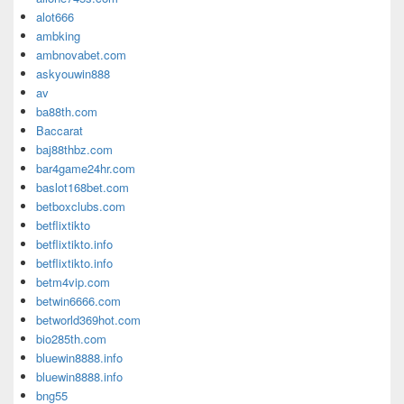
alot666
ambking
ambnovabet.com
askyouwin888
av
ba88th.com
Baccarat
baj88thbz.com
bar4game24hr.com
baslot168bet.com
betboxclubs.com
betflixtikto
betflixtikto.info
betflixtikto.info
betm4vip.com
betwin6666.com
betworld369hot.com
bio285th.com
bluewin8888.info
bluewin8888.info
bng55