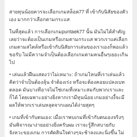
สายทุนน้อยควรจะเลือกเกมสล็อต77 ที่ เข้ากับนิสัยของตัว
เอง มากกว่าเลือกตามกระแส
ในที่สุดแล้ว การเลือกเกมpuntaek77 นั้น มันไม่ได้สำคัญ
เลยว่าจะต้องเป็นเกมหรือเกมตามกระแส พวกเราแค่เลือก
เกมตามสไตล์หรือเข้ากับนิสัยการเล่นของเราเองก็พอแล้ว
ขอรับ ไม่มีความจำเป็นต้องเลือกเกมตามคนอื่นๆเยอะเกิน
ไป
• เล่นแล้วฝืนแสดงว่าไม่เหมาะ: ถ้าเกมไหนที่เราเล่นแล้ว
คิดว่าจำเป็นต้องลุ้น จำต้องเร่ง หรือจะต้องคอยแปลงเบท
ตลอด มันบางทีอาจไม่ใช่เกมที่เหมาะสมกับพวกเราและ
ก็ได้ โดยเฉพาะอย่างยิ่งหากเรามีทุนน้อย เกมอย่างงี้จะมี
ผลให้พวกเราเล่นหลุดจากแผนได้ง่ายสุดๆ
• เกมที่เข้ากับตนเอง: เมื่อเราพบเกมที่เข้ากับตนเองจริงๆ
มันพิจารณาง่ายอย่างยิ่งครับผม เราจะรู้สึกสบายกับ
จังหวะของเกม การตัดสินใจต่างๆจะช้าลงและนิ่งขึ้น ไม่