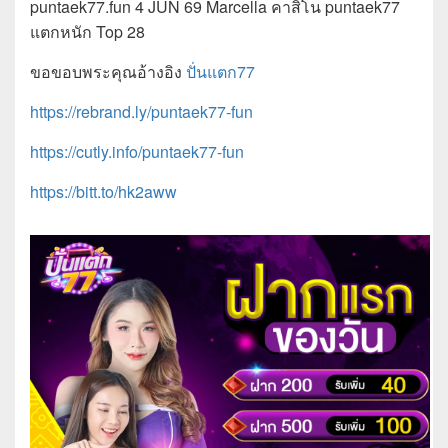
puntaek77.fun 4 JUN 69 Marcella คาสิโน puntaek77
แตกหนัก Top 28
ขอขอบพระคุณอ้างอิง
ปั่นแตก77
https://rebrand.ly/puntaek77-fun
https://cutly.info/puntaek77-fun
https://bitt.to/hk2aww