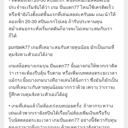
ประจำจะเริ่มจับได้ว่า เกม ปั่นแตก77 ไหนใช้เครดิตเร็ว
หรือช้ายังไงตั้งแต่ขั้นแรกที่เล่นเลยล่ะครับผม แนะนำให้
ลองเช็ก 20-30 สปินแรกไปเลย ถ้ารับประทานทุน
สม่ำเสมอกระทั่งเริ่มกดดันก็อาจจะไม่เหมาะสมกับเรา
ก็ได้
puntaek77 เกมที่เหมาะสมกับสายทุนน้อย มักเป็นเกมที่
คุมจังหวะตัวเองได้ง่าย
เกมสล็อตบางเกมบน ปั่นแตก77 นั้นอาจก่อให้พวกเราคิด
ว่า เราจะต้องรีบลุ้น รีบตาม หรือเพิ่มเบทตลอดระยะเวลา
แม้กระนั้นบางเกมบางทีอาจเล่นได้นิ่งกว่า ซึ่งมันก็มักเป็น
เกมที่เหมาะกับสายทุนน้อยมากกว่าด้วย เพราะว่าเราจะ
รู้สึกควบคุมจังหวะตัวเองได้อยู่
• เกมที่เล่นแล้วไม่ต้องเร่งเบทบ่อยครั้ง: ถ้าหากระหว่าง
เล่นแล้วพวกเรายังสปินได้เรื่อยไม่ต้องเพิ่มเงินหรือรีบ
โบนัสตลอดระยะเวลา เกมปั่นแตก77 อย่างนี้จัดว่ากับทุน
ของเรามากยิ่งกว่าแน่นอน ด้วยเหตุว่าเรายังสามารถ