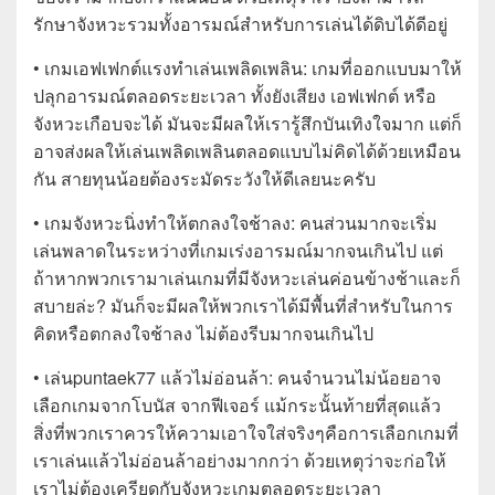
รักษาจังหวะรวมทั้งอารมณ์สำหรับการเล่นได้ดิบได้ดีอยู่
• เกมเอฟเฟกต์แรงทำเล่นเพลิดเพลิน: เกมที่ออกแบบมาให้
ปลุกอารมณ์ตลอดระยะเวลา ทั้งยังเสียง เอฟเฟกต์ หรือ
จังหวะเกือบจะได้ มันจะมีผลให้เรารู้สึกบันเทิงใจมาก แต่ก็
อาจส่งผลให้เล่นเพลิดเพลินตลอดแบบไม่คิดได้ด้วยเหมือน
กัน สายทุนน้อยต้องระมัดระวังให้ดีเลยนะครับ
• เกมจังหวะนิ่งทำให้ตกลงใจช้าลง: คนส่วนมากจะเริ่ม
เล่นพลาดในระหว่างที่เกมเร่งอารมณ์มากจนเกินไป แต่
ถ้าหากพวกเรามาเล่นเกมที่มีจังหวะเล่นค่อนข้างช้าและก็
สบายล่ะ? มันก็จะมีผลให้พวกเราได้มีพื้นที่สำหรับในการ
คิดหรือตกลงใจช้าลง ไม่ต้องรีบมากจนเกินไป
• เล่นpuntaek77 แล้วไม่อ่อนล้า: คนจำนวนไม่น้อยอาจ
เลือกเกมจากโบนัส จากฟีเจอร์ แม้กระนั้นท้ายที่สุดแล้ว
สิ่งที่พวกเราควรให้ความเอาใจใส่จริงๆคือการเลือกเกมที่
เราเล่นแล้วไม่อ่อนล้าอย่างมากกว่า ด้วยเหตุว่าจะก่อให้
เราไม่ต้องเครียดกับจังหวะเกมตลอดระยะเวลา