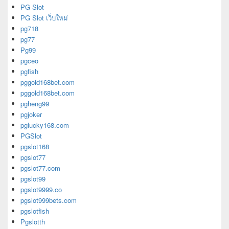
PG Slot
PG Slot เว็บใหม่
pg718
pg77
Pg99
pgceo
pgfish
pggold168bet.com
pggold168bet.com
pgheng99
pgjoker
pglucky168.com
PGSlot
pgslot168
pgslot77
pgslot77.com
pgslot99
pgslot9999.co
pgslot999bets.com
pgslotfish
Pgslotth