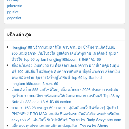
jokerasia
pg slot
gogoslot
เรื่องล่าสุด
Hengjing168 บริการเกมคาสิโน ครบครัน 24 ชั่วโมง วันเกิดรับเลย
300 เกมคุรภาพ เว็บโปร่งใส ยูสเดียว เล่นได้ทุกเกม เครดิตฟรี คุ้มค่า
ที่ไว้ใจ Top 96 by Ian hengjing168d.com 8 สิงหาคม 69
สล็อตเว็บตรง เว็บเดียวครบ ทั้งสล็อตและบาคาร่า ฝากนี้เกินคุ้มรับทุน
ฟรี 100 เล่นลื่น ไม่มีสะดุด คุ้มค่าการเดิมพัน ที่สุดในวงการ สล็อตเว็บ
ตรง สมัครง่าย ลุ้นรางวัลใหญ่ได้ทันที Top 69 by Sanford
tangtem168e.com 3 ก.ค. 69
เว็บแม่ สล็อต888 เวปไซต์ใหญ่ สล็อตเว็บตรง 2026 ประสบการณ์เล่น
ยุคใหม่ ระบบเสถียร พร้อมเกมให้เลือกมากมาย เครดิตฟรี Top 36 by
Nate Jin888.asia 18 AUG 69 casino
บาคาร่า168 28 กรกฎา 69 บาคาร่า คู่มือเลือกเว็บไพ่ที่ควรรู้ ลุ้นรับ I
PHONE17 PRO MAX เกมดัง ฟีเจอร์ครบ สัมผัสโต๊ะสดระดับพรีเมียม
sexy168 เข้าเล่นวันนี้ รับโปรดีทันที Top 51 by Rudy Sexy168c.com
สล็อต55 ศูนย์รวมเกมยอดนิยมแห่งยุคใหม่ Top 24 by Sherry