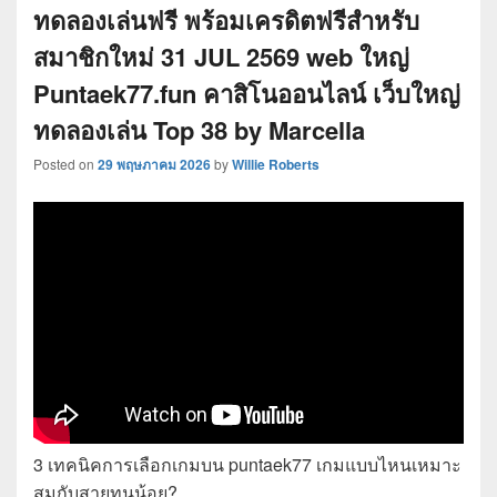
ทดลองเล่นฟรี พร้อมเครดิตฟรีสำหรับ
สมาชิกใหม่ 31 JUL 2569 web ใหญ่
Puntaek77.fun คาสิโนออนไลน์ เว็บใหญ่
ทดลองเล่น Top 38 by Marcella
Posted on
29 พฤษภาคม 2026
by
Willie Roberts
3 เทคนิคการเลือกเกมบน puntaek77 เกมแบบไหนเหมาะ
สมกับสายทุนน้อย?