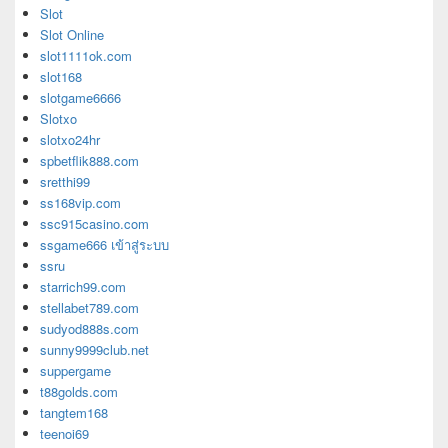
Slot
Slot Online
slot1111ok.com
slot168
slotgame6666
Slotxo
slotxo24hr
spbetflik888.com
sretthi99
ss168vip.com
ssc915casino.com
ssgame666 เข้าสู่ระบบ
ssru
starrich99.com
stellabet789.com
sudyod888s.com
sunny9999club.net
suppergame
t88golds.com
tangtem168
teenoi69