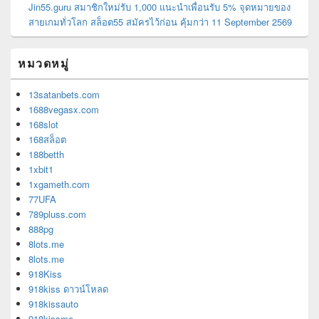
Jin55.guru สมาชิกใหม่รับ 1,000 แนะนำเพื่อนรับ 5% จุดหมายของ
สายเกมทั่วโลก สล็อต55 สมัครไว้ก่อน คุ้มกว่า 11 September 2569
หมวดหมู่
13satanbets.com
1688vegasx.com
168slot
168สล็อต
188betth
1xbit1
1xgameth.com
77UFA
789pluss.com
888pg
8lots.me
8lots.me
918Kiss
918kiss ดาวน์โหลด
918kissauto
918kissme