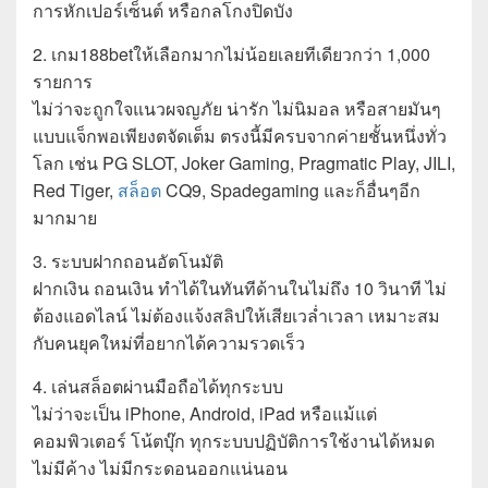
การหักเปอร์เซ็นต์ หรือกลโกงปิดบัง
2. เกม188betให้เลือกมากไม่น้อยเลยทีเดียวกว่า 1,000
รายการ
ไม่ว่าจะถูกใจแนวผจญภัย น่ารัก ไม่นิมอล หรือสายมันๆ
แบบแจ็กพอเพียงตจัดเต็ม ตรงนี้มีครบจากค่ายชั้นหนึ่งทั่ว
โลก เช่น PG SLOT, Joker Gaming, Pragmatic Play, JILI,
Red Tiger,
สล็อต
CQ9, Spadegaming และก็อื่นๆอีก
มากมาย
3. ระบบฝากถอนอัตโนมัติ
ฝากเงิน ถอนเงิน ทำได้ในทันทีด้านในไม่ถึง 10 วินาที ไม่
ต้องแอดไลน์ ไม่ต้องแจ้งสลิปให้เสียเวล่ำเวลา เหมาะสม
กับคนยุคใหม่ที่อยากได้ความรวดเร็ว
4. เล่นสล็อตผ่านมือถือได้ทุกระบบ
ไม่ว่าจะเป็น iPhone, Android, iPad หรือแม้แต่
คอมพิวเตอร์ โน้ตบุ๊ก ทุกระบบปฏิบัติการใช้งานได้หมด
ไม่มีค้าง ไม่มีกระดอนออกแน่นอน