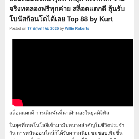
จริงทดลองฟรีทุกค่าย สล็อตแตกดี ลุ้นรับ
โบนัสก้อนโตได้เลย Top 88 by Kurt
Posted on
17 พฤษภาคม 2025
by
Willie Roberts
สล็อตแตกดี การเดิมพันที่น่าเฝ้ามองในยุคดิจิทัล
ในยุคที่เทคโนโลยีเข้ามามีบทบาทสำคัญในชีวิตประจำ
วัน การพนันออนไลน์ก็ได้รับความนิยมชมชอบเพิ่มขึ้น