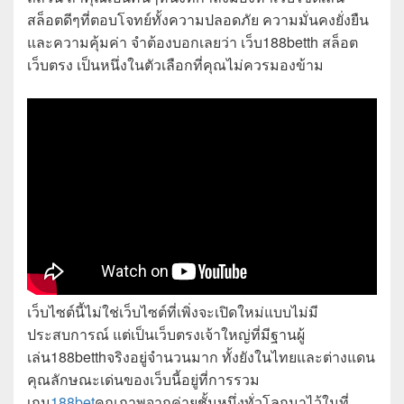
สล็อตดีๆที่ตอบโจทย์ทั้งความปลอดภัย ความมั่นคงยั่งยืน
และความคุ้มค่า จำต้องบอกเลยว่า เว็บ188betth สล็อต
เว็บตรง เป็นหนึ่งในตัวเลือกที่คุณไม่ควรมองข้าม
เว็บไซต์นี้ไม่ใช่เว็บไซต์ที่เพิ่งจะเปิดใหม่แบบไม่มี
ประสบการณ์ แต่เป็นเว็บตรงเจ้าใหญ่ที่มีฐานผู้
เล่น188betthจริงอยู่จำนวนมาก ทั้งยังในไทยและต่างแดน
คุณลักษณะเด่นของเว็บนี้อยู่ที่การรวม
เกม
188bet
คุณภาพจากค่ายชั้นหนึ่งทั่วโลกมาไว้ในที่