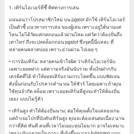
1. เทิร์นโอเวอร์ที่ชี้ ทิศทางการเล่น
แน่นอนว่าโปรสมาชิกใหม่ บน pgslot มักใช้ เทิร์นโอเวอร์
เป็นตัวชี้ แนวทางการเล่น ของผู้เล่น เพราะอยู่ได้นานแค่
ไหน ไม่ได้วัดแค่กดถอนแล้วผ่านไหม แต่วัดว่าต้องปั่นถึง
เท่าไหร่ ถึงจะปลดล็อกถอน pgslot ซึ่งจุดนี้นี่แหละ ที่
หลายคนพลาดบ่อย เพราะอ่านผ่าน ไปเฉย ๆ
• การนับเทิร์น: หลายคนเข้าใจผิด ว่าเทิร์นโอเวอร์นับ
เฉพาะยอดฝาก แต่ความจริงมันนับรวม ทั้งเงินฝากกับ
เครดิตที่ได้ ทำให้ยอดเทิร์นรวมกระโดดขึ้น แบบชัดเจน
ดังนั้นก่อนรับโปรควรคำนวณ ให้ชัวร์ โดยเฉพาะถ้าคุณ
ใช้ทุนจำกัด สล็อต เพราะยอดเทิร์นที่สูงจะทำให้ต้องปั่น
เยอะ แบบไม่รู้ตัว
• เทิร์นสูง ทำให้ต้องปั่นนาน: ต่อให้คุณตั้งใจแค่ลองเกม
แต่ถ้าเจอโปรที่บังคับเทิร์นสูง คุณจะต้องเล่นต่อเนื่อง นาน
กว่าที่คิด ทันที คนที่เวลาไม่เยอะทุนไม่มาก อาจไม่เหมาะ
เพราะมันกลายเป็นภาระ ที่เด้งขึ้นมาเอง fullslotpg แบบ