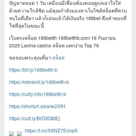
ปัญหาตลอด 1 วัน เสมือนมีเพื่อนพ้องคอยดูแลเอาใจใส่
ด้วยความใกล้ชิด แม้คุณกำลังมองหาเว็บไซต์สล็อตที่ครบ
จบในที่เดียว แล้วก็เล่นแล้วได้เงินจริง 188bet คือคำตอบที่
ใช่ที่สุดในขณะนี้
เว็บตรงสล็อต 188betth 188betthb.com 16 กันยายน
2025 Lavina casino สล็อต แตกง่าย Top 76
ขอขอบพระคุณที่มา
สล็อต
https://bit.ly/188betth-b
https://rebrand.ly/188betth-b
https://cutly.info/188betth-b
https://shorturl.asia/w2XfH
https://cutt.ly/BrDXQMEj
https://t.co/X6NZ7EovpX