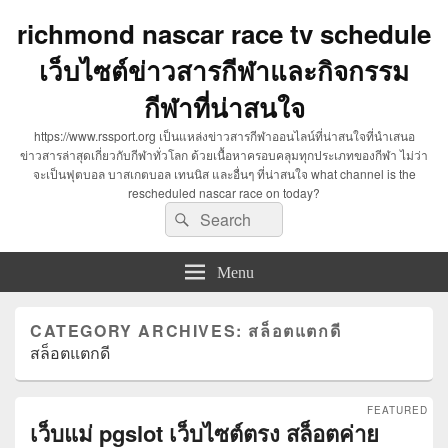
richmond nascar race tv schedule
เว็บไซต์ข่าวสารกีฬาและกิจกรรม
กีฬาที่น่าสนใจ
https://www.rssport.org เป็นแหล่งข่าวสารกีฬาออนไลน์ที่น่าสนใจที่นำเสนอ
ข่าวสารล่าสุดเกี่ยวกับกีฬาทั่วโลก ด้วยเนื้อหาครอบคลุมทุกประเภทของกีฬา ไม่ว่า
จะเป็นฟุตบอล บาสเกตบอล เทนนิส และอื่นๆ ที่น่าสนใจ what channel is the
rescheduled nascar race on today?
Search
Search
for:
Menu
CATEGORY ARCHIVES:
สล็อตแตกดี
สล็อตแตกดี
FEATURED
เว็บแม่ pgslot เว็บไซต์ตรง สล็อตค่าย