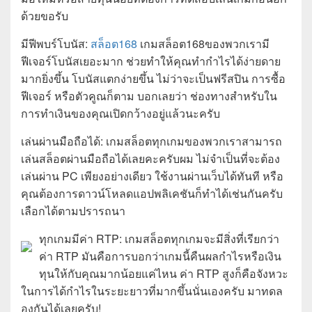
ด้วยขอรับ
มีฟีพบร์โบนัส:
สล็อต168
เกมสล็อต168ของพวกเรามี
ฟีเจอร์โบนัสเยอะมาก ช่วยทำให้คุณทำกำไรได้ง่ายดาย
มากยิ่งขึ้น โบนัสแตกง่ายขึ้น ไม่ว่าจะเป็นฟรีสปิน การซื้อ
ฟีเจอร์ หรือตัวคูณก็ตาม บอกเลยว่า ช่องทางสำหรับใน
การทำเงินของคุณเปิดกว้างอยู่แล้วนะครับ
เล่นผ่านมือถือได้: เกมสล็อตทุกเกมของพวกเราสามารถ
เล่นสล็อตผ่านมือถือได้เลยคะครับผม ไม่จำเป็นที่จะต้อง
เล่นผ่าน PC เพียงอย่างเดียว ใช้งานผ่านเว็บได้ทันที หรือ
คุณต้องการดาวน์โหลดแอปพลิเคชันก็ทำได้เช่นกันครับ
เลือกได้ตามปรารถนา
ทุกเกมมีค่า RTP: เกมสล็อตทุกเกมจะมีสิ่งที่เรียกว่า
ค่า RTP มันคือการบอกว่าเกมนี้คืนผลกำไรหรือเงิน
ทุนให้กับคุณมากน้อยแค่ไหน ค่า RTP สูงก็คือจังหวะ
ในการได้กำไรในระยะยาวที่มากขึ้นนั่นเองครับ มาทดล
องกันได้เลยครับ!