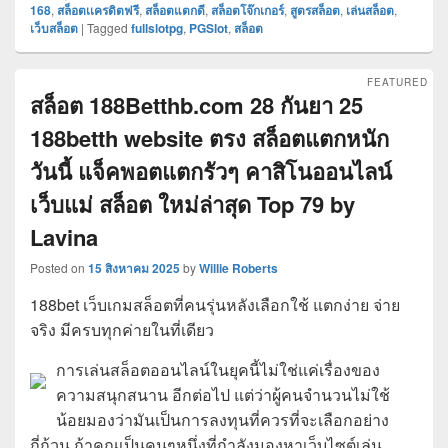
168
,
สล็อตเเครดิตฟรี
,
สล็อตแตกดี
,
สล็อตโจ๊กเกอร์
,
สูตรสล็อต
,
เล่นสล็อต
,
เว็บสล็อต
|
Tagged
fullslotpg
,
PGSlot
,
สล็อต
FEATURED
สล็อต 188Betthb.com 28 กันยา 25
188betth website ตรง สล็อตแตกหนัก
วันนี้ แจ็คพอตแตกรัวๆ คาสิโนออนไลน์
เว็บแม่ สล็อต ใหม่ล่าสุด Top 79 by
Lavina
Posted on
15 สิงหาคม 2025
by
Willie Roberts
188bet เว็บเกมสล็อตที่คนรุ่นหลังเลือกใช้ แตกง่าย จ่าย
จริง มีครบทุกค่ายในที่เดียว
การเล่นสล็อตออนไลน์ในยุคนี้ไม่ใช่แค่เรื่องของ
ความสนุกสนาน อีกต่อไป แต่ว่าผู้คนจำนวนไม่ใช้
น้อยมองว่ามันเป็นการลงทุนที่ควรที่จะเลือกอย่าง
ถี่ถ้วน ถ้าคุณเป็นคนๆหนึ่งที่กำลังมองหาเว็บไซต์เล่น