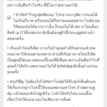
เพราะนั่นคือกำไรจริง ที่มีโอกาสเอาออกได้
• จำกัดกำไรสูงสุดชัดเจน: โปรอาจระบุชัด ว่าถอนได้
ไม่เกินกี่บาท หรือถอนได้กี่เท่าของยอดฝาก+โบนัส ต่อ
ให้คุณเล่นได้มากกว่านั้น ก็ถอนไม่ได้ เพราะโดนล็อก
สิทธิ เอาไว้ตั้งแต่แรก ดังนั้นต้องดูตัวนี้ก่อน pgslot แล้ว
ค่อยกดรับ
• เกินแล้วโดนรีเซ็ต: บางเว็บถ้าคุณทำเทิร์นครบแล้วกด
ถอน เขาให้ถอนตามเพดาน ส่วนที่เกินมาอาจโดนรีเซ็ต
เป็นศูนย์ได้เลย เคสแบบนี้เจอทีมีเดือด เพราะมันคือกำไรที่
คุณทำได้จริง แต่เอาออกไม่ได้ fullslotpg ดังนั้นอ่านก่อน
ทุกครั้ง
• สรุปวิธีดู: ไม่ต้องไปโฟกัสว่าโบนัสให้กี่เปอร์เซ็นต์ก่อน
ให้เริ่มจากดูว่าโปรนี้ให้ถอนเพดานเท่าไหร่ ถ้าเพดานดู
คุ้ม แล้วค่อยกลับไปดูเทิร์น ว่าทำได้จริงไหม แบบนี้จะ
เลือกโปรได้แม่น และไม่เสียเวลา สล็อต