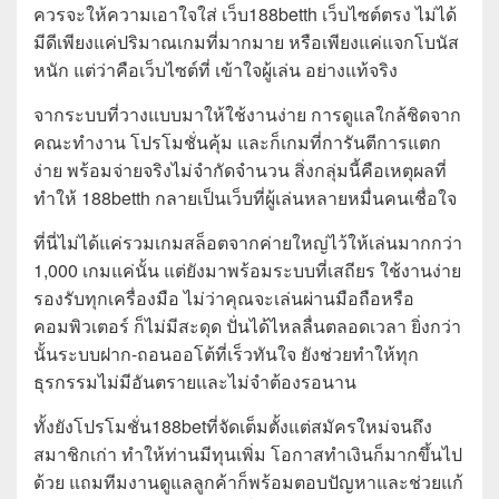
ควรจะให้ความเอาใจใส่ เว็บ188betth เว็บไซต์ตรง ไม่ได้
มีดีเพียงแค่ปริมาณเกมที่มากมาย หรือเพียงแค่แจกโบนัส
หนัก แต่ว่าคือเว็บไซต์ที่ เข้าใจผู้เล่น อย่างแท้จริง
จากระบบที่วางแบบมาให้ใช้งานง่าย การดูแลใกล้ชิดจาก
คณะทำงาน โปรโมชั่นคุ้ม และก็เกมที่การันตีการแตก
ง่าย พร้อมจ่ายจริงไม่จำกัดจำนวน สิ่งกลุ่มนี้คือเหตุผลที่
ทำให้ 188betth กลายเป็นเว็บที่ผู้เล่นหลายหมื่นคนเชื่อใจ
ที่นี่ไม่ได้แค่รวมเกมสล็อตจากค่ายใหญ่ไว้ให้เล่นมากกว่า
1,000 เกมแค่นั้น แต่ยังมาพร้อมระบบที่เสถียร ใช้งานง่าย
รองรับทุกเครื่องมือ ไม่ว่าคุณจะเล่นผ่านมือถือหรือ
คอมพิวเตอร์ ก็ไม่มีสะดุด ปั่นได้ไหลลื่นตลอดเวลา ยิ่งกว่า
นั้นระบบฝาก-ถอนออโต้ที่เร็วทันใจ ยังช่วยทำให้ทุก
ธุรกรรมไม่มีอันตรายและไม่จำต้องรอนาน
ทั้งยังโปรโมชั่น188betที่จัดเต็มตั้งแต่สมัครใหม่จนถึง
สมาชิกเก่า ทำให้ท่านมีทุนเพิ่ม โอกาสทำเงินก็มากขึ้นไป
ด้วย แถมทีมงานดูแลลูกค้าก็พร้อมตอบปัญหาและช่วยแก้