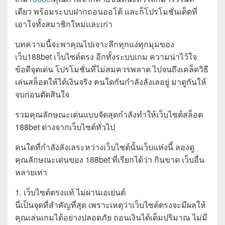
เดียว พร้อมระบบฝากถอนออโต้ และก็โปรโมชั่นเด็ดที่
เอาใจทั้งสมาชิกใหม่และเก่า
บทความนี้จะพาคุณไปเจาะลึกทุกแง่ทุกมุมของ
เว็บ188bet เว็บไซต์ตรง อีกทั้งระบบเกม ความน่าไว้ใจ
ข้อดีจุดเด่น โปรโมชั่นที่ไม่สมควรพลาด ไปจนถึงเคล็ดวิธี
เล่นสล็อตให้ได้เงินจริง คนใดกันกำลังลังเลอยู่ มาดูกันให้
จบก่อนตัดสินใจ
รวมคุณลักษณะเด่นแบบจัดสุดกำลังทำให้เว็บไซต์สล็อต
188bet ต่างจากเว็บไซต์ทั่วไป
คนใดที่กำลังลังเลระหว่างเว็บไซต์นั้นเว็บแห่งนี้ ลองดู
คุณลักษณะเด่นของ 188bet ที่เรียกได้ว่า กินขาด เว็บอื่น
หลายเท่า
1. เว็บไซต์ตรงแท้ ไม่ผ่านเอเย่นต์
นี่เป็นจุดที่สำคัญที่สุด เพราะเหตุว่าเว็บไซต์ตรงจะมีผลให้
คุณเล่นเกมได้อย่างปลอดภัย ถอนเงินได้เต็มปริมาณ ไม่มี