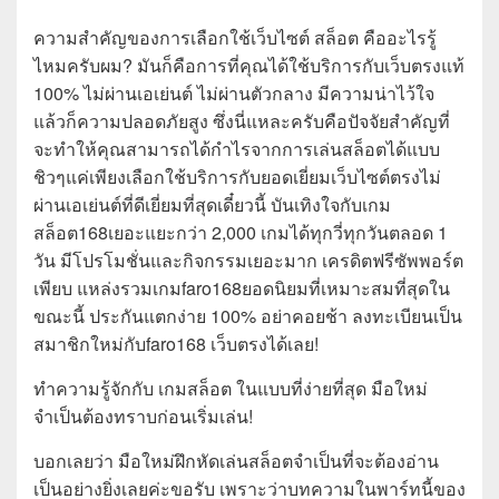
ความสำคัญของการเลือกใช้เว็บไซต์ สล็อต คืออะไรรู้
ไหมครับผม? มันก็คือการที่คุณได้ใช้บริการกับเว็บตรงแท้
100% ไม่ผ่านเอเย่นต์ ไม่ผ่านตัวกลาง มีความน่าไว้ใจ
แล้วก็ความปลอดภัยสูง ซึ่งนี่แหละครับคือปัจจัยสำคัญที่
จะทำให้คุณสามารถได้กำไรจากการเล่นสล็อตได้แบบ
ชิวๆแค่เพียงเลือกใช้บริการกับยอดเยี่ยมเว็บไซต์ตรงไม่
ผ่านเอเย่นต์ที่ดีเยี่ยมที่สุดเดี๋ยวนี้ บันเทิงใจกับเกม
สล็อต168เยอะแยะกว่า 2,000 เกมได้ทุกวี่ทุกวันตลอด 1
วัน มีโปรโมชั่นและกิจกรรมเยอะมาก เครดิตฟรีซัพพอร์ต
เพียบ แหล่งรวมเกมfaro168ยอดนิยมที่เหมาะสมที่สุดใน
ขณะนี้ ประกันแตกง่าย 100% อย่าคอยช้า ลงทะเบียนเป็น
สมาชิกใหม่กับfaro168 เว็บตรงได้เลย!
ทำความรู้จักกับ เกมสล็อต ในแบบที่ง่ายที่สุด มือใหม่
จำเป็นต้องทราบก่อนเริ่มเล่น!
บอกเลยว่า มือใหม่ฝึกหัดเล่นสล็อตจำเป็นที่จะต้องอ่าน
เป็นอย่างยิ่งเลยค่ะขอรับ เพราะว่าบทความในพาร์ทนี้ของ