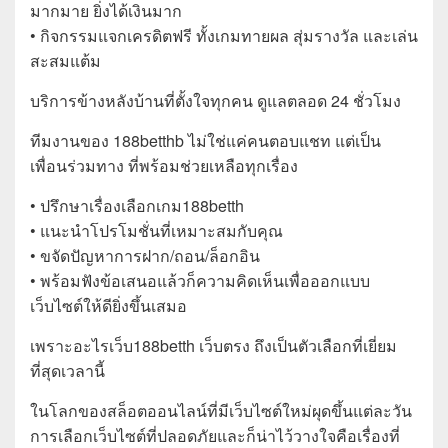
มากมาย ยิ่งได้เงินมาก
• กิจกรรมแจกเครดิตฟรี ทั้งเกมทายผล สุ่มรางวัล และเล่น
สะสมแต้ม
บริการข้างหลังบ้านที่ตั้งใจทุกคน ดูแลตลอด 24 ชั่วโมง
ทีมงานของ 188betthb ไม่ใช่แค่คนตอบแชท แต่เป็น
เพื่อนร่วมทาง ที่พร้อมช่วยเหลือทุกเรื่อง
• ปรึกษาเรื่องเลือกเกม188betth
• แนะนำโปรโมชั่นที่เหมาะสมกับคุณ
• ขจัดปัญหาการฝาก/ถอน/ล็อกอิน
• พร้อมฟังข้อเสนอแล้วก็ความคิดเห็นเพื่อออกแบบ
เว็บไซต์ให้ดียิ่งขึ้นเสมอ
เพราะอะไรเว็บ188betth เว็บตรง ถึงเป็นตัวเลือกที่เยี่ยม
ที่สุดเวลานี้
ในโลกของสล็อตออนไลน์ที่มีเว็บไซต์ใหม่ผุดขึ้นแต่ละวัน
การเลือกเว็บไซต์ที่ปลอดภัยและก็น่าไว้วางใจคือเรื่องที่