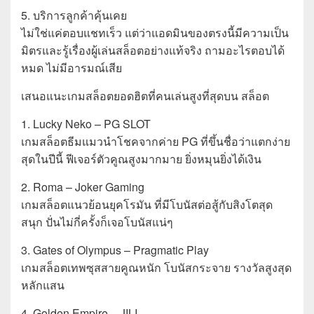
5. บริการลูกค้าคุ้นเคย
ไม่ใช่แค่ตอบแชทเร็ว แต่ว่าแอดมินของตรงนี้มีความเป็น
มิตรและรู้เรื่องผู้เล่นสล็อตอย่างแท้จริง ถามอะไรตอบได้
หมด ไม่มีอารมณ์เสีย
เสนอแนะเกมสล็อตยอดฮิตที่คนเล่นสูงที่สุดบน สล็อต
1. Lucky Neko – PG SLOT
เกมสล็อตธีมแมวนำโชคจากค่าย PG ที่ขึ้นชื่อว่าแตกง่าย
สุดในปีนี้ ฟีเจอร์ตัวคูณสูงมากมาย ยิ่งหมุนยิ่งได้เงิน
2. Roma – Joker Gaming
เกมสล็อตแนวย้อนยุคโรมัน ที่มีโบนัสต่อสู้กับสิงโตสุด
สนุก ปั่นไม่กี่ครั้งก็เจอโบนัสแน่ๆ
3. Gates of Olympus – Pragmatic Play
เกมสล็อตเทพซุสสายคูณหนัก โบนัสกระจาย รางวัลสูงสุด
หลักแสน
4. Golden Empire – JILI