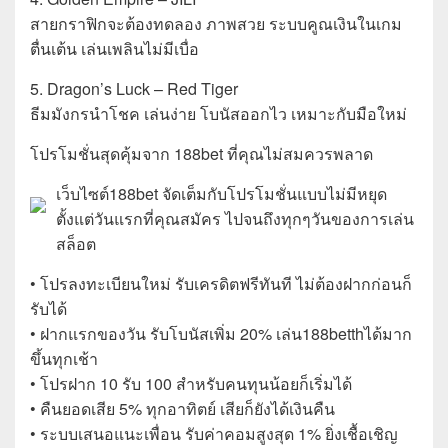
สายกราฟิกจะต้องทดลอง ภาพสวย ระบบคูณเงินในเกม
ตื่นเต้น เล่นเพลินไม่มีเบื่อ
5. Dragon’s Luck – Red Tiger
ธีมมังกรนำโชค เล่นง่าย โบนัสออกไว เหมาะกับมือใหม่
โปรโมชั่นสุดคุ้มจาก 188bet ที่คุณไม่สมควรพลาด
เว็บไซต์188bet จัดเต็มกับโปรโมชั่นแบบไม่มีหยุด
ตั้งแต่วันแรกที่คุณสมัคร ไปจนถึงทุกๆวันของการเล่น
สล็อต
• โปรลงทะเบียนใหม่ รับเครดิตฟรีทันที ไม่ต้องฝากก่อนก็
รับได้
• ฝากแรกของวัน รับโบนัสเพิ่ม 20% เล่น188betthได้มาก
ขึ้นทุกเช้า
• โปรฝาก 10 รับ 100 สำหรับคนทุนน้อยก็เริ่มได้
• คืนยอดเสีย 5% ทุกอาทิตย์ เสียก็ยังได้เงินคืน
• ระบบเสนอแนะเพื่อน รับค่าคอมสูงสุด 1% ยิ่งเชื้อเชิญ