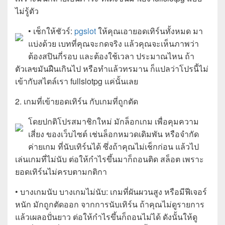
ไม่รู้ตัว
• เช็กให้ชัวร์:
pgslot
ให้คุณเอายอดเทิร์นทั้งหมด มา
แบ่งด้วย เบทที่คุณจะกดจริง แล้วคุณจะเห็นภาพว่า
ต้องสปินกี่รอบ และต้องใช้เวลา ประมาณไหน ถ้า
ตัวเลขมันฝืนเกินไป หรือทำแล้วทรมาน ก็แปลว่าโปรนี้ไม่
เข้ากับสไตล์เรา fullslotpg แค่นั้นเลย
2. เกมที่เข้ายอดเทิร์น กับเกมที่ถูกตัด
โดยปกติโปรสมาชิกใหม่ มักล็อกเกม เพื่อคุมความ
เสี่ยง ของเว็บไซต์ เช่นล็อกหมวดเดิมพัน หรือจำกัด
ค่ายเกม ที่นับเทิร์นได้ ซึ่งถ้าคุณไม่เช็กก่อน แล้วไป
เล่นเกมที่ไม่นับ ต่อให้กำไรขึ้นมาก็ถอนติด สล็อต เพราะ
ยอดเทิร์นไม่ครบตามกติกา
• บางเกมนับ บางเกมไม่นับ: เกมที่ผันผวนสูง หรือมีฟีเจอร์
หนัก มักถูกตัดออก จากการนับเทิร์น ถ้าคุณไม่ดูรายการ
แล้วเผลอปั่นยาว ต่อให้กำไรขึ้นก็ถอนไม่ได้ ดังนั้นให้ดู