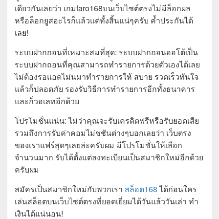
เดียวกันเลยว่า เกมfaro168บนเว็บไซต์ตรงไม่มีล็อกผล
หรือล็อกยูสอะไรก็แล้วแต่ทั้งสิ้นแน่ๆครับ ค้ำประกันได้
เลย!
ระบบฝากถอนที่เหมาะสมที่สุด: ระบบฝากถอนออโต้เป็น
ระบบฝากถอนที่คุณสามารถทำรายการด้วยตัวเองได้เลย
ไม่ต้องรอแอดไม่นมาทำรายการให้ สบาย รวดเร็วทันใจ
แล้วก็ปลอดภัย รองรับวิธีการทำรายการอีกทั้งธนาคาร
และก็วอเลทอีกด้วย
โปรโมชั่นแน่น: ไม่ว่าคุณจะรับเครดิตฟรีหรือรับยอดเสีย
รวมถึงการรับค่าคอมไม่ชชันต่างๆบอกเลยว่า เว็บตรง
ของเราแฟร์สุดๆเลยล่ะครับผม มีโปรโมชั่นให้เลือก
จำนวนมาก รับได้ตั้งแต่ลงทะเบียนเป็นสมาชิกใหม่อีกด้วย
ครับผม
สมัครเป็นสมาชิกใหม่กับพวกเรา
สล็อต168
ได้ก่อนใคร
เล่นสล็อตบนเว็บไซต์ตรงที่ยอดเยี่ยมได้วันแล้ววันเล่า ทำ
เงินได้แน่นอน!