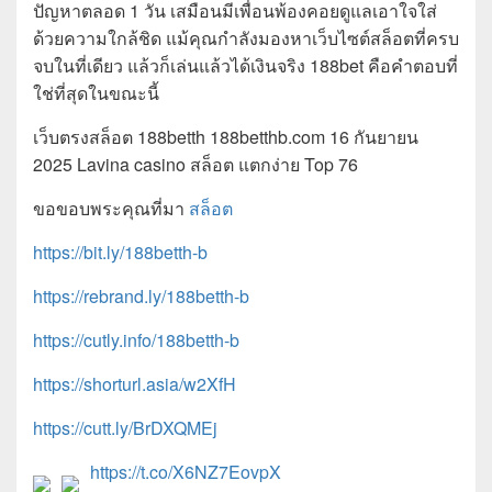
ปัญหาตลอด 1 วัน เสมือนมีเพื่อนพ้องคอยดูแลเอาใจใส่
ด้วยความใกล้ชิด แม้คุณกำลังมองหาเว็บไซต์สล็อตที่ครบ
จบในที่เดียว แล้วก็เล่นแล้วได้เงินจริง 188bet คือคำตอบที่
ใช่ที่สุดในขณะนี้
เว็บตรงสล็อต 188betth 188betthb.com 16 กันยายน
2025 Lavina casino สล็อต แตกง่าย Top 76
ขอขอบพระคุณที่มา
สล็อต
https://bit.ly/188betth-b
https://rebrand.ly/188betth-b
https://cutly.info/188betth-b
https://shorturl.asia/w2XfH
https://cutt.ly/BrDXQMEj
https://t.co/X6NZ7EovpX