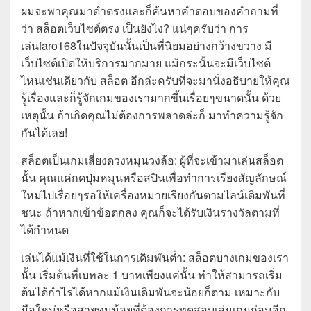
ผมจะพาคุณมาดำตรงและก็ค้นหาคำตอบของคำถามที่
ว่า สล็อตเว็บไซต์ตรง เป็นยังไง? แน่ๆครับว่า การ
เล่นfaro168ในปัจจุบันนั้นเป็นที่นิยมอย่างกว้างขวาง มี
เว็บไซต์เปิดให้บริการมากมาย แม้กระนั้นจะมีเว็บไซต์
ไหนเช่นเดียวกับ สล็อต อีกล่ะครับที่จะมานั่งอธิบายให้คุณ
รู้เรื่องและก็รู้จักเกมของเรามากขึ้นเรื่อยๆขนาดนั้น ด้วย
เหตุนั้น ถ้าเกิดคุณไม่ต้องการพลาดล่ะก็ มาทำความรู้จัก
กันได้เลย!
สล็อตเป็นเกมเสี่ยงดวงหมุนวงล้อ: ผู้ที่จะเข้ามาเล่นสล็อต
นั้น คุณแค่กดปุ่มหมุนหรือสปินเพื่อทำการเรียงสัญลักษณ์
ใหม่ไปเรื่อยๆรอให้เครื่องหมายเรียงกันตามไลน์เดิมพันที่
ชนะ ถ้าหากเข้าข้อตกลง คุณก็จะได้รับเงินรางวัลตามที่
ได้กำหนด
เล่นได้แม้เงินที่ใช้ในการเดิมพันต่ำ: สล็อตบางเกมของเรา
นั้น เริ่มต้นที่เบทละ 1 บาทเพียงแค่นั้น ทำให้สามารถเริ่ม
ต้นได้กำไรได้หากแม้เงินเดิมพันจะน้อยก็ตาม เหมาะกับ
มือใหม่หรือสายทุนน้อยที่ต้องการทดสอบเล่นเกมก่อนอีก