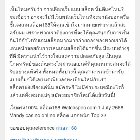
เห็นไหมครับว่า การเลือกเว็บแบบ สล็อต นั้นดีแค่ไหน?
ผมเชื่อว่า อาจจะไม่มีเว็บพนันเว็บไหนที่จะมานั่งบอกหรือ
ชี้แจงเกมสล็อต168ให้คุณเข้าใจมากมายเท่าเราแล้วล่ะ
ครับผม เพราะพวกเราต้องการที่จะให้คุณสนุกกับการเริ่ม
ต้นได้กำไรกับเกมสล็อตมากมายก่ายกองของพวกเราได้
เอนหน้าจอยกับการเล่นเกมสล็อตได้มากขึ้น มีระบบต่างๆ
ที่ดี มีความน่าไว้วางใจและความปลอดภัยสูง เป็นคุณ
โภคทรัพย์ของเว็บตรงไม่ผ่านเอเย่นต์ที่คุณเหมาะสมจะได้
รับอย่างแท้จริง ทั้งหมดทั้งปวงนี้ คุณสามารถเข้ามารับ
แบบเต็มๆได้เลย แค่เพียงลงทะเบียนใหม่กับเรา
สล็อต168เพียงแค่นั้น สมัครฟรี ไม่มีค่าประเพณีอะไรก็
แล้วแต่ทั้งหมดแน่ๆ สมัครสมาชิกใหม่ได้แล้ววันนี้!
เว็บตรง100% สล็อต168 Watchspec.com 1 July 2568
Mandy casino online สล็อต แตกหนัก Top 22
ขอขอบคุณreference
สล็อต168