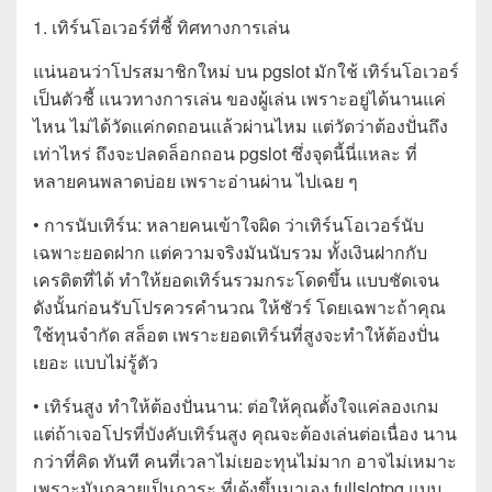
1. เทิร์นโอเวอร์ที่ชี้ ทิศทางการเล่น
แน่นอนว่าโปรสมาชิกใหม่ บน pgslot มักใช้ เทิร์นโอเวอร์
เป็นตัวชี้ แนวทางการเล่น ของผู้เล่น เพราะอยู่ได้นานแค่
ไหน ไม่ได้วัดแค่กดถอนแล้วผ่านไหม แต่วัดว่าต้องปั่นถึง
เท่าไหร่ ถึงจะปลดล็อกถอน pgslot ซึ่งจุดนี้นี่แหละ ที่
หลายคนพลาดบ่อย เพราะอ่านผ่าน ไปเฉย ๆ
• การนับเทิร์น: หลายคนเข้าใจผิด ว่าเทิร์นโอเวอร์นับ
เฉพาะยอดฝาก แต่ความจริงมันนับรวม ทั้งเงินฝากกับ
เครดิตที่ได้ ทำให้ยอดเทิร์นรวมกระโดดขึ้น แบบชัดเจน
ดังนั้นก่อนรับโปรควรคำนวณ ให้ชัวร์ โดยเฉพาะถ้าคุณ
ใช้ทุนจำกัด สล็อต เพราะยอดเทิร์นที่สูงจะทำให้ต้องปั่น
เยอะ แบบไม่รู้ตัว
• เทิร์นสูง ทำให้ต้องปั่นนาน: ต่อให้คุณตั้งใจแค่ลองเกม
แต่ถ้าเจอโปรที่บังคับเทิร์นสูง คุณจะต้องเล่นต่อเนื่อง นาน
กว่าที่คิด ทันที คนที่เวลาไม่เยอะทุนไม่มาก อาจไม่เหมาะ
เพราะมันกลายเป็นภาระ ที่เด้งขึ้นมาเอง fullslotpg แบบ