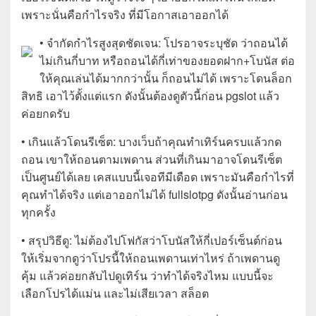
เพราะนั่นคือกำไรจริง ที่มีโอกาสเอาออกได้
• จำกัดกำไรสูงสุดชัดเจน: โปรอาจระบุชัด ว่าถอนได้
ไม่เกินกี่บาท หรือถอนได้กี่เท่าของยอดฝาก+โบนัส ต่อ
ให้คุณเล่นได้มากกว่านั้น ก็ถอนไม่ได้ เพราะโดนล็อก
สิทธิ เอาไว้ตั้งแต่แรก ดังนั้นต้องดูตัวนี้ก่อน pgslot แล้ว
ค่อยกดรับ
• เกินแล้วโดนรีเซ็ต: บางเว็บถ้าคุณทำเทิร์นครบแล้วกด
ถอน เขาให้ถอนตามเพดาน ส่วนที่เกินมาอาจโดนรีเซ็ต
เป็นศูนย์ได้เลย เคสแบบนี้เจอทีมีเดือด เพราะมันคือกำไรที่
คุณทำได้จริง แต่เอาออกไม่ได้ fullslotpg ดังนั้นอ่านก่อน
ทุกครั้ง
• สรุปวิธีดู: ไม่ต้องไปโฟกัสว่าโบนัสให้กี่เปอร์เซ็นต์ก่อน
ให้เริ่มจากดูว่าโปรนี้ให้ถอนเพดานเท่าไหร่ ถ้าเพดานดู
คุ้ม แล้วค่อยกลับไปดูเทิร์น ว่าทำได้จริงไหม แบบนี้จะ
เลือกโปรได้แม่น และไม่เสียเวลา สล็อต