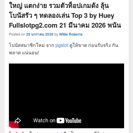
ใหญ่ แตกง่าย รวมตัวท็อปเกมดัง ลุ้น
โบนัสรัว ๆ ทดลองเล่น Top 3 by Huey
Fullslotpg2.com 21 มีนาคม 2026 พนัน
Posted on
29 มกราคม 2026
by
Willie Roberts
โบนัสสมาชิกใหม่ จาก
pgslot
ดูให้ขาด ก่อนรับจริง กัน
พลาด แน่นอน!