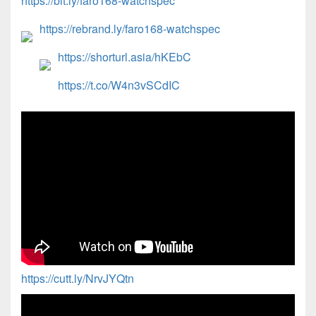
https://bit.ly/faro168-watchspec
https://rebrand.ly/faro168-watchspec
https://shorturl.asia/hKEbC
https://t.co/W4n3vSCdIC
https://cutt.ly/NrvJYQtn