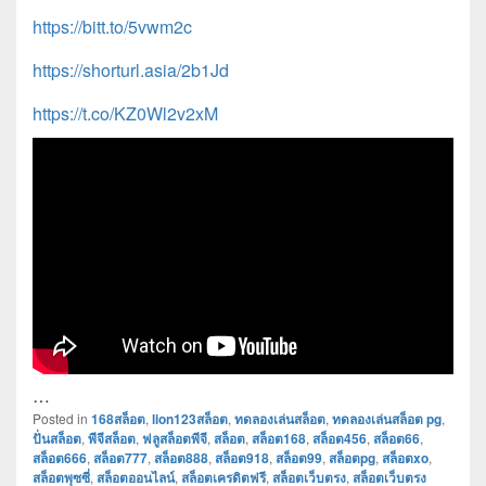
https://bitt.to/5vwm2c
https://shorturl.asia/2b1Jd
https://t.co/KZ0Wl2v2xM
…
Posted in
168สล็อต
,
lion123สล็อต
,
ทดลองเล่นสล็อต
,
ทดลองเล่นสล็อต pg
,
ปั่นสล็อต
,
พีจีสล็อต
,
ฟลูสล็อตพีจี
,
สล็อต
,
สล็อต168
,
สล็อต456
,
สล็อต66
,
สล็อต666
,
สล็อต777
,
สล็อต888
,
สล็อต918
,
สล็อต99
,
สล็อตpg
,
สล็อตxo
,
สล็อตพุซซี่
,
สล็อตออนไลน์
,
สล็อตเครดิตฟรี
,
สล็อตเว็บตรง
,
สล็อตเว็บตรง