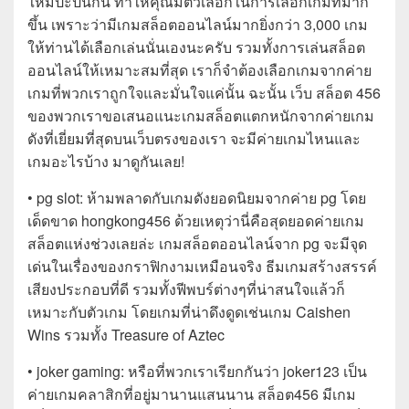
ใหม่ปะปนกัน ทำให้คุณมีตัวเลือกในการเลือกเกมที่มาก
ขึ้น เพราะว่ามีเกมสล็อตออนไลน์มากยิ่งกว่า 3,000 เกม
ให้ท่านได้เลือกเล่นนั่นเองนะครับ รวมทั้งการเล่นสล็อต
ออนไลน์ให้เหมาะสมที่สุด เราก็จำต้องเลือกเกมจากค่าย
เกมที่พวกเราถูกใจและมั่นใจแค่นั้น ฉะนั้น เว็บ สล็อต 456
ของพวกเราขอเสนอแนะเกมสล็อตแตกหนักจากค่ายเกม
ดังที่เยี่ยมที่สุดบนเว็บตรงของเรา จะมีค่ายเกมไหนและ
เกมอะไรบ้าง มาดูกันเลย!
• pg slot: ห้ามพลาดกับเกมดังยอดนิยมจากค่าย pg โดย
เด็ดขาด hongkong456 ด้วยเหตุว่านี่คือสุดยอดค่ายเกม
สล็อตแห่งช่วงเลยล่ะ เกมสล็อตออนไลน์จาก pg จะมีจุด
เด่นในเรื่องของกราฟิกงามเหมือนจริง ธีมเกมสร้างสรรค์
เสียงประกอบที่ดี รวมทั้งฟีพบร์ต่างๆที่น่าสนใจแล้วก็
เหมาะกับตัวเกม โดยเกมที่น่าดึงดูดเช่นเกม Caishen
Wins รวมทั้ง Treasure of Aztec
• joker gaming: หรือที่พวกเราเรียกกันว่า joker123 เป็น
ค่ายเกมคลาสิกที่อยู่มานานแสนนาน สล็อต456 มีเกม