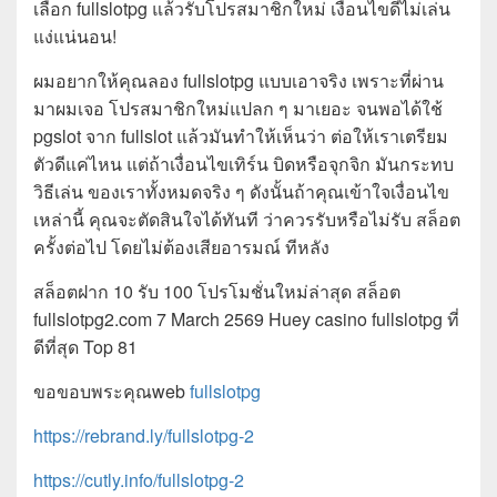
เลือก fullslotpg แล้วรับโปรสมาชิกใหม่ เงื่อนไขดีไม่เล่น
แง่แน่นอน!
ผมอยากให้คุณลอง fullslotpg แบบเอาจริง เพราะที่ผ่าน
มาผมเจอ โปรสมาชิกใหม่แปลก ๆ มาเยอะ จนพอได้ใช้
pgslot จาก fullslot แล้วมันทำให้เห็นว่า ต่อให้เราเตรียม
ตัวดีแค่ไหน แต่ถ้าเงื่อนไขเทิร์น บิดหรือจุกจิก มันกระทบ
วิธีเล่น ของเราทั้งหมดจริง ๆ ดังนั้นถ้าคุณเข้าใจเงื่อนไข
เหล่านี้ คุณจะตัดสินใจได้ทันที ว่าควรรับหรือไม่รับ สล็อต
ครั้งต่อไป โดยไม่ต้องเสียอารมณ์ ทีหลัง
สล็อตฝาก 10 รับ 100 โปรโมชั่นใหม่ล่าสุด สล็อต
fullslotpg2.com 7 March 2569 Huey casino fullslotpg ที่
ดีที่สุด Top 81
ขอขอบพระคุณweb
fullslotpg
https://rebrand.ly/fullslotpg-2
https://cutly.info/fullslotpg-2