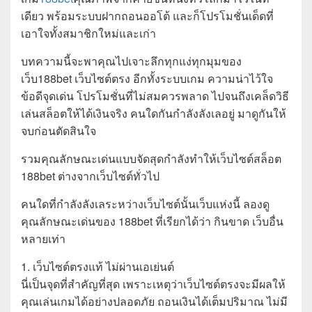
เดียว พร้อมระบบฝากถอนออโต้ และก็โปรโมชั่นเด็ดที่
เอาใจทั้งสมาชิกใหม่และเก่า
บทความนี้จะพาคุณไปเจาะลึกทุกแง่ทุกมุมของ
เว็บ188bet เว็บไซต์ตรง อีกทั้งระบบเกม ความน่าไว้ใจ
ข้อดีจุดเด่น โปรโมชั่นที่ไม่สมควรพลาด ไปจนถึงเคล็ดวิธี
เล่นสล็อตให้ได้เงินจริง คนใดกันกำลังลังเลอยู่ มาดูกันให้
จบก่อนตัดสินใจ
รวมคุณลักษณะเด่นแบบจัดสุดกำลังทำให้เว็บไซต์สล็อต
188bet ต่างจากเว็บไซต์ทั่วไป
คนใดที่กำลังลังเลระหว่างเว็บไซต์นั้นเว็บแห่งนี้ ลองดู
คุณลักษณะเด่นของ 188bet ที่เรียกได้ว่า กินขาด เว็บอื่น
หลายเท่า
1. เว็บไซต์ตรงแท้ ไม่ผ่านเอเย่นต์
นี่เป็นจุดที่สำคัญที่สุด เพราะเหตุว่าเว็บไซต์ตรงจะมีผลให้
คุณเล่นเกมได้อย่างปลอดภัย ถอนเงินได้เต็มปริมาณ ไม่มี