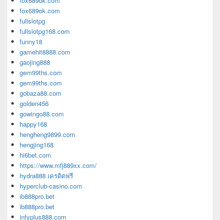
fox689ok.com
fox689ok.com
fullslotpg
fullslotpg168.com
funny18
gamehit8888.com
gaojing888
gem99ths.com
gem99ths.com
gobaza88.com
golden456
gowingo88.com
happy168
hengheng9899.com
hengjing168
hi6bet.com
https://www.mfj889xx.com/
hydra888 เครดิตฟรี
hyperclub-casino.com
ib888pro.bet
ib888pro.bet
infyplus888.com