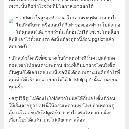
เพราะนั่นคือกำไรจริง ที่มีโอกาสเอาออกได้
• จำกัดกำไรสูงสุดชัดเจน: โปรอาจระบุชัด ว่าถอนได้
ไม่เกินกี่บาท หรือถอนได้กี่เท่าของยอดฝาก+โบนัส ต่อ
ให้คุณเล่นได้มากกว่านั้น ก็ถอนไม่ได้ เพราะโดนล็อก
สิทธิ เอาไว้ตั้งแต่แรก ดังนั้นต้องดูตัวนี้ก่อน pgslot แล้ว
ค่อยกดรับ
• เกินแล้วโดนรีเซ็ต: บางเว็บถ้าคุณทำเทิร์นครบแล้วกด
ถอน เขาให้ถอนตามเพดาน ส่วนที่เกินมาอาจโดนรีเซ็ต
เป็นศูนย์ได้เลย เคสแบบนี้เจอทีมีเดือด เพราะมันคือกำไรที่
คุณทำได้จริง แต่เอาออกไม่ได้ fullslotpg ดังนั้นอ่านก่อน
ทุกครั้ง
• สรุปวิธีดู: ไม่ต้องไปโฟกัสว่าโบนัสให้กี่เปอร์เซ็นต์ก่อน
ให้เริ่มจากดูว่าโปรนี้ให้ถอนเพดานเท่าไหร่ ถ้าเพดานดู
คุ้ม แล้วค่อยกลับไปดูเทิร์น ว่าทำได้จริงไหม แบบนี้จะ
เลือกโปรได้แม่น และไม่เสียเวลา สล็อต