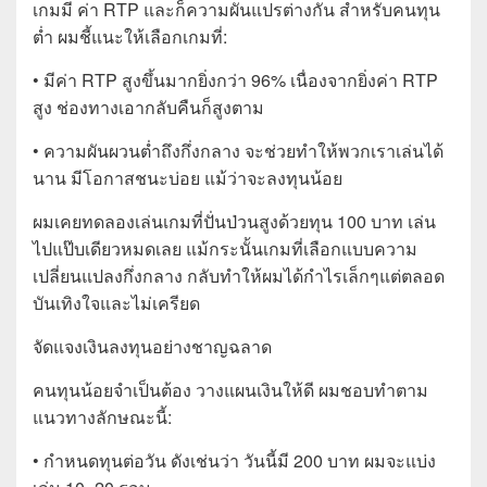
เกมมี ค่า RTP และก็ความผันแปรต่างกัน สำหรับคนทุน
ต่ำ ผมชี้แนะให้เลือกเกมที่:
• มีค่า RTP สูงขึ้นมากยิ่งกว่า 96% เนื่องจากยิ่งค่า RTP
สูง ช่องทางเอากลับคืนก็สูงตาม
• ความผันผวนต่ำถึงกึ่งกลาง จะช่วยทำให้พวกเราเล่นได้
นาน มีโอกาสชนะบ่อย แม้ว่าจะลงทุนน้อย
ผมเคยทดลองเล่นเกมที่ปั่นป่วนสูงด้วยทุน 100 บาท เล่น
ไปแป๊บเดียวหมดเลย แม้กระนั้นเกมที่เลือกแบบความ
เปลี่ยนแปลงกึ่งกลาง กลับทำให้ผมได้กำไรเล็กๆแต่ตลอด
บันเทิงใจและไม่เครียด
จัดแจงเงินลงทุนอย่างชาญฉลาด
คนทุนน้อยจำเป็นต้อง วางแผนเงินให้ดี ผมชอบทำตาม
แนวทางลักษณะนี้:
• กำหนดทุนต่อวัน ดังเช่นว่า วันนี้มี 200 บาท ผมจะแบ่ง