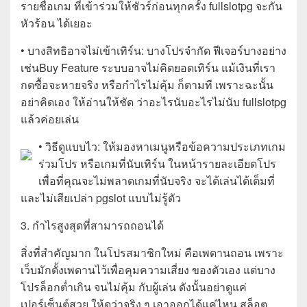
รายชื่อเกม ที่เข้าร่วมให้ชัวร์ก่อนทุกครั้ง fullslotpg จะกัน
หัวร้อน ได้เยอะ
• บางสิทธิอาจไม่เข้าเทิร์น: บางโปรจำกัด ฟีเจอร์บางอย่าง
เช่นBuy Feature ระบบอาจไม่คิดยอดเทิร์น แม้เงินที่เรา
กดซื้อจะหายจริง หรือกำไรไม่คุ้ม ก็ตามที เพราะฉะนั้น
อย่าคิดเอง ให้อ่านให้ชัด ว่าอะไรนับอะไรไม่นับ fullslotpg
แล้วค่อยเล่น
• วิธีดูแบบไว: ให้มองหาเมนูหรือข้อความประเภทเกม
ร่วมโปร หรือเกมที่นับเทิร์น ในหน้ารายละเอียดโปร
เพื่อที่คุณจะไม่พลาดเกมที่นับจริง จะได้เล่นได้เต็มที่
และไม่เสียเปล่า pgslot แบบไม่รู้ตัว
3. กำไรสูงสุดที่สามารถถอนได้
สิ่งที่สำคัญมาก ในโปรสมาชิกใหม่ คือเพดานถอน เพราะ
เว็บมักตั้งเพดานไว้เพื่อคุมความเสี่ยง ของตัวเอง แต่บาง
โปรล็อกต่ำเกิน จนไม่คุ้ม กับผู้เล่น ดังนั้นอย่าดูแค่
เปอร์เซ็นต์สวย ให้ดูว่าจริง ๆ เอาออกได้แค่ไหน สล็อต