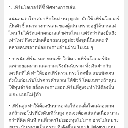
1. เทิร์นโอเวอร์ที่ชี้ ทิศทางการเล่น
แน่นอนว่าโปรสมาชิกใหม่ บน pgslot มักใช้ เทิร์นโอเวอร์
เป็นตัวชี้ แนวทางการเล่น ของผู้เล่น เพราะอยู่ได้นานแค่
ไหน ไม่ได้วัดแค่กดถอนแล้วผ่านไหม แต่วัดว่าต้องปั่นถึง
เท่าไหร่ ถึงจะปลดล็อกถอน pgslot ซึ่งจุดนี้นี่แหละ ที่
หลายคนพลาดบ่อย เพราะอ่านผ่าน ไปเฉย ๆ
• การนับเทิร์น: หลายคนเข้าใจผิด ว่าเทิร์นโอเวอร์นับ
เฉพาะยอดฝาก แต่ความจริงมันนับรวม ทั้งเงินฝากกับ
เครดิตที่ได้ ทำให้ยอดเทิร์นรวมกระโดดขึ้น แบบชัดเจน
ดังนั้นก่อนรับโปรควรคำนวณ ให้ชัวร์ โดยเฉพาะถ้าคุณ
ใช้ทุนจำกัด สล็อต เพราะยอดเทิร์นที่สูงจะทำให้ต้องปั่น
เยอะ แบบไม่รู้ตัว
• เทิร์นสูง ทำให้ต้องปั่นนาน: ต่อให้คุณตั้งใจแค่ลองเกม
แต่ถ้าเจอโปรที่บังคับเทิร์นสูง คุณจะต้องเล่นต่อเนื่อง นาน
กว่าที่คิด ทันที คนที่เวลาไม่เยอะทุนไม่มาก อาจไม่เหมาะ
เพราะมันกลายเป็นภาระ ที่เด้งขึ้นมาเอง fullslotpg แบบ