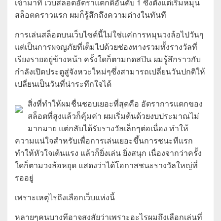
เข้ามาที่ เว็บสล็อตอัตราแตกดีอันดับ 1 ซึ่งตั้งแต่เริ่มหมุน
สล็อตคราวแรก ผมก็รู้สึกถึงความต่างในทันที
การเล่นสล็อตบนเว็บไซต์นี้ไม่ใช่แค่การหมุนวงล้อไปวันๆ
แต่เป็นการผจญภัยที่เต็มไปด้วยช่องทางรวมทั้งรางวัลที่
เรียงรายอยู่ข้างหน้า ครั้งใดก็ตามกดสปิน ผมรู้สึกราวกับ
กำลังเปิดประตูสู่จังหวะใหม่ๆซึ่งสามารถเปลี่ยนวันปกติให้
เปลี่ยนเป็นวันที่น่าระทึกใจได้
สิ่งที่ทำให้ผมชื่นชอบเยอะที่สุดคือ อัตราการแตกของ
สล็อตที่สูงแล้วก็คุ้มค่า ผมเริ่มต้นด้วยงบประมาณไม่
มากมาย แต่กลับได้รับรางวัลเล็กๆต่อเนื่อง ทำให้
ความแน่ใจสำหรับเพื่อการเล่นเยอะขึ้นการชนะทีแรก
ทำให้หัวใจเต้นแรง แล้วก็ยิ่งเล่น ยิ่งสนุก เนื่องจากว่าครั้ง
ใดก็ตามวงล้อหยุด แสดงว่าได้โอกาสชนะรางวัลใหญ่ที่
รออยู่
เพราะเหตุไรถึงเลือกเว็บแห่งนี้
หลายๆคนบางทีอาจสงสัยว่าเพราะอะไรผมถึงเลือกเล่นที่