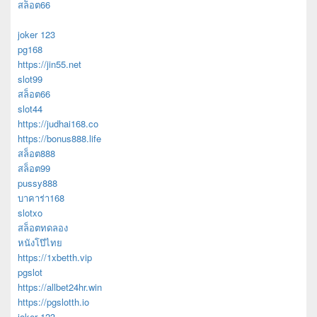
สล็อต66
joker 123
pg168
https://jin55.net
slot99
สล็อต66
slot44
https://judhai168.co
https://bonus888.life
สล็อต888
สล็อต99
pussy888
บาคาร่า168
slotxo
สล็อตทดลอง
หนังโป๊ไทย
https://1xbetth.vip
pgslot
https://allbet24hr.win
https://pgslotth.io
joker 123