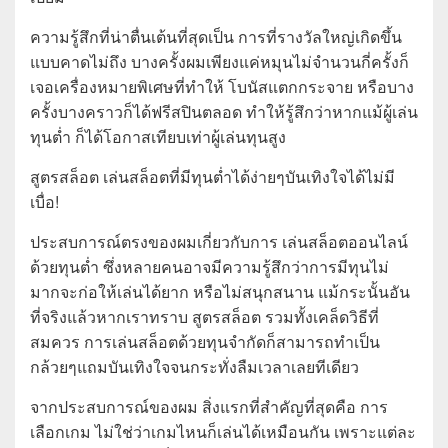
ความรู้สึกที่น่าตื่นเต้นที่สุดเป็น การที่รางวัลใหญ่เกิดขึ้น
แบบคาดไม่ถึง บางครั้งผมเพียงแค่หมุนไม่จำนวนกี่ครั้งก็
เจอเครื่องหมายพิเศษที่ทำให้ โบนัสแตกกระจาย หรือบาง
ครั้งบางคราวก็ได้ฟรีสปินตลอด ทำให้รู้สึกว่าหากแม้ผู้เล่น
ทุนต่ำ ก็ได้โอกาสเทียบเท่าผู้เล่นทุนสูง
สูตรสล็อต เล่นสล็อตที่มีทุนต่ำได้ง่ายๆบันเทิงใจได้ไม่มี
เบื่อ!
ประสบการณ์ตรงของผมเกี่ยวกับการ เล่นสล็อตออนไลน์
ด้วยทุนต่ำ ซึ่งหลายคนอาจมีความรู้สึกว่าการมีทุนไม่
มากจะก่อให้เล่นได้ยาก หรือไม่สนุกสนาน แม้กระนั้นอัน
ที่จริงแล้วหากเราทราบ สูตรสล็อต รวมทั้งเคล็ดวิธีที่
สมควร การเล่นสล็อตด้วยทุนจำกัดก็สามารถทำเป็น
กล้วยๆแถมบันเทิงใจจนกระทั่งลืมเวลาเลยทีเดียว
จากประสบการณ์ของผม สิ่งแรกที่สำคัญที่สุดคือ การ
เลือกเกม ไม่ใช่ว่าเกมไหนก็เล่นได้เหมือนกัน เพราะแต่ละ