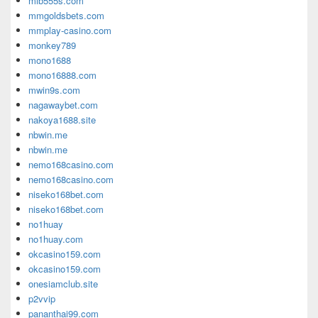
mib555s.com
mmgoldsbets.com
mmplay-casino.com
monkey789
mono1688
mono16888.com
mwin9s.com
nagawaybet.com
nakoya1688.site
nbwin.me
nbwin.me
nemo168casino.com
nemo168casino.com
niseko168bet.com
niseko168bet.com
no1huay
no1huay.com
okcasino159.com
okcasino159.com
onesiamclub.site
p2vvip
pananthai99.com