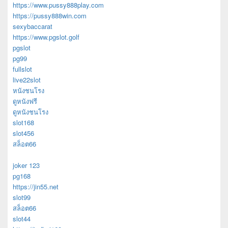
https://www.pussy888play.com
https://pussy888win.com
sexybaccarat
https://www.pgslot.golf
pgslot
pg99
fullslot
live22slot
หนังชนโรง
ดูหนังฟรี
ดูหนังชนโรง
slot168
slot456
สล็อต66
joker 123
pg168
https://jin55.net
slot99
สล็อต66
slot44