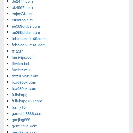
du2477.com
ek4567.com
enjoy24.fun
erisauto.site
eu369clubs.com
eu369clubs.com
fcharoenkit168.com
fcharoenkit168.com
ff123th
finnivips.com
fiwdee.bet
fiwdee.win
fizz169bet.com
fox689ok.com
fox689ok.com
fullslotpg
fullslotpg168.com
funny18
gamehit8888.com
gaojing888
gem99ths.com
gem99ths.com