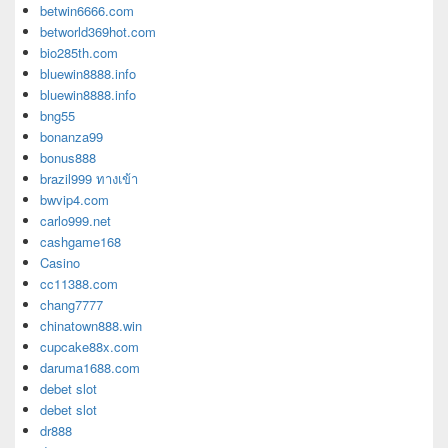
betwin6666.com
betworld369hot.com
bio285th.com
bluewin8888.info
bluewin8888.info
bng55
bonanza99
bonus888
brazil999 ทางเข้า
bwvip4.com
carlo999.net
cashgame168
Casino
cc11388.com
chang7777
chinatown888.win
cupcake88x.com
daruma1688.com
debet slot
debet slot
dr888