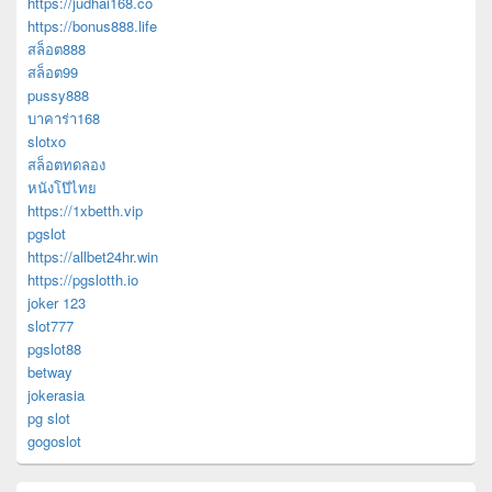
https://judhai168.co
https://bonus888.life
สล็อต888
สล็อต99
pussy888
บาคาร่า168
slotxo
สล็อตทดลอง
หนังโป๊ไทย
https://1xbetth.vip
pgslot
https://allbet24hr.win
https://pgslotth.io
joker 123
slot777
pgslot88
betway
jokerasia
pg slot
gogoslot