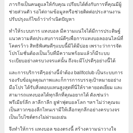
ภารกิจเป็นคนดูแลให้กับคุณ เปรียบได้ดั่งกับการที่คุณมีผู้
ช่วยส่วนตัว รอไต่ถามข้อมูลหรือช่วยติดต่อประสานงาน
ปรับปรุงแก้ไขถ้าว่ากำเนิดปัญหา
ทำให้ระบบการ แทงบอล มีความแน่ใจได้มีการประดิษฐ์
แนวความคิดประสบการณ์ดีๆเพื่อการแทงบอลออนไลน์ที่
โคตรว้าว สิทธิพิเศษดีๆแบบนี้มิได้มีบ่อย เพราะว่าการจัด
โปรโมชั่นต้องเป็นเว็บที่มีความพร้อมแล้วก็มีระบบ
ระเบียบอย่างครบวงจรแค่นั้น ถึงจะมีโปรดีๆอย่างนี้ได้
และการบริการดีๆอย่างนี้จำต้อง ballfcclub เป็นระบบการ
รองรับข้อมูลคุณภาพและก็การการบรรลุเป้าหมายอย่าง
มือโปร ได้รับสิ่งตอบแทนสูงสุดที่นี่ให้ราคายอดเยี่ยม และ
สามารถแทงบอลได้ทุกลีกที่คุณอยากได้ ดังเช่นว่า
พรีเมียร์ลีก ลาลีกาลีก ยูฟ่าฟุตบอลโลก ฯลฯ ไม่ว่าคุณจะ
เป็นสาวกของลีกไหนเรามีให้เลือกทุกลีกอย่างครบวงจร
เป็นเว็บไซต์ตรงไม่ผ่านเอเย่น
จึงทำให้การ แทงบอล ของตรงนี้ สร้างความน่าวางใจ