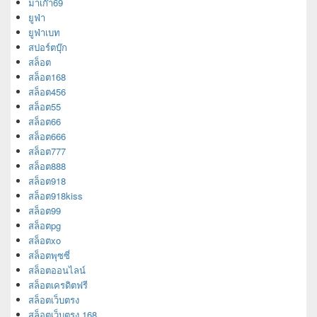
มาเก๊า69
ยูฟ่า
ยูฟ่าเบท
สปอร์ตบุ๊ก
สล็อต
สล็อต168
สล็อต456
สล็อต55
สล็อต66
สล็อต666
สล็อต777
สล็อต888
สล็อต918
สล็อต918kiss
สล็อต99
สล็อตpg
สล็อตxo
สล็อตพุซซี่
สล็อตออนไลน์
สล็อตเครดิตฟรี
สล็อตเว็บตรง
สล็อตเว็บตรง 168