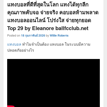
แทงบอลที่ดีที่สุดในโลก แทงได้ทุกลีก
คุณภาพคับจอ จ่ายจริง คอบอลห้ามพลาด
แทงบอลออนไลน์ โปร่งใส จ่ายทุกยอด
Top 29 by Eleanore ballfcclub.net
Posted on
18 กุมภาพันธ์ 2026
by
Willie Roberts
แทงบอล
ทำไมจำเป็นต้อง แทงบอล ในระบบมีความ
ปลอดภัยอย่างไร