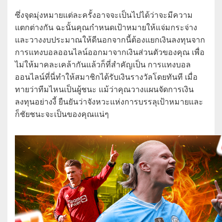
ซึ่งจุดมุ่งหมายแต่ละครั้งอาจจะเป็นไปได้ว่าจะมีความ
แตกต่างกัน ฉะนั้นคุณกำหนดเป้าหมายให้แจ่มกระจ่าง
และวางงบประมาณให้ดีนอกจากนี้ต้องแยกเงินลงทุนจาก
การแทงบอลออนไลน์ออกมาจากเงินส่วนตัวของคุณ เพื่อ
ไม่ให้มาคละเคล้ากันแล้วก็ที่สำคัญเป็น การแทงบอล
ออนไลน์ที่นี่ทำให้สมาชิกได้รับเงินรางวัลโดยทันที เมื่อ
ทายว่าทีมไหนเป็นผู้ชนะ แม้ว่าคุณวางแผนจัดการเงิน
ลงทุนอย่างงี้ ยืนยันว่าจังหวะแห่งการบรรลุเป้าหมายและ
ก็ชัยชนะจะเป็นของคุณแน่ๆ