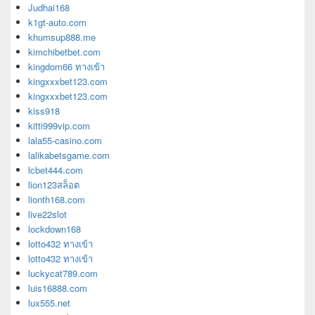
Judhai168
k1gt-auto.com
khumsup888.me
kimchibetbet.com
kingdom66 ทางเข้า
kingxxxbet123.com
kingxxxbet123.com
kiss918
kitti999vip.com
lala55-casino.com
lalikabetsgame.com
lcbet444.com
lion123สล็อต
lionth168.com
live22slot
lockdown168
lotto432 ทางเข้า
lotto432 ทางเข้า
luckycat789.com
luis16888.com
lux555.net