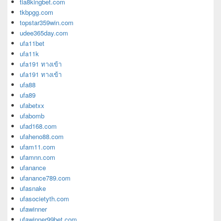
tia8kingbet.com
tkbpgg.com
topstar359win.com
udee365day.com
ufa11bet
ufa11k
ufa191 ทางเข้า
ufa191 ทางเข้า
ufa88
ufa89
ufabetxx
ufabomb
ufad168.com
ufaheno88.com
ufam11.com
ufamnn.com
ufanance
ufanance789.com
ufasnake
ufasocietyth.com
ufawinner
ufawinner99bet.com