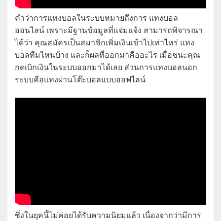
คำว่าการแทงบอลในระบบหมายถึงการ แทงบอล
ออนไลน์ เพราะมีฐานข้อมูลที่แจ่มแจ้ง สามารถพิจารณา
ได้ว่า คุณสมัครเป็นสมาชิกเพิ่มเงินเข้าไปเท่าไหร่ แทง
บอลทีมไหนบ้าง และก็ผลที่ออกมาคืออะไร เมื่อชนะคุณ
กดเบิกเงินในระบบออกมาได้เลย ส่วนการแทงบอลนอก
ระบบคือแทงผ่านโต๊ะบอลแบบออฟไลน์
ซึ่งในยุคนี้ไม่ค่อยได้รับความนิยมแล้ว เนื่องจากว่ามีการ