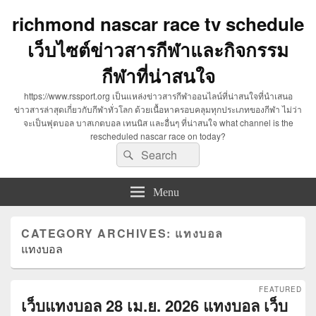
richmond nascar race tv schedule
เว็บไซต์ข่าวสารกีฬาและกิจกรรม
กีฬาที่น่าสนใจ
https://www.rssport.org เป็นแหล่งข่าวสารกีฬาออนไลน์ที่น่าสนใจที่นำเสนอ
ข่าวสารล่าสุดเกี่ยวกับกีฬาทั่วโลก ด้วยเนื้อหาครอบคลุมทุกประเภทของกีฬา ไม่ว่า
จะเป็นฟุตบอล บาสเกตบอล เทนนิส และอื่นๆ ที่น่าสนใจ what channel is the
rescheduled nascar race on today?
Search
Search
for:
Menu
CATEGORY ARCHIVES:
แทงบอล
แทงบอล
FEATURED
เว็บแทงบอล 28 เม.ย. 2026 แทงบอล เว็บ