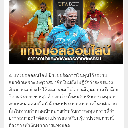
2. แทงบอลออนไลน์ มีระบบจัดการเงินทุนไว้รองรับ
สมาชิกเพราะเหตุว่าสมาชิกใหม่ยังไม่รู้จักว่าจะจัดแจง
เงินลงทุนอย่างไรให้เหมาะสม ไม่ว่าจะมีทุนมากหรือน้อย
ก็ตามวิธีที่ง่ายๆที่สุดคือ จะต้องตั้งงบสำหรับการลงทุนว่า
จะแทงบอลออนไลน์ ด้วยงบประมาณมากแค่ไหนต่อจาก
นั้นให้ท่านกำหนดเป้าหมายสำหรับการลงทุนคราวนี้ว่า
ปรารถนาอะไรดังเช่นปรารถนาเรียนรู้หาประสบการณ์
ต้องการทำเงินจากการแทงบอล