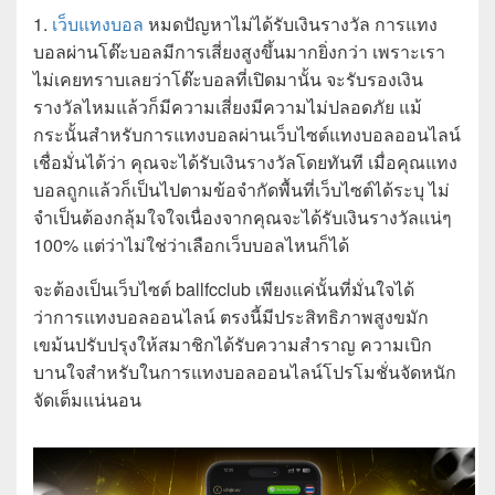
1.
เว็บแทงบอล
หมดปัญหาไม่ได้รับเงินรางวัล การแทง
บอลผ่านโต๊ะบอลมีการเสี่ยงสูงขึ้นมากยิ่งกว่า เพราะเรา
ไม่เคยทราบเลยว่าโต๊ะบอลที่เปิดมานั้น จะรับรองเงิน
รางวัลไหมแล้วก็มีความเสี่ยงมีความไม่ปลอดภัย แม้
กระนั้นสำหรับการแทงบอลผ่านเว็บไซต์แทงบอลออนไลน์
เชื่อมั่นได้ว่า คุณจะได้รับเงินรางวัลโดยทันที เมื่อคุณแทง
บอลถูกแล้วก็เป็นไปตามข้อจำกัดพื้นที่เว็บไซต์ได้ระบุ ไม่
จำเป็นต้องกลุ้มใจใจเนื่องจากคุณจะได้รับเงินรางวัลแน่ๆ
100% แต่ว่าไม่ใช่ว่าเลือกเว็บบอลไหนก็ได้
จะต้องเป็นเว็บไซต์ ballfcclub เพียงแค่นั้นที่มั่นใจได้
ว่าการแทงบอลออนไลน์ ตรงนี้มีประสิทธิภาพสูงขมัก
เขม้นปรับปรุงให้สมาชิกได้รับความสำราญ ความเบิก
บานใจสำหรับในการแทงบอลออนไลน์โปรโมชั่นจัดหนัก
จัดเต็มแน่นอน