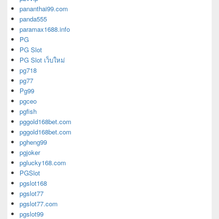
pananthai99.com
panda555
paramax1688.info
PG
PG Slot
PG Slot เว็บใหม่
pg718
pg77
Pg99
pgceo
pgfish
pggold168bet.com
pggold168bet.com
pgheng99
pgjoker
pglucky168.com
PGSlot
pgslot168
pgslot77
pgslot77.com
pgslot99