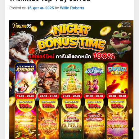
Posted on
16 ตุลาคม 2025
by
Willie Roberts