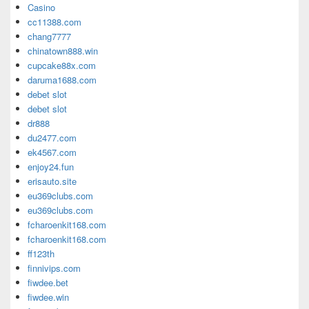
Casino
cc11388.com
chang7777
chinatown888.win
cupcake88x.com
daruma1688.com
debet slot
debet slot
dr888
du2477.com
ek4567.com
enjoy24.fun
erisauto.site
eu369clubs.com
eu369clubs.com
fcharoenkit168.com
fcharoenkit168.com
ff123th
finnivips.com
fiwdee.bet
fiwdee.win