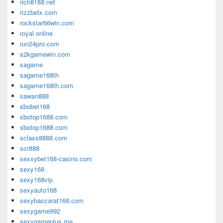
rich8188.net
rizzbetx.com
rockstar66win.com
royal online
run24pro.com
s2kgamewin.com
sagame
sagame168th
sagame168th.com
sawan888
sbobet168
sbotop1688.com
sbotop1688.com
sclass8888.com
scr888
sexxybet168-casino.com
sexy168
sexy168vip
sexyauto168
sexybaccarat168.com
sexygame992
sexygameplus.me