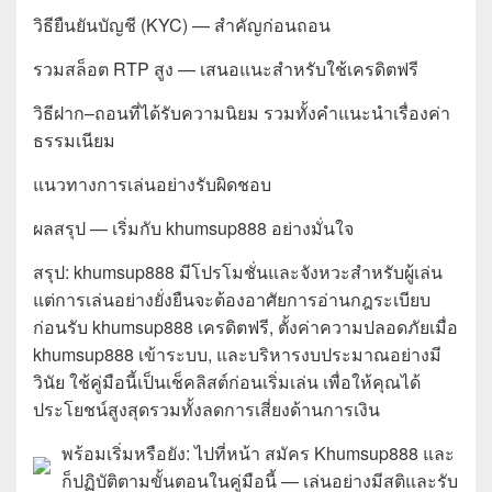
วิธียืนยันบัญชี (KYC) — สำคัญก่อนถอน
รวมสล็อต RTP สูง — เสนอแนะสำหรับใช้เครดิตฟรี
วิธีฝาก–ถอนที่ได้รับความนิยม รวมทั้งคำแนะนำเรื่องค่า
ธรรมเนียม
แนวทางการเล่นอย่างรับผิดชอบ
ผลสรุป — เริ่มกับ khumsup888 อย่างมั่นใจ
สรุป: khumsup888 มีโปรโมชั่นและจังหวะสำหรับผู้เล่น
แต่การเล่นอย่างยั่งยืนจะต้องอาศัยการอ่านกฎระเบียบ
ก่อนรับ khumsup888 เครดิตฟรี, ตั้งค่าความปลอดภัยเมื่อ
khumsup888 เข้าระบบ, และบริหารงบประมาณอย่างมี
วินัย ใช้คู่มือนี้เป็นเช็คลิสต์ก่อนเริ่มเล่น เพื่อให้คุณได้
ประโยชน์สูงสุดรวมทั้งลดการเสี่ยงด้านการเงิน
พร้อมเริ่มหรือยัง: ไปที่หน้า สมัคร Khumsup888 และ
ก็ปฏิบัติตามขั้นตอนในคู่มือนี้ — เล่นอย่างมีสติและรับ