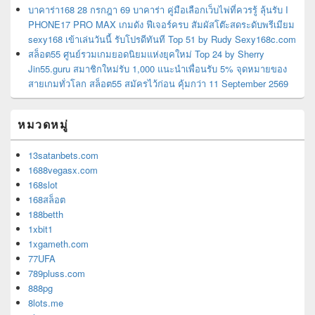
บาคาร่า168 28 กรกฎา 69 บาคาร่า คู่มือเลือกเว็บไพ่ที่ควรรู้ ลุ้นรับ I
PHONE17 PRO MAX เกมดัง ฟีเจอร์ครบ สัมผัสโต๊ะสดระดับพรีเมียม
sexy168 เข้าเล่นวันนี้ รับโปรดีทันที Top 51 by Rudy Sexy168c.com
สล็อต55 ศูนย์รวมเกมยอดนิยมแห่งยุคใหม่ Top 24 by Sherry
Jin55.guru สมาชิกใหม่รับ 1,000 แนะนำเพื่อนรับ 5% จุดหมายของ
สายเกมทั่วโลก สล็อต55 สมัครไว้ก่อน คุ้มกว่า 11 September 2569
หมวดหมู่
13satanbets.com
1688vegasx.com
168slot
168สล็อต
188betth
1xbit1
1xgameth.com
77UFA
789pluss.com
888pg
8lots.me