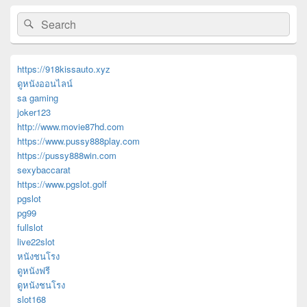
Primary
Search
Search
Sidebar
for:
Widget
Area
https://918kissauto.xyz
ดูหนังออนไลน์
sa gaming
joker123
http://www.movie87hd.com
https://www.pussy888play.com
https://pussy888win.com
sexybaccarat
https://www.pgslot.golf
pgslot
pg99
fullslot
live22slot
หนังชนโรง
ดูหนังฟรี
ดูหนังชนโรง
slot168