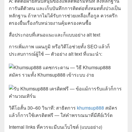
A: ติดต่อฝ่ายสนับสนุนของแพลตฟอร์มทันที ส่งหลักฐาน
การันตีตัวตน และเก็บบันทึกการติดต่อทั้งหมดทั้งปวงเป็น
หลักฐาน ถ้าหากไม่ได้รับการช่วยเหลือเกื้อกูล ควรตรึก
ตรองยื่นเรื่องกับหน่วยงานคุ้มครองคนซื้อ
สื่อประกอบที่เสนอแนะและก็แบบอย่าง alt text
การเพิ่มภาพ แผนภูมิ หรือวิดีโอช่วยทั้ง SEO แล้วก็
ประสบการณ์ผู้ใช้ — ตัวอย่าง alt text ที่แนะนำ:
วิดีโอสั้น 30–60 วินาที: สาธิตการ
khumsup888
สมัคร
แล้วก็การใช้เครดิตฟรี — ใส่คำพรรณนาที่มีคีย์เวิร์ด
Internal links ที่ควรจะมีบนเว็บไซต์ (แบบอย่าง)