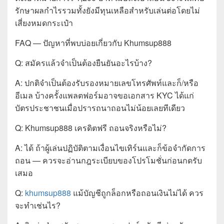
รักษาผลกำไรรวมทั้งยังมีทุนเหลือสำหรับเล่นต่อโดยไม่
เสี่ยงหมดกระเป๋า
FAQ — ปัญหาที่พบบ่อยเกี่ยวกับ Khumsup888
Q: สมัครแล้วจำเป็นต้องยืนยันอะไรบ้าง?
A: ปกติจำเป็นต้องรับรองหมายเลขโทรศัพท์และก็/หรือ
อีเมล บ้างครั้งแพลตฟอร์มอาจขอเอกสาร KYC ได้แก่
บัตรประชาชนเมื่อปรารถนาถอนไม่น้อยเลยทีเดียว
Q: Khumsup888 เครดิตฟรี ถอนจริงหรือไม่?
A: ได้ ถ้าผู้เล่นปฏิบัติตามเงื่อนไขเทิร์นและก็ข้อจำกัดการ
ถอน — ควรจะอ่านกฎระเบียบของโปรโมชั่นก่อนกดรับ
เสมอ
Q:
khumsup888
แม้บัญชีถูกล็อกหรือถอนเงินไม่ได้ ควร
จะทำเช่นไร?