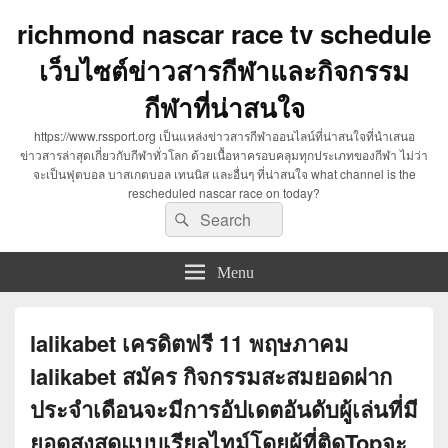
richmond nascar race tv schedule
เว็บไซต์ข่าวสารกีฬาและกิจกรรม
กีฬาที่น่าสนใจ
https://www.rssport.org เป็นแหล่งข่าวสารกีฬาออนไลน์ที่น่าสนใจที่นำเสนอ
ข่าวสารล่าสุดเกี่ยวกับกีฬาทั่วโลก ด้วยเนื้อหาครอบคลุมทุกประเภทของกีฬา ไม่ว่า
จะเป็นฟุตบอล บาสเกตบอล เทนนิส และอื่นๆ ที่น่าสนใจ what channel is the
rescheduled nascar race on today?
Search
Search
for:
Menu
lalikabet เครดิตฟรี 11 พฤษภาคม
lalikabet สมัคร กิจกรรมสะสมยอดฝาก
ประจำเดือนจะมีการอัปเดตอันดับผู้เล่นที่มี
ยอดสูงสุดแบบเรียลไทม์โดยผู้ที่ติดTopจะ