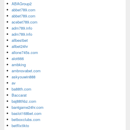
ABAGroup2
abbet789.com
abbet789.com
acebet789.com
adm789.info
adm789.info
allbestbet
allbet24hr
allone745s.com
alot666
ambking
ambnovabet.com
askyouwin888
av
ba88th.com
Baccarat
baj88thbz.com
bar4game24hr.com
baslot168bet.com
betboxclubs.com
betflixtikto