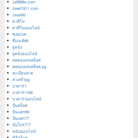
zaf888s.com
zeed1911.com
zeus66
คาสิโน
คาสิโนออนไลน์
ซอยเบท
ซีเกมส์68
ดูหนัง
ดูหนังออนไลน์
ทดลองเล่นสล็อต
ทดลองเล่นสล็อต pg
ทะเบียนสวย
ทางเข้าpg
บาคาร่า
บาคาร่า168
บาคาร่าออนไลน์
ปั่นสล็อต
ปั่นแตก66
ปั่นแตก77
ปั่นโปร777
พนันออนไลน์
พีจีสล็อต