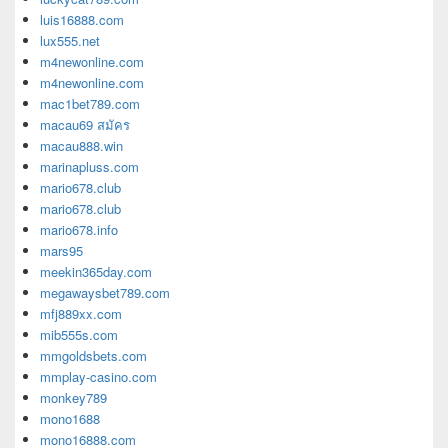
luis16888.com
lux555.net
m4newonline.com
m4newonline.com
mac1bet789.com
macau69 สมัคร
macau888.win
marinapluss.com
mario678.club
mario678.club
mario678.info
mars95
meekin365day.com
megawaysbet789.com
mfj889xx.com
mib555s.com
mmgoldsbets.com
mmplay-casino.com
monkey789
mono1688
mono16888.com