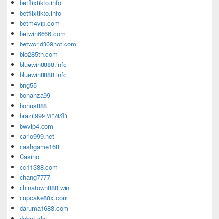
betflixtikto.info
betflixtikto.info
betm4vip.com
betwin6666.com
betworld369hot.com
bio285th.com
bluewin8888.info
bluewin8888.info
bng55
bonanza99
bonus888
brazil999 ทางเข้า
bwvip4.com
carlo999.net
cashgame168
Casino
cc11388.com
chang7777
chinatown888.win
cupcake88x.com
daruma1688.com
debet slot