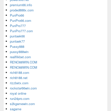
premium66.info
proded888x.com
PunPro66
PunPro66.com
PunPro777
PunPro777.com
puntaek66
puntaek77
Pussy888
pussy888win
realflikbet.com
RENO88WIN.COM
RENO88WIN.COM
rich8188.com
rich8188.net
rizzbetx.com
rockstar66win.com
royal online
run24pro.com
s2kgamewin.com
sagame