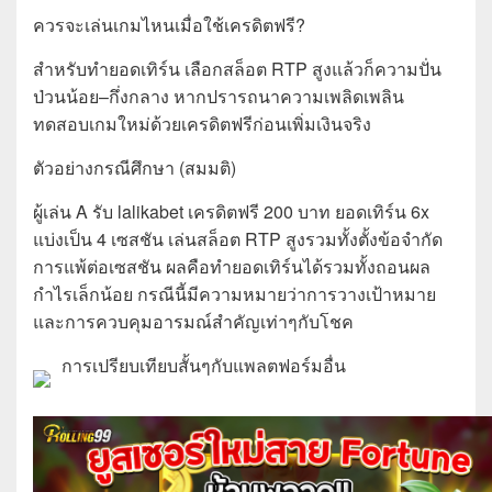
ควรจะเล่นเกมไหนเมื่อใช้เครดิตฟรี?
สำหรับทำยอดเทิร์น เลือกสล็อต RTP สูงแล้วก็ความปั่น
ป่วนน้อย–กึ่งกลาง หากปรารถนาความเพลิดเพลิน
ทดสอบเกมใหม่ด้วยเครดิตฟรีก่อนเพิ่มเงินจริง
ตัวอย่างกรณีศึกษา (สมมติ)
ผู้เล่น A รับ lalikabet เครดิตฟรี 200 บาท ยอดเทิร์น 6x
แบ่งเป็น 4 เซสชัน เล่นสล็อต RTP สูงรวมทั้งตั้งข้อจำกัด
การแพ้ต่อเซสชัน ผลคือทำยอดเทิร์นได้รวมทั้งถอนผล
กำไรเล็กน้อย กรณีนี้มีความหมายว่าการวางเป้าหมาย
และการควบคุมอารมณ์สำคัญเท่าๆกับโชค
การเปรียบเทียบสั้นๆกับแพลตฟอร์มอื่น