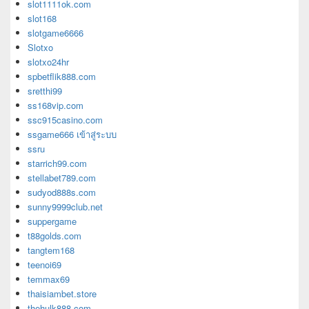
slot1111ok.com
slot168
slotgame6666
Slotxo
slotxo24hr
spbetflik888.com
sretthi99
ss168vip.com
ssc915casino.com
ssgame666 เข้าสู่ระบบ
ssru
starrich99.com
stellabet789.com
sudyod888s.com
sunny9999club.net
suppergame
t88golds.com
tangtem168
teenoi69
temmax69
thaisiambet.store
thehulk888.com