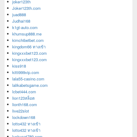
joker123th
Joker123th.com
juad888
Judhai168
k1gt-auto.com
khumsup888.me
kimchibetbet.com
kingdom66 ทางเข้า
kingxxxbet123.com
kingxxxbet123.com
kiss918
kitti999vip.com
lala55-casino.com
lalikabetsgame.com
lcbet444.com
lion123สล็อต
lionth168.com
live22slot
lockdown168
lotto432 ทางเข้า
lotto432 ทางเข้า
luckycat789.com