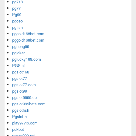
pg718
pg77
Pg99
pgceo
pgfish
pggold168bet.com
pggold168bet.com
pgheng99
pgjoker
pglucky168.com
PGSlot
pgslot168
pgslot77
pgslot77.com
pgslot99
pgslot9999.co
pgslot999bets.com
pgslotfish
Pgslotth
play97vip.com
pokbet
power999.net