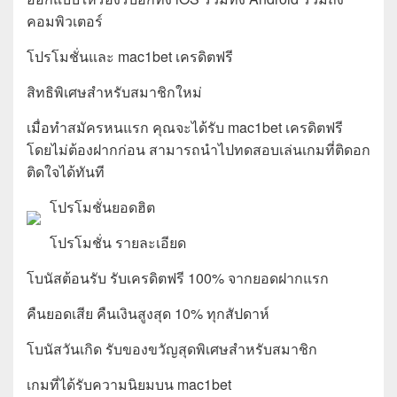
คอมพิวเตอร์
โปรโมชั่นและ mac1bet เครดิตฟรี
สิทธิพิเศษสำหรับสมาชิกใหม่
เมื่อทำสมัครหนแรก คุณจะได้รับ mac1bet เครดิตฟรี
โดยไม่ต้องฝากก่อน สามารถนำไปทดสอบเล่นเกมที่ติดอก
ติดใจได้ทันที
โปรโมชั่นยอดฮิต
โปรโมชั่น รายละเอียด
โบนัสต้อนรับ รับเครดิตฟรี 100% จากยอดฝากแรก
คืนยอดเสีย คืนเงินสูงสุด 10% ทุกสัปดาห์
โบนัสวันเกิด รับของขวัญสุดพิเศษสำหรับสมาชิก
เกมที่ได้รับความนิยมบน mac1bet