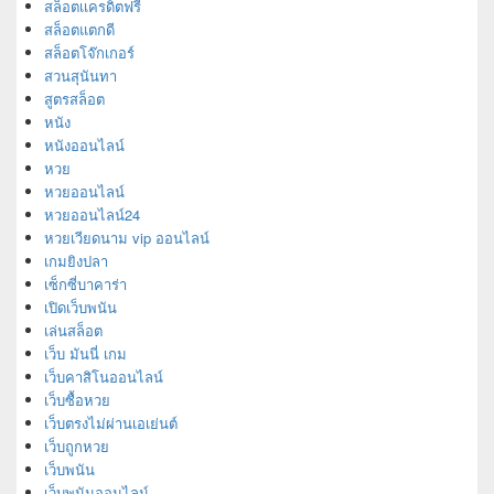
สล็อตเเครดิตฟรี
สล็อตแตกดี
สล็อตโจ๊กเกอร์
สวนสุนันทา
สูตรสล็อต
หนัง
หนังออนไลน์
หวย
หวยออนไลน์
หวยออนไลน์24
หวยเวียดนาม vip ออนไลน์
เกมยิงปลา
เซ็กซี่บาคาร่า
เปิดเว็บพนัน
เล่นสล็อต
เว็บ มันนี่ เกม
เว็บคาสิโนออนไลน์
เว็บซื้อหวย
เว็บตรงไม่ผ่านเอเย่นต์
เว็บถูกหวย
เว็บพนัน
เว็บพนันออนไลน์