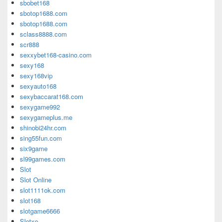
sbobet168
sbotop1688.com
sbotop1688.com
sclass8888.com
scr888
sexxybet168-casino.com
sexy168
sexy168vip
sexyauto168
sexybaccarat168.com
sexygame992
sexygameplus.me
shinobi24hr.com
sing55fun.com
six9game
sl99games.com
Slot
Slot Online
slot1111ok.com
slot168
slotgame6666
Slotxo