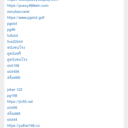
https://pussy888win.com
sexybaccarat
https://www.pgslot.golf
pgslot
pg99
fullslot
live22slot
หนังชนโรง
ดูหนังฟรี
ดูหนังชนโรง
slot168
slot456
สล็อต66
joker 123
pg168
https://jin55.net
slot99
สล็อต66
slot44
https://judhai168.co