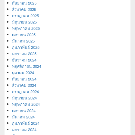
กันยายน 2025
สิงหาคม 2025
กรกฎาคม 2025
มิถุนายน 2025
พฤษภาคม 2025
เมษายน 2025
มีนาคม 2025
กุมภาพันธ์ 2025
มกราคม 2025
ธันวาคม 2024
พฤศจิกายน 2024
ตุลาคม 2024
กันยายน 2024
สิงหาคม 2024
กรกฎาคม 2024
มิถุนายน 2024
พฤษภาคม 2024
เมษายน 2024
มีนาคม 2024
กุมภาพันธ์ 2024
มกราคม 2024