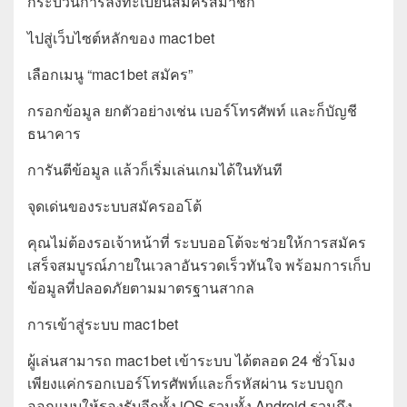
กระบวนการลงทะเบียนสมัครสมาชิก
ไปสู่เว็บไซต์หลักของ mac1bet
เลือกเมนู “mac1bet สมัคร”
กรอกข้อมูล ยกตัวอย่างเช่น เบอร์โทรศัพท์ และก็บัญชี
ธนาคาร
การันตีข้อมูล แล้วก็เริ่มเล่นเกมได้ในทันที
จุดเด่นของระบบสมัครออโต้
คุณไม่ต้องรอเจ้าหน้าที่ ระบบออโต้จะช่วยให้การสมัคร
เสร็จสมบูรณ์ภายในเวลาอันรวดเร็วทันใจ พร้อมการเก็บ
ข้อมูลที่ปลอดภัยตามมาตรฐานสากล
การเข้าสู่ระบบ mac1bet
ผู้เล่นสามารถ mac1bet เข้าระบบ ได้ตลอด 24 ชั่วโมง
เพียงแค่กรอกเบอร์โทรศัพท์และก็รหัสผ่าน ระบบถูก
ออกแบบให้รองรับอีกทั้ง iOS รวมทั้ง Android รวมถึง