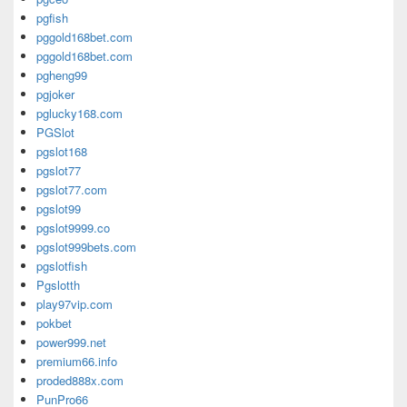
pgfish
pggold168bet.com
pggold168bet.com
pgheng99
pgjoker
pglucky168.com
PGSlot
pgslot168
pgslot77
pgslot77.com
pgslot99
pgslot9999.co
pgslot999bets.com
pgslotfish
Pgslotth
play97vip.com
pokbet
power999.net
premium66.info
proded888x.com
PunPro66