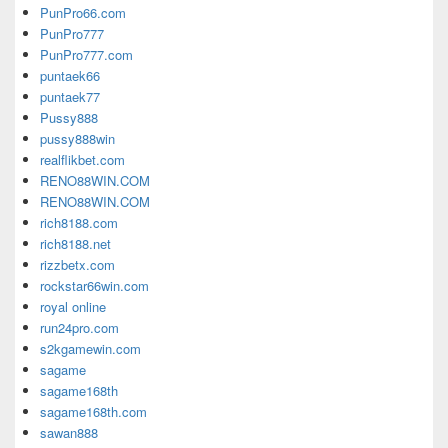
PunPro66.com
PunPro777
PunPro777.com
puntaek66
puntaek77
Pussy888
pussy888win
realflikbet.com
RENO88WIN.COM
RENO88WIN.COM
rich8188.com
rich8188.net
rizzbetx.com
rockstar66win.com
royal online
run24pro.com
s2kgamewin.com
sagame
sagame168th
sagame168th.com
sawan888