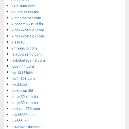
k1gt-auto.com
khumsup888.me
kimchibetbet.com
kingdom66 ทางเข้า
kingxxxbet123.com
kingxxxbet123.com
kiss918
kitti999vip.com
lala55-casino.com
lalikabetsgame.com
lcbet444.com
lion123สล็อต
lionth168.com
live22slot
lockdown168
lotto432 ทางเข้า
lotto432 ทางเข้า
luckycat789.com
luis16888.com
lux555.net
m4newonline.com