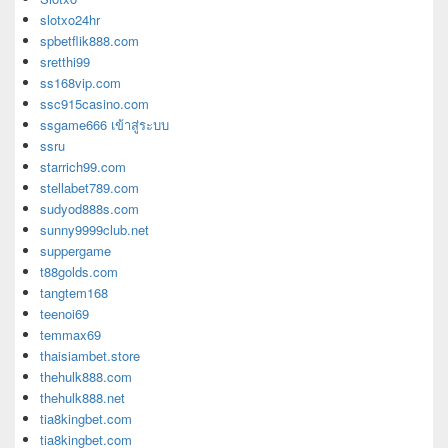
slotxo24hr
spbetflik888.com
sretthi99
ss168vip.com
ssc915casino.com
ssgame666 เข้าสู่ระบบ
ssru
starrich99.com
stellabet789.com
sudyod888s.com
sunny9999club.net
suppergame
t88golds.com
tangtem168
teenoi69
temmax69
thaisiambet.store
thehulk888.com
thehulk888.net
tia8kingbet.com
tia8kingbet.com