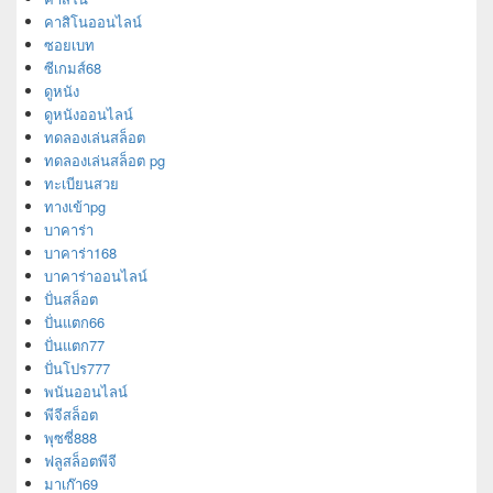
คาสิโนออนไลน์
ซอยเบท
ซีเกมส์68
ดูหนัง
ดูหนังออนไลน์
ทดลองเล่นสล็อต
ทดลองเล่นสล็อต pg
ทะเบียนสวย
ทางเข้าpg
บาคาร่า
บาคาร่า168
บาคาร่าออนไลน์
ปั่นสล็อต
ปั่นแตก66
ปั่นแตก77
ปั่นโปร777
พนันออนไลน์
พีจีสล็อต
พุซซี่888
ฟลูสล็อตพีจี
มาเก๊า69