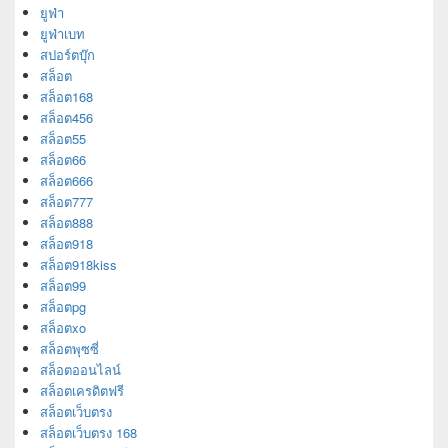
ยูฟ่า
ยูฟ่าเบท
สปอร์ตบุ๊ก
สล็อต
สล็อต168
สล็อต456
สล็อต55
สล็อต66
สล็อต666
สล็อต777
สล็อต888
สล็อต918
สล็อต918kiss
สล็อต99
สล็อตpg
สล็อตxo
สล็อตพุซซี่
สล็อตออนไลน์
สล็อตเครดิตฟรี
สล็อตเว็บตรง
สล็อตเว็บตรง 168