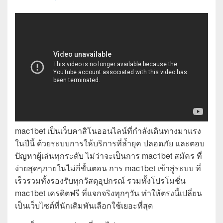
mac1bet เป็นเว็บคาสิโนออนไลน์ที่กำลังเดินทางมาแรง
ในปีนี้ ด้วยระบบการให้บริการที่ล้ำยุค ปลอดภัย และตอบ
ปัญหาผู้เล่นทุกระดับ ไม่ว่าจะเป็นการ mac1bet สมัคร ที่
ง่ายสุดๆภายในไม่กี่ขั้นตอน การ mac1bet เข้าสู่ระบบ ที่
เร็วรวมทั้งรองรับทุกวัสดุอุปกรณ์ รวมทั้งโปรโมชั่น
mac1bet เครดิตฟรี ที่แจกจริงทุกๆวัน ทำให้ตรงนี้เปลี่ยน
เป็นเว็บไซต์ที่นักเดิมพันเลือกใช้เยอะที่สุด