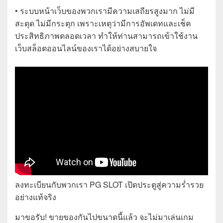
• ระบบหน้าเว็บของพวกเรามีความเสถียรสูงมาก ไม่มี
สะดุด ไม่มีกระตุก เพราะเหตุว่ามีการอัพเดทและเช็ค
ประสิทธิภาพตลอดเวลา ทำให้ท่านสามารถเข้าใช้งาน
เว็บสล็อตออนไลน์ของเราได้อย่างสบายใจ
ลงทะเบียนกับพวกเรา PG SLOT เปิดประตูสู่ความร่ำรวย
อย่างแท้จริง
มาขอรับ! ขายของกันไปขนาดนี้แล้ว จะไม่มาเล่นเกม