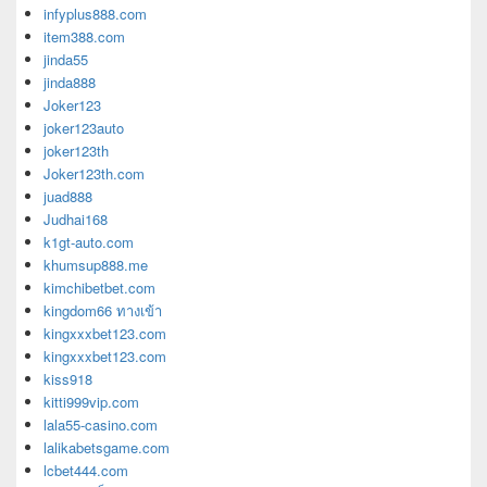
infyplus888.com
item388.com
jinda55
jinda888
Joker123
joker123auto
joker123th
Joker123th.com
juad888
Judhai168
k1gt-auto.com
khumsup888.me
kimchibetbet.com
kingdom66 ทางเข้า
kingxxxbet123.com
kingxxxbet123.com
kiss918
kitti999vip.com
lala55-casino.com
lalikabetsgame.com
lcbet444.com