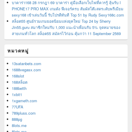
บาคาร่า168 28 กรกฎา 69 บาคาร่า คู่มือเลือกเว็บไพ่ที่ควรรู้ ลุ้นรับ I
PHONE17 PRO MAX เกมดัง ฟีเจอร์ครบ สัมผัสโต๊ะสดระดับพรีเมียม
sexy168 เข้าเล่นวันนี้ รับโปรดีทันที Top 51 by Rudy Sexy168c.com
สล็อต55 ศูนย์รวมเกมยอดนิยมแห่งยุคใหม่ Top 24 by Sherry
Jin55.guru สมาชิกใหม่รับ 1,000 แนะนำเพื่อนรับ 5% จุดหมายของ
สายเกมทั่วโลก สล็อต55 สมัครไว้ก่อน คุ้มกว่า 11 September 2569
หมวดหมู่
13satanbets.com
1688vegasx.com
168slot
168สล็อต
188betth
1xbit1
1xgameth.com
77UFA
789pluss.com
888pg
8lots.me
8lots.me