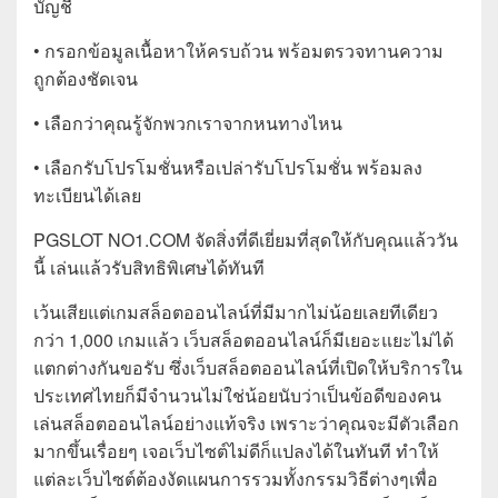
บัญชี
• กรอกข้อมูลเนื้อหาให้ครบถ้วน พร้อมตรวจทานความ
ถูกต้องชัดเจน
• เลือกว่าคุณรู้จักพวกเราจากหนทางไหน
• เลือกรับโปรโมชั่นหรือเปล่ารับโปรโมชั่น พร้อมลง
ทะเบียนได้เลย
PGSLOT NO1.COM จัดสิ่งที่ดีเยี่ยมที่สุดให้กับคุณแล้ววัน
นี้ เล่นแล้วรับสิทธิพิเศษได้ทันที
เว้นเสียแต่เกมสล็อตออนไลน์ที่มีมากไม่น้อยเลยทีเดียว
กว่า 1,000 เกมแล้ว เว็บสล็อตออนไลน์ก็มีเยอะแยะไม่ได้
แตกต่างกันขอรับ ซึ่งเว็บสล็อตออนไลน์ที่เปิดให้บริการใน
ประเทศไทยก็มีจำนวนไม่ใช่น้อยนับว่าเป็นข้อดีของคน
เล่นสล็อตออนไลน์อย่างแท้จริง เพราะว่าคุณจะมีตัวเลือก
มากขึ้นเรื่อยๆ เจอเว็บไซต์ไม่ดีก็แปลงได้ในทันที ทำให้
แต่ละเว็บไซต์ต้องงัดแผนการรวมทั้งกรรมวิธีต่างๆเพื่อ