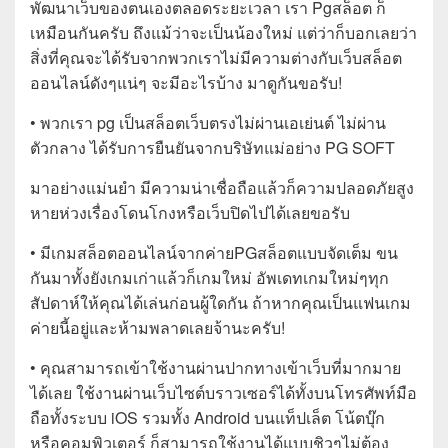
พัฒนาเว็บของตนเองตลอดระยะเวลา เรา Pgสล็อต ก็
เหมือนกันครับ ถึงแม้ว่าจะเป็นน้องใหม่ แต่ว่าก็บอกเลยว่า
สิ่งที่คุณจะได้รับจากพวกเราไม่มีความต่างกับเว็บสล็อต
ออนไลน์ดังๆแน่ๆ จะมีอะไรบ้าง มาดูกันขอรับ!
• พวกเรา pg เป็นสล็อตเว็บตรงไม่ผ่านเอเย่นต์ ไม่ผ่าน
ตัวกลาง ได้รับการยืนยันจากบริษัทแม่อย่าง PG SOFT
มาอย่างแม่นยำ มีความน่าเชื่อถือแล้วก็ความปลอดภัยสูง
หายห่วงเรื่องโดนโกงหรือเว็บปิดไปได้เลยขอรับ
• มีเกมสล็อตออนไลน์จากค่ายPGสล็อตแบบจัดเต็ม ขน
กันมาทั้งยังเกมเก่าแล้วก็เกมใหม่ อัพเดทเกมใหม่ๆทุก
สัปดาห์ให้คุณได้เล่นก่อนผู้ใดกัน ถ้าหากคุณเป็นแฟนเกม
ค่ายนี้อยู่และห้ามพลาดเลยจ้านะครับ!
• คุณสามารถเข้าใช้งานผ่านปากทางเข้าเว็บที่มากมาย
ได้เลย ใช้งานผ่านเว็บไซต์บราวเซอร์ได้ทั้งบนโทรศัพท์มือ
ถือทั้งระบบ iOS รวมทั้ง Android บนแท็ปเล็ต โน้ตบุ๊ก
หรือคอมพิวเตอร์ ก็สามารถใช้งานได้แบบชิวๆไม่ต้อง