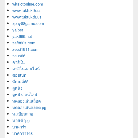
wkslotonline.com
www.tuktukth.us
www.tuktukth.us
xpay88game.com
yaibet
yak699.net
zaf888s.com
zeed1911.com
zeus66
คาสิโน
คาสิโนออนไลน์
ซอยเบท
ซีเกมส์68
ดูหนัง
ดูหนังออนไลน์
ทดลองเล่นสล็อต
ทดลองเล่นสล็อต pg
ทะเบียนสวย
ทางเข้าpg
บาคาร่า
บาคาร่า168