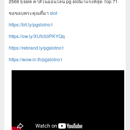
2566 Essie คาสิโนออนไลน์ pg slotมาแรงที่สุด Top 71
ขอขอบพระคุณที่มา
slot
https://bit.ly/pgslotno1
https://ow.ly/XUfc50PKYQq
https://rebrand.ly/pgslotno1
https://wow.in.th/pgslotno1