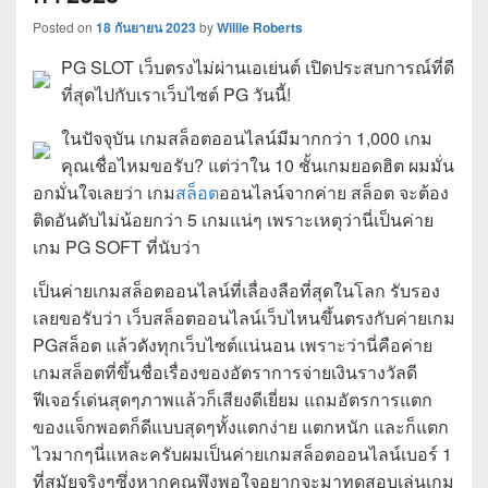
Posted on
18 กันยายน 2023
by
Willie Roberts
PG SLOT เว็บตรงไม่ผ่านเอเย่นต์ เปิดประสบการณ์ที่ดี
ที่สุดไปกับเราเว็บไซต์ PG วันนี้!
ในปัจจุบัน เกมสล็อตออนไลน์มีมากกว่า 1,000 เกม
คุณเชื่อไหมขอรับ? แต่ว่าใน 10 ชั้นเกมยอดฮิต ผมมั่น
อกมั่นใจเลยว่า เกม
สล็อต
ออนไลน์จากค่าย สล็อต จะต้อง
ติดอันดับไม่น้อยกว่า 5 เกมแน่ๆ เพราะเหตุว่านี่เป็นค่าย
เกม PG SOFT ที่นับว่า
เป็นค่ายเกมสล็อตออนไลน์ที่เลื่องลือที่สุดในโลก รับรอง
เลยขอรับว่า เว็บสล็อตออนไลน์เว็บไหนขึ้นตรงกับค่ายเกม
PGสล็อต แล้วดังทุกเว็บไซต์แน่นอน เพราะว่านี่คือค่าย
เกมสล็อตที่ขึ้นชื่อเรื่องของอัตราการจ่ายเงินรางวัลดี
ฟีเจอร์เด่นสุดๆภาพแล้วก็เสียงดีเยี่ยม แถมอัตรการแตก
ของแจ็กพอตก็ดีแบบสุดๆทั้งแตกง่าย แตกหนัก และก็แตก
ไวมากๆนี่แหละครับผมเป็นค่ายเกมสล็อตออนไลน์เบอร์ 1
ที่สมัยจริงๆซึ่งหากคุณพึงพอใจอยากจะมาทดสอบเล่นเกม