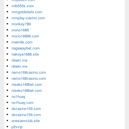
mib555s.com
mmgoldsbets.com
mmplay-casino.com
monkey789
mono1688
mono16888.com
mwin9s.com
nagawaybet.com
nakoya1688.site
nbwin.me
nbwin.me
nemo168casino.com
nemo168casino.com
niseko168bet.com
niseko168bet.com
no1huay
no1huay.com
okcasino159.com
okcasino159.com
onesiamclub.site
p2vvip