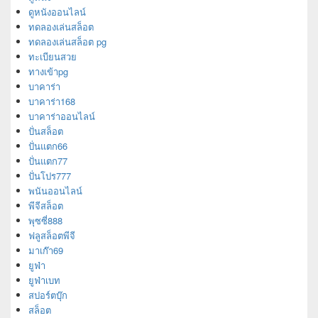
ดูหนังออนไลน์
ทดลองเล่นสล็อต
ทดลองเล่นสล็อต pg
ทะเบียนสวย
ทางเข้าpg
บาคาร่า
บาคาร่า168
บาคาร่าออนไลน์
ปั่นสล็อต
ปั่นแตก66
ปั่นแตก77
ปั่นโปร777
พนันออนไลน์
พีจีสล็อต
พุซซี่888
ฟลูสล็อตพีจี
มาเก๊า69
ยูฟ่า
ยูฟ่าเบท
สปอร์ตบุ๊ก
สล็อต