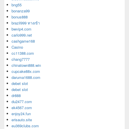
bng55
bonanza99
bonus888
brazil999 ทางเข้า
bwvip4.com
carlo999.net
cashgame168
Casino
cc11388.com
chang7777
chinatown888.win
cupcake88x.com
daruma1688.com
debet slot
debet slot
dr888
du2477.com
ek4567.com
enjoy24.fun
erisauto.site
eu369clubs.com