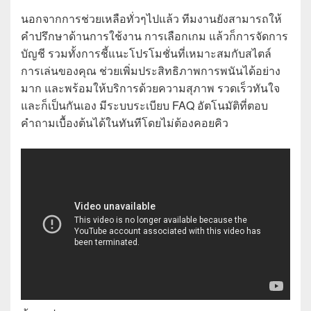
นอกจากการช่วยเหลือทั่วๆไปแล้ว ทีมงานยังสามารถให้
คำปรึกษาด้านการใช้งาน การเลือกเกม แล้วก็การจัดการ
บัญชี รวมทั้งการชี้แนะโปรโมชั่นที่เหมาะสมกับสไตล์
การเล่นของคุณ ช่วยเพิ่มประสิทธิภาพการพนันได้อย่าง
มาก และพร้อมให้บริการด้วยความสุภาพ รวดเร็วทันใจ
และก็เป็นกันเอง มีระบบระเบียบ FAQ อัตโนมัติที่ตอบ
คำถามเบื้องต้นได้ในทันทีโดยไม่ต้องคอยคิว