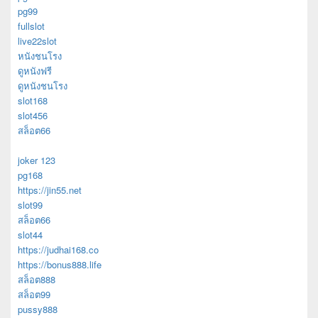
pg99
fullslot
live22slot
หนังชนโรง
ดูหนังฟรี
ดูหนังชนโรง
slot168
slot456
สล็อต66
joker 123
pg168
https://jin55.net
slot99
สล็อต66
slot44
https://judhai168.co
https://bonus888.life
สล็อต888
สล็อต99
pussy888