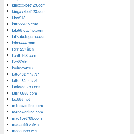
kingxxxbet123.com
kingxxxbet123.com
kiss918
kitti999vip.com
lala55-casino.com
lalikabetsgame.com
lcbet444.com
lion123สล็อต
lionth168.com
live22slot
lockdown168
lotto432 ทางเข้า
lotto432 ทางเข้า
luckycat789.com
luis16888.com
lux555.net
m4newonline.com
m4newonline.com
mac1bet789.com
macau69 สมัคร
macau888.win