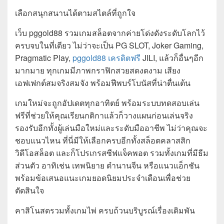
เลือกสนุกสนานได้ตามสไตล์ที่ถูกใจ
เว็บ pggold88 รวมเกมสล็อตจากค่ายโด่งดังระดับโลกไว้
ครบจบในที่เดียว ไม่ว่าจะเป็น PG SLOT, Joker Gaming,
Pragmatic Play,
pggold88 เครดิตฟรี
JILI, แล้วก็อื่นๆอีก
มากมาย ทุกเกมมีภาพกราฟิกสวยสดงดงาม เสียง
เอฟเฟกต์สมจริงสมจัง พร้อมฟีพบร์โบนัสที่น่าตื่นเต้น
เกมใหม่จะถูกอัปเดตทุกอาทิตย์ พร้อมระบบทดสอบเล่น
ฟรีที่ช่วยให้คุณเรียนกติกาแล้วก็วางแผนก่อนเล่นจริง
รองรับอีกทั้งผู้เล่นมือใหม่และระดับมืออาชีพ ไม่ว่าคุณจะ
ชอบแนวไหน ที่นี่มีให้เลือกครบอีกทั้งสล็อตคลาสสิก
วิดีโอสล็อต และก็โปรเกรสซีฟแจ็คพอต รวมทั้งเกมที่มีธีม
ส่วนตัว อาทิเช่น เทพนิยาย ตำนานจีน หรือแนวแอ็กชัน
พร้อมข้อเสนอแนะเกมยอดนิยมประจำเดือนเพื่อช่วย
ตัดสินใจ
คาสิโนสดรวมทั้งเกมไพ่ ครบถ้วนบริบูรณ์เรื่องเดิมพัน