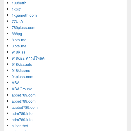
188betth
1xbit1
1xgameth.com
77UFA
789pluss.com
888pg
8lots.me
8lots.me
918Kiss
918kiss ดาวน์โหลด
918kissauto
918kissme
9kpluss.com
ABA
ABAGroup2
abbet789.com
abbet789.com
acebet789.com
adm789.info
adm789.info
allbestbet