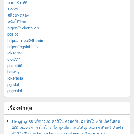
บาคาร่า168
slotxo
สล็อตทดลอง
หนังโป๊ไทย
https://1xbetth.vip
pgslot
https://allbet24hr.win
https://pgslotth.io
joker 123
slot777
pgslot88
betway
jokerasia
pg slot
gogoslot
เรื่องล่าสุด
Hengjing168 บริการเกมคาสิโน ครบครัน 24 ชั่วโมง วันเกิดรับเลย
300 เกมคุรภาพ เว็บโปร่งใส ยูสเดียว เล่นได้ทุกเกม เครดิตฟรี คุ้มค่า
ที่ไว้ใจ Top 96 by Ian hengjing168d.com 8 สิงหาคม 69