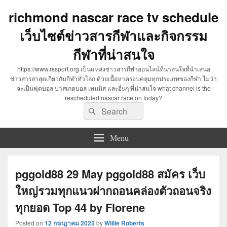
richmond nascar race tv schedule
เว็บไซต์ข่าวสารกีฬาและกิจกรรม
กีฬาที่น่าสนใจ
https://www.rssport.org เป็นแหล่งข่าวสารกีฬาออนไลน์ที่น่าสนใจที่นำเสนอ
ข่าวสารล่าสุดเกี่ยวกับกีฬาทั่วโลก ด้วยเนื้อหาครอบคลุมทุกประเภทของกีฬา ไม่ว่า
จะเป็นฟุตบอล บาสเกตบอล เทนนิส และอื่นๆ ที่น่าสนใจ what channel is the
rescheduled nascar race on today?
Search
Search
for:
Menu
pggold88 29 May pggold88 สมัคร เว็บ
ใหญ่รวมทุกแนวฝากถอนคล่องตัวถอนจริง
ทุกยอด Top 44 by Florene
Posted on
12 กรกฎาคม 2025
by
Willie Roberts