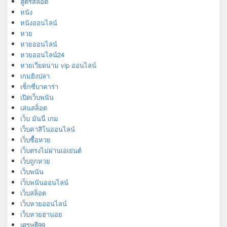
สูตรสล็อต
หนัง
หนังออนไลน์
หวย
หวยออนไลน์
หวยออนไลน์24
หวยเวียดนาม vip ออนไลน์
เกมยิงปลา
เซ็กซี่บาคาร่า
เปิดเว็บพนัน
เล่นสล็อต
เว็บ มันนี่ เกม
เว็บคาสิโนออนไลน์
เว็บซื้อหวย
เว็บตรงไม่ผ่านเอเย่นต์
เว็บถูกหวย
เว็บพนัน
เว็บพนันออนไลน์
เว็บสล็อต
เว็บหวยออนไลน์
เว็บหวยฮานอย
เศรษฐี99