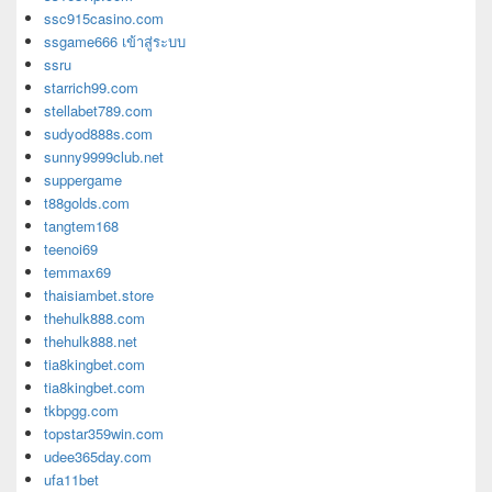
ssc915casino.com
ssgame666 เข้าสู่ระบบ
ssru
starrich99.com
stellabet789.com
sudyod888s.com
sunny9999club.net
suppergame
t88golds.com
tangtem168
teenoi69
temmax69
thaisiambet.store
thehulk888.com
thehulk888.net
tia8kingbet.com
tia8kingbet.com
tkbpgg.com
topstar359win.com
udee365day.com
ufa11bet