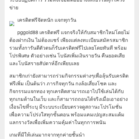
ข่าย
เครดิตฟรีจัดหนัก แจกทุกวัน
pggold88 เครดิตฟรี แจกจริงให้กับสมาชิกใหม่โดยไม่
ต้องฝากเงิน ไม่ต้องแชร์ เพียงแต่ลงทะเบียนสมัครสมาชิก
รวมทั้งการันตีตัวตนก็รับเครดิตฟรีไปเลยโดยทันที พร้อม
โปรพิเศษ ตัวอย่างเช่น โบนัสเพิ่มเงินรายวัน คืนยอดเสีย
และโบนัสรายสัปดาห์อีกเพียบเลย
สมาชิกเก่ายังสามารถร่วมกิจกรรมต่างๆเพื่อลุ้นรับเครดิต
ฟรีเพิ่ม เป็นต้นว่า ภารกิจทุกวัน กงล้อเสี่ยงโชค และ
กิจกรรมแจกทอง ทุกเครดิตสามารถเอาไปใช้เล่นได้กับ
ทุกเกมด้านในเว็บ และก็สามารถถอนได้จริงเมื่อเอาอย่าง
เงื่อนไขที่ระบุ มีระบบระเบียบตรวจดูสถานะโปรโมชั่น
เพื่อความโปร่งใสทุกขั้นตอน พร้อมแคมเปญสะสมแต้ม
แลกรางวัลเพื่อเพิ่มความคุ้มค่าในทุกการพนัน
เกมที่มีให้เล่นมากจากทุกค่ายชั้นนำ