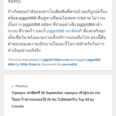
ข้อสรุป
ถ้าเกิดคุณกำลังมองหาเว็บเดิมพันที่ครบถ้วนบริบูรณ์เรื่อง
สล็อต pggold88 คือลู่ทางที่คุณไม่สมควรพลาด ไม่ว่าจะ
เป็นการ pggold88 สมัคร ที่ง่ายอย่างยิ่ง pggold88 เข้า
ระบบ ที่รวดเร็ว และก็
pggold88 เครดิตฟรี
ที่แจกจริงทุก
เมื่อเชื่อวัน พร้อมเกมรวมทั้งบริการแบบมือโปร ตรงนี้คือ
คำตอบของความเบิกบานใจและก็โอกาสสำหรับในการ
ทำเงินอย่างแท้จริง
This entry was posted in
pggold168bet.com
and tagged
pggold88
สมัคร
by
Willie Roberts
. Bookmark the
permalink
.
แนะแนว
เรื่อง
Previous
←
Previous
Viperpro เครดิตฟรี 26 September viperpro เข้าสู่ระบบ เกม
post:
ใหม่มาไวฝากถอนออโต้ 24 ชม.โบนัสแตกรัวๆ Top 84 by
Lincoln