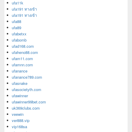
ufa11k
ufa191 ทางเข้า
ufa191 ทางเข้า
ufa88
ufa89
ufabetxx
ufabomb
ufad168.com
ufaheno88.com
ufam11.com
ufamnn.com
ufanance
ufanance789.com
ufasnake
ufasocietyth.com
ufawinner
ufawinner99bet.com
uk369clubs.com
veewin
ver888.vip
vip168sa