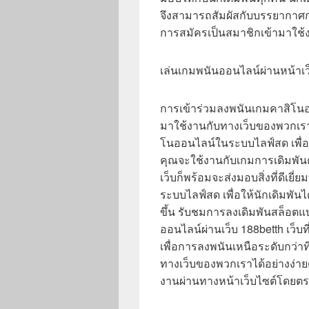
จึงสามารถสัมผัสกับบรรยากาศการ
การสมัครเป็นสมาชิกเข้ามาใช้
เล่นเกมพนันออนไลน์ผ่านหน้า
การเข้าร่วมลงพนันเกมคาสิโนอ
มาใช้งานกับทางเว็บของพวกเรา
โนออนไลน์ในระบบไลฟ์สด เพื่อส
คุณจะใช้งานกับเกมการเดิมพั
เว็บก็พร้อมจะส่งมอบสิ่งที่ดีเยี
ระบบไลฟ์สด เพื่อให้นักเดิมพัน
ขึ้น รับชมการลงเดิมพันสล็อต
ออนไลน์ผ่านเว็บ 188betth เว็
เพื่อการลงพนันเหนือระดับกว่าท
ทางเว็บของพวกเราได้อย่างง่าย
งานผ่านทางหน้าเว็บไซต์โดยตร