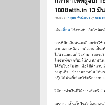
กล้าท้าให้พิสูจน์! 
188Betth.in 13 มี
Posted on
4 กุมภาพันธ์ 2024
by
Willie 
เล่น
สล็อต
ใช้งานกับ เว็บไซต์แห่ง
การที่นักเดิมพันจะเลือกเข้าใช
มากนอกเหนือจากตัวเกม เป็นบริก
ไม่ผ่านเอเยนต์ จึงสามารถส่งบ
โมชั่นที่จัดเตรียมให้กับ นักพนั
ได้รับโปรโมชั่น เพื่อใช้สำหรั
ลงทุนที่จะเข้าร่วมลงพนัน ได้
กรุ๊ปได้ต่างก็เลือกใช้บริการกับ
วิถีทางทำเงินที่ได้ง่ายจริงหรือ
เพราะว่าเป็นเว็บไซต์สล็อตออนไ