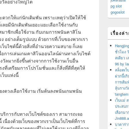
างวัลอย่างใหญ่โต
pg slot
gogoslot
ดวกให้แก่นักเดิมพัน เพราะเหตุว่าเปิดให้ใช้
 ก็เลยมีนักเดิมพันเยอะแยะเลือกใช้งานกับ
ครสมาชิกเพื่อใช้งาน กับเกมการพนันคาสิโน
เรื่องล่า
ง อย่างเต็มรูปแบบ ด้วยการที่เว็บของพวกเรา
ว็บไซต์นี้ด้วยสิ่งที่อำนวยความสบาย ก็เลย
Hengjin
ชั่วโมง 
่อการเล่นเกมคาสิโนออนไลน์ผ่านทางเว็บไซต์
สเดียว เล
างวัลมากยิ่งขึ้นต่างจากการใช้งานเว็บอื่น
96 by I
งที่เตรียมการโปรโมชั่นและก็สิ่งที่ดีที่สุดให้
สล็อตเว็
ว็บแห่งนี้
ฝากนี้เกิ
การเดิมพ
ลุ้นรางว
เสี่ยงดวงเลือกใช้งาน เริ่มต้นลงพนันเกมพนัน
tangtem
เว็บแม่ 
ประสบกา
เลือกมา
ใช้บริการกับทางเว็บไซต์ของเรา สามารถเจอ
Jin888.
้ เนื่องด้วยเว็บของพวกเราเป็นเว็บไซต์ที่การ
บาคาร่า1
จจะมีนักพนันหลายๆคนที่ไม่เคยใช้งาน บางทีก็อาจ