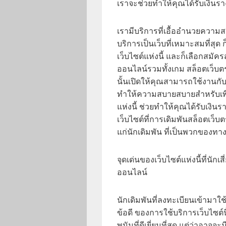
เราจะช่วยทำให้คุณได้รับเงินร
เรามีบริการที่เอื้ออำนวยความสะ
บริการเป็นเว็บที่เหมาะสมที่สุด
เว็บไซต์แห่งนี้ และก็เลือกสมั
ออนไลน์รวมทั้งเกม สล็อตเว็บตร
นั้นเปิดให้คุณสามารถใช้งานกับเ
ทำให้ความสบายสบายสำหรับเพื
แห่งนี้ ช่วยทำให้คุณได้รับเงินร
เว็บไซต์ที่การเดิมพันสล็อตเว็บตร
แก่นักเดิมพัน ที่เป็นพวกของทางเ
จุดเด่นของเว็บไซต์แห่งนี้ที่นัก
ออนไลน์
นักเดิมพันที่ลงทะเบียนเข้ามา
ข้อดี ของการใช้บริการเว็บไซต์นี
พนันที่ดีเยี่ยมที่สุด แต่ว่าอา