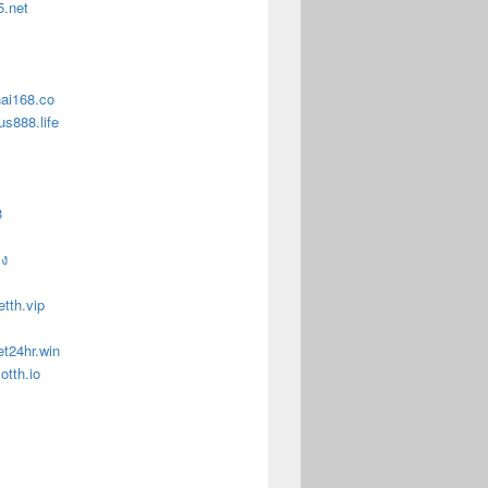
5.net
hai168.co
us888.life
8
ง
etth.vip
bet24hr.win
otth.io