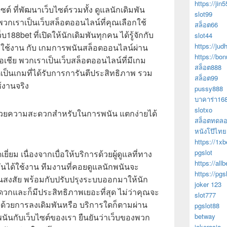
https://jin5
ต์ ที่พัฒนาเว็บไซต์รวมทั้ง ดูแลนักเดิมพัน
slot99
งพวกเราเป็นเว็บสล็อตออนไลน์ที่คุณเลือกใช้
สล็อต66
บ188bet ที่เปิดให้นักเดิมพันทุกคน ได้รู้จักกับ
slot44
https://jud
ช้งาน กับ เกมการพนันสล็อตออนไลน์ผ่าน
https://bon
เชีย พวกเราเป็นเว็บสล็อตออนไลน์ที่มีเกม
สล็อต888
เป็นเกมที่ได้รับการการันตีประสิทธิภาพ รวม
สล็อต99
้งานจริง
pussy888
บาคาร่า16
slotxo
งอำนวยความสะดวกสำหรับในการพนัน แตกง่ายได้
สล็อตทดลอ
หนังโป๊ไทย
https://1xb
pgslot
ยี่ยม เนื่องจากเบื่อให้บริการด้วยผู้ดูแลที่ทาง
https://all
พันได้ใช้งาน ทีมงานที่คอยดูแลนักพนันจะ
https://pgsl
นสงสัย พร้อมกับปรับปรุงระบบออกมาให้นัก
joker 123
ะดวกและก็มีประสิทธิภาพเยอะที่สุด ไม่ว่าคุณจะ
slot777
ด้วยการลงเดิมพันหรือ บริการใดก็ตามผ่าน
pgslot88
งพนันกับเว็บไซต์ของเรา ยืนยันว่าเว็บของพวก
betway
jokerasia