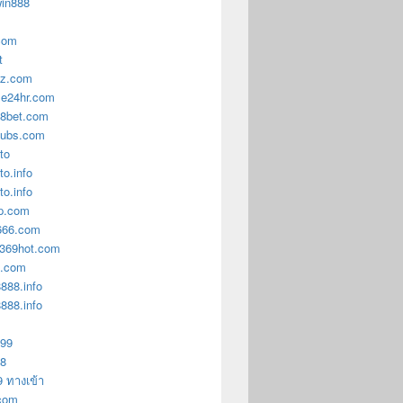
in888
com
t
bz.com
e24hr.com
68bet.com
lubs.com
kto
kto.info
kto.info
p.com
666.com
d369hot.com
h.com
888.info
888.info
99
8
9 ทางเข้า
com