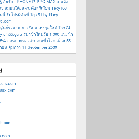
รรู้ ลุ้นรับ I PHONE17 PRO MAX เกมดัง
รบ สัมผัสโต๊ะสดระดับพรีเมียม sexy168
วันนี้ รับโปรดีทันที Top 51 by Rudy
8c.com
 ศูนย์รวมเกมยอดนิยมแห่งยุคใหม่ Top 24
ry Jin55.guru สมาชิกใหม่รับ 1,000 แนะนำ
ับ 5% จุดหมายของสายเกมทั่วโลก สล็อต55
ก่อน คุ้มกว่า 11 September 2569
่
bets.com
gasx.com
ต
h
th.com
s.com