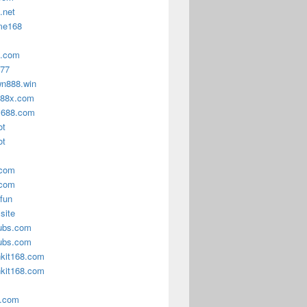
.net
me168
8.com
77
wn888.win
e88x.com
1688.com
ot
ot
.com
.com
fun
.site
ubs.com
ubs.com
nkit168.com
nkit168.com
s.com