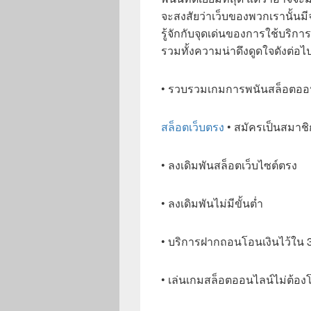
จะสงสัยว่าเว็บของพวกเรานั้นมี
รู้จักกับจุดเด่นของการใช้บริกา
รวมทั้งความน่าดึงดูดใจดังต่อไป
• รวบรวมเกมการพนันสล็อตออนไ
สล็อตเว็บตรง
• สมัครเป็นสมาชิ
• ลงเดิมพันสล็อตเว็บไซต์ตรง
• ลงเดิมพันไม่มีขั้นต่ำ
• บริการฝากถอนโอนเงินไว้ใน 3
• เล่นเกมสล็อตออนไลน์ไม่ต้อง