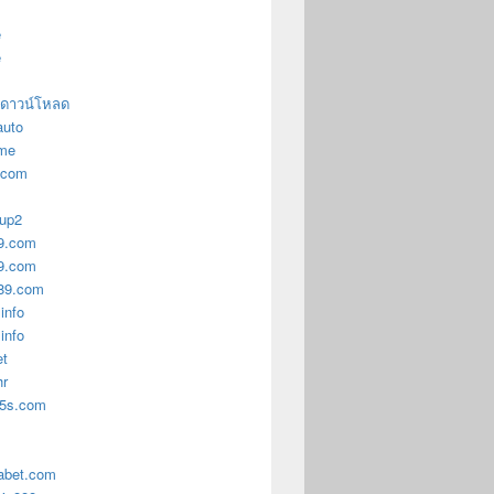
e
e
 ดาวน์โหลด
auto
me
.com
up2
9.com
9.com
89.com
info
info
et
hr
45s.com
abet.com