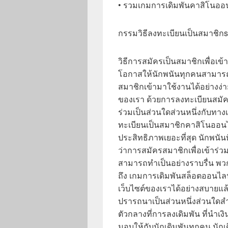
• รวมเกมการเดิมพันคาสิโนออ
กรรมวิธีลงทะเบียนเป็นสมาชิกslo
วิธีการสมัครเป็นสมาชิกเพื่อเข
โอกาสให้นักพนันทุกคนสามารถเ
สมาชิกเข้ามาใช้งานได้อย่างง่
ของเรา ด้วยการลงทะเบียนสมัค
ร่วมเป็นส่วนใดส่วนหนึ่งกับทา
ทะเบียนเป็นสมาชิกคาสิโนออนไลน
ประสิทธิภาพเยอะที่สุด นักพนัน
ว่าการสมัครสมาชิกเพื่อเข้าร่วม
สามารถทำเป็นอย่างราบรื่น พวกเ
ถึง เกมการเดิมพันสล็อตออนไล
เว็บไซต์ของเราได้อย่างสบายแล้
ปรารถนาเป็นส่วนหนึ่งส่วนใดสำ
ตัวกลางที่การลงเดิมพัน ที่นำเ
มอบให้กับนักเดิมพันทุกคน นักเ