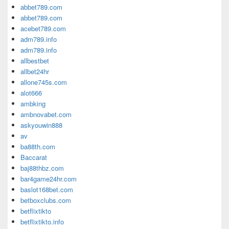
abbet789.com
abbet789.com
acebet789.com
adm789.info
adm789.info
allbestbet
allbet24hr
allone745s.com
alot666
ambking
ambnovabet.com
askyouwin888
av
ba88th.com
Baccarat
baj88thbz.com
bar4game24hr.com
baslot168bet.com
betboxclubs.com
betflixtikto
betflixtikto.info