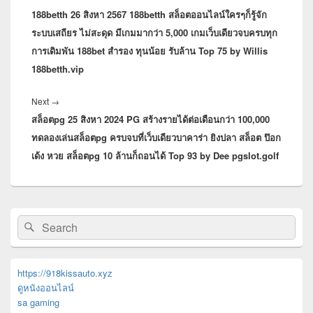
188betth 26 สิงหา 2567 188betth สล็อตออนไลน์ใครๆก็รู้จัก
post:
ระบบเสถียร ไม่สะดุด มีเกมมากว่า 5,000 เกมเว็บเดียวจบครบทุก
การเดิมพัน 188bet สํารอง ทุนน้อย รับล้าน Top 75 by Willis
188betth.vip
Next
Next
→
สล็อตpg 25 สิงหา 2024 PG สร้างรายได้ต่อเดือนกว่า 100,000
post:
ทดลองเล่นสล็อตpg ครบจบที่เว็บเดียวบาคาร่า ยิงปลา สล็อต ป๊อก
เด้ง หวย สล็อตpg 10 ล้านก็ถอนได้ Top 93 by Dee pgslot.golf
Primary
Search
Search
Sidebar
for:
Widget
Area
https://918kissauto.xyz
ดูหนังออนไลน์
sa gaming