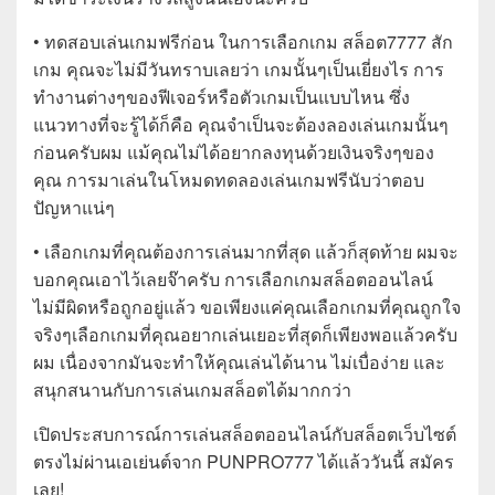
• ทดสอบเล่นเกมฟรีก่อน ในการเลือกเกม สล็อต7777 สัก
เกม คุณจะไม่มีวันทราบเลยว่า เกมนั้นๆเป็นเยี่ยงไร การ
ทำงานต่างๆของฟีเจอร์หรือตัวเกมเป็นแบบไหน ซึ่ง
แนวทางที่จะรู้ได้ก็คือ คุณจำเป็นจะต้องลองเล่นเกมนั้นๆ
ก่อนครับผม แม้คุณไม่ได้อยากลงทุนด้วยเงินจริงๆของ
คุณ การมาเล่นในโหมดทดลองเล่นเกมฟรีนับว่าตอบ
ปัญหาแน่ๆ
• เลือกเกมที่คุณต้องการเล่นมากที่สุด แล้วก็สุดท้าย ผมจะ
บอกคุณเอาไว้เลยจ๊าครับ การเลือกเกมสล็อตออนไลน์
ไม่มีผิดหรือถูกอยู่แล้ว ขอเพียงแค่คุณเลือกเกมที่คุณถูกใจ
จริงๆเลือกเกมที่คุณอยากเล่นเยอะที่สุดก็เพียงพอแล้วครับ
ผม เนื่องจากมันจะทำให้คุณเล่นได้นาน ไม่เบื่อง่าย และ
สนุกสนานกับการเล่นเกมสล็อตได้มากกว่า
เปิดประสบการณ์การเล่นสล็อตออนไลน์กับสล็อตเว็บไซต์
ตรงไม่ผ่านเอเย่นต์จาก PUNPRO777 ได้แล้ววันนี้ สมัคร
เลย!