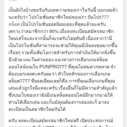
เป็นยังไงบ้างขอรับกับบทความของเราในวันนี้ บอกเลยจ้า
นะครับว่า โปรโมชั่นสมาชิกใหม่ของเรา ปันโปร
777
สล็อต
เป็นโปรโมชั่นยอดนิยมเยอะที่สุดแล้วนะครับ
เพราะว่าสมาชิกกว่า 90% เมื่อลงทะเบียนสมัครสมาชิก
ใหม่เสร็จและจากนั้นก็จะกดรับโดยทันที เนื่องจากว่านี่
เป็นโปรโมชั่นที่สามารถจะช่วยให้คุณมีเงินลงทุนมากขึ้น
เรื่อยๆ รวมทั้งเพิ่มโอกาสสำหรับการทำเงินให้มากยิ่งขึ้น
อีกด้วย และในส่วนของ แนวทางการเลือกเกมสล็อต
ออนไลน์บนเว็บ PUNPRO777 ที่คุณไม่สมควรพลาด จำ
ต้องบอกเลยค่ะครับผมว่า หัวใจหลักของการเลือกเกม
สล็อต7777 ที่ยอดเยี่ยมเลยก็คือ การที่คุณเลือกเกมที่คุณ
เล่นแล้วถูกใจนี่แหละครับ เรื่องอื่นก็ไม่มีความสำคัญแล้ว
ซึ่งบนเว็บของเรายังมีเกมสล็อตออนไลน์อีกมากมายให้
ท่านได้เลือกเล่น และก็แม้คุณต้องการลองล่ะก็ มาลง
ทะเบียนเป็นสมาชิกใหม่กันได้
ครับ ลงทะเบียนสมัครสมาชิกใหม่ฟรี เปิดประสบการณ์