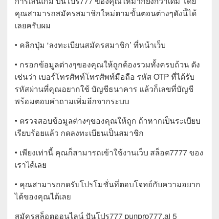
การเล่นเกม ปันโปร777 ของคุณให้มากยิ่งกว่าเดิม โดย
คุณสามารถสมัครสมาชิกใหม่ตามขั้นตอนต่างๆดังนี้ได้
เลยครับผม
• คลิกปุ่ม ‘ลงทะเบียนสมัครสมาชิก’ ที่หน้าเว็บ
• กรอกข้อมูลต่างๆของคุณให้ถูกต้องรวมทั้งครบถ้วน ดัง
เช่นว่า เบอร์โทรศัพท์โทรศัพท์มือถือ รหัส OTP ที่ได้รับ
รหัสผ่านที่คุณอยากใช้ บัญชีธนาคาร แล้วก็เลขที่บัญชี
พร้อมตอบคำถามเพิ่มอีกจากระบบ
• ตรวจสอบข้อมูลต่างๆของคุณให้ถูก ถ้าหากเป็นระเบียบ
เรียบร้อยแล้ว กดลงทะเบียนเป็นสมาชิก
• เพียงเท่านี้ คุณก็สามารถเข้าใช้งานเว็บ สล็อต7777 ของ
เราได้เลย
• คุณสามารถกดรับโปรโมชั่นที่ตอบโจทย์กับความอยาก
ได้ของคุณได้เลย
สมัครสล็อตออนไลน์ ปันโปร777 punpro777.ai 5