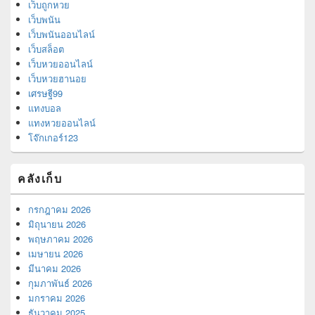
เว็บถูกหวย
เว็บพนัน
เว็บพนันออนไลน์
เว็บสล็อต
เว็บหวยออนไลน์
เว็บหวยฮานอย
เศรษฐี99
แทงบอล
แทงหวยออนไลน์
โจ๊กเกอร์123
คลังเก็บ
กรกฎาคม 2026
มิถุนายน 2026
พฤษภาคม 2026
เมษายน 2026
มีนาคม 2026
กุมภาพันธ์ 2026
มกราคม 2026
ธันวาคม 2025