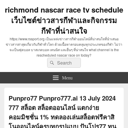
richmond nascar race tv schedule
เว็บไซต์ข่าวสารกีฬาและกิจกรรม
กีฬาที่น่าสนใจ
https://www.rssport.org เป็นแหล่งข่าวสารกีฬาออนไลน์ที่น่าสนใจที่นำเสนอ
ข่าวสารล่าสุดเกี่ยวกับกีฬาทั่วโลก ด้วยเนื้อหาครอบคลุมทุกประเภทของกีฬา ไม่ว่า
จะเป็นฟุตบอล บาสเกตบอล เทนนิส และอื่นๆ ที่น่าสนใจ what channel is the
rescheduled nascar race on today?
Search
Search
for:
Menu
Punpro77 Punpro777.ai 13 July 2024
777 สล็อต สล็อตออนไลน์ แตกง่าย
คอมมิชชั่น 1% ทดลองเล่นสล็อตฟรีคาสิ
โนออนไลน์ครบทุกรูปแบบ ปันโปร77 ทุน