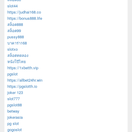
slot44
https://judhai168.co
https://bonus888.life
สล็อต888
สล็อต99
pussy888
บาคาร่า168
slotxo
สล็อตทดลอง
หนังโป๊ไทย
https://1xbetth.vip
pgslot
https://allbet24hr.win
https://pgslotth.io
joker 123
slot777
pgslot88
betway
jokerasia
pg slot
gogoslot