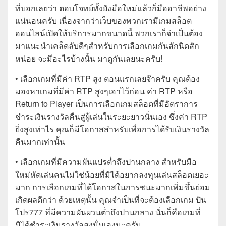
ที่บอกเลยว่า ตอบโจทย์ทั้งยังมือใหม่แล้วก็มืออาชีพอย่าง
แน่นอนครับ เนื่องจากว่าเว็บของพวกเรามีเกมสล็อต
ออนไลน์เปิดให้บริการมากขนาดนี้ พวกเราก็จำเป็นต้อง
มาแนะนำเคล็ดลับดีๆสำหรับการเลือกเกมกันสักนิดสัก
หน่อย จะมีอะไรบ้างนั้น มาดูกันเลยนะครับ!
• เลือกเกมที่มีค่า RTP สูง ตอนแรกเลยจ๊าครับ คุณต้อง
มองหาเกมที่มีค่า RTP สูงๆเอาไว้ก่อน ค่า RTP หรือ
Return to Player เป็นการเลือกเกมสล็อตที่มีอัตราการ
ชำระเงินรางวัลคืนสู่ผู้เล่นในระยะยาวนั่นเอง ซึ่งค่า RTP
ยิ่งสูงเท่าไร คุณก็มีโอกาสสำหรับเพื่อการได้รับเงินรางวัล
คืนมากเท่านั้น
• เลือกเกมที่มีความผันแปรต่ำถึงปานกลาง สำหรับมือ
ใหม่หัดเล่นคนไม่ใช่น้อยที่มิได้อยากลงทุนเล่นสล็อตเยอะ
มาก การเลือกเกมที่ได้โอกาสในการชนะมากเพิ่มขึ้นย่อม
เกิดผลดีกว่า ด้วยเหตุนั้น คุณจำเป็นที่จะต้องเลือกเกม ปัน
โปร777 ที่มีความผันผวนต่ำถึงปานกลาง นั่นก็คือเกมที่
มิได้ชำระเงินรางวัลสูงนั่นเองนะครับ