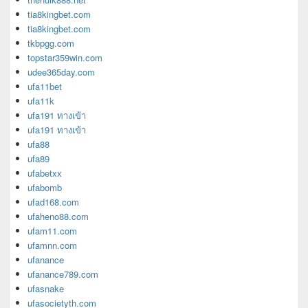
tia8kingbet.com
tia8kingbet.com
tkbpgg.com
topstar359win.com
udee365day.com
ufa11bet
ufa11k
ufa191 ทางเข้า
ufa191 ทางเข้า
ufa88
ufa89
ufabetxx
ufabomb
ufad168.com
ufaheno88.com
ufam11.com
ufamnn.com
ufanance
ufanance789.com
ufasnake
ufasocietyth.com