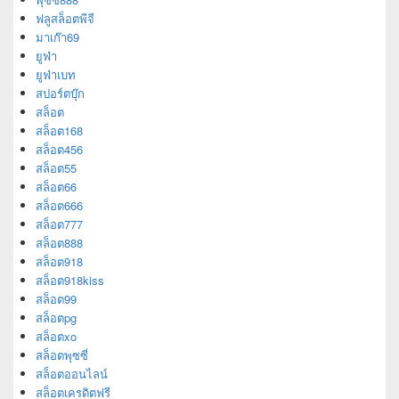
ฟลูสล็อตพีจี
มาเก๊า69
ยูฟ่า
ยูฟ่าเบท
สปอร์ตบุ๊ก
สล็อต
สล็อต168
สล็อต456
สล็อต55
สล็อต66
สล็อต666
สล็อต777
สล็อต888
สล็อต918
สล็อต918kiss
สล็อต99
สล็อตpg
สล็อตxo
สล็อตพุซซี่
สล็อตออนไลน์
สล็อตเครดิตฟรี