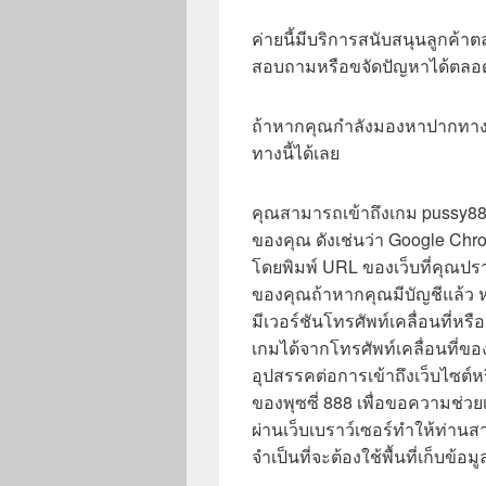
ค่ายนี้มีบริการสนับสนุนลูกค้
สอบถามหรือขจัดปัญหาได้ตลอด
ถ้าหากคุณกำลังมองหาปากทางเข
ทางนี้ได้เลย
คุณสามารถเข้าถึงเกม pussy888
ของคุณ ดังเช่นว่า Google Chrom
โดยพิมพ์ URL ของเว็บที่คุณปรา
ของคุณถ้าหากคุณมีบัญชีแล้ว ห
มีเวอร์ชันโทรศัพท์เคลื่อนที่หร
เกมได้จากโทรศัพท์เคลื่อนที่ข
อุปสรรคต่อการเข้าถึงเว็บไซต์
ของพุซซี่ 888 เพื่อขอความช่วย
ผ่านเว็บเบราว์เซอร์ทำให้ท่าน
จำเป็นที่จะต้องใช้พื้นที่เก็บข้