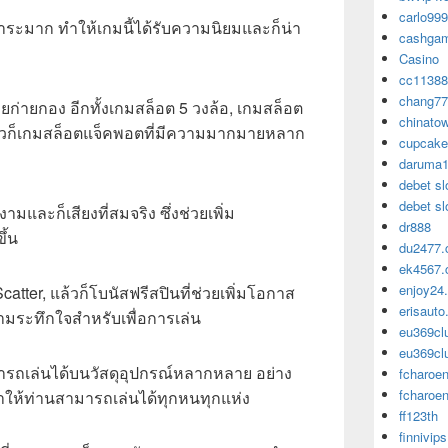
carlo999
สาระมาก ทำให้เกมนี้ได้รับความนิยมและก็น่า
cashga
Casino
cc1138
chang77
ยก่ายกอง อีกทั้งเกมสล็อต 5 วงล้อ, เกมสล็อต
chinato
วก็เกมสล็อตแจ็คพอตที่มีความมากมายหลาก
cupcak
daruma
debet sl
debet sl
ามและก็เสียงที่สมจริง ซึ่งช่วยเพิ่ม
dr888
ึ้น
du2477
ek4567
enjoy24.
Scatter, แล้วก็โบนัสฟรีสปินที่ช่วยเพิ่มโอกาส
erisauto
มระทึกใจสำหรับเพื่อการเล่น
eu369cl
eu369cl
รถเล่นได้บนวัสดุอุปกรณ์หลากหลาย อย่าง
fcharoe
fcharoe
ำให้ท่านสามารถเล่นได้ทุกหนทุกแห่ง
ff123th
finnivip