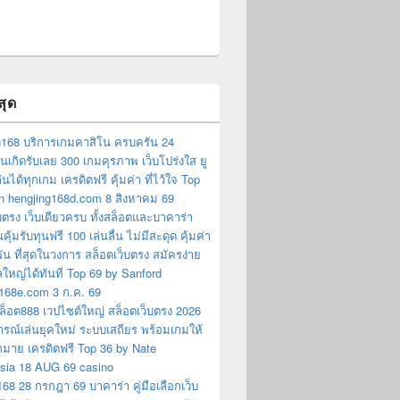
สุด
g168 บริการเกมคาสิโน ครบครัน 24
วันเกิดรับเลย 300 เกมคุรภาพ เว็บโปร่งใส ยู
่นได้ทุกเกม เครดิตฟรี คุ้มค่า ที่ไว้ใจ Top
an hengjing168d.com 8 สิงหาคม 69
บตรง เว็บเดียวครบ ทั้งสล็อตและบาคาร่า
นคุ้มรับทุนฟรี 100 เล่นลื่น ไม่มีสะดุด คุ้มค่า
ัน ที่สุดในวงการ สล็อตเว็บตรง สมัครง่าย
ัลใหญ่ได้ทันที Top 69 by Sanford
168e.com 3 ก.ค. 69
สล็อต888 เวปไซต์ใหญ่ สล็อตเว็บตรง 2026
รณ์เล่นยุคใหม่ ระบบเสถียร พร้อมเกมให้
กมาย เครดิตฟรี Top 36 by Nate
asia 18 AUG 69 casino
68 28 กรกฎา 69 บาคาร่า คู่มือเลือกเว็บ