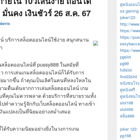
ายใน 10วิเล่นง่าย ถอนได้
ดูหนังออนไ
ั่นคง เงินชัวร์ 26 ส.ค. 67
sa gaming
joker123
oberts
http://ww
https://ww
https://pu
น์ บริการสล็อตออนไลน์ใช้ง่าย สนุกสนาน
sexybacca
่า
https://www
pgslot
pg99
สล็อตออนไลน์ที่ pussy888 ในสมัยที่
fullslot
็ว การเล่นเกมสล็อตออนไลน์ก็ได้รับการ
live22slot
ยมากขึ้น ถ้าคุณเป็นเลิศในคนที่หลงใหลใน
หนังชนโรง
วามตื่นเต้นจากการเล่นสล็อตออนไลน์ เกม
ดูหนังฟรี
ที่คุณไม่ควรพลาด ด้วยบริการที่สบายรวมทั้ง
ดูหนังชนโร
slot168
ไปทำความรู้จักกับเว็บสล็อตออนไลน์ ทางเข้า
slot456
มันแปลงเป็นที่นิยมอย่างสม่ำเสมอ
สล็อต66
ได้รับความนิยมอย่างยิ่งในวงการเกม
joker 123
pg168