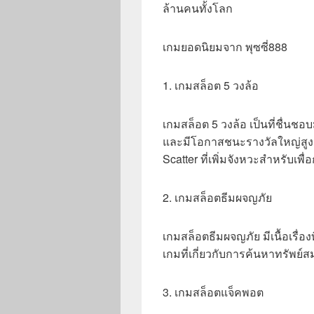
ล้านคนทั้งโลก
เกมยอดนิยมจาก พุซซี่888
1. เกมสล็อต 5 วงล้อ
เกมสล็อต 5 วงล้อ เป็นที่ชื่นชอ
และมีโอกาสชนะรางวัลใหญ่สูง ยิ่
Scatter ที่เพิ่มจังหวะสำหรับเพ
2. เกมสล็อตธีมผจญภัย
เกมสล็อตธีมผจญภัย มีเนื้อเรื่องท
เกมที่เกี่ยวกับการค้นหาทรัพย์ส
3. เกมสล็อตแจ็คพอต