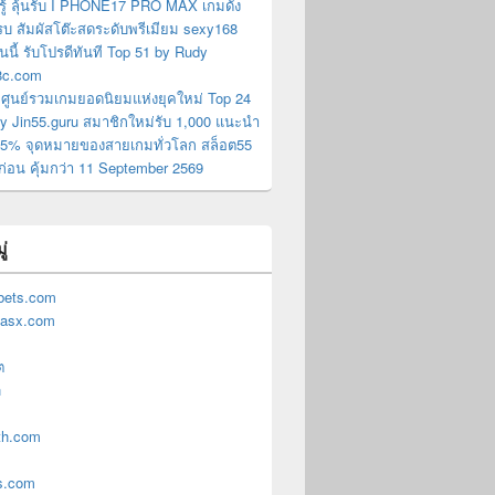
รรู้ ลุ้นรับ I PHONE17 PRO MAX เกมดัง
รบ สัมผัสโต๊ะสดระดับพรีเมียม sexy168
วันนี้ รับโปรดีทันที Top 51 by Rudy
8c.com
 ศูนย์รวมเกมยอดนิยมแห่งยุคใหม่ Top 24
ry Jin55.guru สมาชิกใหม่รับ 1,000 แนะนำ
ับ 5% จุดหมายของสายเกมทั่วโลก สล็อต55
ก่อน คุ้มกว่า 11 September 2569
่
bets.com
gasx.com
ต
h
th.com
s.com