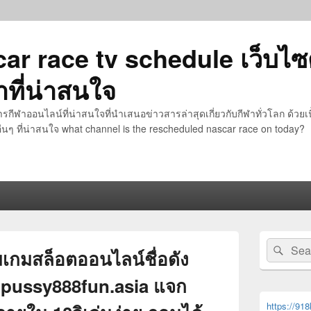
r race tv schedule เว็บไซ
ที่น่าสนใจ
ารกีฬาออนไลน์ที่น่าสนใจที่นำเสนอข่าวสารล่าสุดเกี่ยวกับกีฬาทั่วโลก ด้วย
นๆ ที่น่าสนใจ what channel is the rescheduled nascar race on today?
Primary
Search
Sear
Sidebar
เกมสล็อตออนไลน์ชื่อดัง
for:
Widget
Area
 pussy888fun.asia แจก
https://91