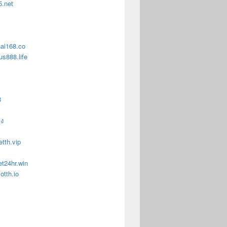
5.net
hai168.co
us888.life
8
ง
etth.vip
bet24hr.win
otth.io