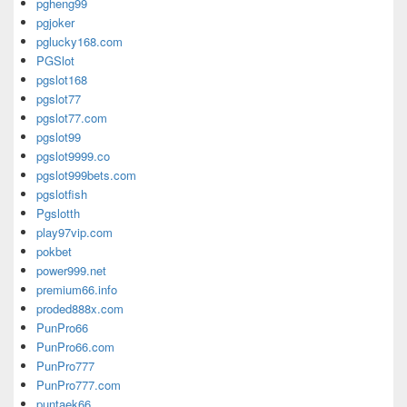
pgheng99
pgjoker
pglucky168.com
PGSlot
pgslot168
pgslot77
pgslot77.com
pgslot99
pgslot9999.co
pgslot999bets.com
pgslotfish
Pgslotth
play97vip.com
pokbet
power999.net
premium66.info
proded888x.com
PunPro66
PunPro66.com
PunPro777
PunPro777.com
puntaek66