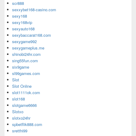
scr888
sexxybet168-casino.com
sexy168
sexy168vip
sexyauto168
sexybaccarat168.com
sexygame992
sexygameplus.me
shinobi24hr.com
sing55fun.com
six9game
sl99games.com
Slot
Slot Online
slot1111ok.com
slot168
slotgame6666
Slotxo
slotxo24hr
spbetflik888.com
sretthi99