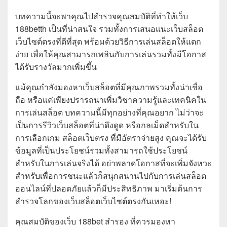
บทความนี้จะพาคุณไปสำรวจคุณสมบัติที่ทำให้เว็บ
188betth เป็นที่น่าสนใจ รวมทั้งการเสนอแนะเว็บสล็อต
เว็บไซต์ตรงที่ดีที่สุด พร้อมด้วยวิธีการเล่นสล็อตให้แตก
ง่าย เพื่อให้คุณสามารถเพลินกับการเล่นรวมทั้งมีโอกาส
ได้รับรางวัลมากเพิ่มขึ้น
แม้คุณกำลังมองหาเว็บสล็อตที่มีคุณภาพรวมทั้งน่าเชื่อ
ถือ หรือแค่เพียงปรารถนาเพิ่มวิชาความรู้และเทคนิคใน
การเล่นสล็อต บทความนี้มีทุกอย่างที่คุณอยาก ไม่ว่าจะ
เป็นการรีวิวเว็บสล็อตที่น่าดึงดูด หรือกลเม็ดสำหรับใน
การเลือกเกม สล็อตเว็บตรง ที่มีอัตราจ่ายสูง คุณจะได้รับ
ข้อมูลที่เป็นประโยชน์รวมทั้งสามารถใช้ประโยชน์
สำหรับในการเล่นจริงได้ อย่าพลาดโอกาสที่จะเพิ่มจังหวะ
สำหรับเพื่อการชนะแล้วก็สนุกสนานไปกับการเล่นสล็อต
ออนไลน์ที่ปลอดภัยแล้วก็มีประสิทธิภาพ มาเริ่มต้นการ
สำรวจโลกของเว็บสล็อตเว็บไซต์ตรงกันเหอะ!
คุณสมบัติของเว็บ 188bet สํารอง ที่ควรมองหา