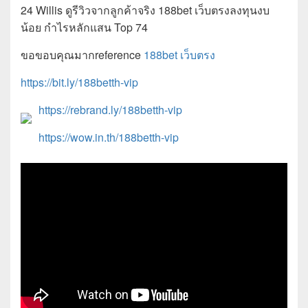
24 Willis ดูรีวิวจากลูกค้าจริง 188bet เว็บตรงลงทุนงบ
น้อย กำไรหลักแสน Top 74
ขอขอบคุณมากreference
188bet เว็บตรง
https://bit.ly/188betth-vip
https://rebrand.ly/188betth-vip
https://wow.in.th/188betth-vip