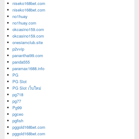
niseko168bet.com
niseko168bet.com
no1huay
no1huay.com
okcasino159.com
okcasino159.com
onesiamclub.site
p2vvip
pananthai99.com
panda555
paramax1688.info
PG
PG Slot
PG Slot เว็บใหม่
pg718
pg77
Pg99
pgceo
pgfish
pggold168bet.com
pggold168bet.com