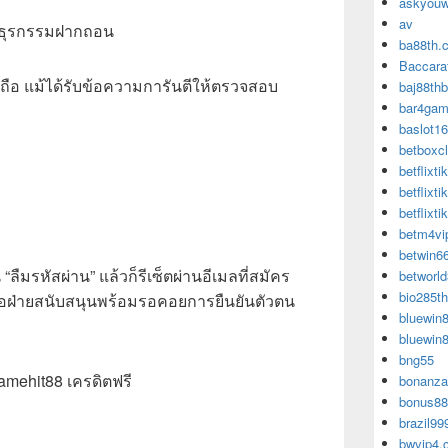
askyouw
av
ทำธุรกรรมฝากถอน
ba88th.
Baccara
ื่อถือ แม้ได้รับข้อความการันตีให้ตรวจสอบ
baj88th
bar4gam
baslot1
betboxc
betflixti
betflixti
betflixti
betm4vi
betwin6
น “ลืมรหัสผ่าน” แล้วก็รีเซ็ตผ่านอีเมลที่สมัคร
betworl
bio285t
ดต่อฝ่ายสนับสนุนพร้อมรอคอยการยืนยันตัวตน
bluewin8
bluewin8
bng55
amehit88 เครดิตฟรี
bonanza
bonus88
brazil99
bwvip4.