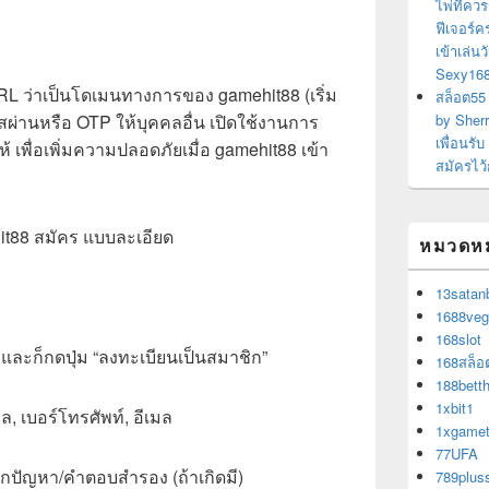
ไพ่ที่คว
ฟีเจอร์ค
เข้าเล่น
Sexy16
RL ว่าเป็นโดเมนทางการของ gamehit88 (เริ่ม
สล็อต55
by Sher
หัสผ่านหรือ OTP ให้บุคคลอื่น เปิดใช้งานการ
เพื่อนร
ห้ เพื่อเพิ่มความปลอดภัยเมื่อ gamehit88 เข้า
สมัครไว้
hit88 สมัคร แบบละเอียด
หมวดหมู
13satan
1688ve
168slot
และก็กดปุ่ม “ลงทะเบียนเป็นสมาชิก”
168สล็อ
188bett
1xbit1
ล, เบอร์โทรศัพท์, อีเมล
1xgame
77UFA
ลือกปัญหา/คำตอบสำรอง (ถ้าเกิดมี)
789plus