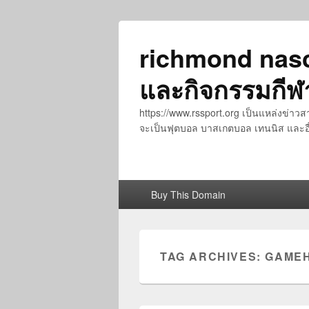
richmond nasca
และกิจกรรมกีฬา
https://www.rssport.org เป็นแหล่งข่าวส
จะเป็นฟุตบอล บาสเกตบอล เทนนิส และอื่
Primary
Buy This Domain
menu
TAG ARCHIVES:
GAMEHI