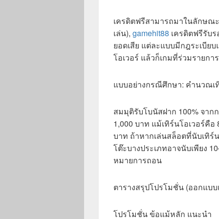
เครดิตฟรีสามารถมาในลักษณะต่
เล่น),
gamehit88
เครดิตฟรีรับร
ยอดเสีย แต่ละแบบมีกฎระเบียบแล้
โอเวอร์ แล้วก็เกมที่ร่วมรายการ
แบบอย่างกรณีศึกษา: คำนวณเทิ
สมมุติรับโบนัสฝาก 100% จากก
1,000 บาท แม้เทิร์นโอเวอร์คือ
บาท ถ้าหากเล่นสล็อตที่นับเทิร์
โต๊ะบางประเภทอาจนับเพียง 10
หมายการถอน
ตารางสรุปโปรโมชั่น (ออกแบบเพ
โปรโมชั่น ข้อแม้หลัก แนะนำ