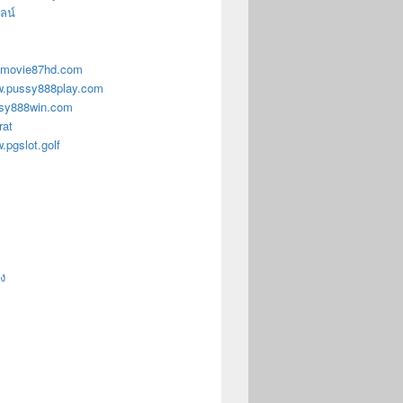
ลน์
w.movie87hd.com
w.pussy888play.com
ssy888win.com
rat
.pgslot.golf
ง