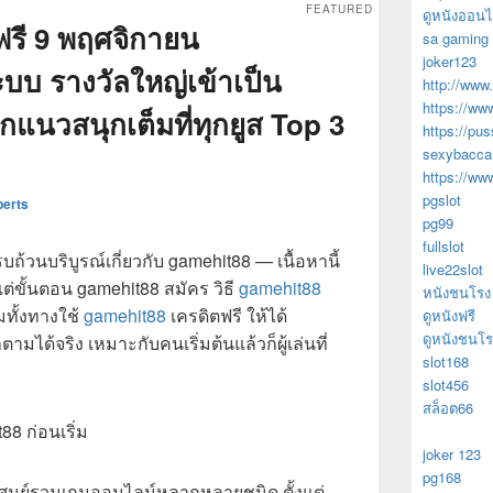
FEATURED
ดูหนังออนไ
ฟรี 9 พฤศจิกายน
sa gaming
joker123
ะบบ รางวัลใหญ่เข้าเป็น
http://ww
https://ww
นวสนุกเต็มที่ทุกยูส Top 3
https://pu
sexybacca
https://www
pgslot
berts
pg99
fullslot
้วนบริบูรณ์เกี่ยวกับ gamehit88 — เนื้อหานี้
live22slot
แต่ขั้นตอน gamehit88 สมัคร วิธี
gamehit88
หนังชนโรง
ทั้งทางใช้
gamehit88
เครดิตฟรี ให้ได้
ดูหนังฟรี
ดูหนังชนโร
มได้จริง เหมาะกับคนเริ่มต้นแล้วก็ผู้เล่นที่
slot168
slot456
สล็อต66
88 ก่อนเริ่ม
joker 123
pg168
ศูนย์รวมเกมออนไลน์หลากหลายชนิด ตั้งแต่