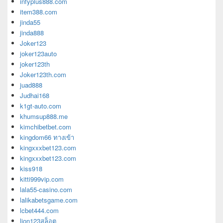
infyplus888.com
item388.com
jinda55
jinda888
Joker123
joker123auto
joker123th
Joker123th.com
juad888
Judhai168
k1gt-auto.com
khumsup888.me
kimchibetbet.com
kingdom66 ทางเข้า
kingxxxbet123.com
kingxxxbet123.com
kiss918
kitti999vip.com
lala55-casino.com
lalikabetsgame.com
lcbet444.com
lion123สล็อต