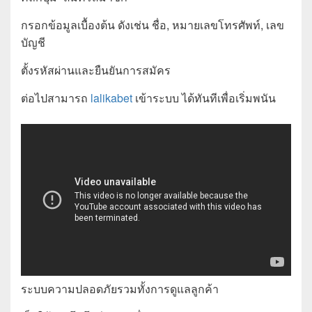
กรอกข้อมูลเบื้องต้น ดังเช่น ชื่อ, หมายเลขโทรศัพท์, เลข
บัญชี
ตั้งรหัสผ่านและยืนยันการสมัคร
ต่อไปสามารถ
lalikabet
เข้าระบบ ได้ทันทีเพื่อเริ่มพนัน
ระบบความปลอดภัยรวมทั้งการดูแลลูกค้า