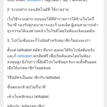
2. ระบบฝาก-ถอนอัตโนมัติ ใช้งานง่าย
เว็บใช้ระบบฝาก-ถอนออโต้ที่ทำรายการได้ข้างในไม่กี่
วินาที รองรับทุกธนาคารและก็วอลเล็ท ผู้เล่นสามารถทำ
ธุรกรรมได้เองผ่านหน้าเว็บไซต์โดยไม่ต้องแจ้งแอดมิน
3. โปรโมชั่นและก็โบนัสสำหรับสมาชิกใหม่และเก่า
ตั้งแต่ lalikabet สมัคร ทีแรก คุณจะได้รับโบนัสต้อนรับ
และก็
lalikabet
เครดิตฟรี เพื่อเริ่มต้นเล่นโดยไม่ต้อง
ลงทุนสูง ยิ่งไปกว่านี้ยังมีโปรโมชั่นทุกวันรวมทั้งคืนยอด
เสียให้แก่สมาชิกโดยตลอด
วิธีสมัครเป็นสมาชิกกับ lalikabet
ขั้นตอนกล้วยๆไม่กี่นาที
เข้าเว็บหลักของ lalikabet
คลิกปุ่ม “สมัครสมาชิก”