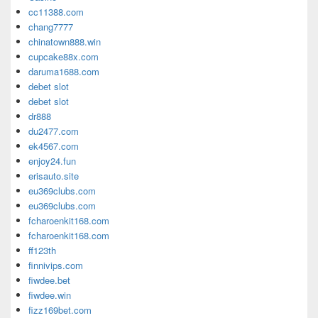
cc11388.com
chang7777
chinatown888.win
cupcake88x.com
daruma1688.com
debet slot
debet slot
dr888
du2477.com
ek4567.com
enjoy24.fun
erisauto.site
eu369clubs.com
eu369clubs.com
fcharoenkit168.com
fcharoenkit168.com
ff123th
finnivips.com
fiwdee.bet
fiwdee.win
fizz169bet.com