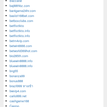
Baccarat
baj88thbz.com
bar4game24hr.com
baslot168bet.com
betboxclubs.com
betflixtikto
betflixtikto.info
betflixtikto.info
betm4vip.com
betwin6666.com
betworld369hot.com
bio285th.com
bluewin8888.info
bluewin8888.info
bng55
bonanza99
bonus888
brazil999 ทางเข้า
bwvip4.com
carlo999.net
cashgame168
Casino