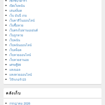
เซ็กซี่บาคาร่า
เปิดเว็บพนัน
เล่นสล็อต
เว็บ มันนี่ เกม
เว็บคาสิโนออนไลน์
เว็บซื้อหวย
เว็บตรงไม่ผ่านเอเย่นต์
เว็บถูกหวย
เว็บพนัน
เว็บพนันออนไลน์
เว็บสล็อต
เว็บหวยออนไลน์
เว็บหวยฮานอย
เศรษฐี99
แทงบอล
แทงหวยออนไลน์
โจ๊กเกอร์123
คลังเก็บ
กรกฎาคม 2026