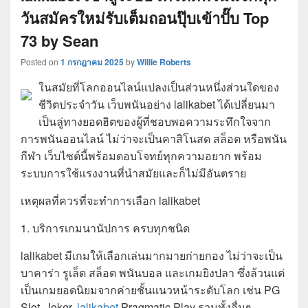
วันสมัครใหม่รับเต็มถอนปุ๊บเข้าปั๊บ Top
73 by Sean
Posted on
1 กรกฎาคม 2025
by
Willie Roberts
ในสมัยที่โลกออนไลน์แปลงเป็นส่วนหนึ่งส่วนใดของ
ชีวิตประจำวัน เว็บพนันอย่าง lalikabet ได้เปลี่ยนมา
เป็นลู่ทางยอดฮิตของผู้ที่ชอบพอความระทึกใจจาก
การพนันออนไลน์ ไม่ว่าจะเป็นคาสิโนสด สล็อต หรือพนัน
กีฬา เว็บไซต์นี้พร้อมตอบโจทย์ทุกความอยาก พร้อม
ระบบการใช้แรงงานที่นำสมัยและก็ไม่มีอันตราย
เหตุผลที่ควรที่จะทำการเลือก lalikabet
1. บริการเกมนานัปการ ครบทุกชนิด
lalikabet มีเกมให้เลือกเล่นมากมายก่ายกอง ไม่ว่าจะเป็น
บาคาร่า รูเล็ต สล็อต พนันบอล และเกมยิงปลา ซึ่งล้วนแต่
เป็นเกมยอดนิยมจากค่ายชั้นแนวหน้าระดับโลก เช่น PG
Slot, Joker,
lalikabet
Pragmatic Play รวมทั้งอื่นๆ