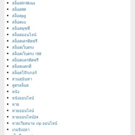
สล็อต918kiss
สล็อต99
สล็อตpg
สล็อตxo
สล็อตพุซซี่
สล็อตออนไลน์
สล็อตเครดิตฟรี
สล็อตเว็บตรง
สล็อตเว็บตรง 168
สล็อตเเครดิตฟรี
สล็อตแตกดี
สล็อตโจ๊กเกอร์
สวนสุนันทา
สูตรสล็อต
หนัง
หนังออนไลน์
หวย
หวยออนไลน์
หวยออนไลน์24
หวยเวียดนาม vip ออนไลน์
เกมยิงปลา