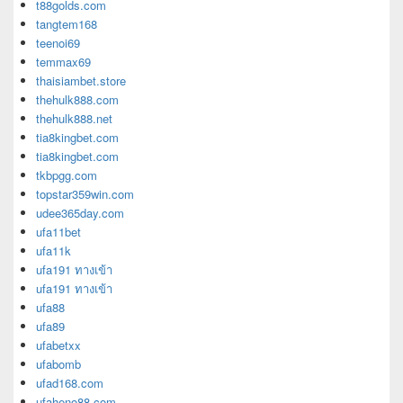
t88golds.com
tangtem168
teenoi69
temmax69
thaisiambet.store
thehulk888.com
thehulk888.net
tia8kingbet.com
tia8kingbet.com
tkbpgg.com
topstar359win.com
udee365day.com
ufa11bet
ufa11k
ufa191 ทางเข้า
ufa191 ทางเข้า
ufa88
ufa89
ufabetxx
ufabomb
ufad168.com
ufaheno88.com