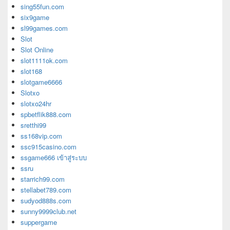
sing55fun.com
six9game
sl99games.com
Slot
Slot Online
slot1111ok.com
slot168
slotgame6666
Slotxo
slotxo24hr
spbetflik888.com
sretthi99
ss168vip.com
ssc915casino.com
ssgame666 เข้าสู่ระบบ
ssru
starrich99.com
stellabet789.com
sudyod888s.com
sunny9999club.net
suppergame