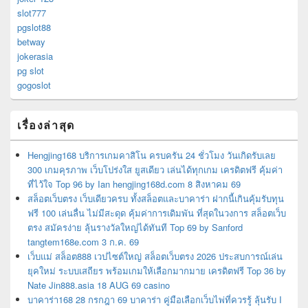
slot777
pgslot88
betway
jokerasia
pg slot
gogoslot
เรื่องล่าสุด
Hengjing168 บริการเกมคาสิโน ครบครัน 24 ชั่วโมง วันเกิดรับเลย
300 เกมคุรภาพ เว็บโปร่งใส ยูสเดียว เล่นได้ทุกเกม เครดิตฟรี คุ้มค่า
ที่ไว้ใจ Top 96 by Ian hengjing168d.com 8 สิงหาคม 69
สล็อตเว็บตรง เว็บเดียวครบ ทั้งสล็อตและบาคาร่า ฝากนี้เกินคุ้มรับทุน
ฟรี 100 เล่นลื่น ไม่มีสะดุด คุ้มค่าการเดิมพัน ที่สุดในวงการ สล็อตเว็บ
ตรง สมัครง่าย ลุ้นรางวัลใหญ่ได้ทันที Top 69 by Sanford
tangtem168e.com 3 ก.ค. 69
เว็บแม่ สล็อต888 เวปไซต์ใหญ่ สล็อตเว็บตรง 2026 ประสบการณ์เล่น
ยุคใหม่ ระบบเสถียร พร้อมเกมให้เลือกมากมาย เครดิตฟรี Top 36 by
Nate Jin888.asia 18 AUG 69 casino
บาคาร่า168 28 กรกฎา 69 บาคาร่า คู่มือเลือกเว็บไพ่ที่ควรรู้ ลุ้นรับ I