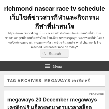
richmond nascar race tv schedule
เว็บไซต์ข่าวสารกีฬาและกิจกรรม
กีฬาที่น่าสนใจ
https://www.rssport.org เป็นแหล่งข่าวสารกีฬาออนไลน์ที่น่าสนใจที่นำเสนอ
ข่าวสารล่าสุดเกี่ยวกับกีฬาทั่วโลก ด้วยเนื้อหาครอบคลุมทุกประเภทของกีฬา ไม่ว่า
จะเป็นฟุตบอล บาสเกตบอล เทนนิส และอื่นๆ ที่น่าสนใจ what channel is the
rescheduled nascar race on today?
Search
Search
for:
Menu
TAG ARCHIVES:
MEGAWAYS เครดิตฟรี
FEATURED
megaways 20 December megaways
เครดิตฟรี แจ็คพอตมาตามเวลาสล็อต