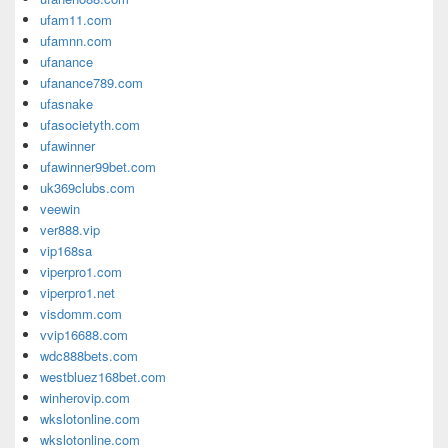
ufam11.com
ufamnn.com
ufanance
ufanance789.com
ufasnake
ufasocietyth.com
ufawinner
ufawinner99bet.com
uk369clubs.com
veewin
ver888.vip
vip168sa
viperpro1.com
viperpro1.net
visdomm.com
vvip16688.com
wdc888bets.com
westbluez168bet.com
winherovip.com
wkslotonline.com
wkslotonline.com