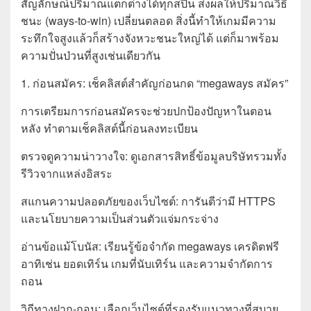
สัญลักษณ์ปริมาณแตกต่างได้ทุกสปิน ส่งผลให้ปริมาณวิธี
ชนะ (ways-to-win) เปลี่ยนตลอด สิ่งนี้ทำให้เกมมีความ
ระทึกใจสูงแล้วก็สร้างจังหวะชนะใหญ่ได้ แต่ก็มาพร้อม
ความปั่นป่วนที่สูงเช่นเดียวกัน
1. ก่อนสมัคร: เช็คลิสต์สำคัญก่อนกด “megaways สมัคร”
การเตรียมการก่อนสมัครจะช่วยปกป้องปัญหาในตอน
หลัง ทำตามเช็คลิสต์นี้ก่อนลงทะเบียน
ตรวจดูความน่าวางใจ: ดูเอกสารสิทธิ์ข้อมูลบริษัทรวมทั้ง
รีวิวจากแหล่งอิสระ
สแกนความปลอดภัยของเว็บไซต์: การันตีว่ามี HTTPS
และนโยบายความเป็นส่วนตัวแจ่มกระจ่าง
อ่านข้อแม้โบนัส: เรียนรู้ข้อจำกัด megaways เครดิตฟรี
อาทิเช่น ยอดเทิร์น เกมที่นับเทิร์น และความจำกัดการ
ถอน
วิถีทางฝาก-ถอน: เลือกเว็บไซต์ที่รองรับแนวทางที่สบาย