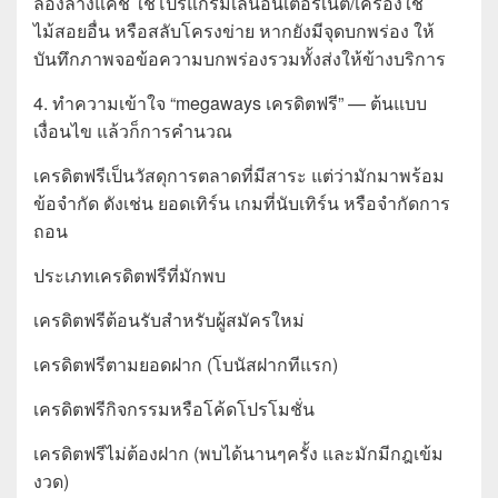
ลองล้างแคช ใช้โปรแกรมเล่นอินเตอร์เน็ต/เครื่องใช้
ไม้สอยอื่น หรือสลับโครงข่าย หากยังมีจุดบกพร่อง ให้
บันทึกภาพจอข้อความบกพร่องรวมทั้งส่งให้ข้างบริการ
4. ทำความเข้าใจ “megaways เครดิตฟรี” — ต้นแบบ
เงื่อนไข แล้วก็การคำนวณ
เครดิตฟรีเป็นวัสดุการตลาดที่มีสาระ แต่ว่ามักมาพร้อม
ข้อจำกัด ดังเช่น ยอดเทิร์น เกมที่นับเทิร์น หรือจำกัดการ
ถอน
ประเภทเครดิตฟรีที่มักพบ
เครดิตฟรีต้อนรับสำหรับผู้สมัครใหม่
เครดิตฟรีตามยอดฝาก (โบนัสฝากทีแรก)
เครดิตฟรีกิจกรรมหรือโค้ดโปรโมชั่น
เครดิตฟรีไม่ต้องฝาก (พบได้นานๆครั้ง และมักมีกฎเข้ม
งวด)