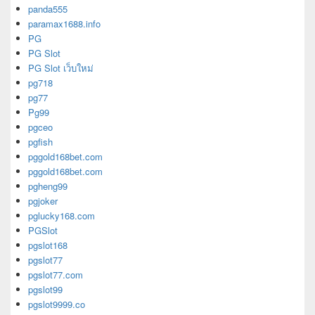
panda555
paramax1688.info
PG
PG Slot
PG Slot เว็บใหม่
pg718
pg77
Pg99
pgceo
pgfish
pggold168bet.com
pggold168bet.com
pgheng99
pgjoker
pglucky168.com
PGSlot
pgslot168
pgslot77
pgslot77.com
pgslot99
pgslot9999.co