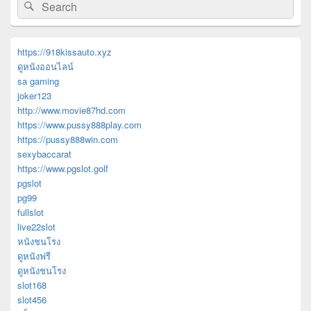
Search
Search
Sidebar
for:
Widget
Area
https://918kissauto.xyz
ดูหนังออนไลน์
sa gaming
joker123
http://www.movie87hd.com
https://www.pussy888play.com
https://pussy888win.com
sexybaccarat
https://www.pgslot.golf
pgslot
pg99
fullslot
live22slot
หนังชนโรง
ดูหนังฟรี
ดูหนังชนโรง
slot168
slot456