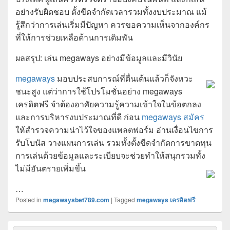
อย่างรับผิดชอบ ตั้งขีดจำกัดเวลารวมทั้งงบประมาณ แม้
รู้สึกว่าการเล่นเริ่มมีปัญหา ควรขอความเห็นจากองค์กร
ที่ให้การช่วยเหลือด้านการเดิมพัน
ผลสรุป: เล่น megaways อย่างมีข้อมูลและมีวินัย
megaways
มอบประสบการณ์ที่ตื่นเต้นแล้วก็จังหวะ
ชนะสูง แต่ว่าการใช้โปรโมชั่นอย่าง megaways
เครดิตฟรี จำต้องอาศัยความรู้ความเข้าใจในข้อตกลง
และการบริหารงบประมาณที่ดี ก่อน
megaways สมัคร
ให้สำรวจความน่าไว้ใจของแพลตฟอร์ม อ่านเงื่อนไขการ
รับโบนัส วางแผนการเล่น รวมทั้งตั้งขีดจำกัดการขาดทุน
การเล่นด้วยข้อมูลและระเบียบจะช่วยทำให้สนุกรวมทั้ง
ไม่มีอันตรายเพิ่มขึ้น
…
Posted in
megawaysbet789.com
|
Tagged
megaways เครดิตฟรี
Primary