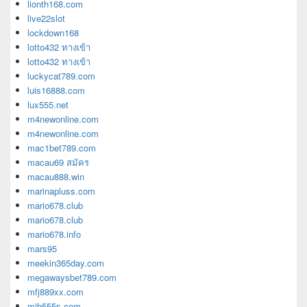
lionth168.com
live22slot
lockdown168
lotto432 ทางเข้า
lotto432 ทางเข้า
luckycat789.com
luis16888.com
lux555.net
m4newonline.com
m4newonline.com
mac1bet789.com
macau69 สมัคร
macau888.win
marinapluss.com
mario678.club
mario678.club
mario678.info
mars95
meekin365day.com
megawaysbet789.com
mfj889xx.com
mib555s.com