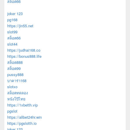
สล็อต66
joker 123
pg168
https://jin55.net
slot99
สล็อต66
slot44
https://judhai168.co
https://bonus888.life
สล็อต888
สล็อต99
pussy888
บาคาร่า168
slotxo
สล็อตทดลอง
หนังโป๊ไทย
https://1xbetth.vip
pgslot
https://allbet24hr.win
https://pgslotth.io
joker 123