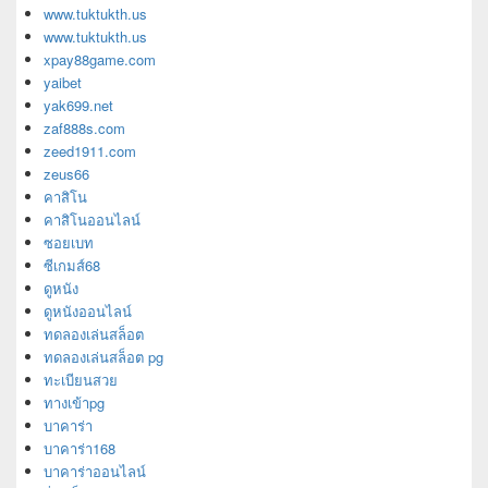
www.tuktukth.us
www.tuktukth.us
xpay88game.com
yaibet
yak699.net
zaf888s.com
zeed1911.com
zeus66
คาสิโน
คาสิโนออนไลน์
ซอยเบท
ซีเกมส์68
ดูหนัง
ดูหนังออนไลน์
ทดลองเล่นสล็อต
ทดลองเล่นสล็อต pg
ทะเบียนสวย
ทางเข้าpg
บาคาร่า
บาคาร่า168
บาคาร่าออนไลน์