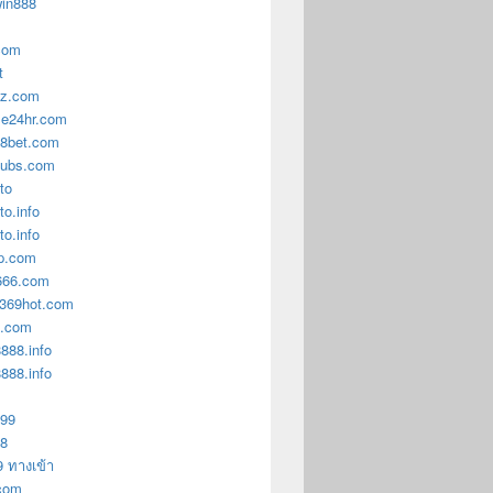
in888
com
t
bz.com
e24hr.com
68bet.com
lubs.com
kto
kto.info
kto.info
p.com
666.com
d369hot.com
h.com
888.info
888.info
99
8
9 ทางเข้า
com