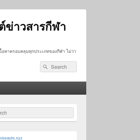
ต์ข่าวสารกีฬา
เนื้อหาครอบคลุมทุกประเภทของกีฬา ไม่ว่า
Search
Search
for:
ch
8kissauto.xyz