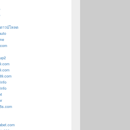
e
e
 ดาวน์โหลด
auto
me
.com
up2
9.com
9.com
89.com
info
info
et
hr
45s.com
abet.com