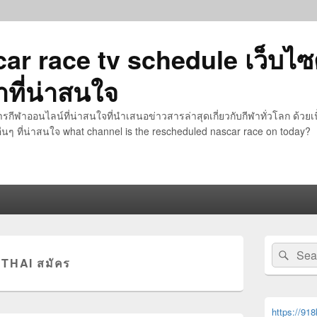
r race tv schedule เว็บไซ
ที่น่าสนใจ
ารกีฬาออนไลน์ที่น่าสนใจที่นำเสนอข่าวสารล่าสุดเกี่ยวกับกีฬาทั่วโลก ด้วย
นๆ ที่น่าสนใจ what channel is the rescheduled nascar race on today?
Primary
Search
Sear
Sidebar
THAI สมัคร
for:
Widget
Area
https://91