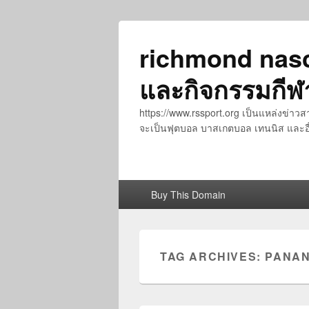
richmond nasca
และกิจกรรมกีฬา
https://www.rssport.org เป็นแหล่งข่าวส
จะเป็นฟุตบอล บาสเกตบอล เทนนิส และอื่
Primary
Buy This Domain
menu
TAG ARCHIVES:
PANAN