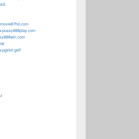
ลน์
w.movie87hd.com
w.pussy888play.com
ssy888win.com
rat
.pgslot.golf
ง