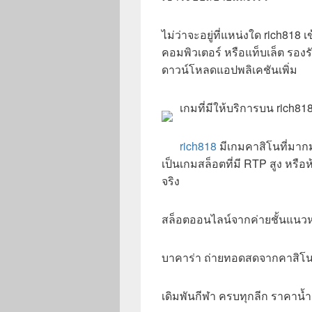
ไม่ว่าจะอยู่ที่แหน่งใด rich818
คอมพิวเตอร์ หรือแท็บเล็ต รองรั
ดาวน์โหลดแอปพลิเคชันเพิ่ม
เกมที่มีให้บริการบน rich81
rich818
มีเกมคาสิโนที่มากม
เป็นเกมสล็อตที่มี RTP สูง หรื
จริง
สล็อตออนไลน์จากค่ายชั้นแนวห
บาคาร่า ถ่ายทอดสดจากคาสิโน
เดิมพันกีฬา ครบทุกลีก ราคาน้ำ