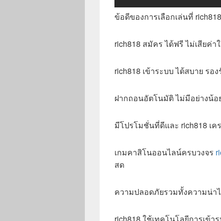
ข้อดีของการเลือกเล่นที่ rich81
rich818 สมัคร ได้ฟรี ไม่เสียค่าใช
rich818 เข้าระบบ ได้สบาย รองรั
ฝากถอนอัตโนมัติ ไม่มีอย่างน้
มีโปรโมชั่นที่ดีและ rich818 เ
เกมคาสิโนออนไลน์ครบวงจร
r
สด
ความปลอดภัยรวมทั้งความน่าไว
rich818 ใช้เทคโนโลยีการเข้าร