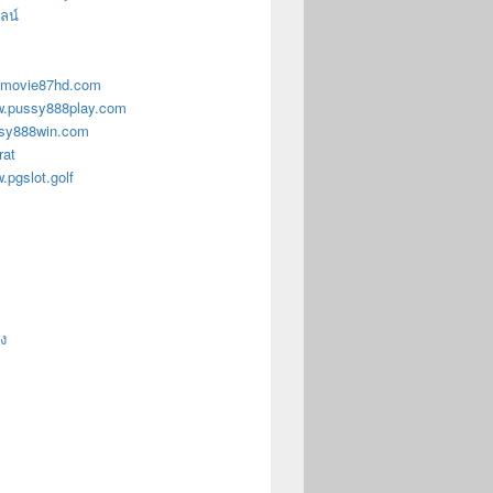
ลน์
w.movie87hd.com
w.pussy888play.com
ssy888win.com
rat
.pgslot.golf
ง