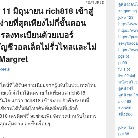
FEATURED
ดูหนังออนไ
 11 มิถุนายน rich818 เข้าสู่
sa gaming
joker123
ยที่สุดเพียงไม่กี่ขั้นตอน
http://ww
https://ww
ารลงทะเบียนด้วยเบอร์
https://pu
sexybacca
ัญชีวอลเล็ตไม่รั่วไหลและไม่
https://www
 Margret
pgslot
pg99
fullslot
oberts
live22slot
หนังชนโรง
นไลน์ที่ได้รับความนิยมจากผู้เล่นในประเทศไทย
ดูหนังฟรี
ายแล้วก็ไม่มีอันตราย ไม่เพียงแค่ rich818
ดูหนังชนโร
ันใจ แต่ว่า rich818 เข้าระบบ ยังคือระบบที่
slot168
งานได้ทั้งยังโทรศัพท์เคลื่อนที่แล้วก็
slot456
สล็อต66
h818 เครดิตฟรี จะช่วยเพิ่มจังหวะสำหรับในการ
คุ้มค่าเยอะขึ้นเรื่อยๆ
joker 123
pg168