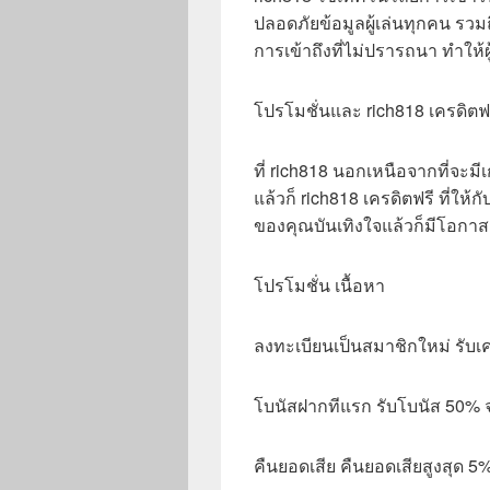
ปลอดภัยข้อมูลผู้เล่นทุกคน รว
การเข้าถึงที่ไม่ปรารถนา ทำให้ผู
โปรโมชั่นและ rich818 เครดิตฟ
ที่ rich818 นอกเหนือจากที่จะม
แล้วก็ rich818 เครดิตฟรี ที่ให้
ของคุณบันเทิงใจแล้วก็มีโอกาส
โปรโมชั่น เนื้อหา
ลงทะเบียนเป็นสมาชิกใหม่ รับเค
โบนัสฝากทีแรก รับโบนัส 50%
คืนยอดเสีย คืนยอดเสียสูงสุด 5%