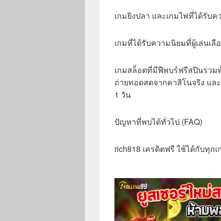
เกมยิงปลา และเกมไพ่ที่ได้รับ
เกมที่ได้รับความนิยมที่ผู้เล่นเลือ
เกมสล็อตที่มีฟีพบร์ฟรีสปินรวมท
ถ่ายทอดสดจากคาสิโนจริง และ
1 วัน
ปัญหาที่พบได้ทั่วไป (FAQ)
rich818 เครดิตฟรี ใช้ได้กับทุก