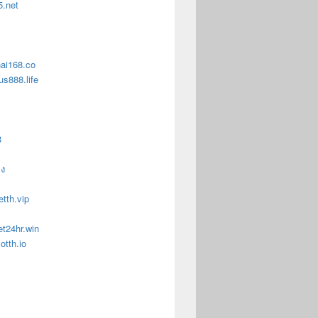
5.net
hai168.co
us888.life
8
ง
etth.vip
bet24hr.win
otth.io