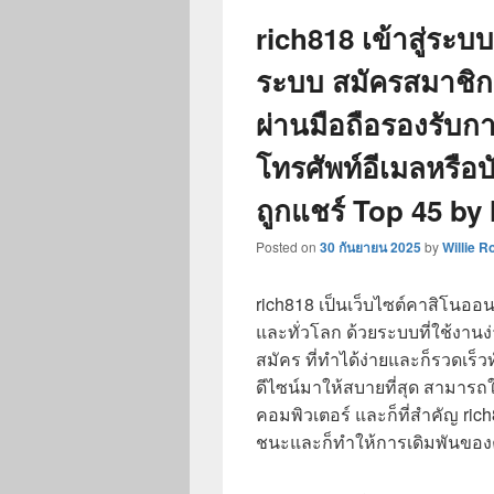
rich818 เข้าสู่ระบบ
ระบบ สมัครสมาชิกง่า
ผ่านมือถือรองรับก
โทรศัพท์อีเมลหรือบ
ถูกแชร์ Top 45 by
Posted on
30 กันยายน 2025
by
Willie R
rich818 เป็นเว็บไซต์คาสิโนออ
และทั่วโลก ด้วยระบบที่ใช้งานง่
สมัคร ที่ทำได้ง่ายและก็รวดเร็วท
ดีไซน์มาให้สบายที่สุด สามารถใช้
คอมพิวเตอร์ และก็ที่สำคัญ ric
ชนะและก็ทำให้การเดิมพันของคุณ