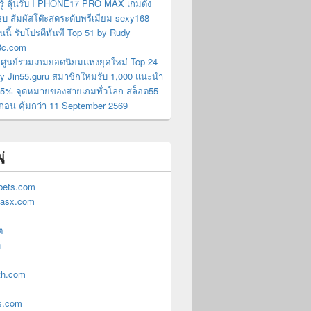
รรู้ ลุ้นรับ I PHONE17 PRO MAX เกมดัง
รบ สัมผัสโต๊ะสดระดับพรีเมียม sexy168
วันนี้ รับโปรดีทันที Top 51 by Rudy
8c.com
 ศูนย์รวมเกมยอดนิยมแห่งยุคใหม่ Top 24
ry Jin55.guru สมาชิกใหม่รับ 1,000 แนะนำ
ับ 5% จุดหมายของสายเกมทั่วโลก สล็อต55
ก่อน คุ้มกว่า 11 September 2569
่
bets.com
gasx.com
ต
h
th.com
s.com