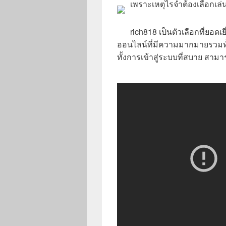
เพราะเหตุไรจำต้องเลือกเล่น
rich818 เป็นตัวเลือกที่ยอดเ
ออนไลน์ที่มีความมากมายรวมทั้
ทั้งการเข้าสู่ระบบที่สบาย สามาร