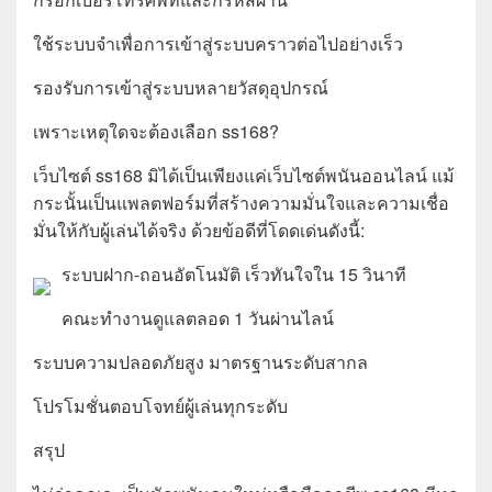
ใช้ระบบจำเพื่อการเข้าสู่ระบบคราวต่อไปอย่างเร็ว
รองรับการเข้าสู่ระบบหลายวัสดุอุปกรณ์
เพราะเหตุใดจะต้องเลือก ss168?
เว็บไซต์ ss168 มิได้เป็นเพียงแค่เว็บไซต์พนันออนไลน์ แม้
กระนั้นเป็นแพลตฟอร์มที่สร้างความมั่นใจและความเชื่อ
มั่นให้กับผู้เล่นได้จริง ด้วยข้อดีที่โดดเด่นดังนี้:
ระบบฝาก-ถอนอัตโนมัติ เร็วทันใจใน 15 วินาที
คณะทำงานดูแลตลอด 1 วันผ่านไลน์
ระบบความปลอดภัยสูง มาตรฐานระดับสากล
โปรโมชั่นตอบโจทย์ผู้เล่นทุกระดับ
สรุป