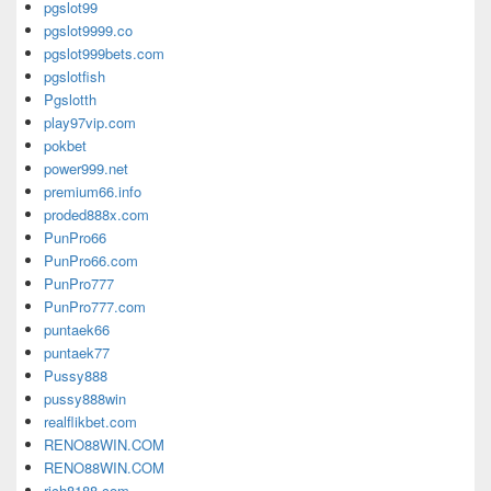
pgslot99
pgslot9999.co
pgslot999bets.com
pgslotfish
Pgslotth
play97vip.com
pokbet
power999.net
premium66.info
proded888x.com
PunPro66
PunPro66.com
PunPro777
PunPro777.com
puntaek66
puntaek77
Pussy888
pussy888win
realflikbet.com
RENO88WIN.COM
RENO88WIN.COM
rich8188.com