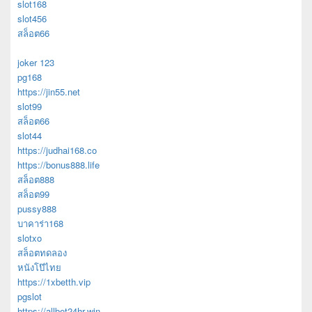
slot168
slot456
สล็อต66
joker 123
pg168
https://jin55.net
slot99
สล็อต66
slot44
https://judhai168.co
https://bonus888.life
สล็อต888
สล็อต99
pussy888
บาคาร่า168
slotxo
สล็อตทดลอง
หนังโป๊ไทย
https://1xbetth.vip
pgslot
https://allbet24hr.win