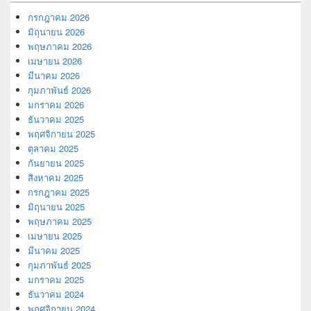
กรกฎาคม 2026
มิถุนายน 2026
พฤษภาคม 2026
เมษายน 2026
มีนาคม 2026
กุมภาพันธ์ 2026
มกราคม 2026
ธันวาคม 2025
พฤศจิกายน 2025
ตุลาคม 2025
กันยายน 2025
สิงหาคม 2025
กรกฎาคม 2025
มิถุนายน 2025
พฤษภาคม 2025
เมษายน 2025
มีนาคม 2025
กุมภาพันธ์ 2025
มกราคม 2025
ธันวาคม 2024
พฤศจิกายน 2024