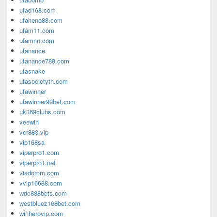
ufad168.com
ufaheno88.com
ufam11.com
ufamnn.com
ufanance
ufanance789.com
ufasnake
ufasocietyth.com
ufawinner
ufawinner99bet.com
uk369clubs.com
veewin
ver888.vip
vip168sa
viperpro1.com
viperpro1.net
visdomm.com
vvip16688.com
wdc888bets.com
westbluez168bet.com
winherovip.com