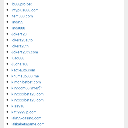
ib888pro.bet
infyplus888.com
item388.com
jinda55
jinda888
Joker123
joker123auto
joker123th
Joker123th.com
juad888
Judhai168
k1gt-auto.com
khumsup888.me
kimchibetbet.com
kingdom66 ทางเข้า
kingxxxbet123.com
kingxxxbet123.com
kiss918
kitti999vip.com
lala55-casino.com
lalikabetsgame.com