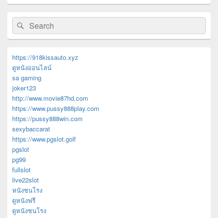
Primary
Search
Search
Sidebar
for:
Widget
Area
https://918kissauto.xyz
ดูหนังออนไลน์
sa gaming
joker123
http://www.movie87hd.com
https://www.pussy888play.com
https://pussy888win.com
sexybaccarat
https://www.pgslot.golf
pgslot
pg99
fullslot
live22slot
หนังชนโรง
ดูหนังฟรี
ดูหนังชนโรง