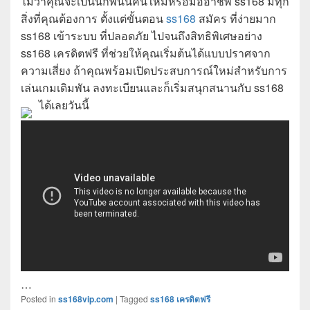
ไม่ว่าคุณจะเป็นนักพนันคนใหม่หรือมืออาชีพ ss168 มีทุก
สิ่งที่คุณต้องการ ตั้งแต่ขั้นตอน
ss168
สมัคร ที่ง่ายมาก
ss168 เข้าระบบ ที่ปลอดภัย ไปจนถึงสิทธิพิเศษอย่าง
ss168 เครดิตฟรี ที่ช่วยให้คุณเริ่มต้นได้แบบปราศจาก
ความเสี่ยง ถ้าคุณพร้อมเปิดประสบการณ์ใหม่สำหรับการ
เล่นเกมเดิมพัน ลงทะเบียนและก็เริ่มสนุกสนานกับ ss168
ได้เลยวันนี้
…
Posted in
ss168vip.com
|
Tagged
ss168 เครดิตฟรี