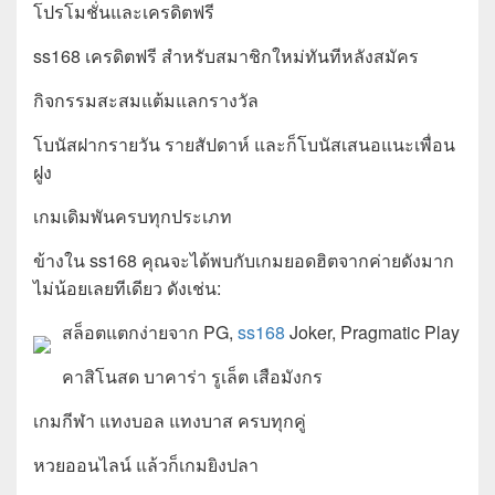
โปรโมชั่นและเครดิตฟรี
ss168 เครดิตฟรี สำหรับสมาชิกใหม่ทันทีหลังสมัคร
กิจกรรมสะสมแต้มแลกรางวัล
โบนัสฝากรายวัน รายสัปดาห์ และก็โบนัสเสนอแนะเพื่อน
ฝูง
เกมเดิมพันครบทุกประเภท
ข้างใน ss168 คุณจะได้พบกับเกมยอดฮิตจากค่ายดังมาก
ไม่น้อยเลยทีเดียว ดังเช่น:
สล็อตแตกง่ายจาก PG,
ss168
Joker, Pragmatic Play
คาสิโนสด บาคาร่า รูเล็ต เสือมังกร
เกมกีฬา แทงบอล แทงบาส ครบทุกคู่
หวยออนไลน์ แล้วก็เกมยิงปลา