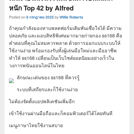
หนัก Top 42 by Alfred
Posted on
8 กรกฎาคม 2025
by
Willie Roberts
ถ้าคุณกำลังมองหาแพลตฟอร์มเดิมพันเชื่อใจได้ มีความ
ปลอดภัย และมอบสิทธิพิเศษมากมายก่ายกอง ss168 คือ
คำตอบที่คุณไม่สมควรพลาด ด้วยการออกแบบระบบให้
ใช้งานง่าย พร้อมรองรับทั้งผู้เล่นมือใหม่และมืออาชีพ
ทำให้ ss168 เปลี่ยนเป็นเว็บไซต์ยอดนิยมอย่างเร็วใน
วงการพนันออนไลน์ในไทย
ลักษณะเด่นของ ss168 ที่ควรรู้
ระบบที่เสถียรและก็ใช้งานง่าย
ไม่ต้องจัดตั้งแอปพลิเคชันเพิ่มอีก
เข้าใช้งานผ่านมือถือและก็คอมพิวเตอร์ได้โดยทันที
เมนูภาษาไทยใช้งานสบาย