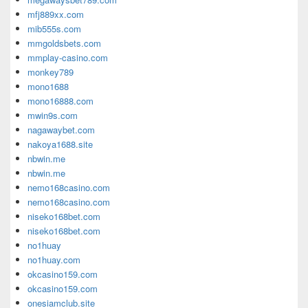
mfj889xx.com
mib555s.com
mmgoldsbets.com
mmplay-casino.com
monkey789
mono1688
mono16888.com
mwin9s.com
nagawaybet.com
nakoya1688.site
nbwin.me
nbwin.me
nemo168casino.com
nemo168casino.com
niseko168bet.com
niseko168bet.com
no1huay
no1huay.com
okcasino159.com
okcasino159.com
onesiamclub.site