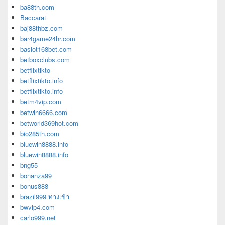
ba88th.com
Baccarat
baj88thbz.com
bar4game24hr.com
baslot168bet.com
betboxclubs.com
betflixtikto
betflixtikto.info
betflixtikto.info
betm4vip.com
betwin6666.com
betworld369hot.com
bio285th.com
bluewin8888.info
bluewin8888.info
bng55
bonanza99
bonus888
brazil999 ทางเข้า
bwvip4.com
carlo999.net