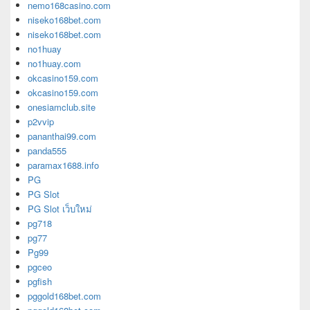
nemo168casino.com
niseko168bet.com
niseko168bet.com
no1huay
no1huay.com
okcasino159.com
okcasino159.com
onesiamclub.site
p2vvip
pananthai99.com
panda555
paramax1688.info
PG
PG Slot
PG Slot เว็บใหม่
pg718
pg77
Pg99
pgceo
pgfish
pggold168bet.com