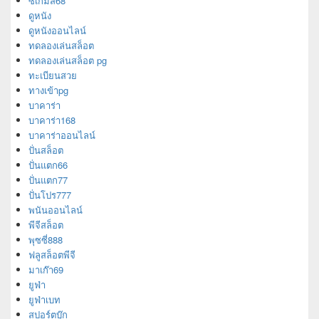
ซีเกมส์68
ดูหนัง
ดูหนังออนไลน์
ทดลองเล่นสล็อต
ทดลองเล่นสล็อต pg
ทะเบียนสวย
ทางเข้าpg
บาคาร่า
บาคาร่า168
บาคาร่าออนไลน์
ปั่นสล็อต
ปั่นแตก66
ปั่นแตก77
ปั่นโปร777
พนันออนไลน์
พีจีสล็อต
พุซซี่888
ฟลูสล็อตพีจี
มาเก๊า69
ยูฟ่า
ยูฟ่าเบท
สปอร์ตบุ๊ก