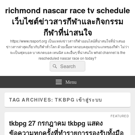
richmond nascar race tv schedule
เว็บไซต์ข่าวสารกีฬาและกิจกรรม
กีฬาที่น่าสนใจ
https://www.rssport.org เป็นแหล่งข่าวสารกีฬาออนไลน์ที่น่าสนใจที่นำเสนอ
ข่าวสารล่าสุดเกี่ยวกับกีฬาทั่วโลก ด้วยเนื้อหาครอบคลุมทุกประเภทของกีฬา ไม่ว่า
จะเป็นฟุตบอล บาสเกตบอล เทนนิส และอื่นๆ ที่น่าสนใจ what channel is the
rescheduled nascar race on today?
Search
Search
for:
Menu
TAG ARCHIVES:
TKBPG เข้าสู่ระบบ
FEATURED
tkbpg 27 กรกฎาคม tkbpg แสดง
ข้อความทุกครั้งที่ทำรายการรองรับทั้งมือ