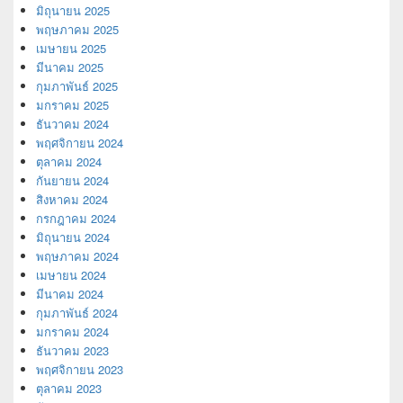
มิถุนายน 2025
พฤษภาคม 2025
เมษายน 2025
มีนาคม 2025
กุมภาพันธ์ 2025
มกราคม 2025
ธันวาคม 2024
พฤศจิกายน 2024
ตุลาคม 2024
กันยายน 2024
สิงหาคม 2024
กรกฎาคม 2024
มิถุนายน 2024
พฤษภาคม 2024
เมษายน 2024
มีนาคม 2024
กุมภาพันธ์ 2024
มกราคม 2024
ธันวาคม 2023
พฤศจิกายน 2023
ตุลาคม 2023