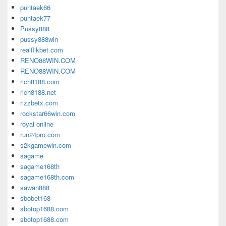
puntaek66
puntaek77
Pussy888
pussy888win
realflikbet.com
RENO88WIN.COM
RENO88WIN.COM
rich8188.com
rich8188.net
rizzbetx.com
rockstar66win.com
royal online
run24pro.com
s2kgamewin.com
sagame
sagame168th
sagame168th.com
sawan888
sbobet168
sbotop1688.com
sbotop1688.com