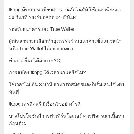
tkbpg มีระบบระเบียบฝากถอนอัตโนมัติ ใช้เวลาเพียงแต่
30 วินาที รองรับตลอด 24 ชั่วโมง
รองรับธนาคารและ True Wallet
ผู้เล่นสามารถเลือกทำธุรกรรมผ่านธนาคารชั้นแนวหน้า
หรือ True Wallet ได้อย่างสะดวก
คำถามที่พบได้มาก (FAQ)
การสมัคร tkbpg ใช้เวลานานหรือไม่?
ใช้เวลาไม่เกิน 3 นาที สามารถสมัครและก็เริ่มเล่นได้โดย
ทันที
tkbpg เครดิตฟรี มีเงื่อนไขอย่างไร?
บางโปรโมชั่นมีการทำเทิร์นโอเวอร์ ควรพิจารณาเนื้อหา
ก่อนร่วม