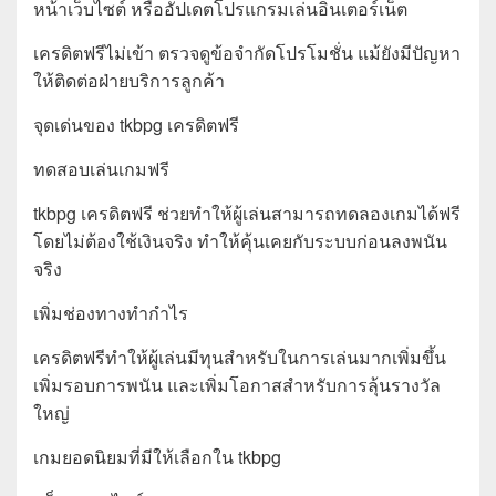
หน้าเว็บไซต์ หรืออัปเดตโปรแกรมเล่นอินเตอร์เน็ต
เครดิตฟรีไม่เข้า ตรวจดูข้อจำกัดโปรโมชั่น แม้ยังมีปัญหา
ให้ติดต่อฝ่ายบริการลูกค้า
จุดเด่นของ tkbpg เครดิตฟรี
ทดสอบเล่นเกมฟรี
tkbpg เครดิตฟรี ช่วยทำให้ผู้เล่นสามารถทดลองเกมได้ฟรี
โดยไม่ต้องใช้เงินจริง ทำให้คุ้นเคยกับระบบก่อนลงพนัน
จริง
เพิ่มช่องทางทำกำไร
เครดิตฟรีทำให้ผู้เล่นมีทุนสำหรับในการเล่นมากเพิ่มขึ้น
เพิ่มรอบการพนัน และเพิ่มโอกาสสำหรับการลุ้นรางวัล
ใหญ่
เกมยอดนิยมที่มีให้เลือกใน tkbpg