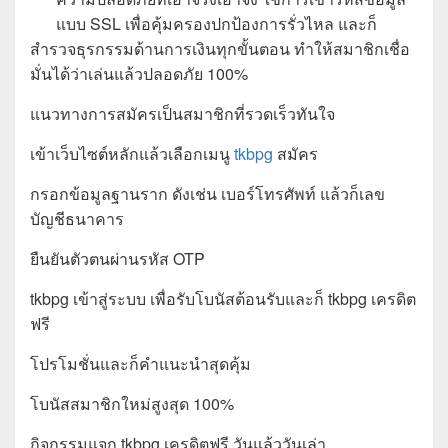
แบบ SSL เพื่อคุ้มครองปกป้องการรั่วไหล และก็
สำรวจธุรกรรมด้านการเงินทุกขั้นตอน ทำให้สมาชิกเชื่อ
มั่นได้ว่าเล่นแล้วปลอดภัย 100%
แนวทางการสมัครเป็นสมาชิกที่รวดเร็วทันใจ
เข้าเว็บไซต์หลักแล้วเลือกเมนู
tkbpg
สมัคร
กรอกข้อมูลฐานราก ดังเช่น เบอร์โทรศัพท์ แล้วก็เลข
บัญชีธนาคาร
ยืนยันตัวตนผ่านรหัส OTP
tkbpg เข้าสู่ระบบ เพื่อรับโบนัสต้อนรับและก็ tkbpg เครดิต
ฟรี
โปรโมชั่นและก็คำแนะนำสุดคุ้ม
โบนัสสมาชิกใหม่สูงสุด 100%
กิจกรรมแจก tkbpg เครดิตฟรี วันแล้ววันเล่า