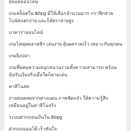
สล็อตออนไลน์
เกมสล็อตใน tkbpg มีให้เลือกจำนวนมาก กราฟิกสวย
โบนัสแตกง่าย และก็อัตราจ่ายสูง
บาคาร่าออนไลน์
เกมไพ่สุดคลาสสิก เล่นง่าย ลุ้นผลรวดเร็ว เหมาะกับทุกคน
เกมยิงปลา
เกมที่ผสมความสนุกสนานรวมทั้งความสามารถ พร้อม
ลุ้นรับเงินจริงเมื่อใดก็ตามเล่น
คาสิโนสด
ถ่ายทอดสดจากต่างแดน ภาพชัดแจ๋ว ให้ความรู้สึก
เหมือนอยู่ในคาสิโนจริง
ระบบฝากถอนเงินใน tkbpg
ฝากถอนออโต้ เร็วทันใจ