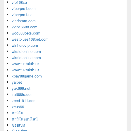
vip168sa
viperpro1.com
viperpro1.net
visdomm.com
vvip16688.com
wdc888bets.com
westbluez168bet.com
winherovip.com
wkslotonline.com
wkslotonline.com
www.tuktukth.us
www.tuktukth.us
xpay88game.com
yaibet
yak699.net
zaf888s.com
zeed1911.com
zeus66
คาสิโน
คาสิโนออนไลน์
ซอยเบท