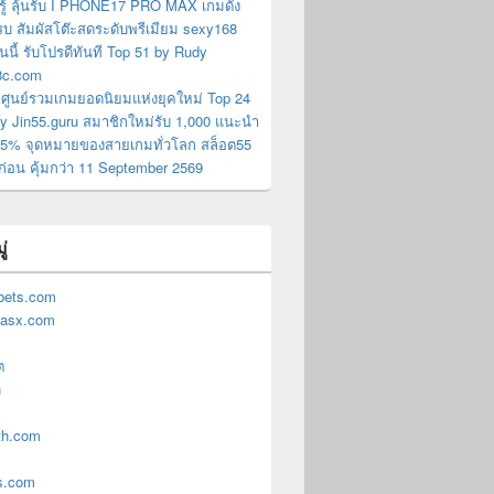
รรู้ ลุ้นรับ I PHONE17 PRO MAX เกมดัง
รบ สัมผัสโต๊ะสดระดับพรีเมียม sexy168
วันนี้ รับโปรดีทันที Top 51 by Rudy
8c.com
 ศูนย์รวมเกมยอดนิยมแห่งยุคใหม่ Top 24
ry Jin55.guru สมาชิกใหม่รับ 1,000 แนะนำ
ับ 5% จุดหมายของสายเกมทั่วโลก สล็อต55
ก่อน คุ้มกว่า 11 September 2569
่
bets.com
gasx.com
ต
h
th.com
s.com