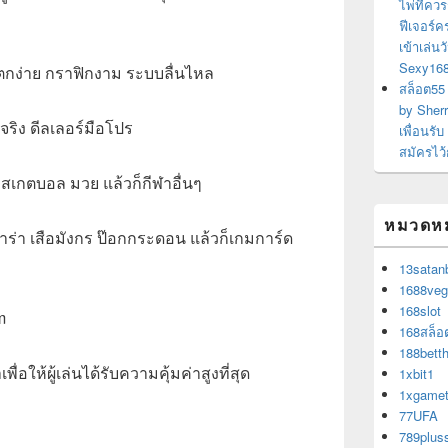
ไพ่ที่คว
ฟีเจอร์ค
เข้าเล่น
Sexy16
ตกง่าย กราฟิกงาม ระบบลื่นไหล
สล็อต55
by Sher
ริง ดีลเลอร์มือโปร
เพื่อนร
สมัครไว้
าสเกตบอล มวย แล้วก็กีฬาอื่นๆ
หมวดหมู
ร่า เสือมังกร ป๊อกกระดอน แล้วก็เกมการ์ด
13satan
1688ve
168slot
m
168สล็อ
188bett
่อให้ผู้เล่นได้รับความคุ้มค่าสูงที่สุด
1xbit1
1xgame
77UFA
789plus