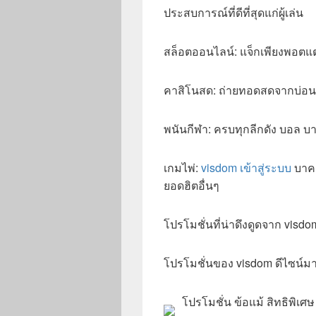
ประสบการณ์ที่ดีที่สุดแก่ผู้เล่น
สล็อตออนไลน์: แจ็กเพียงพอตแ
คาสิโนสด: ถ่ายทอดสดจากบ่อนจ
พนันกีฬา: ครบทุกลีกดัง บอล บ
เกมไพ่:
visdom เข้าสู่ระบบ
บาคา
ยอดฮิตอื่นๆ
โปรโมชั่นที่น่าดึงดูดจาก visdo
โปรโมชั่นของ visdom ดีไซน์มาเพื
โปรโมชั่น ข้อแม้ สิทธิพิเศษ