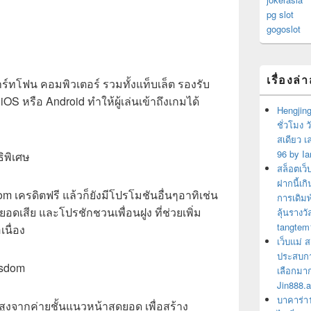
pg slot
gogoslot
เรื่องล่า
มาร์ทโฟน คอมพิวเตอร์ รวมทั้งแท็บเล็ต รองรับ
iOS หรือ Android ทำให้ผู้เล่นเข้าถึงเกมได้
Hengjin
ชั่วโมง 
สเดียว เล
96 by I
ิพิเศษ
สล็อตเว็
ฝากนี้เกิ
m เครดิตฟรี แล้วก็ยังมีโปรโมชันอื่นๆอาทิเช่น
การเดิมพ
เสีย และโปรชักชวนเพื่อนฝูง ที่ช่วยเพิ่ม
ลุ้นรางว
tangtem
เนื่อง
เว็บแม่ 
ประสบกา
isdom
เลือกมา
Jin888.
บาคาร่า1
ูงจากค่ายชั้นแนวหน้าสุดยอด เพื่อสร้าง