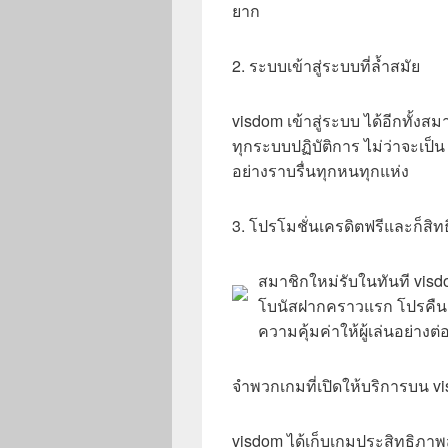
ยาก
2. ระบบเข้าสู่ระบบที่ล้ำสมัย
visdom เข้าสู่ระบบ ได้อีกทั้งส
ทุกระบบปฏิบัติการ ไม่ว่าจะเป็น 
อย่างราบรื่นทุกหนทุกแห่ง
3. โปรโมชั่นเครดิตฟรีและก็สิทธ
สมาชิกใหม่รับในทันที visdo
โบนัสฝากคราวแรก โปรคืนยอด
ความคุ้มค่าให้ผู้เล่นอย่างต่อ
จำพวกเกมที่เปิดให้บริการบน v
visdom ได้เก็บเกมประสิทธิภาพส