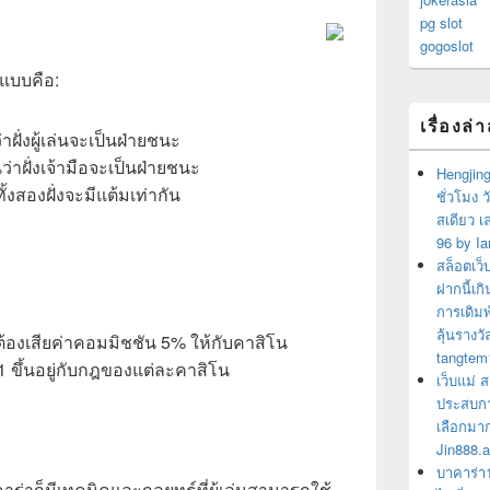
pg slot
gogoslot
มแบบคือ:
เรื่องล่า
ว่าฝั่งผู้เล่นจะเป็นฝ่ายชนะ
นว่าฝั่งเจ้ามือจะเป็นฝ่ายชนะ
Hengjin
ั้งสองฝั่งจะมีแต้มเท่ากัน
ชั่วโมง 
สเดียว เล
96 by I
สล็อตเว็
ฝากนี้เกิ
การเดิมพ
ลุ้นรางว
แต่ต้องเสียค่าคอมมิชชัน 5% ให้กับคาสิโน
tangtem
:1 ขึ้นอยู่กับกฎของแต่ละคาสิโน
เว็บแม่ 
ประสบกา
เลือกมา
Jin888.
บาคาร่า1
าร่าก็มีเทคนิคและกลยุทธ์ที่ผู้เล่นสามารถใช้