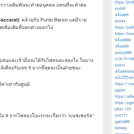
https://jin5
” การวางเดิมพันจะทำต่อบุคคล แทนที่จะทำต่อ
slot99
สล็อต66
Baccarat)
: คล้ายกับ Punto Banco แต่มีราย
slot44
่เพิ่มเติมที่แตกต่างออกไป
https://jud
https://bon
สล็อต888
สล็อต99
pussy888
บาคาร่า16
 ผู้เล่นและเจ้ามือจะได้รับไพ่คนละสองใบ ในบาง
slotxo
กล้เคียงกับเลข 9 มากที่สุดจะเป็นฝ่ายชนะ
สล็อตทดลอ
หนังโป๊ไทย
ีค่าเท่ากับศูนย์
https://1xb
pgslot
https://all
https://pgsl
joker 123
 หรือ 9 จากไพ่สองใบแรกจะเรียกว่า “แนชเชอรัล”
slot777
pgslot88
betway
jokerasia