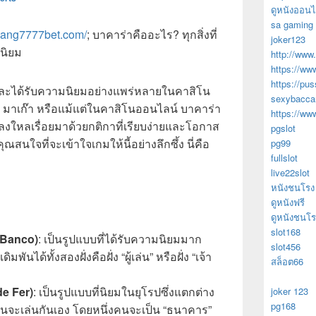
ดูหนังออนไ
sa gaming
hang7777bet.com/
; บาคาร่าคืออะไร? ทุกสิ่งที่
joker123
ดนิยม
http://ww
https://ww
https://pu
ียงและได้รับความนิยมอย่างแพร่หลายในคาสิโน
sexybacca
ัส มาเก๊า หรือแม้แต่ในคาสิโนออนไลน์ บาคาร่า
https://www
งใหลเรื่อยมาด้วยกติกาที่เรียบง่ายและโอกาส
pgslot
สนใจที่จะเข้าใจเกมให้นี้อย่างลึกซึ้ง นี่คือ
pg99
fullslot
live22slot
หนังชนโรง
ดูหนังฟรี
ดูหนังชนโร
slot168
o Banco)
: เป็นรูปแบบที่ได้รับความนิยมมาก
slot456
มพันได้ทั้งสองฝั่งคือฝั่ง “ผู้เล่น” หรือฝั่ง “เจ้า
สล็อต66
de Fer)
: เป็นรูปแบบที่นิยมในยุโรปซึ่งแตกต่าง
joker 123
pg168
้เล่นจะเล่นกันเอง โดยหนึ่งคนจะเป็น “ธนาคาร”