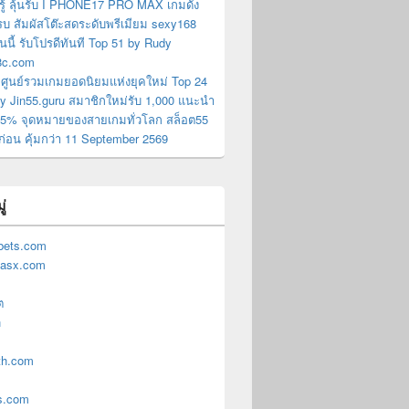
รรู้ ลุ้นรับ I PHONE17 PRO MAX เกมดัง
รบ สัมผัสโต๊ะสดระดับพรีเมียม sexy168
วันนี้ รับโปรดีทันที Top 51 by Rudy
8c.com
 ศูนย์รวมเกมยอดนิยมแห่งยุคใหม่ Top 24
ry Jin55.guru สมาชิกใหม่รับ 1,000 แนะนำ
ับ 5% จุดหมายของสายเกมทั่วโลก สล็อต55
ก่อน คุ้มกว่า 11 September 2569
่
bets.com
gasx.com
ต
h
th.com
s.com