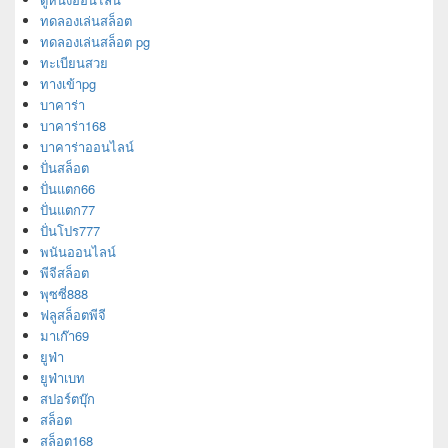
ทดลองเล่นสล็อต
ทดลองเล่นสล็อต pg
ทะเบียนสวย
ทางเข้าpg
บาคาร่า
บาคาร่า168
บาคาร่าออนไลน์
ปั่นสล็อต
ปั่นแตก66
ปั่นแตก77
ปั่นโปร777
พนันออนไลน์
พีจีสล็อต
พุซซี่888
ฟลูสล็อตพีจี
มาเก๊า69
ยูฟ่า
ยูฟ่าเบท
สปอร์ตบุ๊ก
สล็อต
สล็อต168