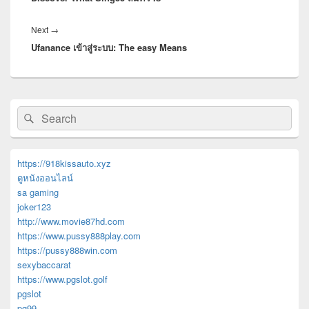
Next
Next
→
Ufanance เข้าสู่ระบบ: The easy Means
post:
Primary
Search
Search
Sidebar
for:
Widget
Area
https://918kissauto.xyz
ดูหนังออนไลน์
sa gaming
joker123
http://www.movie87hd.com
https://www.pussy888play.com
https://pussy888win.com
sexybaccarat
https://www.pgslot.golf
pgslot
pg99