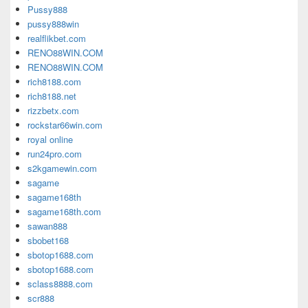
Pussy888
pussy888win
realflikbet.com
RENO88WIN.COM
RENO88WIN.COM
rich8188.com
rich8188.net
rizzbetx.com
rockstar66win.com
royal online
run24pro.com
s2kgamewin.com
sagame
sagame168th
sagame168th.com
sawan888
sbobet168
sbotop1688.com
sbotop1688.com
sclass8888.com
scr888