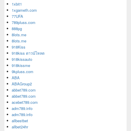
1xbit1
1xgameth.com
77UFA
789pluss.com
888pg
8lots.me
8lots.me
918Kiss
918kiss ดาวน์โหลด
918kissauto
918kissme
9kpluss.com
ABA
ABAGroup2
abbet789.com
abbet789.com
acebet789.com
adm789.info
adm789.info
allbestbet
allbet24hr