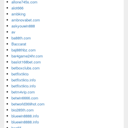
allone745s.com
alot666
ambking
ambnovabet.com
askyouwin888
av
ba88th.com
Baccarat
baj88thbz.com
bar4game24hr.com
baslot168bet.com
betboxclubs.com
betflixtikto
betflixtikto.info
betflixtikto.info
betm4vip.com
betwin6666.com
betworld369hot.com
bio285th.com
bluewin8888.info
bluewin8888.info
bng55