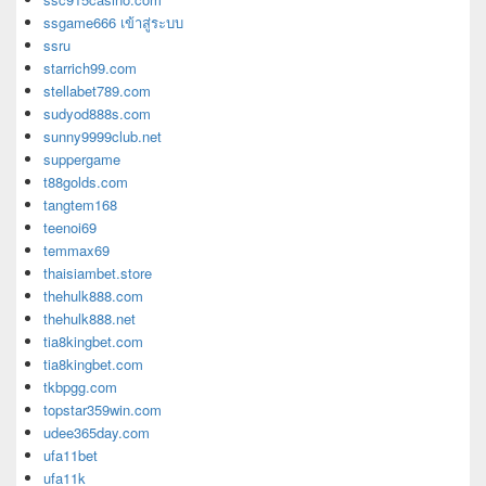
ssgame666 เข้าสู่ระบบ
ssru
starrich99.com
stellabet789.com
sudyod888s.com
sunny9999club.net
suppergame
t88golds.com
tangtem168
teenoi69
temmax69
thaisiambet.store
thehulk888.com
thehulk888.net
tia8kingbet.com
tia8kingbet.com
tkbpgg.com
topstar359win.com
udee365day.com
ufa11bet
ufa11k