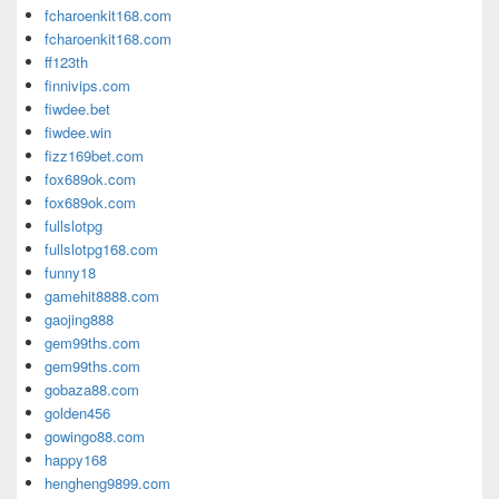
fcharoenkit168.com
fcharoenkit168.com
ff123th
finnivips.com
fiwdee.bet
fiwdee.win
fizz169bet.com
fox689ok.com
fox689ok.com
fullslotpg
fullslotpg168.com
funny18
gamehit8888.com
gaojing888
gem99ths.com
gem99ths.com
gobaza88.com
golden456
gowingo88.com
happy168
hengheng9899.com