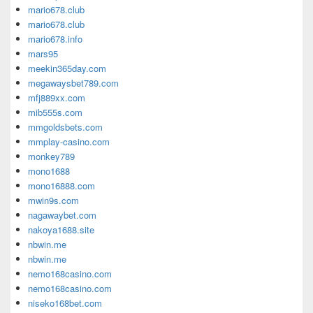
mario678.club
mario678.club
mario678.info
mars95
meekin365day.com
megawaysbet789.com
mfj889xx.com
mib555s.com
mmgoldsbets.com
mmplay-casino.com
monkey789
mono1688
mono16888.com
mwin9s.com
nagawaybet.com
nakoya1688.site
nbwin.me
nbwin.me
nemo168casino.com
nemo168casino.com
niseko168bet.com