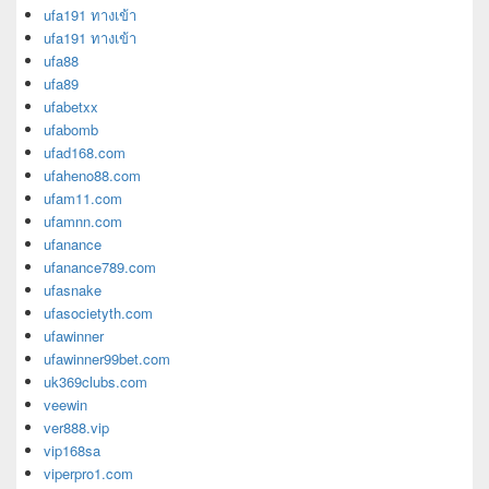
ufa191 ทางเข้า
ufa191 ทางเข้า
ufa88
ufa89
ufabetxx
ufabomb
ufad168.com
ufaheno88.com
ufam11.com
ufamnn.com
ufanance
ufanance789.com
ufasnake
ufasocietyth.com
ufawinner
ufawinner99bet.com
uk369clubs.com
veewin
ver888.vip
vip168sa
viperpro1.com