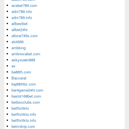
acebet789.com
adm789.info
adm789.info
allbestbet
allbet24hr
allone745s.com
alot666
ambking
ambnovabet.com
askyouwin888
av
ba88th.com
Baccarat
baj88thbz.com
bar4game24hr.com
baslot168bet.com
betboxclubs.com
betflixtikto
betflixtikto.info
betflixtikto.info
betm4vip.com