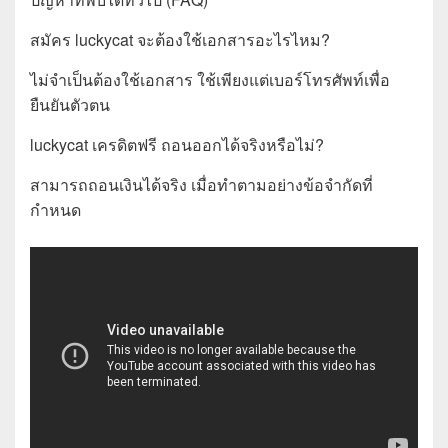
สมัคร luckycat จะต้องใช้เอกสารอะไรไหม?
ไม่จำเป็นต้องใช้เอกสาร ใช้เพียงแต่เบอร์โทรศัพท์เพื่อ
ยืนยันตัวตน
luckycat เครดิตฟรี ถอนออกได้จริงหรือไม่?
สามารถถอนเงินได้จริง เมื่อทำตามอย่างข้อจำกัดที่
กำหนด