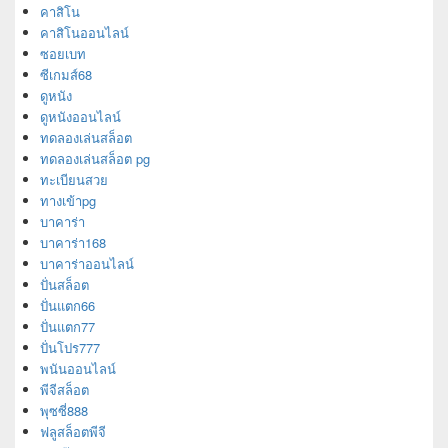
คาสิโน
คาสิโนออนไลน์
ซอยเบท
ซีเกมส์68
ดูหนัง
ดูหนังออนไลน์
ทดลองเล่นสล็อต
ทดลองเล่นสล็อต pg
ทะเบียนสวย
ทางเข้าpg
บาคาร่า
บาคาร่า168
บาคาร่าออนไลน์
ปั่นสล็อต
ปั่นแตก66
ปั่นแตก77
ปั่นโปร777
พนันออนไลน์
พีจีสล็อต
พุซซี่888
ฟลูสล็อตพีจี