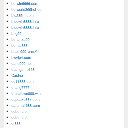
betwin6666.com
betworld369hot.com
bio285th.com
bluewin8888.info
bluewin8888.info
bng55
bonanza99
bonus888
brazil999 ทางเข้า
bwvip4.com
carlo999.net
cashgame168
Casino
cc11388.com
chang7777
chinatown888.win
cupcake88x.com
daruma1688.com
debet slot
debet slot
dr888