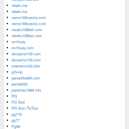
nbwin.me
nbwin.me
nemo168casino.com
nemo168casino.com
niseko168bet.com
niseko168bet.com
no1huay
no1huay.com
okcasino159.com
okcasino159.com
onesiamclub.site
p2vvip
pananthai99.com
panda555
paramax1688.info
PG
PG Slot
PG Slot เว็บใหม่
pg718
pg77
Pg99