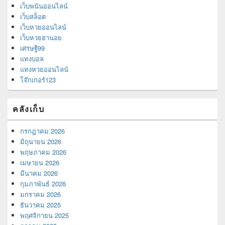
เว็บพนันออนไลน์
เว็บสล็อต
เว็บหวยออนไลน์
เว็บหวยฮานอย
เศรษฐี99
แทงบอล
แทงหวยออนไลน์
โจ๊กเกอร์123
คลังเก็บ
กรกฎาคม 2026
มิถุนายน 2026
พฤษภาคม 2026
เมษายน 2026
มีนาคม 2026
กุมภาพันธ์ 2026
มกราคม 2026
ธันวาคม 2025
พฤศจิกายน 2025