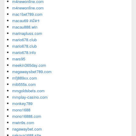
m4newonline.com
m4newonline.com
mac1bet789.com
macau69 สมัคร
macau888.win
marinapluss.com
mario678.club
mario678.club
mario678.info
mars95
meekin365day.com
megawaysbet789.com
mfj889xx.com
mib555s.com
mmgoldsbets.com
mmplay-casino.com
monkey789
mono1688
mono16888.com
mwin9s.com
nagawaybet.com
nakoya1688.site