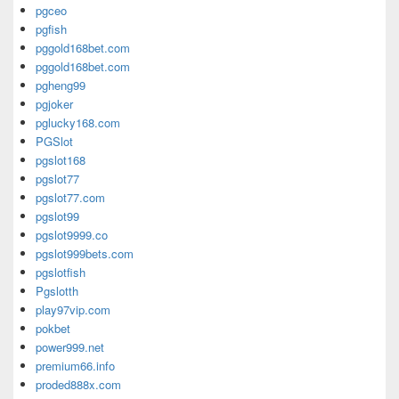
pgceo
pgfish
pggold168bet.com
pggold168bet.com
pgheng99
pgjoker
pglucky168.com
PGSlot
pgslot168
pgslot77
pgslot77.com
pgslot99
pgslot9999.co
pgslot999bets.com
pgslotfish
Pgslotth
play97vip.com
pokbet
power999.net
premium66.info
proded888x.com