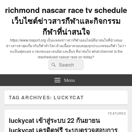
richmond nascar race tv schedule
เว็บไซต์ข่าวสารกีฬาและกิจกรรม
กีฬาที่น่าสนใจ
https://www.rssport.org เป็นแหล่งข่าวสารกีฬาออนไลน์ที่น่าสนใจที่นำเสนอ
ข่าวสารล่าสุดเกี่ยวกับกีฬาทั่วโลก ด้วยเนื้อหาครอบคลุมทุกประเภทของกีฬา ไม่ว่า
จะเป็นฟุตบอล บาสเกตบอล เทนนิส และอื่นๆ ที่น่าสนใจ what channel is the
rescheduled nascar race on today?
Search
Search
for:
Menu
TAG ARCHIVES:
LUCKYCAT
FEATURED
luckycat เข้าสู่ระบบ 22 กันยายน
luckycat เครดิตฟรี ระบบตรวจสอบการ