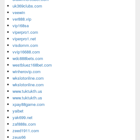
uk369clubs.com
veewin
ver888.vip
vip168sa
viperpro1.com
viperpro1.net
visdomm.com
vvip16688.com
wdc888bets.com
westbluez168bet.com
winherovip.com
wkslotonline.com
wkslotonline.com
www.tuktukth.us
www.tuktukth.us
xpay88game.com
yaibet
yak699.net
zaf888s.com
zeed1911.com
zeus66