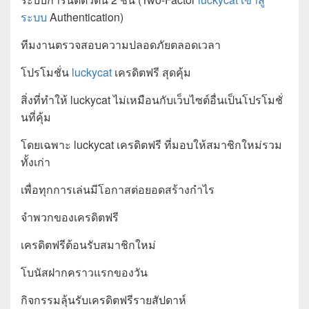
ระบบ
Authentication)
ทีมงานตรวจสอบความปลอดภัยตลอดเวลา
โปรโมชั่น
luckycat
เครดิตฟรี สุดคุ้ม
สิ่งที่ทำให้ luckycat ไม่เหมือนกับเว็บไซต์อื่นเป็นโปรโมชั่
นที่คุ้ม
โดยเฉพาะ luckycat เครดิตฟรี ที่มอบให้สมาชิกใหม่รวม
ทั้งเก่า
เพื่อทุกการเล่นมีโอกาสต่อยอดสร้างกำไร
จำพวกของเครดิตฟรี
เครดิตฟรีต้อนรับสมาชิกใหม่
โบนัสฝากคราวแรกของวัน
กิจกรรมลุ้นรับเครดิตฟรีรายสัปดาห์