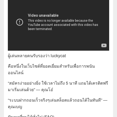
ผู้เล่นหลายคนรับรองว่า luckycat
คือหนึ่งในเว็บไซต์ที่ยอดเยี่ยมสำหรับเพื่อการพนัน
ออนไลน์
“สมัครง่ายอย่างยิ่ง ใช้เวลาไม่ถึง 5 นาที แถมได้เครดิตฟรี
มาเริ่มเล่นด้วย” — คุณโอ๋
“ระบบฝากถอนเร็วจริงๆเล่นสล็อตแล้วถอนได้ในทันที” —
คุณเบญ
ปัญหาที่พบได้ทั่วไป (FAQ)