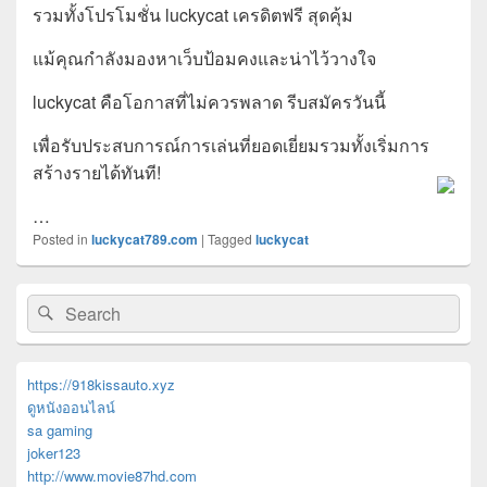
รวมทั้งโปรโมชั่น luckycat เครดิตฟรี สุดคุ้ม
แม้คุณกำลังมองหาเว็บป้อมคงและน่าไว้วางใจ
luckycat คือโอกาสที่ไม่ควรพลาด รีบสมัครวันนี้
เพื่อรับประสบการณ์การเล่นที่ยอดเยี่ยมรวมทั้งเริ่มการ
สร้างรายได้ทันที!
…
Posted in
luckycat789.com
|
Tagged
luckycat
Primary
Search
Search
Sidebar
for:
Widget
Area
https://918kissauto.xyz
ดูหนังออนไลน์
sa gaming
joker123
http://www.movie87hd.com