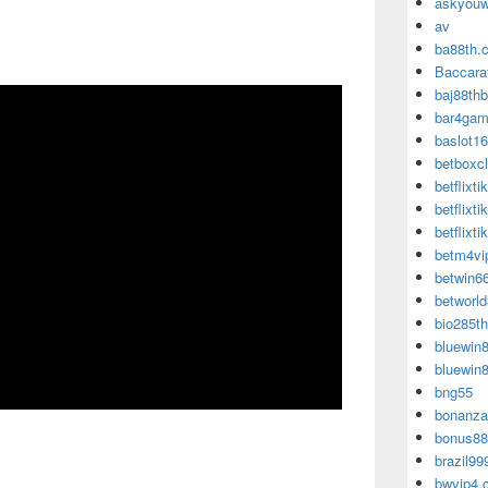
askyouw
av
ba88th.
Baccara
baj88th
bar4gam
baslot1
betboxc
betflixti
betflixti
betflixti
betm4vi
betwin6
betworl
bio285t
bluewin8
bluewin8
bng55
bonanza
bonus88
brazil99
bwvip4.