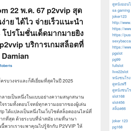
ดูหนังออนไ
m 22 พ.ค. 67 p2vvip สุด
sa gaming
joker123
ง่าย ได้ไว จ่ายเร็วแนะนำ
http://ww
https://ww
% โปรโมชั่นเด็ดมากมายยิง
https://pu
sexybacca
 p2vvip บริการเกมสล็อตที่
https://www
by Damian
pgslot
pg99
fullslot
 Roberts
live22slot
หนังชนโรง
่ครบวงจรและก็ดีเยี่ยมที่สุดในปี 2025
ดูหนังฟรี
ดูหนังชนโร
์กลายเป็นหนึ่งในแบบอย่างความสนุกสนาน
slot168
slot456
างใจรวมทั้งตอบโจทย์ทุกความอยากของผู้เล่น
สล็อต66
ip ได้แปลงเป็นหนึ่งในเว็บไซต์สล็อตออนไลน์ที่
กที่สุด ด้วยระบบที่นำสมัย เกมที่นานา
joker 123
นี้พวกเราจะพาคุณไปรู้จักกับ P2VVIP ให้
pg168