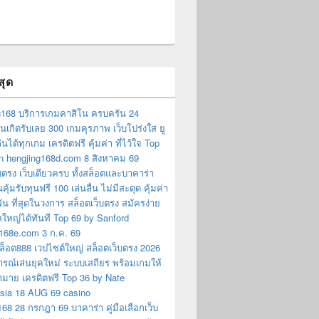
สุด
g168 บริการเกมคาสิโน ครบครัน 24
วันเกิดรับเลย 300 เกมคุรภาพ เว็บโปร่งใส ยู
่นได้ทุกเกม เครดิตฟรี คุ้มค่า ที่ไว้ใจ Top
an hengjing168d.com 8 สิงหาคม 69
บตรง เว็บเดียวครบ ทั้งสล็อตและบาคาร่า
นคุ้มรับทุนฟรี 100 เล่นลื่น ไม่มีสะดุด คุ้มค่า
ัน ที่สุดในวงการ สล็อตเว็บตรง สมัครง่าย
ัลใหญ่ได้ทันที Top 69 by Sanford
168e.com 3 ก.ค. 69
สล็อต888 เวปไซต์ใหญ่ สล็อตเว็บตรง 2026
รณ์เล่นยุคใหม่ ระบบเสถียร พร้อมเกมให้
กมาย เครดิตฟรี Top 36 by Nate
asia 18 AUG 69 casino
68 28 กรกฎา 69 บาคาร่า คู่มือเลือกเว็บ