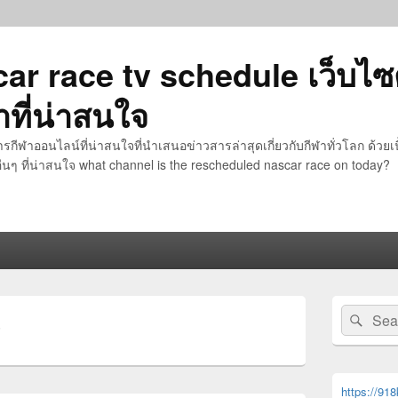
r race tv schedule เว็บไซ
ที่น่าสนใจ
ารกีฬาออนไลน์ที่น่าสนใจที่นำเสนอข่าวสารล่าสุดเกี่ยวกับกีฬาทั่วโลก ด้วย
นๆ ที่น่าสนใจ what channel is the rescheduled nascar race on today?
Primary
Search
Sear
Sidebar
P
for:
Widget
Area
https://91