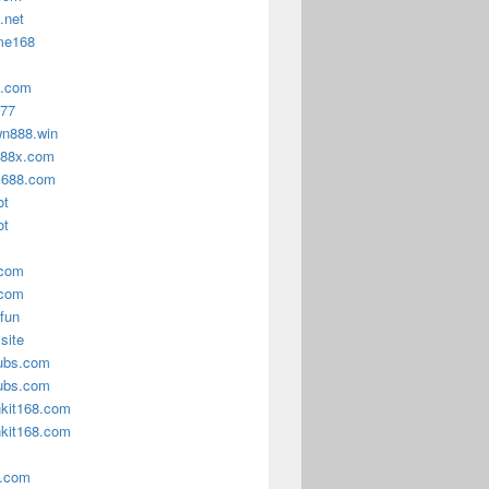
.net
me168
8.com
77
wn888.win
e88x.com
1688.com
ot
ot
.com
.com
fun
.site
ubs.com
ubs.com
nkit168.com
nkit168.com
s.com