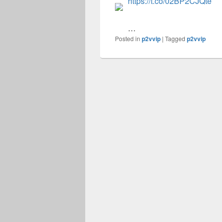
https://t.co/02BP2CJQte
…
Posted in
p2vvip
|
Tagged
p2vvip