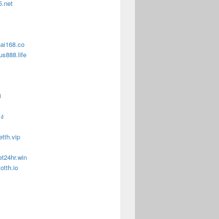
5.net
hai168.co
us888.life
8
ง
etth.vip
bet24hr.win
otth.io