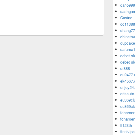
carlo999
cashga
Casino
cc1138
chang77
chinato
cupcak
daruma
debet sl
debet sl
dr888
du2477
ek4567
enjoy24.
erisauto
eu369cl
eu369cl
fcharoe
fcharoe
ff123th
finnivip