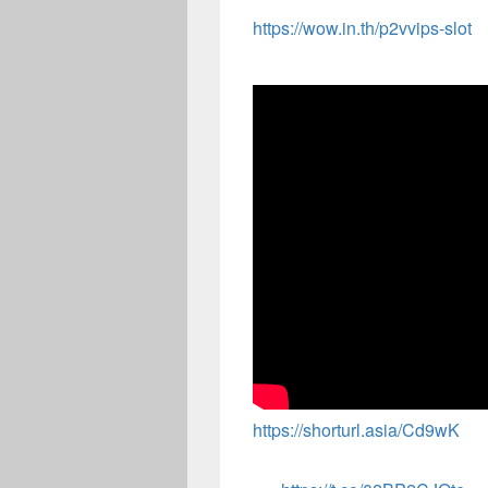
https://wow.in.th/p2vvips-slot
https://shorturl.asia/Cd9wK