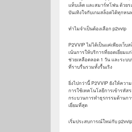
แท็บเล็ต และสมาร์ทโฟน ด้วยระบ
บันเทิงใจกับเกมสล็อตได้ทุกหนท
ทำไมจำเป็นต้องเลือก p2vvip
P2VVIP ไม่ได้เป็นแค่เพียงเว็บส
เน้นการให้บริการที่ยอดเยี่ยมแ
ช่วยเหลือตลอด 1 วัน และระบ
ที่ราบรื่นรวมทั้งรื้นเริง
ยิ่งไปกว่านี้ P2VVIP ยังให้คว
การใช้เทคโนโลยีการเข้ารหัสระด
กระบวนการทำธุรกรรมด้านการเ
เยี่ยมที่สุด
เริ่มประสบการณ์ใหม่กับ p2vvip 